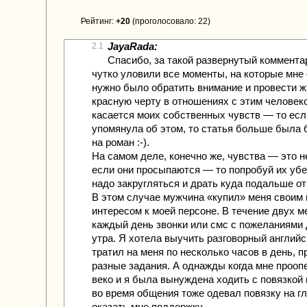
Рейтинг:
+20
(проголосовало: 22)
JayaRada:
2.1
Спасибо, за такой развернутый коммента
чутко уловили все моменты, на которые мне
нужно было обратить внимание и провести 
красную черту в отношениях с этим человеко
касается моих собственных чувств — то есл
упомянула об этом, то статья больше была
на роман :-).
На самом деле, конечно же, чувства — это н
если они просыпаются — то попробуй их убе
надо закругляться и драть куда подальше от
В этом случае мужчина «купил» меня своим
интересом к моей персоне. В течение двух 
каждый день звонки или смс с пожеланиями 
утра. Я хотела выучить разговорный английс
тратил на меня по несколько часов в день, 
разные задания. А однажды когда мне прооп
веко и я была вынуждена ходить с повязкой н
во время общения тоже одевал повязку на гл
оказать мне поддержку.