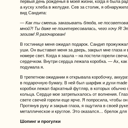
первый день рожденья в моей жизни, когда я была ра
а куску хлеба в желудке. Сев за столик, я обнаружи
вид Сандипа:
— Как ты смеешь заказывать блюда, не посоветова
мной?! Ты даже не поинтересовалась, чего хочу Я! 
эгоизм! Я разочарован!
В гостинице меня ожидал подарок. Сандип прожужжал
уши. Он выставил меня за дверь, закрыл мне глаза и
номере свет. Когда я зашла – на постели горели свеч
сердечком. Внутри сердца лежала коробка. — Ах, как
подумала я.
В трепетном ожидании я открывала коробочку, аккура
в подарочную бумагу. В ней был шарфик и духи made i
коробки лежал бархатный футляр, в которых обычно
кольца. Сердце мое затрепыхалось от волнения. Гла
свете свечей горели еще ярче. Я попросила, чтобы он
Протянув руку и закрыв глаза, я ощутила в своей руке
металлическое и круглое. Это оказался… брелок для
Шопинг и прогулки