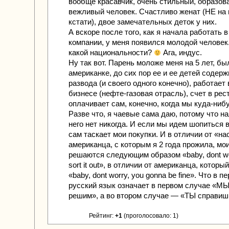
вообще красавчик, очень стильный, образов
вежливый человек. Счастливо женат (НЕ на 
кстати), двое замечательных деток у них.
А вскоре после того, как я начала работать в
компании, у меня появился молодой человек.
какой национальности?
Ага, индус.
Ну так вот. Парень моложе меня на 5 лет, бы
американке, до сих пор ее и ее детей содерж
развода (и своего одного конечно), работает
бизнесе (нефте-газовая отрасль), счет в рес
оплачивает сам, конечно, когда мы куда-ни
Разве что, я чаевые сама даю, потому что н
него нет никогда. И если мы идем шопиться в
сам таскает мои покупки. И в отличии от «н
американца, с которым я 2 года прожила, м
решаются следующим образом «baby, dont wo
sort it out», в отличии от американца, которы
«baby, dont worry, you gonna be fine». Что в п
русский язык означает в первом случае «МЫ
решим», а во втором случае — «ТЫ справиш
Рейтинг:
+1
(проголосовало: 1)