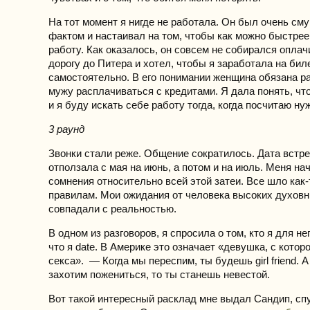
На тот момент я нигде не работала. Он был очень см
фактом и настаивал на том, чтобы как можно быстрее
работу. Как оказалось, он совсем не собирался оплач
дорогу до Питера и хотел, чтобы я заработала на бил
самостоятельно. В его понимании женщина обязана ра
мужу расплачиваться с кредитами. Я дала понять, что
и я буду искать себе работу тогда, когда посчитаю ну
3 раунд
Звонки стали реже. Общение сократилось. Дата встр
отползала с мая на июнь, а потом и на июль. Меня на
сомнения относительно всей этой затеи. Все шло как-
правилам. Мои ожидания от человека высоких духовн
совпадали с реальностью.
В одном из разговоров, я спросила о том, кто я для не
что я date. В Америке это означает «девушка, с кото
секса». — Когда мы переспим, ты будешь girl friend. 
захотим пожениться, то ты станешь невестой.
Вот такой интересный расклад мне выдал Сандип, сп