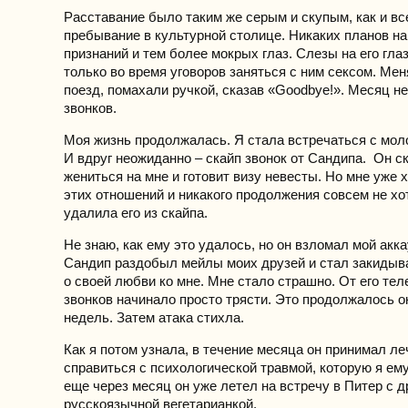
Расставание было таким же серым и скупым, как и вс
пребывание в культурной столице. Никаких планов н
признаний и тем более мокрых глаз. Слезы на его гла
только во время уговоров заняться с ним сексом. Мен
поезд, помахали ручкой, сказав «Goodbye!». Месяц н
звонков.
Моя жизнь продолжалась. Я стала встречаться с мо
И вдруг неожиданно – скайп звонок от Сандипа. Он ск
жениться на мне и готовит визу невесты. Но мне уже 
этих отношений и никакого продолжения совсем не хо
удалила его из скайпа.
Не знаю, как ему это удалось, но он взломал мой акка
Сандип раздобыл мейлы моих друзей и стал закидыв
о своей любви ко мне. Мне стало страшно. От его те
звонков начинало просто трясти. Это продолжалось о
недель. Затем атака стихла.
Как я потом узнала, в течение месяца он принимал ле
справиться с психологической травмой, которую я ему
еще через месяц он уже летел на встречу в Питер с д
русскоязычной вегетарианкой.