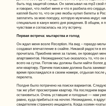
быть под защитой семьи. Он записывал на mp3 свой 
и говорил, что любит меня и что я разбила его сердц
каплей было то, что он уже якобы купил билеты в Рос
заплатить за мою поездку, которую мужчина индус н
специально в канун моего дня рождения. В общем, я 
чувствам и согласилась на эту встречу.
Первая встреча: мытарства и голод
Он ждал меня возле Reception. На вид – гораздо мель
создавал впечатление в скайпе. Никакой радости в его
прочитала. Приобняв меня за талию, он проводил мен
апартаментов. Неожиданностью оказалось то, что он 
всего на сутки. Потом мы должны были найти более 
или квартиру. Причем поисками должна была занимать
время прохлаждался в своем номере, отдыхая после 
перелета.
Полдня было потрачено на поиски вариантов. Следу
так же убит просмотрами квартир. На последнем вар
остановиться. Очень уставшие и голодные — нам уже
равно, куда прибиться на ночлег. Неожиданно, я вдруг
свидетелем странного инцидента. Когда хозяин «хаты