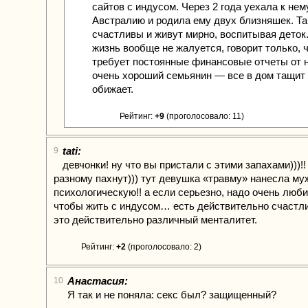
сайтов с индусом. Через 2 года уехала к нем
Австралию и родила ему двух близняшек. Та
счастливы и живут мирно, воспитывая деток.
жизнь вообще не жалуется, говорит только, 
требует постоянные финансовые отчеты от н
очень хороший семьянин — все в дом тащит 
обижает.
Рейтинг:
+9
(проголосовало: 11)
tati:
9
девчонки! ну что вы пристали с этими запахами)))!!
разному пахнут))) тут девушка «травму» нанесла му
психологическую!! а если серьезно, надо очень люб
чтобы жить с индусом… есть действительно счастли
это действительно различный менталитет.
Рейтинг:
+2
(проголосовало: 2)
Анастасия:
10
Я так и не поняла: секс был? защищенный?