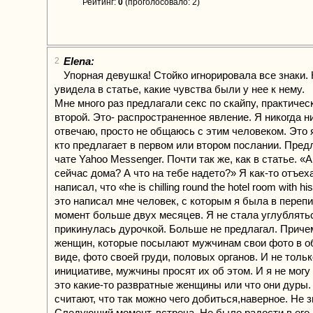
Рейтинг:
0
(проголосовало: 2)
Elena:
2
Упорная девушка! Стойко игнорировала все знаки. 
увидела в статье, какие чувства были у нее к нему.
Мне много раз предлагали секс по скайпу, практиче
второй. Это- распространенное явление. Я никогда н
отвечаю, просто не общаюсь с этим человеком. Это я
кто предлагает в первом или втором послании. Пред
чате Yahoo Messenger. Почти так же, как в статье. «
сейчас дома? А что на тебе надето?» Я как-то отъеха
написал, что «he is chilling round the hotel room with hi
это написал мне человек, с которым я была в перепи
момент больше двух месяцев. Я не стала углублятьс
прикинулась дурочкой. Больше не предлагал. Причем
женщин, которые посылают мужчинам свои фото в 
виде, фото своей груди, половых органов. И не тольк
инициативе, мужчины просят их об этом. И я не могу 
это какие-то развратные женщины или что они дуры.
считают, что так можно чего добиться,наверное. Не з
Следующий момент, встреча. Не было радости в его 