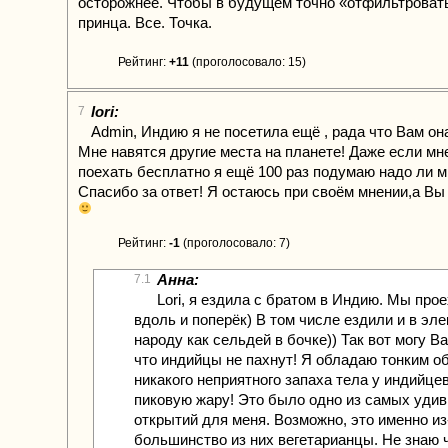
осторожнее. Чтобы в будущем точно «отфильтровать
принца. Все. Точка.
Рейтинг:
+11
(проголосовало: 15)
lori:
7
Аdmin, Индию я не посетила ещё , рада что Вам он
Мне навятся другие места на планете! Даже если мн
поехать бесплатно я ещё 100 раз подумаю надо ли м
Спасибо за ответ! Я остаюсь при своём мнении,а Вы
Рейтинг:
-1
(проголосовало: 7)
Анна:
7.1
Lori, я ездила с братом в Индию. Мы про
вдоль и поперёк) В том числе ездили и в эле
народу как сельдей в бочке)) Так вот могу Ва
что индийцы не пахнут! Я обладаю тонким о
никакого неприятного запаха тела у индийцев
пиковую жару! Это было одно из самых уди
открытий для меня. Возможно, это именно из-
большинство из них вегетарианцы. Не знаю 