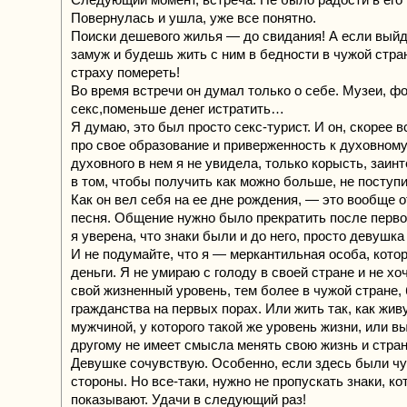
Повернулась и ушла, уже все понятно.
Поиски дешевого жилья — до свидания! А если выйд
замуж и будешь жить с ним в бедности в чужой стра
страху помереть!
Во время встречи он думал только о себе. Музеи, фо
секс,поменьше денег истратить…
Я думаю, это был просто секс-турист. И он, скорее в
про свое образование и приверженность к духовному
духовного в нем я не увидела, только корысть, заин
в том, чтобы получить как можно больше, не поступ
Как он вел себя на ее дне рождения, — это вообще 
песня. Общение нужно было прекратить после перво
я уверена, что знаки были и до него, просто девушка
И не подумайте, что я — меркантильная особа, кото
деньги. Я не умираю с голоду в своей стране и не хо
свой жизненный уровень, тем более в чужой стране, 
гражданства на первых порах. Или жить так, как живу
мужчиной, у которого такой же уровень жизни, или вы
другому не имеет смысла менять свою жизнь и стра
Девушке сочувствую. Особенно, если здесь были чу
стороны. Но все-таки, нужно не пропускать знаки, к
показывают. Удачи в следующий раз!