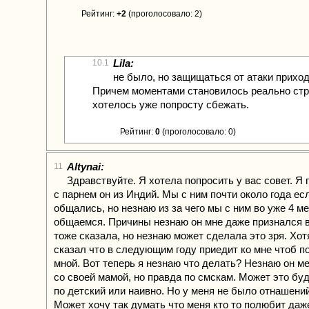
Рейтинг:
+2
(проголосовало: 2)
Lila:
10.1
не было, но защищаться от атаки прихо
Причем моментами становилось реально ст
хотелось уже попросту сбежать.
Рейтинг:
0
(проголосовало: 0)
Altynai:
11
Здравствуйте. Я хотела попросить у вас совет. Я
с парнем он из Индий. Мы с ним почти около года е
общались, но незнаю из за чего мы с ним во уже 4 м
общаемся. Причины незнаю он мне даже признался в
тоже сказала, но незнаю может сделала это зря. Хот
сказал что в следующим году приедит ко мне чтоб п
мной. Вот теперь я незнаю что делать? Незнаю он м
со своей мамой, но правда по смскам. Может это бу
по детский или наивно. Но у меня не было отнашений
Может хочу так думать что меня кто то полюбит даже