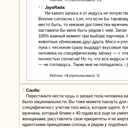
Рейтинг:
+7
(проголосовало: 13)
JayaRada:
4.2
Ни какого запаха я от индуса не почувств
Вполне согласна с Lori, что если бы таково
место быть, то никакие достоинства мужчин
заставили бы меня быть рядом с ним. Запах
100% важный момент при выборе партнера. 
животные обнюхиваю друг друга. Мясо и уп
лука с чесноком сразу выдадут вкусовые пр
человека по специфическому запаху — с эти
полностью согласна! Но то, что все индусы 
— не соглашусь. Такие мне не попадались :-)
Рейтинг:
+3
(проголосовало: 5)
Саида:
5
Перестаньте нести чушь о запахе тела человека ка
было национальности. Вы тоже можете пахнуть для 
специфически с учетом того мяса, которое едите. А т
мужчина, который ближе к 40 годам всё еще не умее
женщинами, расставлять свои приоритеты и не жерт
идиотскими принципами сплошь и рядом у подобных