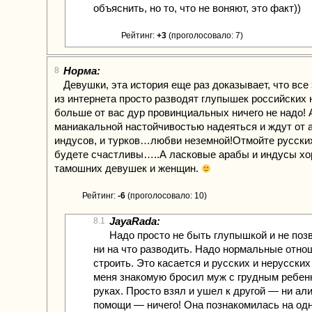
объяснить, но то, что не воняют, это факт))
Рейтинг:
+3
(проголосовало: 7)
Норма:
8
Девушки, эта история еще раз доказывает, что все
из интернета просто разводят глупышек российских
больше от вас дур провинциальных ничего не надо! 
маниакальной настойчивостью надеяться и ждут от 
индусов, и турков…любви неземной!Отмойте русски
будете счастливы…..А ласковые арабы и индусы х
тамошних девушек и женщин.
Рейтинг:
-6
(проголосовало: 10)
JayaRada:
8.1
Надо просто не быть глупышкой и не поз
ни на что разводить. Надо нормальные отно
строить. Это касается и русских и нерусских
меня знакомую бросил муж с грудным ребен
руках. Просто взял и ушел к другой — ни ал
помощи — ничего! Она познакомилась на од