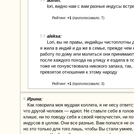
admin:
5.2
lori, видно нам с вам разные индусы вст
Рейтинг:
+1
(проголосовало: 7)
aleksa:
5.3
Lori, вы не правы, индийцы чистоплотны 
я жила в индий и да же в семье, прежде чем 
работу по дому или молиться они принимают
после каждого похода на улицу я ездила в п
тоже не почувствовала никокого запаха, так, 
превзятое отношения к этому народу
Рейтинг:
+1
(проголосовало: 3)
Ирина:
6
Как говорила моя мудрая коллега, я не несу ответс
что другой человек — идиот. Не ставьте себе в голов
клише, ни по поводу себя и своей «везучести», ни по
индусов в целом. Они все разные. Вам попался не о
но это только для того лишь, чтобы Вы стали умнее,