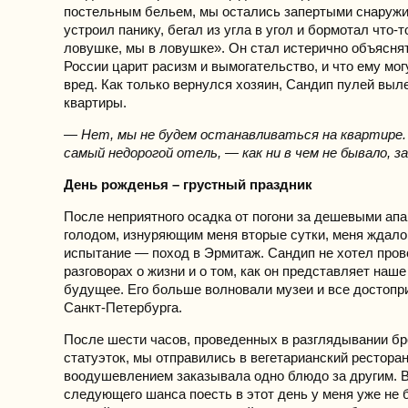
постельным бельем, мы остались запертыми снаружи
устроил панику, бегал из угла в угол и бормотал что-
ловушке, мы в ловушке». Он стал истерично объяснят
России царит расизм и вымогательство, и что ему мог
вред. Как только вернулся хозяин, Сандип пулей выл
квартиры.
— Нет, мы не будем останавливаться на квартире
самый недорогой отель, — как ни в чем не бывало, з
День рожденья – грустный праздник
После неприятного осадка от погони за дешевыми ап
голодом, изнуряющим меня вторые сутки, меня ждало
испытание — поход в Эрмитаж. Сандип не хотел пров
разговорах о жизни и о том, как он представляет наш
будущее. Его больше волновали музеи и все достоп
Санкт-Петербурга.
После шести часов, проведенных в разглядывании б
статуэток, мы отправились в вегетарианский ресторан
воодушевлением заказывала одно блюдо за другим. 
следующего шанса поесть в этот день у меня уже не 