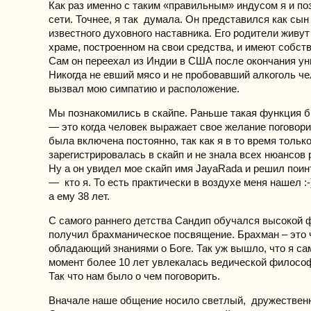
Как раз именно с таким «правильным» индусом я и по
сети. Точнее, я так думала. Он представился как сын
известного духовного наставника. Его родители живут
храме, построенном на свои средства, и имеют собст
Сам он переехал из Индии в США после окончания ун
Никогда не евший мясо и не пробовавший алкоголь че
вызвал мою симпатию и расположение.
Мы познакомились в скайпе. Раньше такая функция 
— это когда человек выражает свое желание поговори
была включена постоянно, так как я в то время тольк
зарегистрировалась в скайп и не знала всех нюансов 
Ну а он увидел мое скайп имя JayaRada и решил пои
— кто я. То есть практически в воздухе меня нашел :-
а ему 38 лет.
С самого раннего детства Сандип обучался высокой
получил брахманическое посвящение. Брахман – это 
обладающий знаниями о Боге. Так уж вышло, что я сам
момент более 10 лет увлекалась ведической философ
Так что нам было о чем поговорить.
Вначале наше общение носило светлый, дружественн