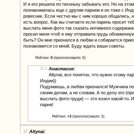
И я его решила по тихоньку забывать его. Но на этом
познакомилась еще с другим парнем и он тоже с Инд
ровесник. Если честно мы с ним хорошо общались, н
есть вопрос. Как вы считаете если парень просит те
выслать меня фото так сказать интимного содержани
просил меня чтоб я ему отправила грудь обнаженну
быть? Он мне признался в любви и собирается прие
познакомится со мной. Буду ждать ваши советы.
Рейтинг:
0
(проголосовало: 0)
Анастасия:
11.1
Altynai, все понятно, что нужно этому па
Индии))
Подумаешь, в любви признался! Мужчина по
своим делам, а не словам. А по делу его (пр
выслать фото груди) — это козел какой-то. 
парня!
Рейтинг:
+3
(проголосовало: 3)
Altynai:
12