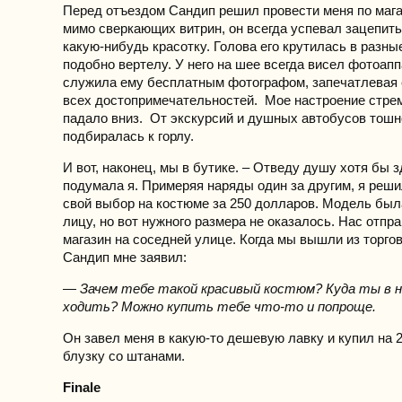
Перед отъездом Сандип решил провести меня по маг
мимо сверкающих витрин, он всегда успевал зацепить
какую-нибудь красотку. Голова его крутилась в разны
подобно вертелу. У него на шее всегда висел фотоаппа
служила ему бесплатным фотографом, запечатлевая 
всех достопримечательностей. Мое настроение стре
падало вниз. От экскурсий и душных автобусов тошн
подбиралась к горлу.
И вот, наконец, мы в бутике. – Отведу душу хотя бы 
подумала я. Примеряя наряды один за другим, я реши
свой выбор на костюме за 250 долларов. Модель был
лицу, но вот нужного размера не оказалось. Нас отпра
магазин на соседней улице. Когда мы вышли из торгов
Сандип мне заявил:
— Зачем тебе такой красивый костюм? Куда ты в 
ходить? Можно купить тебе что-то и попроще.
Он завел меня в какую-то дешевую лавку и купил на 
блузку со штанами.
Finale