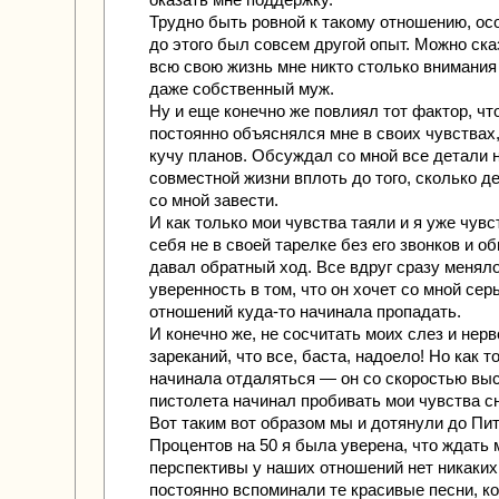
Трудно быть ровной к такому отношению, ос
до этого был совсем другой опыт. Можно сказ
всю свою жизнь мне никто столько внимания
даже собственный муж.
Ну и еще конечно же повлиял тот фактор, чт
постоянно объяснялся мне в своих чувствах
кучу планов. Обсуждал со мной все детали 
совместной жизни вплоть до того, сколько де
со мной завести.
И как только мои чувства таяли и я уже чув
себя не в своей тарелке без его звонков и 
давал обратный ход. Все вдруг сразу меняло
уверенность в том, что он хочет со мной се
отношений куда-то начинала пропадать.
И конечно же, не сосчитать моих слез и нерв
зареканий, что все, баста, надоело! Но как т
начинала отдаляться — он со скоростью выс
пистолета начинал пробивать мои чувства сн
Вот таким вот образом мы и дотянули до Пит
Процентов на 50 я была уверена, что ждать 
перспективы у наших отношений нет никаких
постоянно вспоминали те красивые песни, к