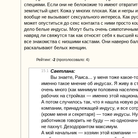
специями. Если они не белокожие то имеют отврати
землистый цвет. Кожа у многих плохая. Как и негры 
вообще не вызывают сексуального интереса. Как ру
может опуститься до секс контакта с ними просто ко
дело белые индусы. Могут быть очень симпотичными
навряд ли свяжутся так как относят себя к высшей ка
все знакомства с низшими кастами. Они наверно бал
раскалывают белых женщин.
Рейтинг:
-2
(проголосовало: 4)
Светлана:
15.1
Вы знаете, Раиса… у меня тоже какое-т
именно такое мнение об индусах. Я живу в ст
очень много (как минимум половина населени
рабочих на стройках — именно этой национа
А потом случилось так, что я нашла новую р
компании, принадлежащей индусу, и все сот
(кроме меня и секретаря) — тоже индусы. Ну
работников говорить не буду — но однозначн
не пахнут. Дезодорантом максимум.
А мой начальник — хозяин этой компании — 