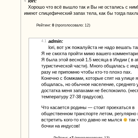
lori:
4
Хорошо что всё вышло так и Вы не остались с ним
имеют спицефический запах тела, как бы тогда пахл
Рейтинг:
0
(проголосовало: 12)
admin:
4.1
lori, вот уж пожалуйста не надо вешать т
Я не смогла пройти мимо вашего комментари
Я была этой весной 1.5 месяца в Индии ( в 
туристической части). Много общалась с ин
разу не припомню чтобы кто-то плохо пах.
Конечно с бомжами, которые спят на улице я
общалась, но обычное население, среднего 
достатка меня запахами не беспокоило. (нес
температуру 27-38 градусов).
Что касается родины — стоит проехаться в
общественном транспорте летом, регулярно
встретить кого-то кто давно не мылся
так 
бочки на индусов!