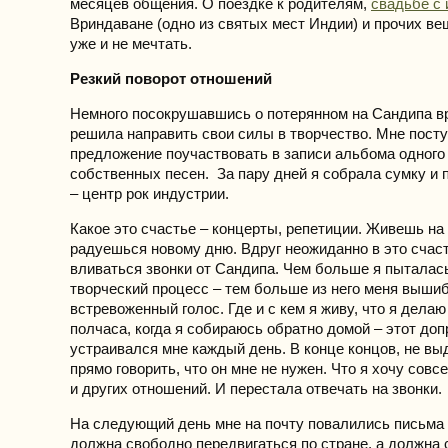
месяцев общения. О поездке к родителям,
свадьбе с
Вриндаване (одно из святых мест Индии) и прочих в
уже и не мечтать.
Резкий поворот отношений
Немного посокрушавшись о потерянном на Сандипа в
решила направить свои силы в творчество. Мне пост
предложение поучаствовать в записи альбома одного
собственных песен. За пару дней я собрала сумку и 
– центр рок индустрии.
Какое это счастье – концерты, репетиции. Живешь на
радуешься новому дню. Вдруг неожиданно в это счас
вливаться звонки от Сандипа. Чем больше я пыталась
творческий процесс – тем больше из него меня вышиб
встревоженный голос. Где и с кем я живу, что я дела
полчаса, когда я собираюсь обратно домой – этот доп
устраивался мне каждый день. В конце концов, не вы
прямо говорить, что он мне не нужен. Что я хочу совс
и других отношений. И перестала отвечать на звонки.
На следующий день мне на почту повалились письма о
должна свободно передвигаться по стране, а должна 