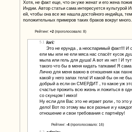
Хотя, не факт еще, что он уже женат и его жена пожи
Индии. Автор статьи сама интересуется культурой И
ей, чтобы она все же нашла достойного индийца, тем
положительных примеров таких браков вокруг много.
Рейтинг:
+2
(проголосовало: 8)
lori:
5.1
Это не ерунда , а неоспаримый факт!!! И
ели мы или не ели мяса нас спасёт кусок ду
мыла или гель для душа! А вот их нет ! И тут
такого что бы в меня кидать тапками! Я сама
Лично для меня важно в отношения как пахн
какой у него запах тела! И какой бы он не бы
добрый а если он СМЕРДИТ , то какое уж эт
счастье прожить всю жизнь и ложиться в од
со скунцом ! имхо!
Ну если для Вас это не играет роли , то это
дело! Вот по этому мы все разные и у каждо
отношение и свои требования с партнёру!
Рейтинг:
-4
(проголосовало: 16)