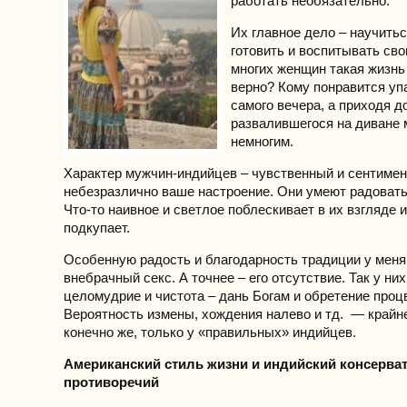
работать необязательно.
Их главное дело – научитьс
готовить и воспитывать сво
многих женщин такая жизнь 
верно? Кому понравится уп
самого вечера, а приходя д
развалившегося на диване 
немногим.
Характер мужчин-индийцев – чувственный и сентиме
небезразлично ваше настроение. Они умеют радоватьс
Что-то наивное и светлое поблескивает в их взгляде и
подкупает.
Особенную радость и благодарность традиции у мен
внебрачный секс. А точнее – его отсутствие. Так у них
целомудрие и чистота – дань Богам и обретение проц
Вероятность измены, хождения налево и тд. — крайне
конечно же, только у «правильных» индийцев.
Американский стиль жизни и индийский консерват
противоречий