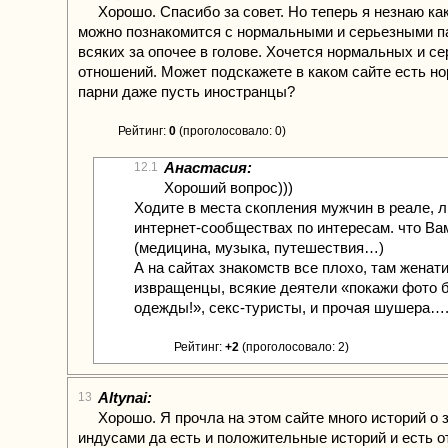
Хорошо. Спасибо за совет. Но теперь я незнаю ка
можно познакомится с нормальными и серьезными п
всяких за опочее в голове. Хочется нормальных и с
отношений. Может подскажете в каком сайте есть н
парни даже пусть иностранцы?
Рейтинг:
0
(проголосовало: 0)
Анастасия:
12.1
Хороший вопрос)))
Ходите в места скопления мужчин в реале, л
интернет-сообществах по интересам. что Ва
(медицина, музыка, путешествия…)
А на сайтах знакомств все плохо, там женати
извращенцы, всякие деятели «покажи фото 
одежды!», секс-туристы, и прочая шушера…
Рейтинг:
+2
(проголосовало: 2)
Altynai:
13
Хорошо. Я прочла на этом сайте много историй о 
индусами да есть и положительные историй и есть 