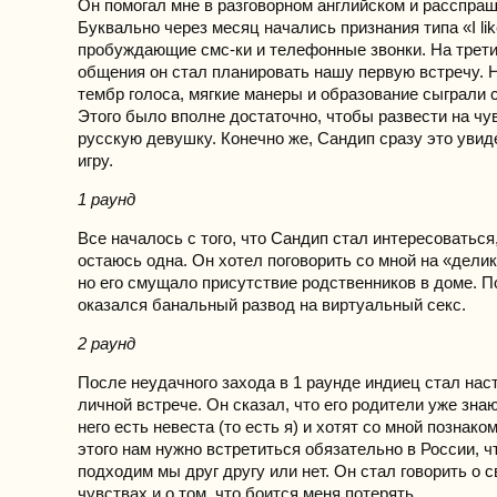
Он помогал мне в разговорном английском и расспраш
Буквально через месяц начались признания типа «I lik
пробуждающие смс-ки и телефонные звонки. На трет
общения он стал планировать нашу первую встречу. 
тембр голоса, мягкие манеры и образование сыграли 
Этого было вполне достаточно, чтобы развести на чу
русскую девушку. Конечно же, Сандип сразу это увид
игру.
1 раунд
Все началось с того, что Сандип стал интересоваться,
остаюсь одна. Он хотел поговорить со мной на «дели
но его смущало присутствие родственников в доме. П
оказался банальный развод на виртуальный секс.
2 раунд
После неудачного захода в 1 раунде индиец стал нас
личной встрече. Он сказал, что его родители уже знаю
него есть невеста (то есть я) и хотят со мной познако
этого нам нужно встретиться обязательно в России, ч
подходим мы друг другу или нет. Он стал говорить о 
чувствах и о том, что боится меня потерять.