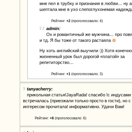
мне пел в трубку и признания в любви… ну 
шептала мне в ухо слепоглухонемая надежда
Рейтинг:
+2
(проголосовало: 4)
admin:
2.2
Ох и романтичный же мужчина… про повя
и тд. Я бы тоже от такого растаяла
Ну хоть английский выучили :)) Хотя конечн
жизненный урок был дорогой «платой» за
репетиторство…
Рейтинг:
+1
(проголосовало: 3)
tanyacherry:
3
прикольная статья!JayaRada! спасибо !с индусами 
встречалась (приезжали только просто в гости), но с
интересом прочитала! информативно. Удачи Вам!
Рейтинг:
+6
(проголосовало: 6)