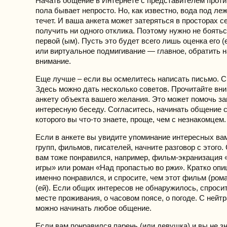
Начать общение в Интернете с представителем прот
пола бывает непросто. Но, как известно, вода под ле
течет. И ваша анкета может затеряться в просторах се
получить ни одного отклика. Поэтому нужно не боятьс
первой (ым). Пусть это будет всего лишь оценка его 
или виртуальное подмигивание — главное, обратить н
внимание.
Еще лучше – если вы осмелитесь написать письмо. С
Здесь можно дать несколько советов. Прочитайте вн
анкету объекта вашего желания. Это может помочь за
интересную беседу. Согласитесь, начинать общение с
которого вы что-то знаете, проще, чем с незнакомцем.
Если в анкете вы увидите упоминание интересных в
групп, фильмов, писателей, начните разговор с этого.
вам тоже понравился, например, фильм-экранизация
игры» или роман «Над пропастью во ржи». Кратко опи
именно понравился, и спросите, чем этот фильм (ром
(ей). Если общих интересов не обнаружилось, спросите
месте проживания, о часовом поясе, о погоде. С нейт
можно начинать любое общение.
Если вам понравился парень (или девушка) и вы не зн