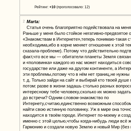
Рейтинг:
+10
(проголосовало: 12)
Marta:
2
Статья очень благоприятно подействовала на меня
Раньше у меня было стойкое негативно-предвзятое 
«Знакомствам в Интернете»,теперь понимаю-такая с
необходима,ибо в корне меняет отношение к этой тем
сказала-проблеме). Потому что действительно подт
факт,что все мы — обитатели планеты Земля связа
и «половинка» каждого из нас может находиться сов
государстве или даже на другом континенте, а Интер
эти проблемы,потому что в нём нет границ,не нужны 
т. д. Только зайди на сайт и выбирай кто твоей душе 
потом: разве в жизни задашь столько разных вопрос
интересному тебе человеку,сколько их можно задать
до встречи? Одним словом-знакомство по
Интернету,считаю,единственно возможным способо
найти свою истинную половинку. Уж в мире она точно
находится в твоём городе. Интернет по-моему и созд
именно с этой целью,чтобы когда-нибудь люди всё 
Гармонию и создали новую Землю и новый Мир (без 