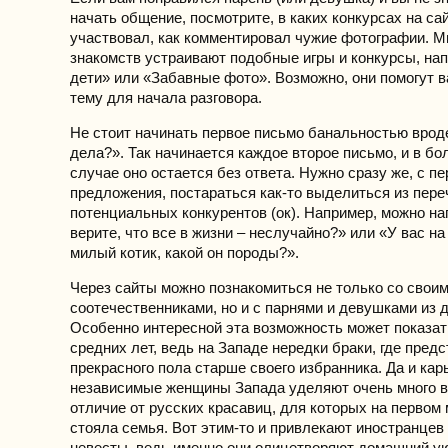
начать общение, посмотрите, в каких конкурсах на са
участвовал, как комментировал чужие фотографии. М
знакомств устраивают подобные игры и конкурсы, нап
дети» или «Забавные фото». Возможно, они помогут 
тему для начала разговора.
Не стоит начинать первое письмо банальностью вроде
дела?». Так начинается каждое второе письмо, и в б
случае оно остается без ответа. Нужно сразу же, с пе
предложения, постараться как-то выделиться из пере
потенциальных конкурентов (ок). Например, можно на
верите, что все в жизни – неслучайно?» или «У вас на
милый котик, какой он породы?».
Через сайты можно познакомиться не только со свои
соотечественниками, но и с парнями и девушками из д
Особенно интересной эта возможность может показа
средних лет, ведь на Западе нередки браки, где пред
прекрасного пола старше своего избранника. Да и кар
независимые женщины Запада уделяют очень много в
отличие от русских красавиц, для которых на первом 
стояла семья. Вот этим-то и привлекают иностранцев
невесты, ведь именно они олицетворяют домашний ую