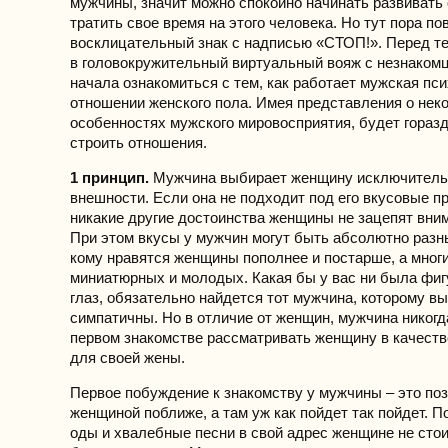
мужчины, значит можно спокойно начинать развивать
тратить свое время на этого человека. Но тут пора по
восклицательный знак с надписью «СТОП!». Перед те
в головокружительный виртуальный вояж с незнакомц
начала ознакомиться с тем, как работает мужская пси
отношении женского пола. Имея представления о нек
особенностях мужского мировосприятия, будет горазд
строить отношения.
1 принцип.
Мужчина выбирает женщину исключительн
внешности. Если она не подходит под его вкусовые пр
никакие другие достоинства женщины не зацепят вни
При этом вкусы у мужчин могут быть абсолютно разны
кому нравятся женщины пополнее и постарше, а мног
миниатюрных и молодых. Какая бы у вас ни была фиг
глаз, обязательно найдется тот мужчина, которому в
симпатичны. Но в отличие от женщин, мужчина никогд
первом знакомстве рассматривать женщину в качест
для своей жены.
Первое побуждение к знакомству у мужчины – это по
женщиной поближе, а там уж как пойдет так пойдет. П
оды и хвалебные песни в свой адрес женщине не сто