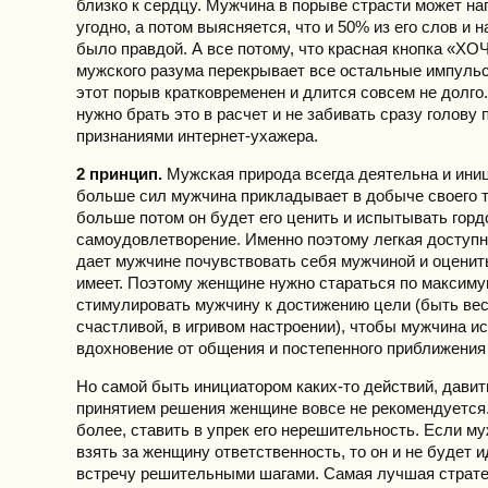
близко к сердцу. Мужчина в порыве страсти может наг
угодно, а потом выясняется, что и 50% из его слов и 
было правдой. А все потому, что красная кнопка «ХОЧ
мужского разума перекрывает все остальные импульс
этот порыв кратковременен и длится совсем не долг
нужно брать это в расчет и не забивать сразу голову
признаниями интернет-ухажера.
2 принцип.
Мужская природа всегда деятельна и ини
больше сил мужчина прикладывает в добыче своего 
больше потом он будет его ценить и испытывать горд
самоудовлетворение. Именно поэтому легкая доступ
дает мужчине почувствовать себя мужчиной и оценить
имеет. Поэтому женщине нужно стараться по максим
стимулировать мужчину к достижению цели (быть вес
счастливой, в игривом настроении), чтобы мужчина 
вдохновение от общения и постепенного приближения
Но самой быть инициатором каких-то действий, давит
принятием решения женщине вовсе не рекомендуется.
более, ставить в упрек его нерешительность. Если му
взять за женщину ответственность, то он и не будет и
встречу решительными шагами. Самая лучшая стратег