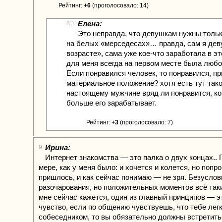
Рейтинг:
+6
(проголосовало: 14)
Елена:
8.1
Это неправда, что девушкам нужны толь
на белых «мерседесах»… правда, сам я дев
возрасте», сама уже кое-что заработала в эт
для меня всегда на первом месте была любо
Если понравился человек, то понравился, пр
материальное положение? хотя есть тут так
настоящему мужчине вряд ли понравится, к
больше его зарабатывает.
Рейтинг:
+3
(проголосовало: 7)
Ирина:
9
Интернет знакомства — это палка о двух концах.. 
мере, как у меня было: и хочется и колется, но попр
пришлось, и как сейчас понимаю — не зря. Безуслов
разочарования, но положительных моментов всё так
мне сейчас кажется, один из главный принципов — э
чувство, если по общению чувствуешь, что тебе легк
собеседником, то вы обязательно должны встретить