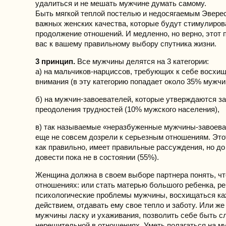
удалиться и не мешать мужчине думать самому.
Быть мягкой теплой постелью и недосягаемым Эверес
важных женских качества, которые будут стимулиров
продолжение отношений. И медленно, но верно, этот 
вас к вашему правильному выбору спутника жизни.
3 принцип.
Все мужчины делятся на 3 категории:
а) на мальчиков-нарциссов, требующих к себе восхищ
внимания (в эту категорию попадает около 35% мужчи
б) на мужчин-завоевателей, которые утверждаются за
преодоления трудностей (10% мужского населения),
в) так называемые «неразбуженные мужчины-завоева
еще не совсем дозрели к серьезным отношениям. Это
как правильно, имеет правильные рассуждения, но до
довести пока не в состоянии (55%).
Женщина должна в своем выборе партнера понять, что
отношениях: или стать матерью большого ребенка, р
психологические проблемы мужчины, восхищаться ка
действием, отдавать ему свое тепло и заботу. Или же
мужчины ласку и ухаживания, позволить себе быть с
нерешительной в отношениях. Уметь полагаться на м