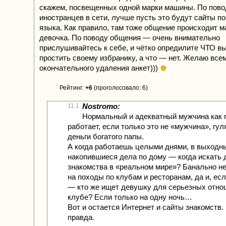
скажем, посвещенных одной марки машины. По пово
иностранцев в сети, лучше пусть это будут сайты п
языка. Как правило, там тоже общение происходит м
девочка. По поводу общения — очень внимательно
прислушивайтесь к себе, и чётко опредилите ЧТО в
простить своему избранику, а что — нет. Желаю все
окончательного удаления анкет)))
Рейтинг:
+6
(проголосовало: 6)
Nostromo:
11.1
Нормальный и адекватный мужчина как 
работает, если только это не «мужчина», гу
деньги богатого папы.
А когда работаешь целыми днями, в выход
накопившиеся дела по дому — когда искать
знакомства в «реальном мире»? Банально н
на походы по клубам и ресторанам, да и, есл
— кто же ищет девушку для серьезных отно
клубе? Если только на одну ночь…
Вот и остается Интернет и сайты знакомств. 
правда.