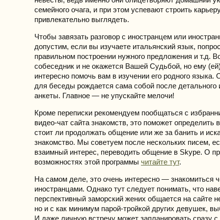
семейного очага, и при этом успевают строить карьеру
привлекательно выглядеть.
Чтобы завязать разговор с иностранцем или иностран
допустим, если вы изучаете итальянский язык, попро
правильном построении нужного предложения и т.д. В
собеседник и не окажется Вашей Судьбой, но ему (ей
интересно помочь вам в изучении его родного языка.
для беседы рождается сама собой после детального 
анкеты. Главное — не упускайте мелочи!
Кроме переписки рекомендуем пообщаться с избранн
видео-чат сайта знакомств, это поможет определить в
стоит ли продолжать общение или же за банить и иск
знакомство. Мы советуем после нескольких писем, е
взаимный интерес, переводить общение в Skype. О п
возможностях этой программы
читайте тут
.
На самом деле, это очень интересно — знакомиться ч
иностранцами. Однако тут следует понимать, что нав
перспективный заморский жених общается на сайте не
но и с как минимум парой-тройкой других девушек, в
И даже личную встречу может запланировать сразу с