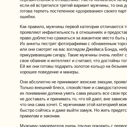
если ей встретился третий вариант мужчины, то она 
готова терпеть постепенное «дозревание» своего пар
ошибки.
Как правило, мужчины первой категории отличаются т
проявляют инфантильность в отношениях и предост
право доблестно сражаться за вакантное место быть 
Их анкеты пестрят фотографиями с обнаженным торс
или они смотрят на вас взглядом Джеймса Бонда, не
прикуривающим сигару. Такие мужчины очень любят с
свое обаяние и интеллект и считают, что достойны то
Ей же они готовы подарить золотое кольцо на безымя
хорошее поведение и манеры.
Они абсолютно не принимают женские эмоции, проявл
Только внешний блеск, спокойствие и самодостаточн
их понимании должна уметь сама решать все свои пр
не доставать и принимать то, что ей дают, вне зависим
что она сама хочет. С мужчинами этой категорией мож
быстро сойтись и даже выйти замуж. Но жить придетс
правилам и законам.
Мужчину-завоевателя очень трудно покорить с первог