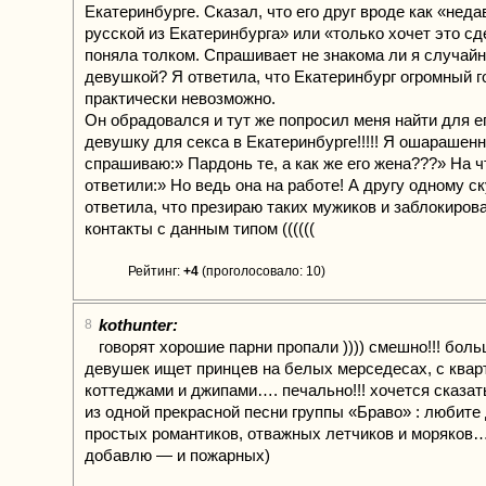
Екатеринбурге. Сказал, что его друг вроде как «нед
русской из Екатеринбурга» или «только хочет это сд
поняла толком. Спрашивает не знакома ли я случайн
девушкой? Я ответила, что Екатеринбург огромный г
практически невозможно.
Он обрадовался и тут же попросил меня найти для е
девушку для секса в Екатеринбурге!!!!! Я ошарашенн
спрашиваю:» Пардонь те, а как же его жена???» На ч
ответили:» Но ведь она на работе! А другу одному ск
ответила, что презираю таких мужиков и заблокиров
контакты с данным типом ((((((
Рейтинг:
+4
(проголосовало: 10)
kothunter:
8
говорят хорошие парни пропали )))) смешно!!! бол
девушек ищет принцев на белых мерседесах, с квар
коттеджами и джипами…. печально!!! хочется сказат
из одной прекрасной песни группы «Браво» : любите
простых романтиков, отважных летчиков и моряков…
добавлю — и пожарных)