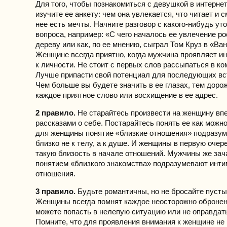
Для того, чтобы познакомиться с девушкой в интерне
изучите ее анкету: чем она увлекается, что читает и с
нее есть мечты. Начните разговор с какого-нибудь у
вопроса, например: «С чего началось ее увлечение р
дереву или как, по ее мнению, сыграл Том Круз в «Ва
Женщине всегда приятно, когда мужчина проявляет ин
к личности. Не стоит с первых слов рассыпаться в к
Лучше припасти свой потенциал для последующих вст
Чем больше вы будете значить в ее глазах, тем доро
каждое приятное слово или восхищение в ее адрес.
2 правило.
Не старайтесь произвести на женщину вп
рассказами о себе. Постарайтесь понять ее как можн
для женщины понятие «близкие отношения» подразу
близко не к телу, а к душе. И женщины в первую оче
такую близость в начале отношений. Мужчины же зач
понятием «близкого знакомства» подразумевают инт
отношения.
3 правило.
Будьте романтичны, но не бросайте пуст
Женщины всегда помнят каждое неосторожно обронен
можете попасть в нелепую ситуацию или не оправдат
Помните, что для проявления внимания к женщине не