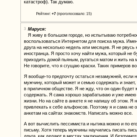
катастроф). Так думаю.
Рейтинг:
+7
(проголосовало: 15)
Маруся:
3
Я живу в большом городе, но испытываю потребно
воспользоваться Интернетом для поиска мужа. Имен
друга на несколько недель или месяцев. Я не рвусь
иностранца. Я просто хочу найти мужа, который не б
приходить домой пьяным, ругаться матом и жить на 
Не говорите, что я сгущаю краски. Таких примеров во
Я вообще-то предпочту остаться незамужней, если н
мужчину, который может и семью содержать и знает, 
в приличном обществе. Я не жду, что он один будет 
содержать. Я сама хорошо зарабатываю и уже имею 
жизни. Но на сайте в анкете я не напишу об этом. Я 
привлекать к себе альфонсов. Поэтому я и сама не 
анкетам на сайтах знакомств. Написать можно все.
А вот вычислить пессимиста и нытика можно и по ег
письму. Хотя теперь мужчины научились писать пись
друга, как делают в местах заключения. И безграмо