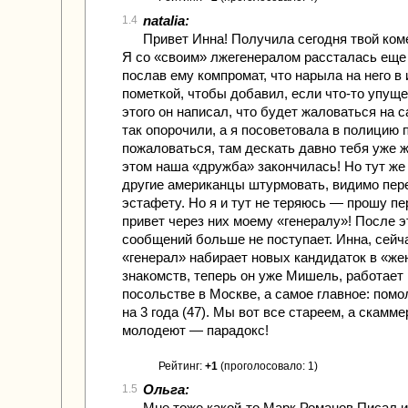
natalia:
1.4
Привет Инна! Получила сегодня твой коме
Я со «своим» лжегенералом рассталась еще
послав ему компромат, что нарыла на него в 
пометкой, чтобы добавил, если что-то упущ
этого он написал, что будет жаловаться на са
так опорочили, а я посоветовала в полицию 
пожаловаться, там дескать давно тебя уже ж
этом наша «дружба» закончилась! Но тут же
другие американцы штурмовать, видимо пере
эстафету. Но я и тут не теряюсь — прошу п
привет через них моему «генералу»! После э
сообщений больше не поступает. Инна, сейч
«генерал» набирает новых кандидаток в «же
знакомств, теперь он уже Мишель, работает 
посольстве в Москве, а самое главное: помо
на 3 года (47). Мы вот все стареем, а скамм
молодеют — парадокс!
Рейтинг:
+1
(проголосовало: 1)
Ольга:
1.5
Мне тоже какой-то Марк Романов Писал и