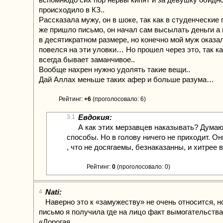
происходило в КЗ..
Рассказала мужу, он в шоке, так как в студенческие 
же пришло письмо, он начал сам высылать деньги а 
в десятикратном размере, но конечно мой муж оказа
повелся на эти уловки… Но прошел через это, так к
всегда бывает заманчивое..
Вообще нахрен нужно удолять такие вещи..
Дай Аллах меньше таких афер и больше разума…
Рейтинг:
+6
(проголосовало: 6)
Евдокия:
3.1
А как этих мерзавцев наказывать? Думаю,
способы. Но в голову ничего не приходит. О
, что не досягаемы, безнаказанны, и хитрее в
Рейтинг:
0
(проголосовало: 0)
Nati:
4
Наверно это к «замужеству» не очень относится, н
письмо я получила где на лицо факт вымогательства
«Дорогая ,