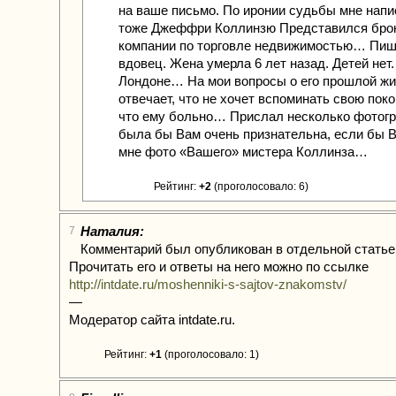
на ваше письмо. По иронии судьбы мне нап
тоже Джеффри Коллинзю Представился бро
компании по торговле недвижимостью… Пише
вдовец. Жена умерла 6 лет назад. Детей нет
Лондоне… На мои вопросы о его прошлой жи
отвечает, что не хочет вспоминать свою пок
что ему больно… Прислал несколько фотог
была бы Вам очень признательна, если бы 
мне фото «Вашего» мистера Коллинза…
Рейтинг:
+2
(проголосовало: 6)
Наталия:
7
Комментарий был опубликован в отдельной статье
Прочитать его и ответы на него можно по ссылке
http://intdate.ru/moshenniki-s-sajtov-znakomstv/
—
Модератор сайта intdate.ru.
Рейтинг:
+1
(проголосовало: 1)