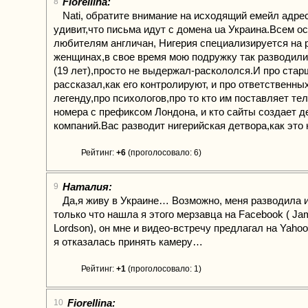
Fiorellina:
8
Nati, обратите внимание на исходящий емейл адре
удивит,что письма идут с домена ua Украина.Всем 
любителям англичан, Нигерия специализируется на 
женщинах,в свое время мою подружку так разводили
(19 лет),просто не выдержал-раскололся.И про ста
рассказал,как его контролируют, и про ответственных
легенду,про психологов,про то кто им поставляет т
номера с префиксом Лондона, и кто сайты создает 
компаний.Вас разводит нигерийская детвора,как это
Рейтинг:
+6
(проголосовало: 6)
Наталия:
9
Да,я живу в Украине… Возможно, меня разводила и
только что нашла я этого мерзавца на Facebook ( Ja
Lordson), он мне и видео-встречу предлагал на Yahoo
я отказалась принять камеру…
Рейтинг:
+1
(проголосовало: 1)
Fiorellina:
10