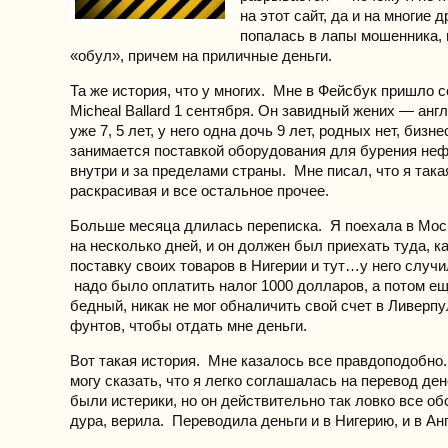
на этот сайт, да и на многие 
попалась в лапы мошенника, 
«обул», причем на приличные деньги.
Та же история, что у многих. Мне в Фейсбук пришло 
Micheal Ballard 1 сентября. Он завидный жених — анг
уже 7, 5 лет, у него одна дочь 9 лет, родных нет, бизне
занимается поставкой оборудования для бурения не
внутри и за пределами страны. Мне писал, что я така
раскрасивая и все остальное прочее.
Больше месяца длилась переписка. Я поехала в Мос
на несколько дней, и он должен был приехать туда, к
поставку своих товаров в Нигерии и тут…у него случ
надо было оплатить налог 1000 долларов, а потом еще
бедный, никак не мог обналичить свой счет в Ливерпу
фунтов, чтобы отдать мне деньги.
Вот такая история. Мне казалось все правдоподобно.
могу сказать, что я легко соглашалась на перевод ден
были истерики, но он действительно так ловко все обс
дура, верила. Переводила деньги и в Нигерию, и в Анг