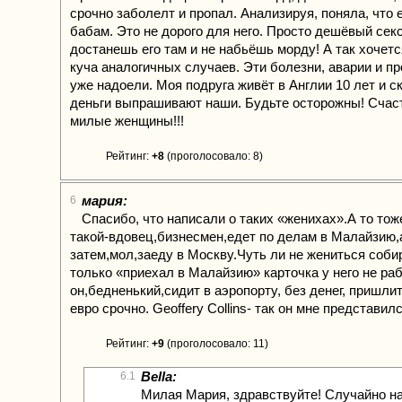
срочно заболелт и пропал. Анализируя, поняла, что 
бабам. Это не дорого для него. Просто дешёвый секс
достанешь его там и не набьёшь морду! А так хочет
куча аналогичных случаев. Эти болезни, аварии и п
уже надоели. Моя подруга живёт в Англии 10 лет и с
деньги выпрашивают наши. Будьте осторожны! Счаст
милые женщины!!!
Рейтинг:
+8
(проголосовало: 8)
мария:
6
Спасибо, что написали о таких «женихах».А то то
такой-вдовец,бизнесмен,едет по делам в Малайзию,
затем,мол,заеду в Москву.Чуть ли не жениться соби
только «приехал в Малайзию» карточка у него не раб
он,бедненький,сидит в аэропорту, без денег, пришли
евро срочно. Geoffery Collins- так он мне представил
Рейтинг:
+9
(проголосовало: 11)
Bella:
6.1
Милая Мария, здравствуйте! Случайно н