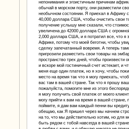
непонимания и эгоистичным причинам африк
обычай в морском порту, они разместили сво
необычном состоянии. Я приехал в Африку с
40,000 доллара США, чтобы очистить свои т
получение услышу мне сказали, что стоимо
увеличена до 42000 доллара США с огромно
2,000 доллара США, и я потратил все, что я 
Африке, потому что моей беготни, чтобы уви
сделку запечатанный вовремя. А теперь там
пригрозили разместить свои товары на эмбар
пространство трех дней, чтобы произвести о
и вскоре мой гостиничный счет истекает, и ч
меня еще один платеж, но я хочу, чтобы поки
место на время так что я могу приехать, что
вас там в вашей стране. Так что я прошу ва
пожалуйста, помогите мне из этого беспоряд
я могу получить свой платеж от моего клиент
могу прийти к вам на время в вашей стране, 
поймите, я дам вам каждый пенни вы кредиту
обещаю, как Я пришел через мы начнем стр
на то, что мы действительно хотим, но для м
быть рядом с тобой навсегда в вашей стране
в любви с вами, и я обещаю никогда не прич