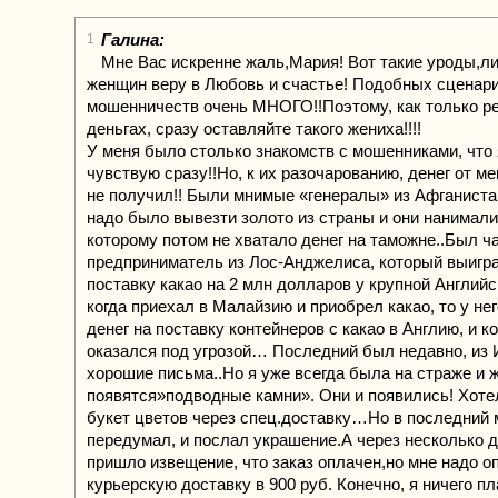
Галина:
1
Мне Вас искренне жаль,Мария! Вот такие уроды,л
женщин веру в Любовь и счастье! Подобных сценари
мошенничеств очень МНОГО!!Поэтому, как только ре
деньгах, сразу оставляйте такого жениха!!!!
У меня было столько знакомств с мошенниками, что 
чувствую сразу!!Но, к их разочарованию, денег от ме
не получил!! Были мнимые «генералы» из Афганиста
надо было вывезти золото из страны и они нанимали
которому потом не хватало денег на таможне..Был ч
предприниматель из Лос-Анджелиса, который выигра
поставку какао на 2 млн долларов у крупной Англий
когда приехал в Малайзию и приобрел какао, то у нег
денег на поставку контейнеров с какао в Англию, и к
оказался под угрозой… Последний был недавно, из
хорошие письма..Но я уже всегда была на страже и 
появятся»подводные камни». Они и появились! Хоте
букет цветов через спец.доставку…Но в последний
передумал, и послал украшение.А через несколько д
пришло извещение, что заказ оплачен,но мне надо о
курьерскую доставку в 900 руб. Конечно, я ничего пл