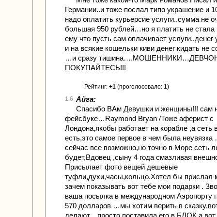
Германии..и тоже послал типо украшение и 10
надо оплатить курьерсие услуги..сумма не о
большая 950 рублей…но я платить не стала 
ему что пусть сам оплачивает услуги..денег
и на всякие кошельки киви денег кидать не с
…и сразу тишина….МОШЕННИКИ…ДЕВЧО
ПОКУПАЙТЕСЬ!!!
Рейтинг:
+1
(проголосовало: 1)
Айга:
1.6
Спасибо ВАм Девушки и женщины!!! сам 
фейсбуке…Raymond Bryan /Тоже аферист с
Лондона,якобы работает на корабле ,а сеть 
есть,это самое первое в чем была неувязка
сейчас все возможно,но точно в Море сеть л
будет,Вдовец ,сыну 4 года смазливая внешн
Присылает фото вещей дешевые
туфли,духи,часы,кольцо.Хотел бы прислал 
зачем показывать вот тебе мои подарки . Зв
ваша посылка в международном Аэропорту 
570 долларов …мы хотим верить в сказку,вот
делают…просто поставила его в БЛОК а вот