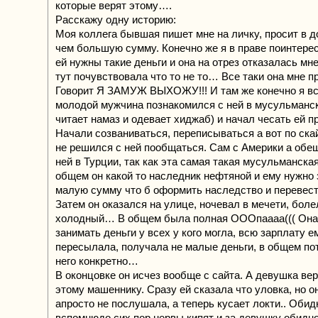
которые верят этому….
Расскажу одну историю:
Моя коллега бывшая пишет мне на личку, просит в до
чем большую сумму. Конечно же я в праве поинтере
ей нужны такие деньги и она на отрез отказалась мне
тут почувствовала что то не то… Все таки она мне п
Говорит Я ЗАМУЖ ВЫХОЖУ!!! И там же конечно я все
молодой мужчина познакомился с ней в мусульманск
читает намаз и одевает хиджаб) и начал чесать ей п
Начали созваниваться, переписываться а вот по скай
не решился с ней пообщаться. Сам с Америки а обе
ней в Турции, так как эта самая такая мусульманская
общем он какой то наследник нефтяной и ему нужно 
малую сумму что б оформить наследство и перевести
Затем он оказался на улице, ночевал в мечети, боле
холодный… В общем была полная ОООпаааа((( Она
занимать деньги у всех у кого могла, всю зарплату е
пересылала, получала не малые деньги, в общем по
него конкретно…
В оконцовке он исчез вообще с сайта. А девушка ве
этому машеннику. Сразу ей сказала что уловка, но о
апросто не послушала, а теперь кусает локти.. Обидн
вспомнюдо сих пор нервы кипят и за девушку обидн