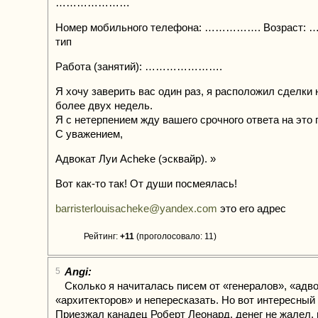
…………………
Номер мобильного телефона: ……………. Возрас
тип
Работа (занятий): ………………….
Я хочу заверить вас один раз, я расположил сделки 
более двух недель.
Я с нетерпением жду вашего срочного ответа на это
С уважением,
Адвокат Луи Acheke (эсквайр). »
Вот как-то так! От души посмеялась!
barristerlouisacheke@yandex.com
это его адрес
Рейтинг:
+11
(проголосовало: 11)
Angi:
5
Сколько я начиталась писем от «генералов», «адво
«архитекторов» и непересказать. Но вот интересный
Приезжал канадец Роберт Леонард, денег не жалел, 