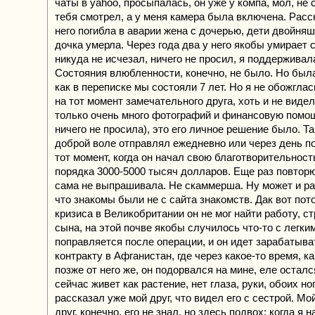
чаты в yahoo, просыпалась, он уже у компа, мол, не 
тебя смотрел, а у меня камера была включена. Расск
него погибла в аварии жена с дочерью, дети двойняш
дочка умерла. Через года два у него якобы умирает 
никуда не исчезал, ничего не просил, я поддерживала
Состояния влюбленности, конечно, не было. Но была
как в переписке мы состояли 7 лет. Но я не обожглас
на тот момент замечательного друга, хоть и не видел
только очень много фотографий и финансовую помощь
ничего не просила), это его личное решение было. Та
доброй воле отправлял ежедневно или через день по
тот момент, когда он начал свою благотворительност
порядка 3000-5000 тысяч долларов. Еще раз повторю
сама не выпрашивала. Не скаммерша. Ну может и ра
что знакомы были не с сайта знакомств. Дак вот пот
кризиса в Великобритании он не мог найти работу, ст
сына, на этой почве якобы случилось что-то с легким
поправляется после операции, и он идет зарабатыва
контракту в Афганистан, где через какое-то время, ка
позже от него же, он подорвался на мине, еле осталс
сейчас живет как растение, нет глаза, руки, обоих но
рассказал уже мой друг, что видел его с сестрой. Мо
друг, конечно, его не знал, но здесь подвох: когда я 