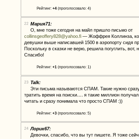
Рейтинг:
+4
(проголосовало: 4)
Мария71:
22
О, мне тоже сегодня на майл пришло письмо от
collinsgeoffery828@yahoo.fi
— Жоффрея Коллинза, ко
девушки выше написавшей 1500 в аэропорту сидя про
Поскольку в сказки не верю, решила погуглить, вот, 
Спасибо!
Рейтинг:
+1
(проголосовало: 1)
Talk:
23
Эти письма называются СПАМ. Такие нужно сразу
тратить время на поиски…. я такие миллион получал
читать и сразу понимала что просто СПАМ :))
Рейтинг:
+3
(проголосовало: 5)
Лорик67:
24
Девочки, спасибо, что вы тут пишете. Я тоже сейч