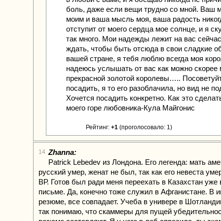
боль, даже если вещи трудно со мной. Ваш 
моим и ваша мысль моя, ваша радость никог
отступит от моего сердца мое солнце, и я ск
так много. Мои надежды лежит на вас сейчас,
ждать, чтобы быть отсюда в свои сладкие о
вашей стране, я тебя люблю всегда моя коро
надеюсь услышать от вас как можно скорее
прекрасной золотой королевы….. Посоветуйт
посадить, я то его разоблачила, но вид не по
Хочется посадить конкретно. Как это сделат
моего горе любовника-Кула Майгонис
Рейтинг:
+1
(проголосовало: 1)
Zhanna:
14
Patrick Lebedev из Лондона. Его легенда: мать ам
русский умер, женат не был, так как его невеста уме
ВР. Готов был ради меня переехать в Казахстан уже 
письме. Да, конечно тоже служил в Афганистане. В и
резюме, все совпадает. Учеба в универе в Шотланд
так понимаю, что скаммеры для пущей убедительнос