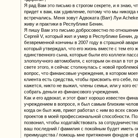
Я рад Вам это письмо в строгом секрете, и я знаю, ч
придет к вам, как удивление, потому что мы никогда 
встречались. Меня зовут Адвоката (Barr) Луи Acheke 
живу и практики в Республике Бенин.
Я пишу Вам это письмо добросовестно по отношению
Сергей V, который жил и умер в Республике Бенин, д
безвременной кончины в 2007 году в страшной авари
который утверждал, что его жизнь вместе с тем его ж
единственного сына, которые были его коллеги пасс
злополучного автомобиля, с которым он ехал в тот р
свете этого, я сейчас столкнулась с новой проблем
вопрос, что финансовые учреждения, в котором моег
клиента есть средства, чтобы присвоить его себе, по
кажется, никто не выжил, члены семьи, или у кого ес
собрать деньги из финансового учреждения.
Как и его адвокат, и этот факт хорошо известен фин
учреждением в вопросе, я был самым близким челов
когда он был жив, приют работал с ним во всех свои
проектов в моей профессиональной способности. По
позвонил, чтобы ходатайствовать за сотрудничество,
ваш последний / фамилия с покойным будет иметь 
преимущества / помощь мне притяжения фондов от