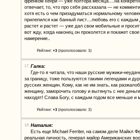
френком хенри — уже полтора месяца….на конкретн
отвечает, то, что про себя рассказала — не комменти
хотя есть о чем призадуматься нормальному челов
прилепился как банный лист…любовь его с каждым 
растет и растет — уже дал свои мобильные и просит
вот жду, когда наконец он проколется и покажет свое
намерение..
Рейтинг:
+3
(проголосовало: 3)
Галка:
17
Где-то я читала, что наши русские мужики-неудач
за границу, тоже пользуются такими легендами и ду
русских женщин. Кому, как не им знать, как разжало
женщину, заморочить голову и вытянуть с нее деньг
находят! Слава Богу, с каждым годом все меньше и 
Рейтинг:
+3
(проголосовало: 3)
Наталия:
18
Есть еще Michael Ferriter, на самом деле Майкл 
реальная личность, генерал майор Американских во