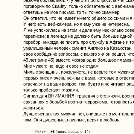
резюме составляют. Я у него в лоб спросила -ты ска
поговорим по Скайпу, только обязательно с веб-каме
ответишь на мое письмо, то ты точно скаммер.
Он ответил, что не имеет ничего общего со ск-ми и я
У него есть веб-камера, но я ему уже не интересна.
Я не успокоилась на этом и дала ему несколько сове
переписке: в легенде не должно быть больше одной 
перебор, никогда не писать про службу в Афгане и т
умалишенный человек сменит Англию на Казахстан.
свое сообщение вопросом, с какого х-я он решил, чт
45 лет (мне 45) вместо мозгов одно большое пламен
Мне чужого не надо и свое не отдам.
Милые женщины, пожалуйста, не верьте тем мужикам
первых писем очень нежны с вами, которые в ответн
отвечают на ваши вопрос, так, будто и не читают ва
только пробегают глазами.
Сигнал для ВНИМАНИЯ: трагедия в его жизни, военн
связанная с борьбой против терроризма, готовность
жениться.
Лучше испанских мужчин нет, они даже по ментально
нам. Они душевные, наивные, верят в любовь.
Рейтинг:
+8
(проголосовало: 14)