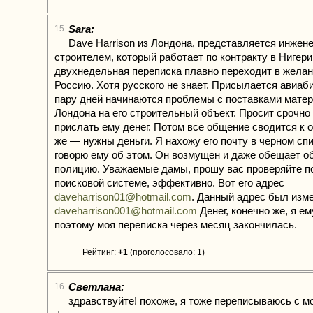
Sara:
15
Dave Harrison из Лондона, представляется инжен
строителем, который работает по контракту в Нигер
двухнедельная переписка плавно переходит в желан
Россию. Хотя русского не знает. Присылается авиаби
пару дней начинаются проблемы с поставками матер
Лондона на его строительный объект. Просит срочно
прислать ему денег. Потом все общение сводится к 
же — нужны деньги. Я нахожу его почту в черном сп
говорю ему об этом. Он возмущен и даже обещает о
полицию. Уважаемые дамы, прошу вас проверяйте п
поисковой системе, эффективно. Вот его адрес
daveharrison01@hotmail.com
. Данный адрес был изм
daveharrison001@hotmail.com
Денег, конечно же, я е
поэтому моя переписка через месяц закончилась.
Рейтинг:
+1
(проголосовало: 1)
Светлана:
16
здравствуйте! похоже, я тоже переписываюсь с 