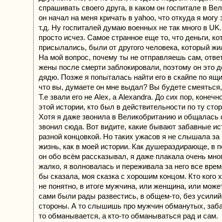
спрашивать своего друга, в каком он госпитале в Ве
он начал на меня кричать в yahoo, что откуда я могу 
т.д. Ну госпиталей думаю военных не так много в UK.
просто исчез. Самое странное еще то, что деньги, к
присылались, были от другого человека, который жи
На мой вопрос, почему ты не отправляешь сам, ответ
жены после смерти заблокировали, поэтому он это д
дядю. Позже я попыталась найти его в скайпе по ящи
что вы, думаете он мне выдал? Вы будете смеяться,
Т.е звали его не Alex, а Alexandra. До сих пор, конечн
этой истории, кто был в действительности по ту стор
Хотя я даже звонила в Великобританию и общалась с
звонил сюда. Вот видите, какие бывают забавные ис
разной концовкой. Но таких ужасов я не слышала за
жизнь, как в моей истории. Как душераздирающе, в 
он обо всём рассказывал, я даже плакала очень мно
жалко, я волновалась и переживала за него все время
бы сказала, моя сказка с хорошим концом. Кто кого 
не понятно, в итоге мужчина, или женщина, или может,
сами были рады развестись, в общем-то, без усилий
стороны. А то слышишь про мужчин обманутых, заба
то обманывается, а кто-то обманываться рад и сам.