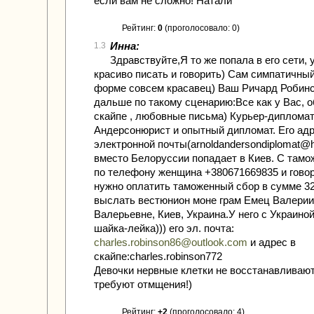
если вам не сложно! Натали
Рейтинг:
0
(проголосовало: 0)
Инна:
1.3
Здравствуйте,Я то же попала в его сети, 
красиво писать и говорить) Сам симпатичный
форме совсем красавец) Ваш Ричард Робинс
дальше по такому сценарию:Все как у Вас, 
скайпе , любовные письма) Курьер-дипломат
Андерсонюрист и опытный дипломат. Его ад
электронной почты(arnoldandersondiplomat@h
вместо Белоруссии попадает в Киев. С тамо
по телефону женщина +380671669835 и говор
нужно оплатить таможенный сбор в сумме 32
выслать вестюнион моне грам Емец Валерии
Валерьевне, Киев, Украина.У него с Украино
шайка-лейка))) его эл. почта:
charles.robinson86@outlook.com
и адрес в
скайпе:charles.robinson772
Девочки нервные клетки не восстанавливают
требуют отмщения!)
Рейтинг:
+2
(проголосовало: 4)