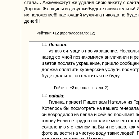
стала… А»жених»тут же удалил свою анкету с сайта
Дорогие Женщины и девушки!Будьте внимательны! И
их положение!!! настоящий мужчина никогда не буде
денег!!!
Рейтинг:
+12
(проголосовало: 12)
Ляззат:
1.1
узнаю ситуацию про украшение. Несколь
назад со мной познакомился англичанин и р
цветов послать украшение, пришло сообщен
должна оплатить курьерские услуги. посмот
будет дальше, но платить я не буду
Рейтинг:
+2
(проголосовало: 2)
natalia:
1.2
Галина, привет! Пишет вам Наталья из Ге
Хотелось бы посмотреть на вашего генерала
он возродился из пепла и сейчас посыпает 
голову.Если не трудно пошлите мне его фото
сожалению я с компом на Вы и не знаю, как 
фото вывести на чистую воду таких людей! 