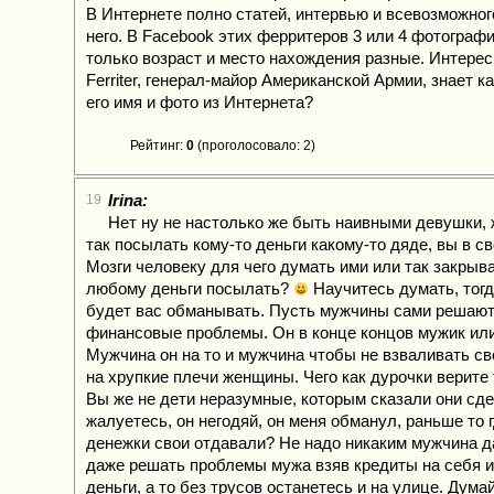
В Интернете полно статей, интервью и всевозможног
него. В Facebook этих ферритеров 3 или 4 фотографи
только возраст и место нахождения разные. Интерес
Ferriter, генерал-майор Американской Армии, знает к
его имя и фото из Интернета?
Рейтинг:
0
(проголосовало: 2)
Irina:
19
Нет ну не настолько же быть наивными девушки,
так посылать кому-то деньги какому-то дяде, вы в с
Мозги человеку для чего думать ими или так закрыва
любому деньги посылать?
Научитесь думать, тогд
будет вас обманывать. Пусть мужчины сами решают
финансовые проблемы. Он в конце концов мужик или 
Мужчина он на то и мужчина чтобы не взваливать с
на хрупкие плечи женщины. Чего как дурочки верите
Вы же не дети неразумные, которым сказали они сде
жалуетесь, он негодяй, он меня обманул, раньше то г
денежки свои отдавали? Не надо никаким мужчина д
даже решать проблемы мужа взяв кредиты на себя 
деньги, а то без трусов останетесь и на улице. Дума