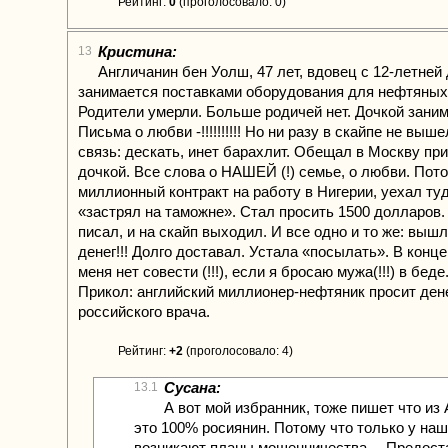
Рейтинг:
0
(проголосовало: 0)
Кристина:
13
Англичанин бен Уолш, 47 лет, вдовец с 12-летней
занимается поставками оборудования для нефтяных
Родители умерли. Больше родичей нет. Дочкой заним
Письма о любви -!!!!!!!!!! Но ни разу в скайпе не выш
связь: дескать, инет барахлит. Обещал в Москву при
дочкой. Все слова о НАШЕЙ (!) семье, о любви. Пот
миллионный контракт на работу в Нигерии, уехал туд
«застрял на таможне». Стал просить 1500 долларов. 
писал, и на скайп выходил. И все одно и то же: выш
денег!!! Долго доставал. Устала «посылать». В конце
меня нет совести (!!!), если я бросаю мужа(!!!) в беде.
Прикол: английский миллионер-нефтяник просит дене
российского врача.
Рейтинг:
+2
(проголосовало: 4)
Сусана:
13.1
А вот мой избранник, тоже пишет что из 
это 100% росиянин. Потому что только у на
возникают планы мошенничества… Предост