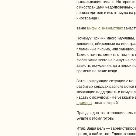
высказывания типа «в Интернете 
с иностранцами недолговечны», 
производителя и искать мужа на 
иностранца».
Такие
мифы о знакомствах
зачаст
Почему? Причин много: мужчины, 
женщины, обиженные на иностран
пламенные письма, или завидую
Также стоит вспомнить о том, что
любви чаще всего не пишут на фо
зависти, осуждения, да и порой 
времени на такие вещи.
Зато шокирующие ситуации с моше
разбитых сердцах расползаются п
желающие поддержать и помусолит
издать с лозунгом: «Не уезжайте 
примеры
таких историй.
Правда одна: в интернационально
Будьте к этому готовы!
Итак. Ваша цель — зарегистриров
время, а найти того Единственног