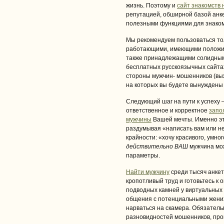
жизнь. Поэтому и
сайт знакомств
репутацией, обширной базой анке
полезными функциями для знаком
Мы рекомендуем пользоваться т
работающими, имеющими положит
также принадлежащими солидным
бесплатных русскоязычных сайтах
стороны мужчин- мошенников (вых
на которых вы будете вынуждены
Следующий шаг на пути к успеху
ответственное и корректное
запо
мужчины
Вашей мечты. Именно эт
раздумывая «написать вам или не
крайности: «хочу красивого, умног
действительно ВАШ
мужчина мож
параметры.
Найти мужчину
среди тысяч анкет 
кропотливый труд и готовьтесь к
подводных камней у виртуальных 
общения с потенциальными жених
нарваться на скамера. Обязател
разновидностей мошенников, про