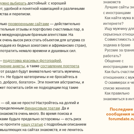
знакомств
 нужно выбирать
достойный: с хорошей
Лучшие сайты зн
т, удобной и понятной навигацией и различными
с иностранцами
ства и переписки.
Как найти мужа в
интернете?
олько
проверенными сайтами
— действительно
Ищу мужчину дл
ельные отзывы и портфолио счастливых пар, а
серьезных отнош
 международным брачным агентствам. На
Совместимость з
 очень высок риск стать объектом для штурма со
зодиака в браке
одцев из бедных азиатских и африканских стран),
Русские за границ
 потратить немало времени и душевных сил.
работать?
 —
подготовка красивых фотографий
,
Общение с
лнение анкеты
, а также
составление портрета
иностранцами по 
от раздел будут внимательно читать мужчины,
Как быть счастли
т». Не будьте категоричны и не бросайтесь в
отношениях с му
о, доброго, богатого». Эти понятия абстрактны, и
О скаммерах и ч
ет посчитать себя не подходящим под такие
списке женихов
Как правильно
знакомиться в ин
— ой, как не просто! Настройтесь на долгий и
 определенным
финансовым тратам
. Да и
Последние
знакомств очень много. Во время поиска и
сообщения н
forumdate.r
ами будьте предельно осторожны — есть риск
ьно прочтите
нашу статью
с подробным описанием
мышляющих на сайтах знакомств, и не ленитесь