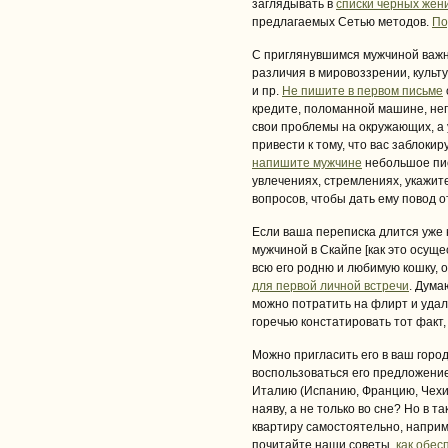
заглядывать в
списки черных жен
предлагаемых Сетью методов.
По
С приглянувшимся мужчиной важно
различия в мировоззрении, культ
и пр.
Не пишите в первом письме
кредите, поломанной машине, не
свои проблемы на окружающих, а
привести к тому, что вас заблоки
напишите мужчине
небольшое пис
увлечениях, стремлениях, укажите
вопросов, чтобы дать ему повод о
Если ваша переписка длится уже 
мужчиной в Скайпе [как это осуще
всю его родню и любимую кошку, 
для первой личной встречи
. Дума
можно потратить на флирт и удал
горечью констатировать тот факт
Можно пригласить его в ваш горо
воспользоваться его предложение
Италию (Испанию, Францию, Чехию
наяву, а не только во сне? Но в 
квартиру самостоятельно, наприм
почитайте наши советы,
как обес