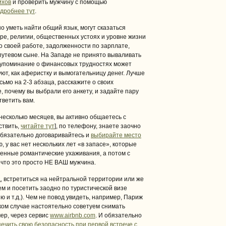
ихов
и проверить мужчину с помощью
дробнее тут
.
 уметь найти общий язык, могут сказаться
уре, религии, общественных устоях и уровне жизни
о своей работе, задолженности по зарплате,
путевом сыне. На Западе не принято вываливать
 упоминание о финансовых трудностях может
руют, как аферистку и вымогательницу денег. Лучше
ьмо на 2-3 абзаца, расскажите о своих
, почему вы выбрали его анкету, и задайте пару
тветить вам.
несколько месяцев, вы активно общаетесь с
ствить,
читайте тут
], по телефону, знаете заочно
обязательно договаривайтесь и
выбирайте место
ю, у вас нет нескольких лет «в запасе», которые
енные романтические ухаживания, а потом с
, что это просто НЕ ВАШ мужчина.
д, встретиться на нейтральной территории или же
м и посетить заодно по туристической визе
 и т.д.). Чем не повод увидеть, например, Париж
таком случае настоятельно советуем снимать
ер, через сервис
www.airbnb.com
. И обязательно
печить свою безопасность при первой встрече с