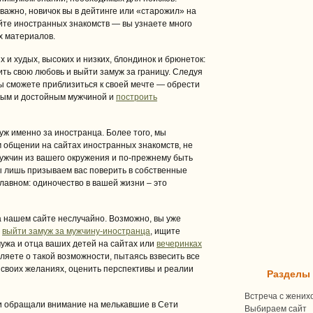
важно, новичок вы в дейтинге или «старожил» на
йте иностранных знакомств — вы узнаете много
х материалов.
 и худых, высоких и низких, блондинок и брюнеток:
ить свою любовь и выйти замуж за границу. Следуя
вы сможете приблизиться к своей мечте — обрести
ным и достойным мужчиной и
построить
уж именно за иностранца. Более того, мы
 общении на сайтах иностранных знакомств, не
мужчин из вашего окружения и по-прежнему быть
ы лишь призываем вас поверить в собственные
главном: одиночество в вашей жизни – это
 нашем сайте неслучайно. Возможно, вы уже
т
выйти замуж за мужчину-иностранца
, ищите
ужа и отца ваших детей на сайтах или
вечеринках
ляете о такой возможности, пытаясь взвесить все
своих желаниях, оценить перспективы и реалии
Разделы
Встреча с жених
 и обращали внимание на мелькавшие в Сети
Выбираем сайт