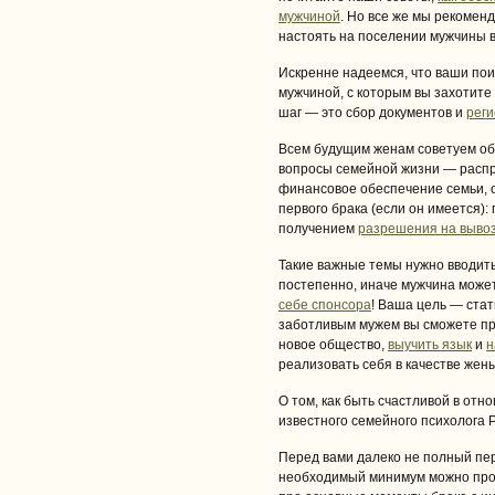
мужчиной
. Но все же мы рекомен
настоять на поселении мужчины в
Искренне надеемся, что ваши пои
мужчиной, с которым вы захотите
шаг — это сбор документов и
реги
Всем будущим женам советуем о
вопросы семейной жизни — распр
финансовое обеспечение семьи, 
первого брака (если он имеется):
получением
разрешения на вывоз
Такие важные темы нужно вводить
постепенно, иначе мужчина може
себе спонсора
! Ваша цель — стат
заботливым мужем вы сможете пр
новое общество,
выучить язык
и
н
реализовать себя в качестве жены
О том, как быть счастливой в отн
известного семейного психолога 
Перед вами далеко не полный пе
необходимый минимум можно проче