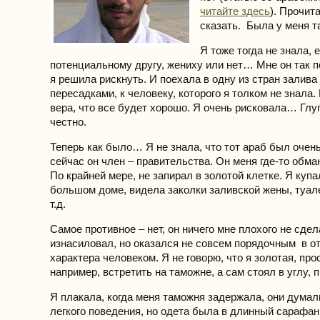
читайте здесь
). Прочита
сказать. Была у меня 
Я тоже тогда не знала, е
потенциальному другу, жениху или нет… Мне он так п
я решила рискнуть. И поехала в одну из стран залива 
пересадками, к человеку, которого я толком не знала.
вера, что все будет хорошо. Я очень рисковала… Глу
честно.
Теперь как было… Я не знала, что тот араб был очен
сейчас он член – правительства. Он меня где-то обману
По крайней мере, не запирал в золотой клетке. Я купа
большом доме, видела заколки заливской жены, туале
т.д.
Самое противное – нет, он ничего мне плохого не сдел
изнасиловал, но оказался не совсем порядочным в о
характера человеком. Я не говорю, что я золотая, пр
например, встретить на таможне, а сам стоял в углу, 
Я плакала, когда меня таможня задержала, они дума
легкого поведения, но одета была в длинный сарафан