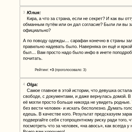
Юлия:
3
Кира, а что за страна, если не секрет? И как вы от
обманным путём или он дал согласие? Были ли вы з
официально?
А по поводу одежды… сарафан конечно в страны за
правильно надевать было. Наверняка он ещё и ярко
был… Вам просто надо было инфо в инете поподроб
почитать.
Рейтинг:
+3
(проголосовало: 3)
Olga:
4
Самое главное в этой истории, что девушка остала
свободе, с документами, и даже вернулась домой. В
её могли просто больше никогда не увидеть родные. 
без вести человек- и искать бесполезно. Думать гол
едешь. В качестве кого. Результат предсказуем зара
подвергайте себя стопроцентному риску ради того, 
посмотреть что за человек, «на авось», как всегда у 
Всего вам хорошего!