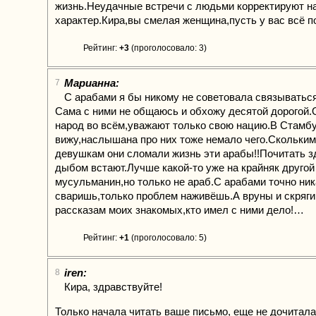
жизнь.Неудачные встречи с людьми корректируют н
характер.Кира,вы смелая женщина,пусть у вас всё п
Рейтинг:
+3
(проголосовало: 3)
Марианна:
7
С арабами я бы никому не советовала связываться
Сама с ними не общаюсь и обхожу десятой дорогой
народ во всём,уважают только свою нацию.В Стамбу
вижу,наслышана про них тоже немало чего.Скольки
девушкам они сломали жизнь эти арабы!!Почитать з
дыбом встают.Лучше какой-то уже на крайняк другой
мусульманин,но только не араб.С арабами точно ник
сваришь,только проблем наживёшь.А вруны и скряги
рассказам моих знакомых,кто имел с ними дело!…
Рейтинг:
+1
(проголосовало: 5)
iren:
8
Кира, здравствуйте!
Только начала читать ваше письмо, еще не дочитал