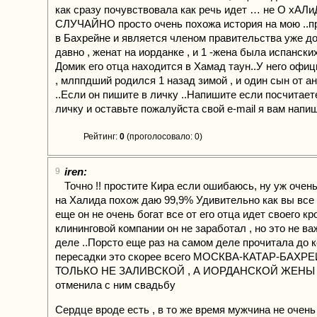
как сразу почувствовала как речь идет … не О хА
СЛУЧАЙНО просто очень похожа история на мою ..пр
в Бахрейне и является членом правительства уже д
давно , женат на иорданке , и 1 -жена была испанск
Домик его отца находится в Хамад таун..У него офиц
, млппдший родился 1 назад зимой , и один сын от а
..Если он пишите в личку ..Напишите если посчитае
личку и оставьте пожалуйста свой e-mail я вам напи
Рейтинг:
0
(проголосовало: 0)
iren:
9
Точно !! простите Кира если ошибаюсь, ну уж очен
на Халида похож даю 99,9% Удивительно как вы все 
еще он не очень богат все от его отца идет своего кр
клининговой компании он не заработал , но это не в
деле ..Порсто еще раз на самом деле прочитала до к
пересадки это скорее всего МОСКВА-КАТАР-БАХРЕ
ТОЛЬКО НЕ ЗАЛИВСКОЙ , А ИОРДАНСКОЙ ЖЕНЫ ,
отменила с ним свадьбу
Сердце вроде есть , в то же время мужчина не очен