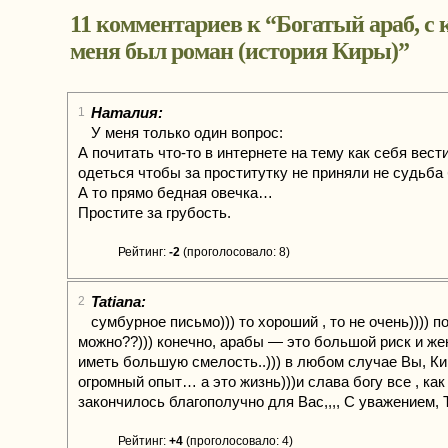
11 комментариев к “
Богатый араб, с
меня был роман (история Киры)
”
Наталия:
1
У меня только один вопрос:
А почитать что-то в интернете на тему как себя вести
одеться чтобы за проститутку не приняли не судьба
А то прямо бедная овечка…
Простите за грубость.
Рейтинг:
-2
(проголосовало: 8)
Tatiana:
2
сумбурное письмо))) то хороший , то не очень)))) 
можно??))) конечно, арабы — это большой риск и ж
иметь большую смелость..))) в любом случае Вы, Ки
огромный опыт… а это жизнь)))и слава богу все , как
закончилось благополучно для Вас,,,, С уважением, 
Рейтинг:
+4
(проголосовало: 4)