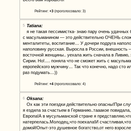
Рейтинг:
+3
(проголосовало: 3)
Tatiana:
5
я не такая пессимистка- знаю пару очень удачных 
с масульманином — это действительно ОЧЕНЬ слож
менталитеты, воспитание… У дочери подруга наполо
наполовину русская. Выросла в России, внешность
восточной женщины.. уехала жить сначала в Ливию, 
Сирии. Но!…. поняла что не сможет жить с масульма
европейского мужчину… Так что конечно, надо сто и
раз подумать…))
Рейтинг:
+4
(проголосовало: 4)
Oksana:
6
Ох как эти поездки действительно опасны!При слу
я ездила за счастьем в Германию..тааакое повидала,
Европа!А в мусульманской стране я представляю,чт
натерпелась.Молодец,что поехала!И счастливая,что
домой!Опыт-это душевное богатство,от него взросл