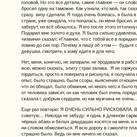
головой. Но это все детали, самое главное — он слов
бросил одну на таможне. Как узнали, кто мой, так ска
сразу визу сделали. Я тогда очень боялась, я была 
стране, уже ожидала, что попалась, он меня бросил, 
заберут, но всё обошлось. Я его после этого оттолкну
Подарил мне золото и духи. Я была сильно удивлена,
«извини» сказал: «Главное, что с тобой всё в порядке»
помню до сих пор. Почему я пишу об этом — будьте 
девушки, смотрите, к кому едите и для чего.
Нет, меня, конечно, не запирали, не продавали в рабс
всю, можно сказать, элиту стран залива. Я не горжу
гордиться, просто я поверила и рискнула, я получила
опыт, было страшно, были ссоры, выяснения отношени
что он обещал, было обманом, но много чего и было
от человека зависит, он как человек был очень поряд
сказала с добрым сердцем, но как мужчина не очень
Еще раз повторю: Я ОЧЕНЬ СИЛЬНО РИСКОВАЛА. В
советую… Никогда не забуду: я одна, в длинном сараф
чёрных абаях и белых дишдашах косятся на меня, и н
ни словом обмолвиться. Я всю дорогу в самолёте пла
страшно было. Ведь он мне ничего не сказал.