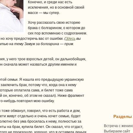
Конечно, и среди нас есть
исключения, но в основной своей
массе — мы супер.
Хочу рассказать свою историю
брака с болгарином, о котором до
сих пор вспоминаю с содроганием.
 но хочу предостеречь вас от ошибки.
(
Здесь
вы
тью на тему Замуж за болгарина — прим.
ния, у него трое взрослых детей, он дальнобойщик,
 он сначала может назваться другим именем и
этой семьи. Я нашла его предыдущую украинскую
 заключить брак, потому что, когда она к нему
которые оплатила сама, и билет тоже сама
й он, конечно, об этом не сказал). Ниже фрагмент
кто-нибудь повторил мою ошибку.
 тоже обманул, говорил, что есть работа и дом,
дети живут отдельно и очень хочет семью, будет
Разделы
олютно без ума бросилась к нему, полностью за
Встреча с жених
ты на брак, купила билет. Он сказал, что отдаст,
Выбираем сайт
этого не произошло, хорошо, что я оставила деньги