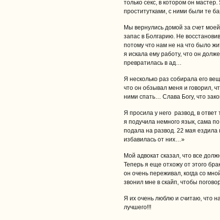
только секс, в котором он мастер.
проститутками, с ними были те ба
Мы вернулись домой за счет моей
запас в Болгарию. Не восстанови
потому что нам не на что было жи
я искала ему работу, что он дол
превратилась в ад…
Я несколько раз собирала его вещ
что он обзывал меня и говорил, чт
ними спать… Слава Богу, что закон
Я просила у него развод, в ответ
я подучила немного язык, сама п
подала на развод. 22 мая ездила н
избавилась от них…»
Мой адвокат сказал, что все дол
Теперь я еще отхожу от этого бра
он очень переживал, когда со мн
звонил мне в скайп, чтобы погово
Я их очень люблю и считаю, что 
лучшего!!!