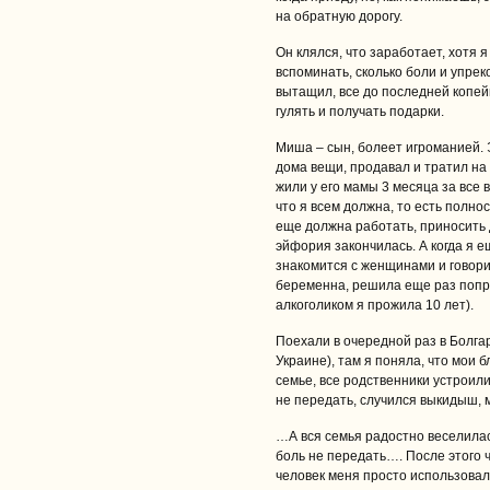
на обратную дорогу.
Он клялся, что заработает, хотя я
вспоминать, сколько боли и упреко
вытащил, все до последней копей
гулять и получать подарки.
Миша – сын, болеет игроманией. Э
дома вещи, продавал и тратил на
жили у его мамы 3 месяца за все 
что я всем должна, то есть полно
еще должна работать, приносить д
эйфория закончилась. А когда я е
знакомится с женщинами и говори
беременна, решила еще раз попр
алкоголиком я прожила 10 лет).
Поехали в очередной раз в Болгар
Украине), там я поняла, что мои 
семье, все родственники устроили
не передать, случился выкидыш, 
…А вся семья радостно веселилас
боль не передать…. После этого ч
человек меня просто использовал