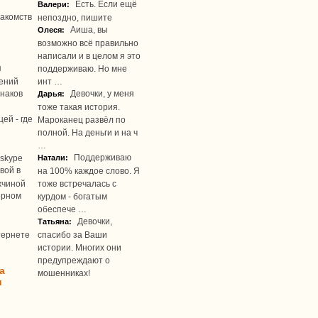
Есть. Если ещё
Валери:
акомств
непоздно, пишите
Аиша, вы
Олеся:
возможно всё правильно
написали и в целом я это
я
поддерживаю. Но мне
ений
инт …
наков
Девочки, у меня
Дарья:
тоже такая история.
ей - где
Мароканец развёл по
полной. На деньги и на ч
…
Поддерживаю
skype
Натали:
вой в
на 100% каждое слово. Я
жчиной
тоже встречалась с
ерном
курдом - богатым
обеспече …
Девочки,
Татьяна:
тернете
спасибо за Ваши
истории. Многих они
предупреждают о
а
мошенниках!
u