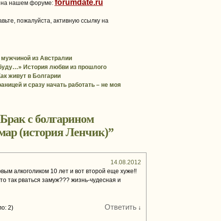
forumdate.ru
 на нашем форуме:
вьте, пожалуйста, активную ссылку на
 мужчиной из Австралии
абуду…» История любви из прошлого
Как живут в Болгарии
аницей и сразу начать работать – не моя
Брак с болгарином
мар (история Ленчик)
”
14.08.2012
ервым алкоголиком 10 лет и вот второй еще хуже!!
что так рваться замуж??? жизнь-чудесная и
Ответить
о: 2)
↓