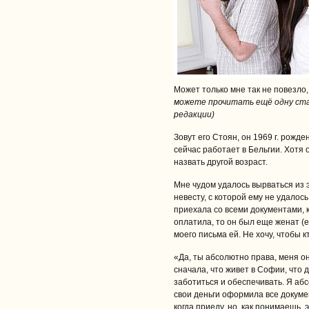
Может только мне так не повезло,
можете прочитать ещё одну ста
редакции)
Зовут его Стоян, он 1969 г. рожде
сейчас работает в Бельгии. Хотя
назвать другой возраст.
Мне чудом удалось вырваться из 
невесту, с которой ему не удалось
приехала со всеми документами, 
оплатила, то он был еще женат (е
моего письма ей. Не хочу, чтобы 
«Да, ты абсолютно права, меня он
сначала, что живет в Софии, что 
заботиться и обеспечивать. Я абс
свои деньги оформила все докумен
когда приеду, но, как понимаешь, 