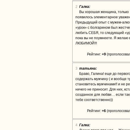
2
Галка:
Вы хорошая женщина, только В
появилось элементарное уважени
Предыдущий опыт с мужем-алког
«урок» с болгарином был жестче.
любить СЕБЯ, то следующий «уро
пока вы не поумнеете. Я желаю 
ЛЮБИМОЙ!!!
Рейтинг:
+9
(проголосовал
3
татьяна:
Браво, Галина! еще до первог
содержать мужчину ( и вообще т
становитесь мужчинами!! и не р
ничего не приносит. Для них, кс
созданное для любви… если так о
тебе соответственно))
Рейтинг:
+6
(проголосовал
4
Галка: