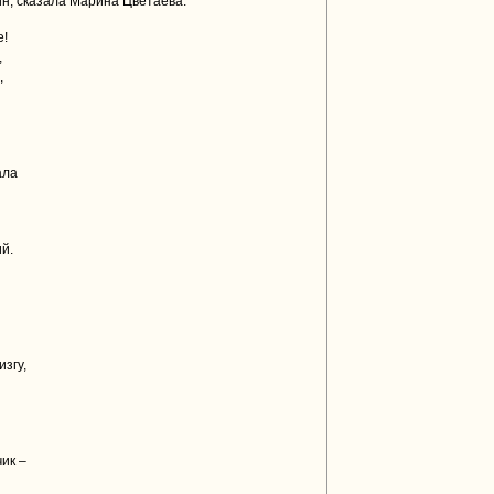
н, сказала Марина Цветаева:
е!
,
,
ала
й.
изгу,
чик –