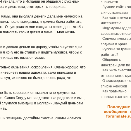
 Я узнала, что в Испании он общался с русскими
знакомств
ры и дискотеки, о которых ты говоришь.
Лучшие сайты зн
с иностранцами
 мамы, она выслала денег и дала мне немного на
Как найти мужа в
вшись после выкидыша, я должна была работать,
интернете?
ть. Он устраивал мне скандалы через день, чтобы
Ищу мужчину дл
жен помогать своим детям и маме… Моя жизнь
серьезных отнош
Совместимость з
зодиака в браке
и и давала деньги на дорогу, чтобы он уезжал, на
Русские за границ
о я хочу его выставить и водить мужиков, чтобы с
работать?
чилась его виза, он уехал.
Общение с
иностранцами по 
 только обзывания, оскорбления. Очень хорошо, что
Как быть счастли
о интернету нашла адвоката, сама приехала и
отношениях с му
а суд, их никого не было, я очень рада, что
О скаммерах и ч
списке женихов
Как правильно
жно быть хорошо, и он вышлет мне документы.
знакомиться в ин
ка. Слава Богу, у меня адекватные родители и сын,
ой случился выкидыш в Болгарии, каждый день сам
Последние
рить.
сообщения н
forumdate.r
наши женщины достойны счастья, любви и самого