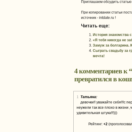
Приглашаем обсудить статью
При копировании статьи поста
источник - intdate.ru !
Читать еще:
История знакомства с
«Я тебя никогда не з
Замуж за болгарина. 
Сыграть свадьбу за гр
мечта!
4 комментариев к “
превратился в кош
1
Татьяна:
девочки!! уважайте себя!!!с п
неужели так все плохо в жизни ,
удивительная штука!!!)))
Рейтинг:
+2
(проголосовал