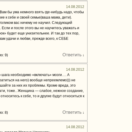
14.08.2012
ам бы ума немного взять где-нибудь надо, чтобы
е к себе и своей семье(ваша мама, дети).
оликом вас ничему не научил. Следующий
 Если и после этого вы не научитесь уважать и
к» будет еще унизительнее. И так до тех пор,
вам удачи и любви, прежде всего, к СЕБЕ
Ответить
о: 9)
↓
14.08.2012
о шага необходимо «включать» мозги…. А
ратиться на него) вообще непреемлемо))) не
ешайте за них их проблемы. Кроме вреда, это
тати, тоже.. Женщина — слабое, нежное создание,
тноситесь к себе, то и другие будут относиться к
Ответить
о: 8)
↓
14.08.2012