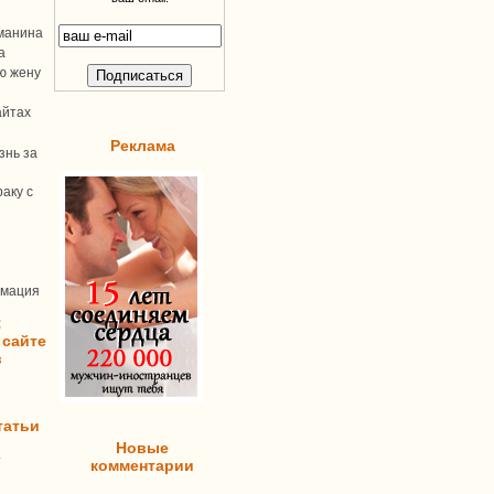
манина
а
ую жену
айтах
Реклама
знь за
аку с
рмация
:
 сайте
в
татьи
Новые
т
комментарии