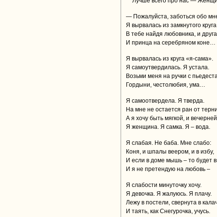
Лучше всего про нас — Женщи
— Пожалуйста, заботься обо мн
Я вырвалась из замкнутого круга
В тебе найдя любовника, и друга
И принца на серебряном коне…
Я вырвалась из круга «я-сама».
Я самоутвердилась. Я устала.
Возьми меня на ручки с пьедест
Гордыни, честолюбия, ума…
Я самоотвердела. Я тверда.
На мне не остается ран от терни
А я хочу быть мягкой, и вечерней
Я женщина. Я самка. Я – вода.
Я слабая. Не баба. Мне слабо:
Коня, и шпалы веером, и в избу,
И если в доме мышь – то будет в
И я не претендую на любовь –
Я слабости минуточку хочу.
Я девочка. Я жалуюсь. Я плачу.
Лежу в постели, свернута в кала
И таять, как Снегурочка, учусь.