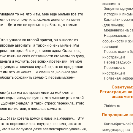
знакомств
Замуж за мусуль
 увидела то же, что и ты. Мне еще больно все это
Истории и письм
в я от него получила, сколько денег он из меня
Как найти русск
ки….Дети его не привыкли работать, а только
(для мужчин)
Мошенники на с
Национальные
то я узнала во второй приезд, он выносил из
особенности и жи
 игровые автоматы, а так они очень милые. Мы
границей
время, которые были для меня адом. Оказалось,
Первые шаги к бр
стью взять на себя обязанности его мамы по дому,
иностранцем
еньги и молчать, без всяких претензий. Тут моя
Перед свадьбой
ще увидела, сначала случайно, что он продолжает
Переписка c
т им, что не женат….Я опешила, но была уже
иностранцем
обовать сохранить семью (с первым мужем-
Полезная инфо
Советуем
Регистрация на
ию (а так мы все время жили за мой счет в
знакомст
близнецы никому не нужны, это лишние рты в этой
 Дурчеву скандал, я такой стресс пережила, этого
7brides.ru
меня вычистили, я лежала в комнате…
Популярные с
ь… Я так хотела домой к маме, на Украину… Эту
то-то переключилось внутри, я поняла, что этот
Как выбрать сай
, что я не получила даже элементарного уважения,
международных