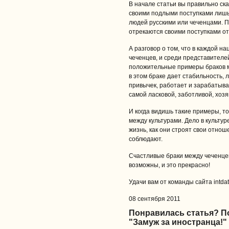
В начале статьи вы правильно ск
своими подлыми поступками лишь
людей русскими или чеченцами. П
отрекаются своими поступками от 
А разговор о том, что в каждой н
чеченцев, и среди представителе
положительные примеры браков м
в этом браке дает стабильность, 
привычек, работает и зарабатыва
самой ласковой, заботливой, хоз
И когда видишь такие примеры, т
между культурами. Дело в культу
жизнь, как они строят свои отнош
соблюдают.
Счастливые браки между чеченце
возможны, и это прекрасно!
Удачи вам от команды сайта intdat
08 сентября 2011
Понравилась статья? 
"Замуж за иностранца!"