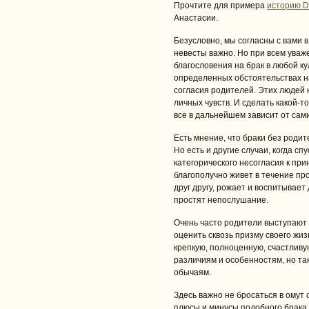
Прочтите для примера
историю D
Анастасии.
Безусловно, мы согласны с вами в
невесты важно. Но при всем уваж
благословения на брак в любой к
определенных обстоятельствах на
согласия родителей. Этих людей н
личных чувств. И сделать какой-т
все в дальнейшем зависит от сам
Есть мнение, что браки без роди
Но есть и другие случаи, когда с
категорического несогласия к пр
благополучно живет в течение пр
друг другу, рожает и воспитывае
простят непослушание.
Очень часто родители выступают 
оценить сквозь призму своего жи
крепкую, полноценную, счастливу
различиям и особенностям, но та
обычаям.
Здесь важно не бросаться в омут 
плюсы и минусы подобного брака