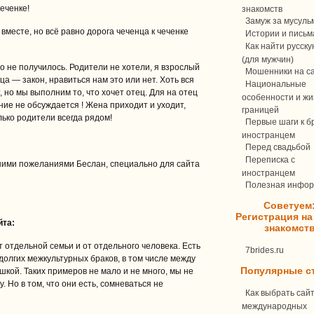
чеченке!
знакомств
Замуж за мусуль
 вместе, но всё равно дорога чеченца к чеченке
Истории и письм
Как найти русск
(для мужчин)
о не получилось. Родители не хотели, я взрослый
Мошенники на с
ца — закон, нравиться нам это или нет. Хоть вся
Национальные
, но мы выполним то, что хочет отец. Для на отец
особенности и жи
ние не обсуждается ! Жена приходит и уходит,
границей
лько родители всегда рядом!
Первые шаги к бр
иностранцем
Перед свадьбой
Переписка c
ими пожеланиями Беслан, специально для сайта
иностранцем
Полезная инфо
Советуем
Регистрация на
йта:
знакомст
 отдельной семьи и от отдельного человека. Есть
7brides.ru
олгих межкультурных браков, в том числе между
Популярные с
шкой. Таких примеров не мало и не много, мы не
. Но в том, что они есть, сомневаться не
Как выбрать сай
международных