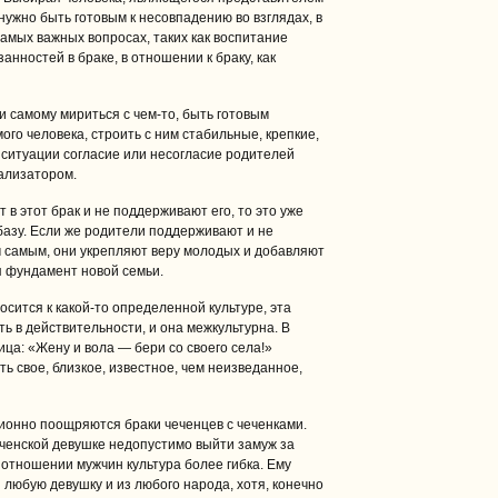
 нужно быть готовым к несовпадению во взглядах, в
самых важных вопросах, таких как воспитание
анностей в браке, в отношении к браку, как
и самому мириться с чем-то, быть готовым
ого человека, строить с ним стабильные, крепкие,
ситуации согласие или несогласие родителей
ализатором.
 в этот брак и не поддерживают его, то это уже
азу. Если же родители поддерживают и не
м самым, они укрепляют веру молодых и добавляют
я фундамент новой семьи.
осится к какой-то определенной культуре, эта
ь в действительности, и она межкультурна. В
ица: «Жену и вола — бери со своего села!»
ть свое, близкое, известное, чем неизведанное,
иционно поощряются браки чеченцев с чеченками.
ченской девушке недопустимо выйти замуж за
 отношении мужчин культура более гибка. Ему
 любую девушку и из любого народа, хотя, конечно