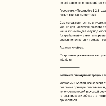
но всё равно чеченец вернётся к 
Говорю им: «Проживёте 1,2,3 года
лежит. Нас так вырастили».
Сам хотел жениться на ингушке, н
уже, но для нас чеченцев слова от
наша жизнь пойдёт коту под хвост
(старейшины) — закон, и их реше
друзья появляются и предают, то
Ассалам Алейкум.
С огромным уважением и наилучш
intdate.ru
———————
Комментарий администрации са
Уважаемый Беслан, все зависит от
реальные примеры счастливых и д
чеченским юношей и русской деву
готовы привести сейчас статистику
приходиться.