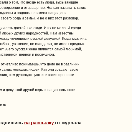
азали о том, что везде есть люди, вызывающие
 омерзение и отвращение. Нельзя называть таких
одлецы и подонки не имеют нации, они
своего рода и семьи. И не о них этот разговор.
ации есть достойные люди. И их не мало. И среди
й любых других народностей. Нам известны
ежду чеченцем и русской девушкой. Когда мужчина
любовь, уважение, не скандалит, не имеет вредных
ет. А его русская жена является самой любимой,
яйственной, верной и послушной.
о отчетливо понимаешь, что дело не в различии
ре самих молодых людей. Как они создают свою
ения, чем руководствуются и какие ценности
м и девушкой другой веры и национальности
e.ru.
Подпишись
на рассылку
от журнала