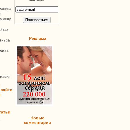
манина
а
ую жену
айтах
Реклама
знь за
аку с
рмация
:
 сайте
в
татьи
Новые
т
комментарии