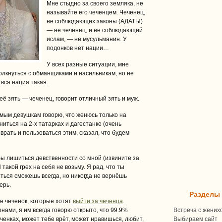
Мне стыдно за своего земляка, не
называйте его чеченцем. Чеченец,
не соблюдающих законы (АДАТЫ)
— не чеченец, и не соблюдающий
ислам, — не мусульманин. У
подонков нет нации…
У всех разные ситуации, мне
толкнуться с обманщиками и насильникам, но не
 вся нация такая.
неё зять — чеченец, говорит отличный зять и муж.
омым девушкам говорю, что женюсь только на
ниться на 2-х татарках и дагестанке (очень
врать и пользоваться этим, сказал, что будем
бы лишиться девственности со мной (извините за
 такой грех на себя не возьму. Я рад, что ты
ться сможешь всегда, но никогда не вернёшь
ерь.
Разделы
е чеченок, которые хотят
выйти за чеченца
.
онами, я им всегда говорю открыто, что 99.9%
Встреча с жених
ченках, может тебе врёт, может нравишься, любит,
Выбираем сайт