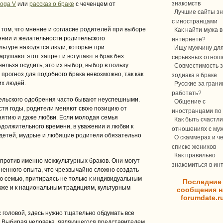
знакомств
oga V
или
рассказ о браке
с чеченцем от
Лучшие сайты зн
с иностранцами
 том, что мнение и согласие родителей при выборе
Как найти мужа в
ении и желательности родительского
интернете?
ультуре находятся люди, которые при
Ищу мужчину дл
рушают этот запрет и вступают в брак без
серьезных отнош
ельзя осудить, это их выбор, выбор в пользу
Совместимость з
о прогноз для подобного брака невозможно, так как
зодиака в браке
их людей.
Русские за границ
работать?
тельского одобрения часто бывают неуспешными.
Общение с
пустя годы, родители меняют свою позицию от
иностранцами по 
инятию и даже любви. Если молодая семья
Как быть счастли
одолжительного времени, в уважении и любви к
отношениях с му
т детей, мудрые и любящие родители обязательно
О скаммерах и ч
списке женихов
Как правильно
против именно межкультурных браков. Они могут
знакомиться в ин
зненного опыта, что чрезвычайно сложно создать
ю семью, притираясь не только к индивидуальным
Последние
кже и к национальным традициям, культурным
сообщения н
forumdate.r
с головой, здесь нужно тщательно обдумать все
. Выбирая человека, являющегося представителем