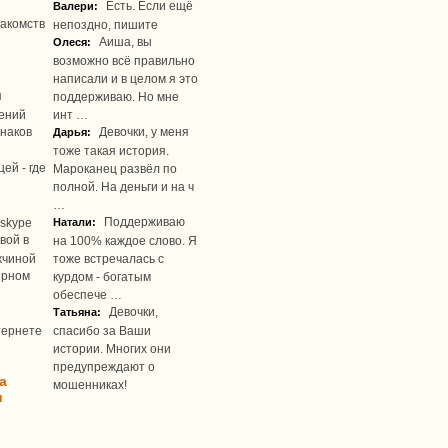
Есть. Если ещё
Валери:
акомств
непоздно, пишите
Аиша, вы
Олеся:
возможно всё правильно
написали и в целом я это
я
поддерживаю. Но мне
ений
инт …
наков
Девочки, у меня
Дарья:
тоже такая история.
ей - где
Мароканец развёл по
полной. На деньги и на ч
…
Поддерживаю
skype
Натали:
вой в
на 100% каждое слово. Я
жчиной
тоже встречалась с
ерном
курдом - богатым
обеспече …
Девочки,
Татьяна:
тернете
спасибо за Ваши
истории. Многих они
предупреждают о
а
мошенниках!
u