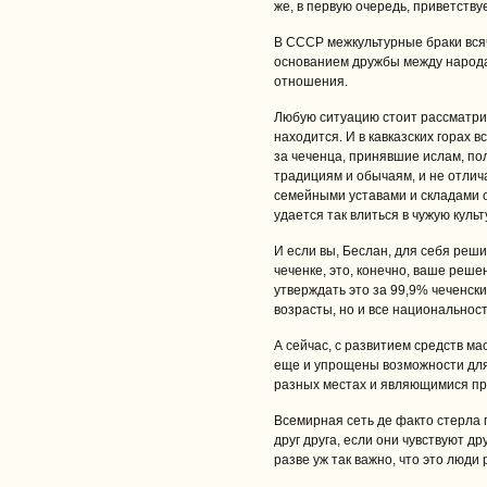
же, в первую очередь, приветству
В СССР межкультурные браки всяч
основанием дружбы между народа
отношения.
Любую ситуацию стоит рассматрива
находится. И в кавказских горах
за чеченца, принявшие ислам, по
традициям и обычаям, и не отлич
семейными уставами и складами от
удается так влиться в чужую культ
И если вы, Беслан, для себя реш
чеченке, это, конечно, ваше реше
утверждать это за 99,9% чеченски
возрасты, но и все национальност
А сейчас, с развитием средств м
еще и упрощены возможности для
разных местах и являющимися пре
Всемирная сеть де факто стерла 
друг друга, если они чувствуют др
разве уж так важно, что это люди