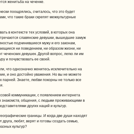
ется женитьба на чеченке.
ески поощрялись, считалось, что это будет
ми, что такие браки скрепят межкультурные
ть в контексте тех условий, в которых она
 встречаются славянские девушки, вышедшие замуж
лностью подчинившиеся мужу и его законам,
ающиеся ни поведением, ни образом жизни, ни
 чеченских девушек. Другой вопрос, легко ли им
уру и почувствовать ее своей.
или, что однозначно женитесь исключительно на
ние, и оно достойно уважения. Но вы не можете
х парней. Знаете, любви покорны не только все
и.
ассовой коммуникации, с появлением интернета
 знакомств, общения, с людьми проживающими в
дставителями других наций и культур.
географические границы. И когда две души находят
уг друга, любят, верят и готовы создать семью,
 разных культур?