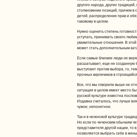
другого народа, других традиций,
столкновении позиций, причем в 
детей, распределение прав и обяз
таковому в целом.
Нужно оценить степень готовност
уступать, принимать своего любим
уважительные отношения. В этой 
может стать дополнительным кат
Если самые близкие люди не верят
расшатывает, еще не созданную б
выступают против выбора, то, те
прочных кирпичиков в строящийс
Все, что мы говорили выше не отн
ситуация в целом имеет место быт
русской культуре известна послов
Издавна считалось, что лучше взя
чужое, непонятное.
Так и в чеченской культуре трад
Но если по чеченским обычаям че
представителя другой нации, то в
позволяется выбрать себе в жены