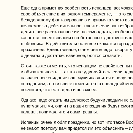
Еще одна приметная особенность испанцев, возможн
свое объяснение в их южном темпераменте, — это ск
безудержному фантазированию и привычка часто вы
желаемое за действительное: так что если ваш избра
делите все рассказанное им на семнадцать, особенно
касается повествования о собственных достоинствах
любовника. В действительности все окажется гораздо
прозаичнее. Единственное, о чем они всегда говорят у
о деньгах и достатке: наверное, боятся сглазить.
Стоит также отметить, что испанцам не свойственны 
и обязательность – так что не удивляйтесь, если вдру
назначенное свидание ваш мужчина явится с получа
опозданием, а то и вовсе отменит его в последний мом
посчитает, что есть дела и поважнее.
Однако надо отдать им должное: будучи людьми не 
пунктуальными, они и на ваши опоздания будут смотр
пальцы, понимая, что и сами грешны.
Испанцы очень любят праздники, но вот что такое Во
не знают, поэтому вам придется им это объяснить – и