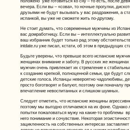
положено уже готовиться ко сну – то есть, после дев
вечера. Если вы – «сова», то ночные прогулки, дискот
друзьями не будут вызывать у вас раздражения, а ст
испанкой, вы уже не сможете жить по-другому.
Не стоит думать, что современные мужчины из Испани
вас домработницу. Если вы – интеллектуально развит
ваш избранник будет только рад этому обстоятельств
intdate.ru уже писал, кстати, об этом в предыдущих ст
Будьте уверены, что превыше всего испанские мужчи
женщинах внимание и заботу. В русских же женщинах
мужчин очень привлекает их стремление к стабильн
к созданию крепкой, полноценной семьи, где будут с
детские голоса. Испанцы невероятно чадолюбивы, де
просто боготворят и балуют, поэтому они поначалу п
впечатление невоспитанных и слишком шумных.
Следует отметить, что испанские женщины агрессивн
поэтому мы выгодно отличаемся на их фоне. Однако
попытки пожаловаться мужу на какие-то проблемы вр
него понимание и сочувствие. Некоторая эгоистичност
зацикленность на собственных интересах заставляет
довольно равнодушно относиться к чужим жалобам и 