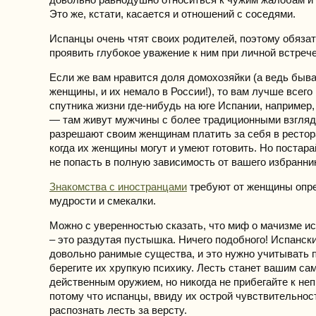
Это же, кстати, касается и отношений с соседями.
Испанцы очень чтят своих родителей, поэтому обяза
проявить глубокое уважение к ним при личной встрече
Если же вам нравится доля домохозяйки (а ведь быва
женщины, и их немало в России!), то вам лучше всего
спутника жизни где-нибудь на юге Испании, например,
— там живут мужчины с более традиционными взгляд
разрешают своим женщинам платить за себя в рестор
когда их женщины могут и умеют готовить. Но постара
не попасть в полную зависимость от вашего избранни
Знакомства с иностранцами
требуют от женщины опр
мудрости и смекалки.
Можно с уверенностью сказать, что миф о мачизме и
– это раздутая пустышка. Ничего подобного! Испанск
довольно ранимые существа, и это нужно учитывать 
берегите их хрупкую психику. Лесть станет вашим с
действенным оружием, но никогда не прибегайте к не
потому что испанцы, ввиду их острой чувствительнос
распознать лесть за версту.