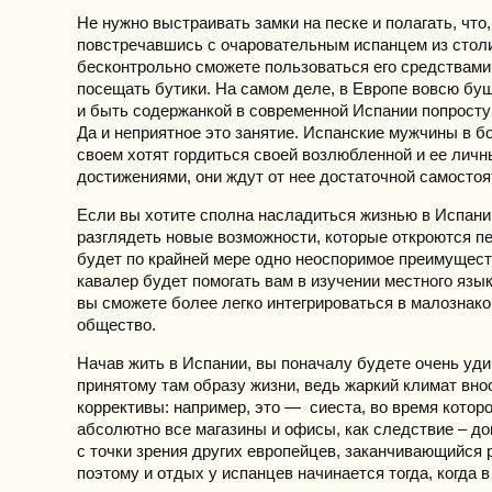
Не нужно выстраивать замки на песке и полагать, что,
повстречавшись с очаровательным испанцем из стол
бесконтрольно сможете пользоваться его средствами
посещать бутики. На самом деле, в Европе вовсю бу
и быть содержанкой в современной Испании попросту
Да и неприятное это занятие. Испанские мужчины в 
своем хотят гордиться своей возлюбленной и ее лич
достижениями, они ждут от нее достаточной самостоя
Если вы хотите сполна насладиться жизнью в Испани
разглядеть новые возможности, которые откроются пе
будет по крайней мере одно неоспоримое преимущест
кавалер будет помогать вам в изучении местного язык
вы сможете более легко интегрироваться в малознак
общество.
Начав жить в Испании, вы поначалу будете очень уд
принятому там образу жизни, ведь жаркий климат внос
коррективы: например, это — сиеста, во время котор
абсолютно все магазины и офисы, как следствие – до
с точки зрения других европейцев, заканчивающийся 
поэтому и отдых у испанцев начинается тогда, когда в