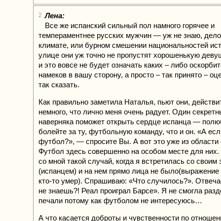
Лена:
2
Все же испанский сильный пол намного горячее и
темпераментнее русских мужчин — уж не знаю, дело
климате, или бурном смешении национальностей и
улице они уж точно не пропустят хорошенькую деву
и это вовсе не будет означать каких – либо оскорби
намеков в вашу сторону, а просто – так принято – оц
так сказать.
Как правильно заметила Наталья, пьют они, действи
немного, что лично меня очень радует. Один секрет
наверняка поможет открыть сердце испанца — полю
болейте за ту, футбольную команду, что и он. «А ес
футбол?», — спросите Вы. А вот это уже из области
Футбол здесь совершенно на особом месте для них.
со мной такой случай, когда я встретилась со своим
(испанцем) и на нем прямо лица не было(выражение 
кто-то умер). Спрашиваю: «Что случилось?». Отвеча
не знаешь?! Реал проиграл Барсе». Я не смогла разд
печали потому как футболом не интересуюсь…
А что касается доброты и чувственности по отношен