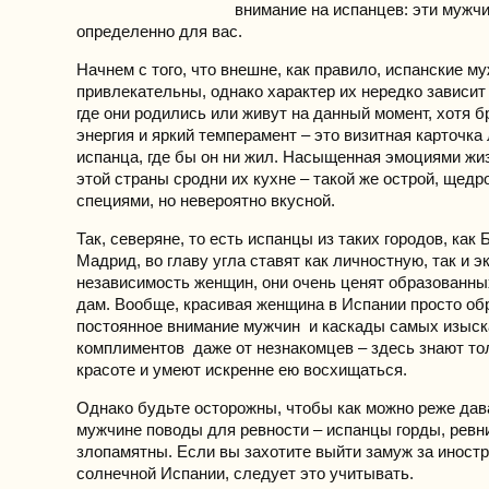
внимание на испанцев: эти мужч
определенно для вас.
Начнем с того, что внешне, как правило, испанские 
привлекательны, однако характер их нередко зависит
где они родились или живут на данный момент, хотя 
энергия и яркий темперамент – это визитная карточка
испанца, где бы он ни жил. Насыщенная эмоциями жи
этой страны сродни их кухне – такой же острой, щед
специями, но невероятно вкусной.
Так, северяне, то есть испанцы из таких городов, как
Мадрид, во главу угла ставят как личностную, так и 
независимость женщин, они очень ценят образованны
дам. Вообще, красивая женщина в Испании просто об
постоянное внимание мужчин и каскады самых изыс
комплиментов даже от незнакомцев – здесь знают то
красоте и умеют искренне ею восхищаться.
Однако будьте осторожны, чтобы как можно реже дав
мужчине поводы для ревности – испанцы горды, ревн
злопамятны. Если вы захотите выйти замуж за иностр
солнечной Испании, следует это учитывать.