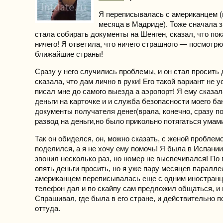
Я переписывалась с американцем (
месяца в Мадриде). Тоже сначала зв
стала собирать документы на Шенген, сказал, что по
ничего! Я ответила, что ничего страшного — посмотр
ближайшие страны!
Сразу у него случились проблемы, и он стал просить 
сказала, что дам лично в руки! Его такой вариант не 
писал мне до самого выезда а аэропорт! Я ему сказал
деньги на карточке и и служба безопасности моего ба
документы получателя денег(врала, конечно, сразу п
развод на деньги,но было прикольно потягаться умами
Так он обиделся, он, можно сказать, с женой проблем
поделился, а я не хочу ему помочь! Я была в Испании
звонил несколько раз, но номер не высвечивался! По
опять деньги просить, но я уже пару месяцев паралл
американцем переписывалась еще с одним иностранц
телефон дал и по скайпу сам предложил общаться, и в
Спрашивал, где была в его стране, и действительно п
оттуда.