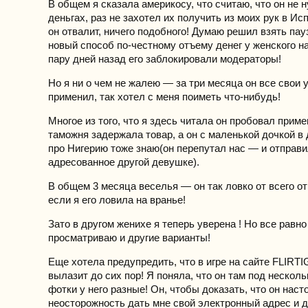
В общем я сказала америкосу, что считаю, что он не 
деньгах, раз не захотел их получить из моих рук в Ис
он отвалит, ничего подобного! Думаю решил взять пау
новый способ по-честному отъему денег у женского н
пару дней назад его заблокировали модераторы!
Но я ни о чем не жалею — за три месяца он все свои 
применил, так хотел с меня поиметь что-нибудь!
Многое из того, что я здесь читала он пробовал приме
таможня задержала товар, а он с маленькой дочкой в 
про Нигерию тоже знаю(он перепутал нас — и отправи
адресованное другой девушке).
В общем 3 месяца веселья — он так ловко от всего о
если я его ловила на вранье!
Зато в другом женихе я теперь уверена ! Но все равн
просматриваю и другие варианты!
Еще хотела предупредить, что в игре на сайте FLIRTI
вылазит до сих пор! Я поняла, что он там под нескол
фотки у него разные! Он, чтобы доказать, что он нас
неосторожность дать мне свой электронный адрес и 