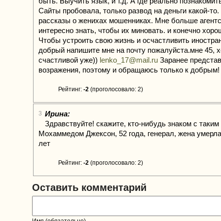
быть. Выучить язык, и т.д. А где реально познакомит
Сайты пробовала, только развод на деньги какой-то.
рассказы о женихах мошенниках. Мне больше агент
интересно знать, чтобы их миновать. и конечно хоро
Чтобы устроить свою жизнь и осчастливить иностра
добрый напишите мне на почту пожалуйста.мне 45, 
счастливой уже))
lenko_17@mail.ru
Заранее представ
возражения, поэтому и обращаюсь только к добрым!
Рейтинг:
-2
(проголосовало: 2)
Ирина:
3
Здравствуйте! скажите, кто-нибудь знаком с таким
Мохаммедом Джексон, 52 года, генерал, жена умерла
лет
Рейтинг:
-2
(проголосовало: 2)
Оставить комментарий
Имя (обязательно)