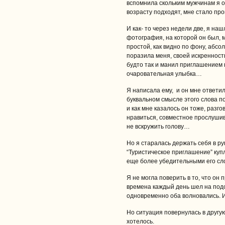
вспомнила скольким мужчинам я о
возрасту подходят, мне стало п
И как- то через недели две, я н
фотография, на которой он был, 
простой, как видно по фону, абс
поразила меня, своей искренность
будто так и манил приглашением н
очаровательная улыбка…
Я написала ему, и он мне ответил
буквальном смысле этого слова по
и как мне казалось он тоже, разг
нравиться, совместное прослушив
не вскружить голову…
Но я старалась держать себя в ру
“Туристическое приглашение” купл
еще более убедительными его сл
Я не могла поверить в то, что он 
времена каждый день шел на подс
одновременно оба волновались. И
Но ситуация повернулась в другую 
хотелось.