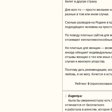
билет в другую страну.
Для кого-то — просто желание н
разные в том или ином случае.
Сколько разводов на Родине в 
подходящего человека на прост
По поводу платных сайтов для ж
отсеивают неплатежеспособных
Но платные для женщин — возмо
иногда обещают индивидуальный
отзывы женщин о тех или иных с
случая и женского упорства.
Поэтому дать рекомендацию, иск
любовь, я не могу. Хочется и ест
Рейтинг:
0
(проголосовало
2
Eugeniya:
была бы уверенность(ну хоть 
отличается от бесплатного
я работала в агенстве, которое