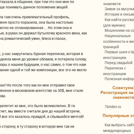
тказала в общение, при том что они мне по
знакомств
роще понимать данное положение вещей.
Замуж за мусуль
Истории и письм
ашла там очень привлекательный профиль,
Как найти русск
меня просто поразила, она была настолько
(для мужчин)
олютно не спланированная… Но этим она и
Мошенники на с
ю, в руках он держал бутылочку красного вина, как
Национальные
а романтический ужин, блеск в глазах,
особенности и жи
границей
Первые шаги к бр
, у нас закрутилась бурная переписка, которая в
иностранцем
дняла меня до уровня облаков, я потеряла голову,
Перед свадьбой
оворы о нашем будущем, о нас самих, о том что нам
Переписка c
ание одной и той же композиции, все это не могло
иностранцем
Полезная инфо
ках! Но после того как он мне отправил свое
Советуем
енное в московском агентстве за 30$, мне стали
Регистрация на
ова.
знакомст
прилетит ко мне, это было великолепно. В те
7brides.ru
чет, мы вместе считали дни до нашей встречи,
Популярные с
 все это казалось правдой, и сбывшейся мечтой!
Как выбрать сай
сторону, в ту сторону в которую мне так не
международных