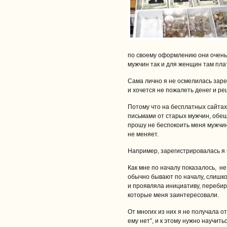
по своему оформлению они очень 
мужчин так и для женщин там плат
Сама лично я не осмелилась заре
и хочется не пожалеть денег и ре
Потому что на бесплатных сайтах
письмами от старых мужчин, обещ
прошу не беспокоить меня мужчин
не меняет.
Например, зарегистрировалась я
Как мне по началу показалось, не
обычно бывают по началу, слишко
и проявляла инициативу, перебир
которые меня заинтересовали.
От многих из них я не получала от
ему нет”, и к этому нужно научить