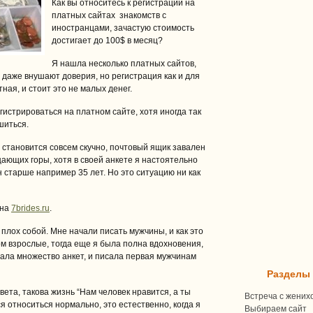
Как вы относитесь к регистрации на
платных сайтах знакомств с
иностранцами, зачастую стоимость
достигает до 100$ в месяц?
Я нашла несколько платных сайтов,
даже внушают доверия, но регистрация как и для
ная, и стоит это не малых денег.
гистрироваться на платном сайте, хотя иногда так
шиться.
 становится совсем скучно, почтовый ящик завален
ающих горы, хотя в своей анкете я настоятельно
 старше например 35 лет. Но это ситуацию ни как
 на
7brides.ru
.
 плох собой. Мне начали писать мужчины, и как это
м взрослые, тогда еще я была полна вдохновения,
ала множество анкет, и писала первая мужчинам
Разделы
вета, такова жизнь “Нам человек нравится, а ты
Встреча с жених
ся относиться нормально, это естественно, когда я
Выбираем сайт