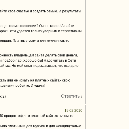
айти свое счастье и создать семью. И результаты
процентном отношении? Очень много! А найти
орах Сети удается только упорным и терпеливым.
енщин. Платные услуги для мужчин как-то
.
жность владельцам сайта делать свои деньги,
 подбор пар. Хорошо бы! Надо читать в Сети
айтах. Но мой опыт подсказывает, что все дело
ать или не искать на платных сайтах свою
ь деньги-пробуйте. И удачи!
Ответить
: 2)
↓
19.02.2010
50 процентов), что платный сайт хоть чем-то
 было платным и для мужчин и для женщин(только