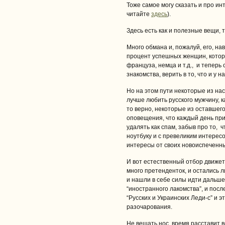
Тоже самое могу сказать и про и
читайте
здесь
).
Здесь есть как и полезные вещи, т
Много обмана и, пожалуй, его, н
процент успешных женщин, котор
француза, немца и т.д., и теперь
знакомства, верить в то, что и у н
Но на этом пути некоторые из на
лучше любить русского мужчину, к
то верно, некоторые из оставшего
оповещения, что каждый день при
удалять как спам, забыв про то, 
ноутбуку и с превеликим интерес
интересы от своих новоиспеченн
И вот естественный отбор движет
много претенденток, и остались 
и нашли в себе силы идти дальше
“иностранного лакомства”, и после
“Русских и Украинских Леди-с” и 
разочарования.
Не вешать нос, время расставит в