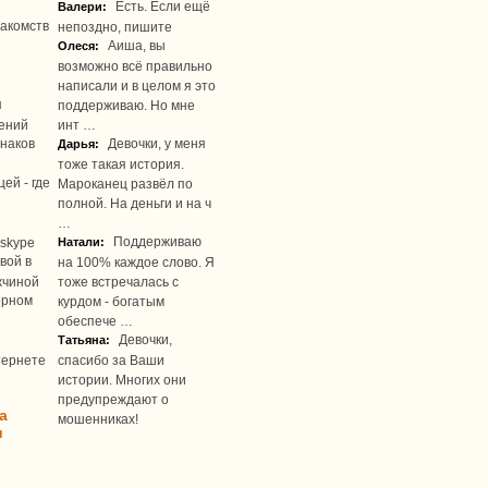
Есть. Если ещё
Валери:
акомств
непоздно, пишите
Аиша, вы
Олеся:
возможно всё правильно
написали и в целом я это
я
поддерживаю. Но мне
ений
инт …
наков
Девочки, у меня
Дарья:
тоже такая история.
ей - где
Мароканец развёл по
полной. На деньги и на ч
…
Поддерживаю
skype
Натали:
вой в
на 100% каждое слово. Я
жчиной
тоже встречалась с
ерном
курдом - богатым
обеспече …
Девочки,
Татьяна:
тернете
спасибо за Ваши
истории. Многих они
предупреждают о
а
мошенниках!
u