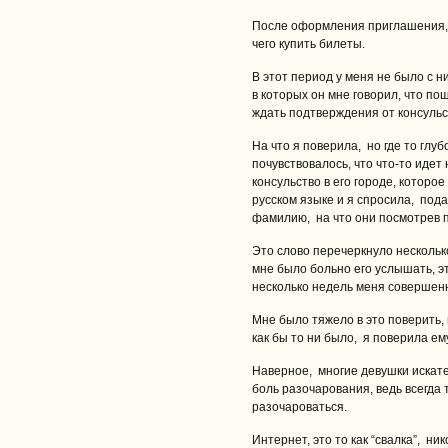
После оформления приглашения, 
чего купить билеты.
В этот период у меня не было с н
в которых он мне говорил, что по
ждать подтверждения от консульс
На что я поверила, но где то глуб
почувствовалось, что что-то идет 
консульство в его городе, которое
русском языке и я спросила, пода
фамилию, на что они посмотрев по
Это слово перечеркнуло нескольк
мне было больно его услышать, э
несколько недель меня совершенн
Мне было тяжело в это поверить,
как бы то ни было, я поверила ему
Наверное, многие девушки искат
боль разочарования, ведь всегда 
разочароваться.
Интернет, это то как “свалка”, ник