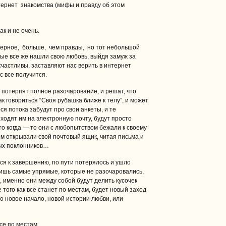
нтернет знакомства (мифы и правду об этом
ак и не очень.
аверное, больше, чем правды, но тот небольшой
ые все же нашли свою любовь, выйдя замуж за
 счастливы, заставляют нас верить в интернет
ас все получится.
с потерпят полное разочарование, и решат, что
ак говориться “Своя рубашка ближе к телу”, и может
ся потока забудут про свои анкеты, и те
ходят им на электронную почту, будут просто
что когда — то они с любопытством бежали к своему
ом открывали свой почтовый ящик, читая письма и
ых поклонников…
ся к завершению, по пути потерялось и ушло
лишь самые упрямые, которые не разочаровались,
, именно они между собой будут делить кусочек
 того как все станет по местам, будет новый заход
это новое начало, новой истории любви, или
се по местам.