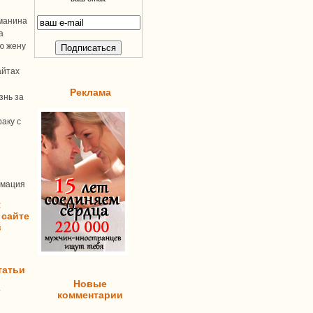
манина
а
ую жену
айтах
Реклама
знь за
аку с
рмация
:
 сайте
в
татьи
Новые
т
комментарии