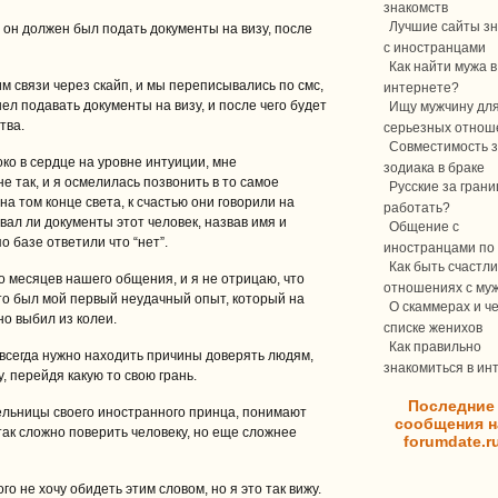
знакомств
Лучшие сайты зн
он должен был подать документы на визу, после
с иностранцами
Как найти мужа в
им связи через скайп, и мы переписывались по смс,
интернете?
шел подавать документы на визу, и после чего будет
Ищу мужчину дл
тва.
серьезных отнош
Совместимость з
око в сердце на уровне интуиции, мне
зодиака в браке
не так, и я осмелилась позвонить в то самое
Русские за границ
 на том конце света, к счастью они говорили на
работать?
вал ли документы этот человек, назвав имя и
Общение с
 базе ответили что “нет”.
иностранцами по 
Как быть счастли
о месяцев нашего общения, и я не отрицаю, что
отношениях с му
то был мой первый неудачный опыт, который на
О скаммерах и ч
о выбил из колеи.
списке женихов
Как правильно
 всегда нужно находить причины доверять людям,
знакомиться в ин
, перейдя какую то свою грань.
Последние
ельницы своего иностранного принца, понимают
сообщения н
так сложно поверить человеку, но еще сложнее
forumdate.r
ого не хочу обидеть этим словом, но я это так вижу.