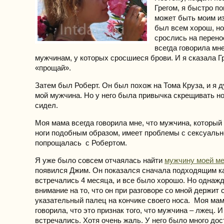
Грегом, я быстро по
может быть моим и
был всем хорош, но
срослись на перено
всегда говорила мн
мужчинам, у которых сросшиеся брови. И я сказала Г
«прощай».
Затем был Роберт. Он был похож на Тома Круза, и я д
мой мужчина. Но у него была привычка скрещивать ног
сидел.
Моя мама всегда говорила мне, что мужчина, который
ноги подобным образом, имеет проблемы с сексуальн
попрощалась с Робертом.
Я уже было совсем отчаялась найти
мужчину моей м
появился Джим. Он показался сначала подходящим 
встречались 4 месяца, и все было хорошо. Но однаж
внимание на то, что он при разговоре со мной держит 
указательный палец на кончике своего носа. Моя мам
говорила, что это признак того, что мужчина – лжец. 
встречались. Хотя очень жаль. У него было много дос