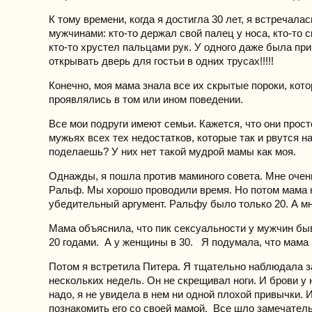
К тому времени, когда я достигла 30 лет, я встречала
мужчинами: кто-то держал свой палец у носа, кто-то 
кто-то хрустел пальцами рук. У одного даже была пр
открывать дверь для гостьи в одних трусах!!!!!
Конечно, моя мама знала все их скрытые пороки, кот
проявлялись в том или ином поведении.
Все мои подруги имеют семьи. Кажется, что они прост
мужьях всех тех недостатков, которые так и рвутся н
поделаешь? У них нет такой мудрой мамы как моя.
Однажды, я пошла против маминого совета. Мне очен
Ральф. Мы хорошо проводили время. Но потом мама
убедительный аргумент. Ральфу было только 20. А м
Мама объяснила, что пик сексуальности у мужчин бы
20 годами. А у женщины в 30. Я подумала, что мам
Потом я встретила Питера. Я тщательно наблюдала з
нескольких недель. Он не скрещивал ноги. И брови у 
надо, я не увидела в нем ни одной плохой привычки.
познакомить его со своей мамой. Все шло замечател