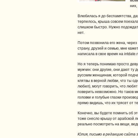
моме
них,
Влюбилась я до беспамятства, даж
терпелось, крыша совсем поехала
слишком быстро. Нужно подождать,
нет.
Потом позвонила его жена, через
страну, друзей и семью, мне каже
написала в свое время на intdate.
Но я теперь понимаю просто дев
мужчин: они другие, они дают ту 
русским женщинам, которой подч
клятвы в верной любви, что ты од
любил), могут говорить, что любят
поверить невозможно. Но таков м
головки и голубые глазки произво
прямо видишь, что их трясет от т
Конечно, вы будете помнить об эт
тоже снесло крышу от арабской 
реально посмотреть на вещи, вед
Юлия, письмо в редакцию сайта зн