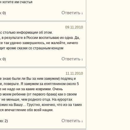
и хотите им счастья
Ответить
: 0)
↓
09.11.2010
ас столько информации об этом.
, в результате в России воспитываю их одна. Да,
все так удачно завершилось, не жалейте, ничего
одит кроме сказки со страшным концом
Ответить
: 0)
↓
11.11.2010
е знаю были ли Вы за ним замужем) подлец и
ие, поверьте. Я замужем за египтянином около 5
не не надо ни за какие коврижки. Очень
 моем ребенке (от первого брака) как о своем
т не меньше, чем родного отца. На курортах
ожих на Вашу… Грустно, конечно, что из-за таких
ся впечатление обо всей нации.
Ответить
о: 2)
↓