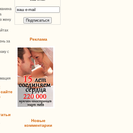
манина
а
ую жену
айтах
Реклама
знь за
аку с
рмация
:
 сайте
в
татьи
Новые
т
комментарии