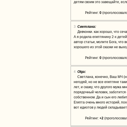
детям своим это завещайте, есл
Рейтинг:
0
(проголосовало
3
Светлана:
Девчонки. как хорошо, что сеч
А я родила египтянину 2-х детей
автор статьи, молите Бога, что 
хорошего из этой сказки не вых
Рейтинг:
0
(проголосовало
4
Olga:
Светлана, конечно, Ваш МЧ (н
негодяй, но не все египтяне так
лет, и скажу, что другого мужа м
порядочный человек, заботится о
собственном. Да и сын его люби
Египта очень много историй, пох
вот идиотов у людей складывает
Рейтинг:
+2
(проголосовал