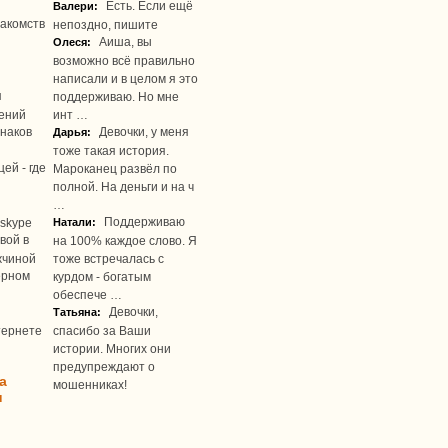
Есть. Если ещё
Валери:
акомств
непоздно, пишите
Аиша, вы
Олеся:
возможно всё правильно
написали и в целом я это
я
поддерживаю. Но мне
ений
инт …
наков
Девочки, у меня
Дарья:
тоже такая история.
ей - где
Мароканец развёл по
полной. На деньги и на ч
…
Поддерживаю
skype
Натали:
вой в
на 100% каждое слово. Я
жчиной
тоже встречалась с
ерном
курдом - богатым
обеспече …
Девочки,
Татьяна:
тернете
спасибо за Ваши
истории. Многих они
предупреждают о
а
мошенниках!
u