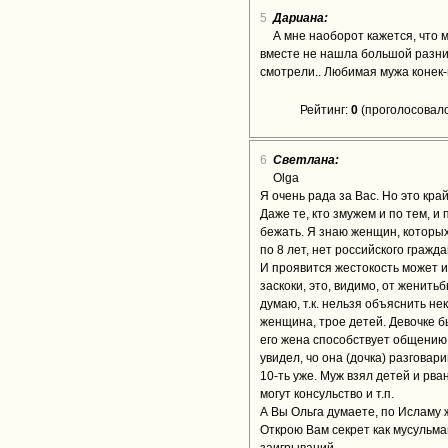
5
Дариана:
А мне наоборот кажется, что 
вместе не нашла большой разниц
смотрели.. Любимая мужа конек-
Рейтинг:
0
(проголосовало
6
Светлана:
Olga
Я очень рада за Вас. Но это кра
Даже те, кто змужем и по тем, 
бежать. Я знаю женщин, которых
по 8 лет, нет российского гражда
И проявится жестокость может и 
заскоки, это, видимо, от женить
думаю, т.к. нельзя объяснить не
женщина, трое детей. Девочке бы
его жена способствует общению 
увидел, чо она (дочка) разговар
10-ть уже. Муж взял детей и рва
могут консульство и т.п.
А Вы Ольга думаете, по Исламу 
Открою Вам секрет как мусульман