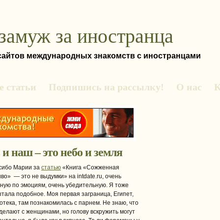
замуж за иностранца
 сайтов международных знакомств с иностранцами
 статьи
Подпишись на рассылку!
О нас
К
и наш – это небо и земля
сибо Марии за
статью
«Книга «Сожженная
во» — это не выдумки» на intdate.ru, очень
ную по эмоциям, очень убедительную. Я тоже
тала подобное. Моя первая заграница, Египет,
отека, там познакомилась с парнем. Не знаю, что
делают с женщинами, но голову вскружить могут