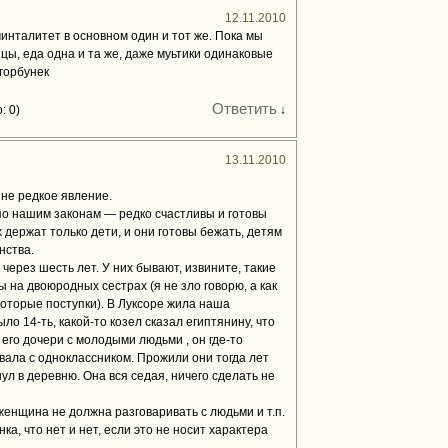
12.11.2010
минталитет в основном один и тот же. Пока мы
ы, еда одна и та же, даже муьтики одинаковые
горбунек
Ответить
: 0)
↓
13.11.2010
йне редкое явление.
и по нашим законам — редко счастливы и готовы
 держат только дети, и они готовы бежать, детям
нства.
через шесть лет. У них бывают, извините, такие
бы на двоюродных сестрах (я не зло говорю, а как
которые поступки). В Луксоре жила наша
ло 14-ть, какой-то козел сказал египтянину, что
его дочери с молодыми людьми , он где-то
ивала с одноклассником. Прожили они тогда лет
нул в деревню. Она вся седая, ничего сделать не
женщина не должна разговаривать с людьми и т.п.
ка, что нет и нет, если это не носит характера