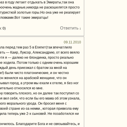
аз в году летает отдыхать в Эмираты,так она
ооочень жадные,никогда не раскошелятся просто
 туристкой золотые горы.Но она уже не реагирует
уловками.Вот такие эмиратцы!
Ответить
: 0)
↓
09.11.2010
ила перед тем раз 5 в Египет(так впечатлило
еть — Каир, Луксор, Александрию, от всего веяло
отя я — далеко не блондинка, просто реально
 не ходила. Потом только с одним очень хорошим
аждый день приезжал с братом за мной на
!) были чисто платонические, и он честно
б он женился на арабской женщине, что он
ывал город, а утром мы ехали к отелю, я без ног
ительно относился ко мне.
чу говорить плохого, но он далее так поступил со
ря вел себя, что если бы его мама об этом узнала,
кого морального урода. Он бросил меня с
воей стране из-за немки., которая привезла ему
дила теперь уже 2-х сыновей. Не позаботился ни
кончилось. Благодарите Бога и не связывайтесь, и