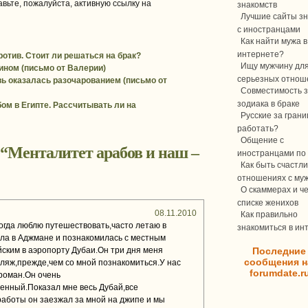
вьте, пожалуйста, активную ссылку на
знакомств
Лучшие сайты зн
с иностранцами
Как найти мужа в
интернете?
ротив. Стоит ли решаться на брак?
Ищу мужчину дл
ином (письмо от Валерии)
серьезных отнош
ь оказалась разочарованием (письмо от
Совместимость з
зодиака в браке
бом в Египте. Рассчитывать ли на
Русские за границ
работать?
Общение с
 “
Менталитет арабов и наш –
иностранцами по 
Как быть счастли
отношениях с му
О скаммерах и ч
списке женихов
08.11.2010
Как правильно
огда люблю путешествовать,часто летаю в
знакомиться в ин
ла в Аджмане и познакомилась с местным
ским в аэропорту Дубаи.Он три дня меня
Последние
сообщения н
пляж,прежде,чем со мной познакомиться.У нас
forumdate.r
роман.Он очень
енный.Показал мне весь Дубай,все
аботы он заезжал за мной на джипе и мы