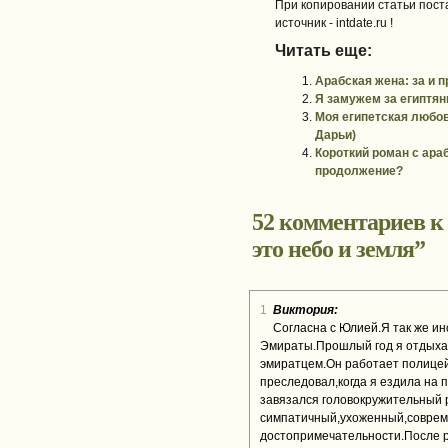
При копировании статьи поста
источник - intdate.ru !
Читать еще:
Арабская жена: за и п
Я замужем за египтян
Моя египетская любов
Дарьи)
Короткий роман с ара
продолжение?
52 комментариев к
это небо и земля
”
1
Виктория:
Согласна с Юлией.Я так же ин
Эмираты.Прошлый год я отдыха
эмиратцем.Он работает полицей
преследовал,когда я ездила на 
завязался головокружительный 
симпатичный,ухоженный,соврем
достопримечательности.После р