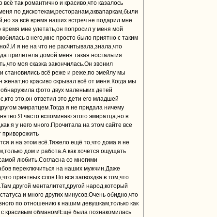
 всё так романтично и красиво,что казалось
 меня по дискотекам,ресторанам,аквапаркам,были
,но за всё время наших встреч не подарил мне
о время мне улетать,он попросил у меня мой
юбилась в него,мне просто было приятно с таким
ой.И я не на что не расчитывала,знала,что
да прилетела домой меня такая ностальгия
ть,что моя сказка закончилась.Он звонил
ки становились всё реже и реже,по эмейлу мы
 женат,но красиво скрывал всё от меня.Когда мы
о обнаружила фото двух маленьких детей
с,кто это,он ответил это дети его младшей
другом эмиратцем.Тогда я не придала ничему
онятно.Я часто вспоминаю этого эмиратца,но в
как я у него много.Прочитала на этом сайте все
т приворожить
я и на этом всё.Тяжело ещё то,что дома я не
,только дом и работа.А как хочется ощущать
 самой любить.Согласна со многими
абов переключиться на наших мужчин.Даже
что приятных слов.Но вся загвоздка в том,что
.Там другой менталитет,другой народ,который
статуса и много других минусов.Очень обидно,что
зного по отношению к нашим девушкам,только как
а с красивым обманом!Ещё была познакомилась