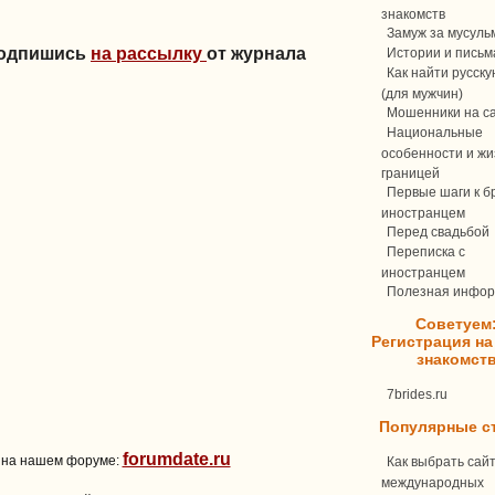
знакомств
Замуж за мусуль
Подпишись
на рассылку
от журнала
Истории и письм
Как найти русск
(для мужчин)
Мошенники на с
Национальные
особенности и жи
границей
Первые шаги к бр
иностранцем
Перед свадьбой
Переписка c
иностранцем
Полезная инфо
Советуем
Регистрация на
знакомст
7brides.ru
Популярные с
forumdate.ru
 на нашем форуме:
Как выбрать сай
международных