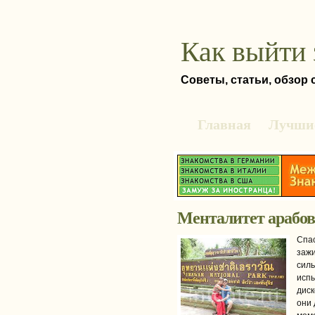
Как выйти 
Советы, статьи, обзор
Главная
Лучшие
Менталитет арабов 
Спа
зажи
силь
испы
диск
они 