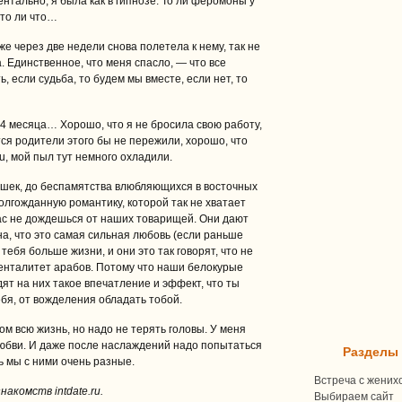
нтально, я была как в гипнозе. То ли феромоны у
 то ли что…
е через две недели снова полетела к нему, так не
. Единственное, что меня спасло, — что все
 если судьба, то будем мы вместе, если нет, то
 4 месяца… Хорошо, что я не бросила свою работу,
тся родители этого бы не пережили, хорошо, что
ru, мой пыл тут немного охладили.
ушек, до беспамятства влюбляющихся в восточных
долгожданную романтику, которой так не хватает
ас не дождешься от наших товарищей. Они дают
на, что это самая сильная любовь (если раньше
 тебя больше жизни, и они это так говорят, что не
енталитет арабов. Потому что наши белокурые
дят на них такое впечатление и эффект, что ты
ебя, от вожделения обладать тобой.
ом всю жизнь, но надо не терять головы. У меня
любви. И даже после наслаждений надо попытаться
Разделы
ь мы с ними очень разные.
Встреча с жених
акомств intdate.ru.
Выбираем сайт