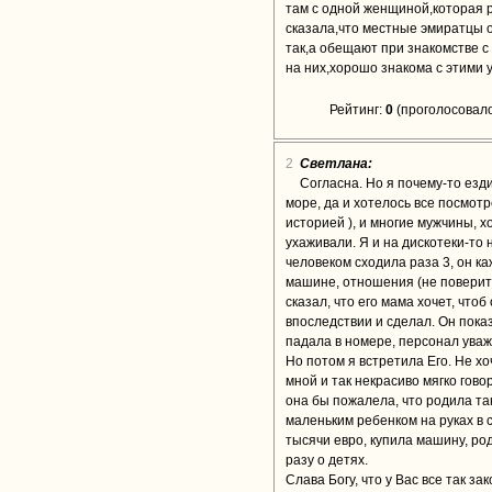
там с одной женщиной,которая р
сказала,что местные эмиратцы 
так,а обещают при знакомстве с
на них,хорошо знакома с этими 
Рейтинг:
0
(проголосовало
2
Светлана:
Согласна. Но я почему-то езд
море, да и хотелось все посмотр
историей ), и многие мужчины, х
ухаживали. Я и на дискотеки-то
человеком сходила раза 3, он к
машине, отношения (не поверите
сказал, что его мама хочет, что
впоследствии и сделал. Он показ
падала в номере, персонал уваж
Но потом я встретила Его. Не хо
мной и так некрасиво мягко гово
она бы пожалела, что родила та
маленьким ребенком на руках в с
тысячи евро, купила машину, ро
разу о детях.
Слава Богу, что у Вас все так за