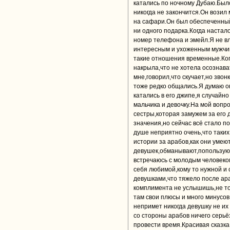
катались по ночному Дубаю.Было
никогда не закончится.Он возил
на сафари.Он был обеспеченный
ни одного подарка.Когда настал
номер телефона и эмейл.Я не вл
интересным и ухоженным мужчин
такие отношения временные.Ког
накрыла,что не хотела осознава
мне,говорил,что скучает,но звон
тоже редко общались.Я думаю он
катались в его джипе,я случайн
мальчика и девочку.На мой вопро
сестры,которая замужем за его 
значения,но сейчас всё стало п
душе неприятно очень,что таких,
истории за арабов,как они умею
девушек,обманывают,попользуютс
встречаюсь с молодым человеком
себя любимой,кому то нужной и
девушками,что тяжело после ар
комплимента не услышишь,не то,
там свои плюсы и много минусов
непримет никогда девушку не их 
со стороны арабов ничего серьё
провести время.Красивая сказк