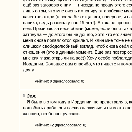
ещё раз заговорю с ним — никогда не прощу этого с
лишь о том, что мне очень импонируют арабские му
качестве отцов (я росла без отца, вот, наверное, и 
папика, ведь разница у нас 19 лет!). А так..не проро
нем. Презираю за весь обман (может, если бы я так в
затянула — до этого бы не дошло, хотя кто его знает
меня снова появляются крылья. И клин мне тоже не 
слишком свободолюбивый взгляд, чтоб снова себя о
отношения (это в данный момент). Ещё раз повторюс
мне как глаза открыли на всё)) Хочу особо поблагод
Иордании. Большое вам спасибо, что пишете и помог
другу.
Рейтинг:
0
(проголосовало: 0)
Зоя:
5
Я была в этом году в Иордании, не представляю, 
полюбить араба, они насквозь лживые и ни во что не
женщин, особенно, русских.
Рейтинг:
+2
(проголосовало: 8)