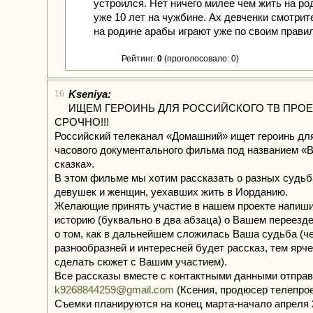
устроился. Нет ничего милее чем жить на ро
уже 10 лет на чужбине. Ах девченки смотрите
на родине арабы играют уже по своим правил
Рейтинг:
0
(проголосовало: 0)
Kseniya:
16
ИЩЕМ ГЕРОИНЬ ДЛЯ РОССИЙСКОГО ТВ ПРОЕК
СРОЧНО!!!
Российский телеканал «Домашний» ищет героинь дл
часового документального фильма под названием «
сказка».
В этом фильме мы хотим рассказать о разных судьб
девушек и женщин, уехавших жить в Иорданию.
Желающие принять участие в нашем проекте напиш
историю (буквально в два абзаца) о Вашем переезд
о том, как в дальнейшем сложилась Ваша судьба (ч
разнообразней и интересней будет рассказ, тем ярч
сделать сюжет с Вашим участием).
Все рассказы вместе с контактными данными отправ
k9268844259@gmail.com
(Ксения, продюсер телепрое
Съемки планируются на конец марта-начало апреля 