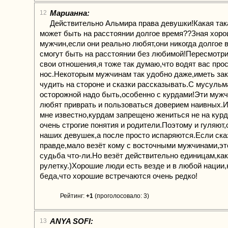
Марианна:
12
Действительно Альмира права девушки!Какая та
может быть на расстоянии долгое время??Зная хор
мужчин,если они реально любят,они никогда долгое 
смогут быть на расстоянии без любимой!Пересмотр
свои отношения,я тоже так думаю,что водят вас прос
нос.Некоторым мужчинам так удобно даже,иметь за
чудить на стороне и сказки рассказывать.С мусуль
осторожной надо быть,особенно с курдами!Эти муж
любят приврать и пользоваться доверием наивных.И
мне известно,курдам запрещено жениться не на курд
очень строгие понятия и родители.Поэтому и гуляю
наших девушек,а после просто испаряются.Если ска
правде,мало везёт кому с восточными мужчинами,эт
судьба что-ли.Но везёт действительно единицам,как
рулетку.)Хорошие люди есть везде и в любой нации,
беда,что хорошие встречаются очень редко!
Рейтинг:
+1
(проголосовало: 3)
ANYA SOFI:
13