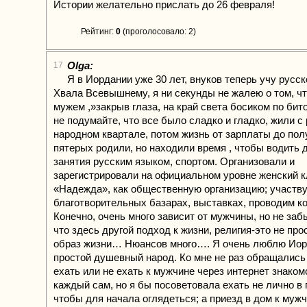
Истории желательно прислать до 26 февраля!
Рейтинг:
0
(проголосовало: 2)
Olga:
17
Я в Иордании уже 30 лет, внуков теперь учу русск
Хвала Всевышнему, я ни секунды не жалею о том, чт
мужем ,»закрыв глаза, на край света босиком по бит
не подумайте, что все было сладко и гладко, жили с
народном квартале, потом жизнь от зарплаты до пол
пятерых родили, но находили время , чтобы водить 
занятия русским языком, спортом. Организовали и
зарегистрировали на официальном уровне женский 
«Надежда», как общественную организацию; участв
благотворительных базарах, выставках, проводим к
Конечно, очень много зависит от мужчины, но не заб
что здесь другой подход к жизни, религия-это не про
образ жизни… Нюансов много…. Я очень люблю Иор
простой душевный народ. Ко мне не раз обращались 
ехать или не ехать к мужчине через интернет знако
каждый сам, но я бы посоветовала ехать не лично в го
чтобы для начала оглядеться; а приезд в дом к мужч