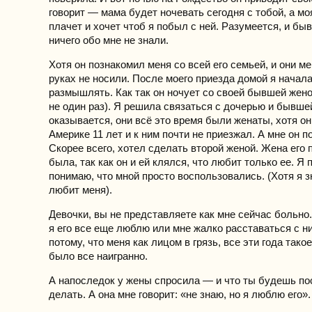
говорит — мама будет ночевать сегодня с тобой, а мо
плачет и хочет чтоб я побыл с ней. Разумеется, и бы
ничего обо мне не знали.
Хотя он познакомил меня со всей его семьей, и они ме
руках не носили. После моего приезда домой я начала
размышлять. Как так он ночует со своей бывшей жено
не один раз). Я решила связаться с дочерью и бывшей.
оказывается, они всё это время были женаты, хотя он
Америке 11 лет и к ним почти не приезжал. А мне он п
Скорее всего, хотел сделать второй женой. Жена его 
была, так как он и ей клялся, что любит только ее. Я 
понимаю, что мной просто воспользовались. (Хотя я з
любит меня).
Девочки, вы не представляете как мне сейчас больно.
я его все еще люблю или мне жалко расставаться с ни
потому, что меня как лицом в грязь, все эти года такое
было все наигранно.
А напоследок у жены спросила — и что ты будешь пос
делать. А она мне говорит: «не знаю, но я люблю его».