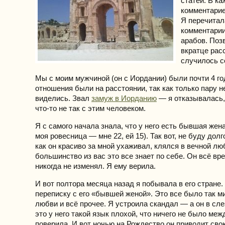
статей. В к
комментарие
Я перечитал
комментарии
арабов. Поз
вкратце рас
случилось с
Мы с моим мужчиной (он с Иордании) были почти 4 го
отношения были на расстоянии, так как только пару н
виделись. Звал
замуж в Иорданию
— я отказывалась,
что-то не так с этим человеком.
Я с самого начала знала, что у него есть бывшая жена
моя ровесница — мне 22, ей 15). Так вот, не буду дол
как он красиво за мной ухаживал, клялся в вечной лю
большинство из вас это все знает по себе. Он всё вре
никогда не изменял. Я ему верила.
И вот полтора месяца назад я побывала в его стране.
переписку с его «бывшей женой». Это все было так 
любви и всё прочее. Я устроила скандал — а он в слез
это у него такой язык плохой, что ничего не было меж
поверила. И вот ночью на Рождество он приводит сво