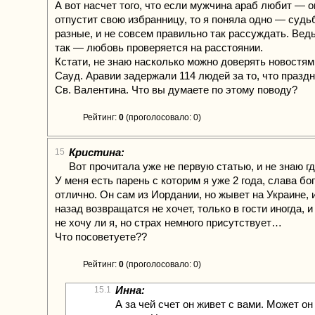
А вот насчет того, что если мужчина араб любит — о
отпустит свою избранницу, то я поняла одно — судь
разные, и не совсем правильно так рассуждать. Вед
так — любовь проверяется на расстоянии.
Кстати, не знаю насколько можно доверять новостям,
Сауд. Аравии задержали 114 людей за то, что празд
Св. Валентина. Что вы думаете по этому поводу?
Рейтинг:
0
(проголосовало: 0)
Кристина:
15
Вот прочитала уже не первую статью, и не знаю 
У меня есть парень с которим я уже 2 года, слава бог
отлично. Он сам из Иордании, но жывет на Украине, 
назад возвращатся не хочет, только в гости иногда, 
не хочу ли я, но страх немного присутствует…
Что посоветуете??
Рейтинг:
0
(проголосовало: 0)
Инна:
15.1
А за чей счет он живет с вами. Может он