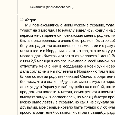
Рейтинг:
0
(проголосовало: 0)
Каtya:
19
Мы познакомились с моим мужем в Украине, туда 
турист на 3 месяца. По началу виделись, ходили на 
первом же свидание он познакомил меня с родителям
была в растеренности очень быстро, но я быстро со
богу его радители окопались очень милыми и с разу
меня в гости в Иорданиию, я ответила, что не могу у 
могла я дать быстрый ответ зная человека 1 день) 
с ним 2,5 месяца я его познакомила с моей мамой, он
отпустить меня с ним в Иорданиию и моей руки и се
дала согласие и мы полетели в Иорданиию там я по
ближе со всеми родственниками! Сначала родители 
боялись, что я если выйду за их сына замуж то чере
лет я уеду в Украину и заберу ребенка с собой, пото
предложили погостить месяц, осмотреться и посмотр
выходят замуж, я согласилась, но месяц быстро про
нужно было лететь в Украину, но как я не скучала за
друзьями, мое сердце хотело быть только с любимы
просила родителей остаться и сыграть свадьбу, рад