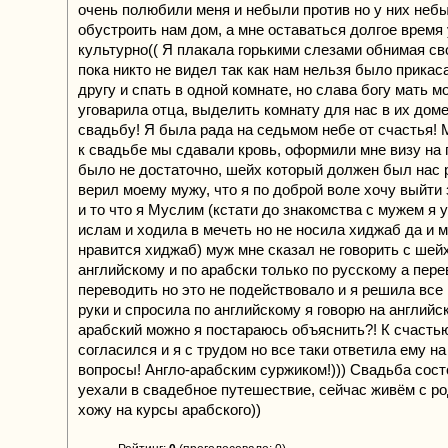
очень полюбили меня и небыли против но у них небы
обустроить нам дом, а мне оставаться долгое время 
культурно(( Я плакала горькими слезами обнимая св
пока никто не видел так как нам нельзя было прикаса
другу и спать в одной комнате, но слава богу мать м
уговарила отца, выделить комнату для нас в их доме
свадьбу! Я была рада на седьмом небе от счастья! 
к свадьбе мы сдавали кровь, оформили мне визу на г
было не достаточно, шейх который должен был нас 
верил моему мужу, что я по доброй воле хочу выйти 
и то что я Муслим (кстати до знакомства с мужем я 
ислам и ходила в мечеть но не носила хиджаб да и 
нравится хиджаб) муж мне сказал не говорить с шей
английскому и по арабски только по русскому а пер
переводить но это не подействовало и я решила все 
руки и спросила по английскому я говорю на английс
арабский можно я постараюсь объяснить?! К счасть
согласился и я с трудом но все таки ответила ему на
вопросы! Англо-арабским суржиком!))) Свадьба сос
уехали в свадебное путешествие, сейчас живём с р
хожу на курсы арабского))