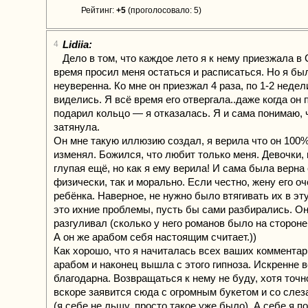
Рейтинг:
+5
(проголосовало: 5)
Lidiia:
4
Дело в том, что каждое лето я к нему приезжала в
время просил меня остаться и расписаться. Но я бы
неуверенна. Ко мне он приезжал 4 раза, по 1-2 недели
виделись. Я всё время его отвергала..даже когда он 
подарил кольцо — я отказалась. Я и сама понимаю,
затянула.
Он мне такую иллюзию создал, я верила что он 100%
изменял. Божился, что любит только меня. Девочки, 
глупая ещё, но как я ему верила! И сама была верна 
физически, так и морально. Если честно, жену его о
ребёнка. Наверное, не нужно было втягивать их в э
это ихние проблемы, пусть бы сами разбирались. Он
разгуливал (сколько у него романов было на стороне 
А он же арабом себя настоящим считает.))
Как хорошо, что я начиталась всех ваших комментар
арабом и наконец вышла с этого гипноза. Искренне 
благодарна. Возвращаться к нему не буду, хотя точно
вскоре заявится сюда с огромным букетом и со слез
(я себе не льщу, просто такое уже было). А себе я 