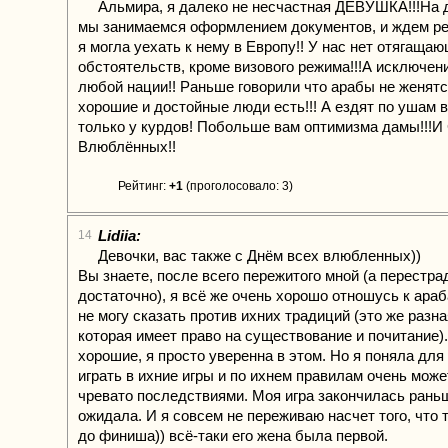
Альмира, я далеко не несчастная ДЕВУШКА!!!На
мы занимаемся оформлением документов, и ждем ре
я могла уехать к нему в Европу!! У нас нет отягаща
обстоятельств, кроме визового режима!!!А исключени
любой нации!! Раньше говорили что арабы не женятся
хорошие и достойные люди есть!!! А ездят по ушам в
только у курдов! Побольше вам оптимизма дамы!!!И
Влюблённых!!
Рейтинг:
+1
(проголосовало: 3)
Lidiia:
14
Девочки, вас также с Днём всех влюбленных))
Вы знаете, после всего пережитого мной (а перестра
достаточно), я всё же очень хорошо отношусь к ара
не могу сказать против ихних традиций (это же разна
которая имеет право на существование и почитание)
хорошие, я просто уверенна в этом. Но я поняла дл
играть в ихние игры и по ихнем правилам очень мож
чревато последствиями. Моя игра закончилась раньш
ожидала. И я совсем не переживаю насчет того, что 
до финиша)) всё-таки его жена была первой.