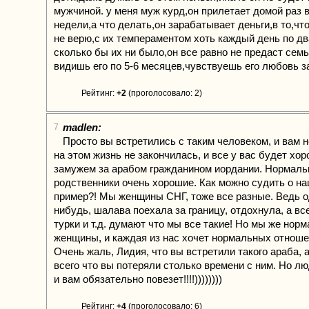
мужчиной. у меня муж курд,он прилетает домой раз в
недели,а что делать,он зарабатывает деньги,в то,чт
не верю,с их темпераментом хоть каждый день по дв
сколько бы их ни было,он все равно не предаст семь
видишь его по 5-6 месяцев,чувствуешь его любовь з
Рейтинг:
+2
(проголосовало: 2)
madlen:
7
Просто вы встретились с таким человеком, и вам н
на этом жизнь не закончилась, и все у вас будет хо
замужем за арабом гражданином иордании. Нормаль
родственники очень хорошие. Как можно судить о на
пример?! Мы женщины СНГ, тоже все разные. Ведь о
нибудь, шалава поехала за границу, отдохнула, а вс
турки и т.д. думают что мы все такие! Но мы же нор
женщины, и каждая из нас хочет нормальных отноше
Очень жаль, Лидия, что вы встретили такого араба,
всего что вы потеряли столько времени с ним. Но лю
и вам обязательно повезет!!!!))))))))
Рейтинг:
+4
(проголосовало: 6)