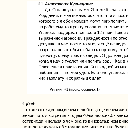
Анастасия Кузнецова:
5.1
Да. Соглашусь с вами. Я тоже была в это
Иордании, и мне показалось, что я там прост
которого в любой момент могут прихлопнуть
по рабочему контракту сначала по туристиче
Удалось продержаться всего 12 дней. Такой 
выраженной агрессии, враждебности по отн
девушке, в частности ко мне, я ещё не видел
разрешалось отойти от бара к портному, чт
пуговицу, сразу крик и скандал. Я должна д
когда я иду в туалет или попить воды. Как в 
Плюс ещё и приставания. Быть одной из мн
любовниц — не мой удел. Еле-еле удалось 
них зарплату и обратный билет.
Рейтинг:
+1
(проголосовало: 1)
jizel:
6
ох,девчонки,верим,верим в любовь,еще верим.жил
женой,потом встретил к годам 40-ка любовь,бывает,
оставит,да и нельзя,в чем она то виновата,в чем вин
дети,даже думать об этом нельзя,иначе он не будет