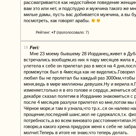
рассматривается как недостойное поведение женщи
вам это или нет, и подспудно и мужчина такого же мн
милые дамы, пусть вас добивается мужчина, а вы б
посмотреть, как говорят арабы.
Рейтинг:
+7
(проголосовало: 7)
Feri:
18
Мне 23 моему бывшему 28 Иорданец,живет в Дуб
встречались вообщем,из них я пару месяцев жила в
улетела к себе он прилетал раз в меся на 4 дня,пос
промежуток был в 4месяца как не виделись.Говорил
любил бы не пролетал бы каждый раз 3000км,чтобы
меня,ведь в мире миллионы девушек.Ну и верила я.Г
изменяет,только я в его голове и сердце.,жениться 
декабре сказал полетим в Иорданию знакомиться с 
после 4 месяцев разлуки прилетел ко мне,потом мы 
Чёрное море,и там я узнала,что тр.х..ся он налево н
прощение,последний шанс,мол не сдержался,т.к. фи
потребность,а во всем виновато расстояние»типа».На
говорю,а какого хрена придурок меня к себе не забра
молчит.Теперь в итоге не знаю,что теперь делать.