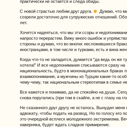
практически не остается и следа обиды.
С новой страстью любим друг друга.
Думаю, что мы
созрели достаточно для супружеских отношений. Обо
лет.
Хочется надеяться, что мы эти ссоры и недопонимани
напросто перерастем. Вижу много ошибок и упрямства
стороны и думаю, что во многих несложившихся брак
иностранцами, в том числе и турками, есть и вина же
Когда что-то не заладится, думается “да ведь он же ту
хотела!” И все недопонимания списываются сразу на
национальность, будто в мононациональных браках 
взаимопонимание, а мужчины из Турции какие-то особ
чему-чему, так национальным стереотипам в семье не
Все кажется и понимаю, да не спокойно на душе. Сег
снова поругались (при том в скайпе, а не с глазу на гла
Не сказанного друг другу не осталось. Вынудил меня
адвокату, чтобы подать на развод. Но по голосу его п
это очередной всплеск молодежного экстремизма. Ве
наверняка, будет ждать сладкое примирение.