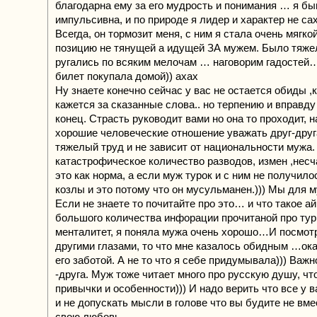
благодарна ему за его мудрость и понимания … я б
импульсивна, и по природе я лидер и характер не са
Всегда, он тормозит меня, с ним я стала очень мягко
позицию не тянущей а идущей ЗА мужем. Было тяже
ругались по всяким мелочам … наговорим гадостей…
билет покупала домой)) ахах
Ну знаете конечно сейчас у вас не остается обиды ,
кажется за сказанные слова.. но терпению и вправду
конец. Страсть руководит вами но она то проходит, 
хорошие человеческие отношение уважать друг-друг
тяжелый труд и не зависит от национальности мужа.
катастрофическое количество разводов, измен ,нес
это как норма, а если муж турок и с ним не получило
козлы и это потому что он мусульманен.))) Мы для 
Если не знаете то почитайте про это… и что такое 
большого количества инфорации прочитаной про тур
менталитет, я поняла мужа очень хорошо…И посмотр
другими глазами, то что мне казалось обидным …ок
его заботой. А не то что я себе придумывала))) Важн
-друга. Муж тоже читает много про русскую душу, ч
привычки и особенности))) И надо верить что все у в
и не допускать мысли в голове что вы будите не вме
свою любовь …