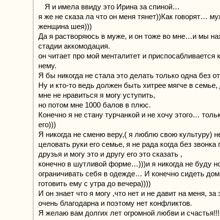
Я и имела ввиду это Ирина за спиной…
я же не сказа ла что он меня тянет))Как говорят… му
женщина шея)))
Да я растворяюсь в муже, и он тоже во мне…и мы н
стадии аккомодация.
он читает про мой менталитет и приспосабливается ко
нему.
Я бы никогда не стала это делать только одна без о
Ну и кто-то ведь должен быть хитрее мягче в семье, 
мне не нравиться я могу уступить,
но потом мне 1000 балов в плюс.
Конечно я не стану турчанкой и не хочу этого… толь
его)))
Я никогда не сменю веру,( я люблю свою культуру) н
целовать руки его семье, я не рада когда без звонка 
друзья и могу это и другу его это сказать ,
конечно в шутливой форме…)))и я никогда не буду н
ограничивать себя в одежде… И конечно сидеть дом
готовить ему с утра до вечера))))
И он знает что я могу ,что нет и не давит на меня, за 
очень благодарна и поэтому нет конфликтов.
Я желаю вам долгих лет огромной любви и счастья!!!