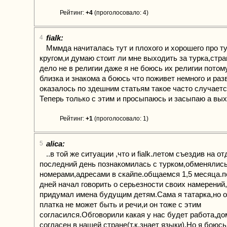
Рейтинг:
+4
(проголосовало: 4)
fialk:
4
Мммда начиталась тут и плохого и хорошего про ту
кругом,и думаю стоит ли мне выходить за турка,стра
дело не в религии даже я не боюсь их религии потом
близка и знакома а боюсь что поживет немного и раз
оказалось по здешним статьям такое часто случаетс
Теперь только с этим и просыпаюсь и засыпаю а вых
Рейтинг:
+1
(проголосовало: 1)
alica:
5
..в той же ситуации ,что и fialk.летом съездив на о
последний день познакомилась с турком,обменялис
номерами,адресами в скайпе.общаемся 1,5 месяца.п
дней начал говорить о серьезности своих намерений
придумал имена будущим детям.Сама я татарка,но 
платка не может быть и речи,и он тоже с этим
согласился.Обговорили какая у нас будет работа,до
согласен в нашей стране(т.к.знает языки).Но я боюсь