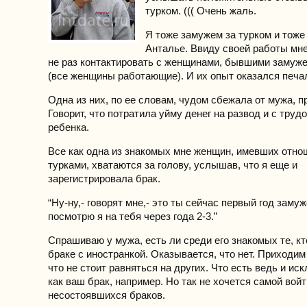
турком. ((( Очень жаль.
Я тоже замужем за турком и тоже
Анталье. Ввиду своей работы мн
не раз контактировать с женщинами, бывшими замуже
(все женщины работающие). И их опыт оказался печа
Одна из них, по ее словам, чудом сбежала от мужа, п
Говорит, что потратила уйму денег на развод и с труд
ребенка.
Все как одна из знакомых мне женщин, имевших отно
турками, хватаются за голову, услышав, что я еще и
зарегистрировала брак.
“Ну-ну,- говорят мне,- это ты сейчас первый год замуж
посмотрю я на тебя через года 2-3.”
Спрашиваю у мужа, есть ли среди его знакомых те, кт
браке с иностранкой. Оказывается, что нет. Приходим
что не стоит равняться на других. Что есть ведь и ис
как ваш брак, например. Но так не хочется самой войт
несостоявшихся браков.