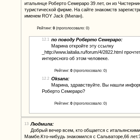
итальянце Роберто Семераро 39 лет, он из Чистернин
туристической фирме. На сайте знакомств зарегистр
именем ROY Jack (Милан).
Рейтинг:
0
(проголосовало: 0)
по поводу Роберто Семераро:
12.1
Марина откройте эту ссылку
_http://www.laitalia.ru/forum/4/2822.html прочт
интересного об этом человеке.
Рейтинг:
0
(проголосовало: 0)
Oksana:
12.2
Марина, здравствуйте. Вы нашли инфор
Роберто Семераро?
Рейтинг:
0
(проголосовало: 0)
Людмила:
13
Добрый вечер всем, кто общается с итальянским
Мамбе.Кто-нибудь знакомился с Сальваторе,66 лет.