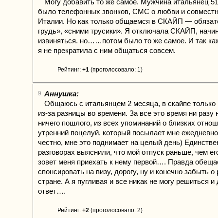
Могу добавить то же самое. Мужчина итальянец 51 
было телефонных звонков, СМС о любви и совместн
Италии. Но как только общаемся в СКАЙП — обязат
грудь», «сними трусики». Я отключала СКАЙП, начин
извиняться. но……потом было то же самое. И так ка
я не прекратила с ним общаться совсем.
Рейтинг:
+1
(проголосовало: 1)
Аннушка:
9
Общаюсь с итальянцем 2 месяца, в скайпе только
из-за разницы во времени. За все это время ни разу
ничего пошлого, из всех упоминаний о близких отно
утренний поцелуй, который посылает мне ежедневно
честно, мне это поднимает на целый день) Единстве
разговорах выяснили, что мой отпуск раньше, чем ег
зовет меня приехать к нему первой…. Правда обеща
спонсировать на визу, дорогу, ну и конечно забыть о 
стране. А я пугливая и все никак не могу решиться и
ответ….
Рейтинг:
+2
(проголосовало: 2)