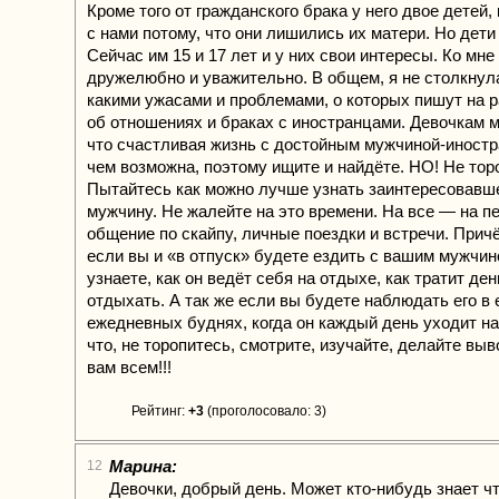
Кроме того от гражданского брака у него двое детей,
с нами потому, что они лишились их матери. Но дет
Сейчас им 15 и 17 лет и у них свои интересы. Ко мне
дружелюбно и уважительно. В общем, я не столкнул
какими ужасами и проблемами, о которых пишут на 
об отношениях и браках с иностранцами. Девочкам м
что счастливая жизнь с достойным мужчиной-иност
чем возможна, поэтому ищите и найдёте. НО! Не тор
Пытайтесь как можно лучше узнать заинтересовавше
мужчину. Не жалейте на это времени. На все — на пе
общение по скайпу, личные поездки и встречи. Прич
если вы и «в отпуск» будете ездить с вашим мужчино
узнаете, как он ведёт себя на отдыхе, как тратит ден
отдыхать. А так же если вы будете наблюдать его в 
ежедневных буднях, когда он каждый день уходит на
что, не торопитесь, смотрите, изучайте, делайте вы
вам всем!!!
Рейтинг:
+3
(проголосовало: 3)
Марина:
12
Девочки, добрый день. Может кто-нибудь знает ч