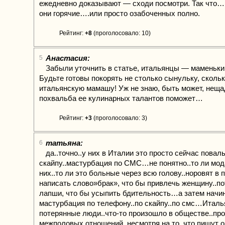
ежедневно доказывают — сходи посмотри. Так что…
они горячие….или просто озабоченных полно.
Рейтинг:
+8
(проголосовало: 10)
Анастасия:
5
Забыли уточнить в статье, итальянцы — маменьки
Будьте готовы покорять не столько сынульку, скольк
итальянскую мамашу! Уж не знаю, быть может, неща
похвальба ее кулинарных талантов поможет…
Рейтинг:
+3
(проголосовало: 3)
татьяна:
6
да..точно..у них в Италии это просто сейчас пова
скайпу..мастурбация по СМС…не понятно..то ли мод
них..то ли это больные через всю голову..норовят в
написать слово»брак», что бы привлечь женщину..п
лапши, что бы усыпить бдительность…а затем нач
мастурбация по телефону..по скайпу..по смс…Итал
потерянные люди..что-то произошло в обществе..пр
межполовых отношений..несмотря на то, что пишут о