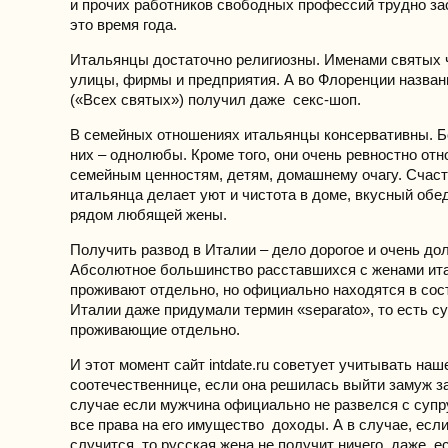
и прочих работников свободных профессий трудно зас
это время года.
Итальянцы достаточно религиозны. Именами святых 
улицы, фирмы и предприятия. А во Флоренции названи
(«Всех святых») получил даже секс-шоп.
В семейных отношениях итальянцы консервативны. Б
них – однолюбы. Кроме того, они очень ревностно отн
семейным ценностям, детям, домашнему очагу. Счас
итальянца делает уют и чистота в доме, вкусный обе
рядом любящей жены.
Получить развод в Италии – дело дорогое и очень дол
Абсолютное большинство расставшихся с женами ит
проживают отдельно, но официально находятся в сос
Италии даже придумали термин «separato», то есть су
проживающие отдельно.
И этот момент сайт intdate.ru советует учитывать наш
соотечественнице, если она решилась выйти замуж за
случае если мужчина официально не развелся с супру
все права на его имущество доходы. А в случае, если
случится, то русская жена не получит ничего, даже, 