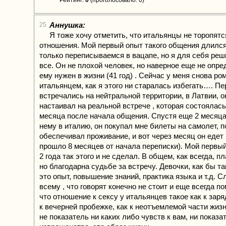
Рейтинг:
0
(проголосовало: 0)
Аннушка:
25
Я тоже хочу отметить, что итальянцы не торопят
отношения. Мой первый опыт такого общения длился 
только переписываемся в вацапе, но я для себя реши
все. Он не плохой человек, но наверное еще не опре
ему нужен в жизни (41 год) . Сейчас у меня снова ро
итальянцем, как я этого ни старалась избегать…. Пе
встречались на нейтральной территории, в Латвии, о
настаивал на реальной встрече , которая состоялась
месяца после начала общения. Спустя еще 2 месяца
нему в италию, он покупал мне билеты на самолет, 
обеспечивал проживание, и вот через месяц он едет 
прошло 8 месяцев от начала переписки). Мой первый
2 года так этого и не сделал. В общем, как всегда, п
но благодарна судьбе за встречу. Девочки, как бы та
это опыт, повышение знаний, практика языка и т.д. С
всему , что говорят конечно не стоит и еще всегда по
что отношение к сексу у итальянцев такое как к заряд
к вечерней пробежке, как к неотъемлемой части жизн
не показатель ни каких либо чувств к вам, ни показа