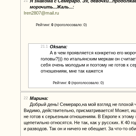
Я знакома с Семераро. Эх, девочки...продолжа
21
морочить...Жаль...:
Iren2807@mail.ru
Рейтинг:
0
(проголосовало: 0)
Oksana:
21.1
А в чем проявляется конкретно его моро
головы?))) по итальянским меркам он считае
себя очень молодым и поэтому не готов к с
отношениям, мне так кажется
Рейтинг:
0
(проголосовало: 0)
Марина:
22
Добрый день! Семераро,на мой взгляд не плохой 
Видимо, действительно, присматривается! Может, ищ
не готов к серьезным отношениям. В Европе к этому
щепетильно относятся. Не так, как у русских. К 40 г
и разводов. Так он и ничего не обещает. За что-то об