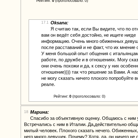
Рейтинг:
0
(проголосовало: 0)
Oksana:
17.1
Я считаю так, если Вы видите, что по о
вам он ведёт себя достойно, не ищите нигде
информацию. Очень много обиженных девуш
после расставаний и не факт, что их мнение 
У меня большой опыт общения с итальянцам
работе, по дружбе и в отношениях. Могу сказ
они очень похожи и да, к сексу у них особен
отношение)))) так что решение за Вами. А на
не могу сказать ничего плохого попробуйте в
реале.
Рейтинг:
0
(проголосовало: 0)
Марина:
18
Спасибо за объективную оценку. Общаюсь с ним у
Встречались с ним в Италии. Да,действительно общ
милый человек. Плохого сказать нечего. Обиженных,
него много девушек. Почему? Хотя, да, он ничего не 