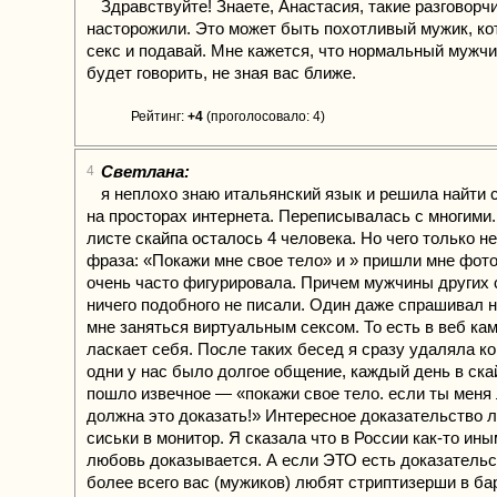
Здравствуйте! Знаете, Анастасия, такие разговорч
насторожили. Это может быть похотливый мужик, ко
секс и подавай. Мне кажется, что нормальный мужчи
будет говорить, не зная вас ближе.
Рейтинг:
+4
(проголосовало: 4)
Светлана:
4
я неплохо знаю итальянский язык и решила найти 
на просторах интернета. Переписывалась с многими. 
листе скайпа осталось 4 человека. Но чего только н
фраза: «Покажи мне свое тело» и » пришли мне фот
очень часто фигурировала. Причем мужчины других 
ничего подобного не писали. Один даже спрашивал 
мне заняться виртуальным сексом. То есть в веб ка
ласкает себя. После таких бесед я сразу удаляла ко
одни у нас было долгое общение, каждый день в ска
пошло извечное — «покажи свое тело. если ты мен
должна это доказать!» Интересное доказательство
сиськи в монитор. Я сказала что в России как-то ин
любовь доказывается. А если ЭТО есть доказательс
более всего вас (мужиков) любят стриптизерши в бар