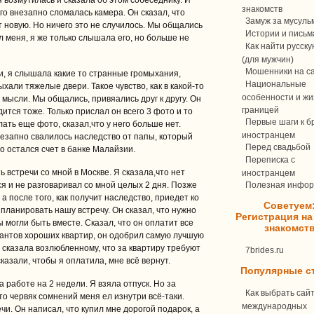
 возмутилась и сказала об этом собеседнику. И
знакомств
го внезапно сломалась камера. Он сказал, что
Замуж за мусуль
т новую. Но ничего это не случилось. Мы общались
Истории и письм
л меня, я же только слышала его, но больше не
Как найти русск
(для мужчин)
Мошенники на с
ли, я слышала какие то странные громыхания,
Национальные
хали тяжелые двери. Такое чувство, как в какой-то
особенности и жи
мысли. Мы общались, привяались друг к другу. Он
границей
дится тоже. Только прислал он всего 3 фото и то
Первые шаги к бр
лать еще фото, сказал,что у него больше нет.
иностранцем
езапно свалилось наследство от папы, который
Перед свадьбой
о остался счет в банке Малайзии.
Переписка c
 встречи со мной в Москве. Я сказала,что нет
иностранцем
ся и не разговаривал со мной целых 2 дня. Позже
Полезная инфо
а после того, как получит наследство, приедет ко
Советуем
планировать нашу встречу. Он сказал, что нужно
Регистрация на
 могли быть вместе. Сказал, что он оплатит все
знакомст
иантов хороших квартир, он одобрил самую лучшую
 сказала возлюбленному, что за квартиру требуют
7brides.ru
казали, чтобы я оплатила, мне всё вернут.
Популярные с
а работе на 2 недели. Я взяла отпуск. Но за
Как выбрать сай
-то червяк сомнений меня ел изнутри всё-таки.
международных
и. Он написал, что купил мне дорогой подарок, а