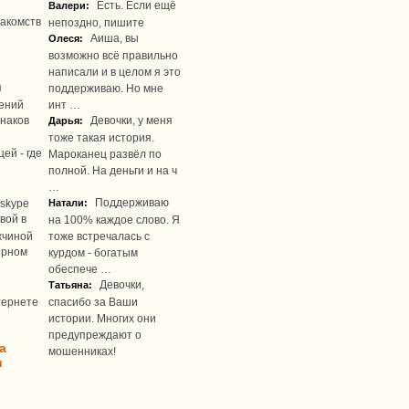
Есть. Если ещё
Валери:
акомств
непоздно, пишите
Аиша, вы
Олеся:
возможно всё правильно
написали и в целом я это
я
поддерживаю. Но мне
ений
инт …
наков
Девочки, у меня
Дарья:
тоже такая история.
ей - где
Мароканец развёл по
полной. На деньги и на ч
…
Поддерживаю
skype
Натали:
вой в
на 100% каждое слово. Я
жчиной
тоже встречалась с
ерном
курдом - богатым
обеспече …
Девочки,
Татьяна:
тернете
спасибо за Ваши
истории. Многих они
предупреждают о
а
мошенниках!
u