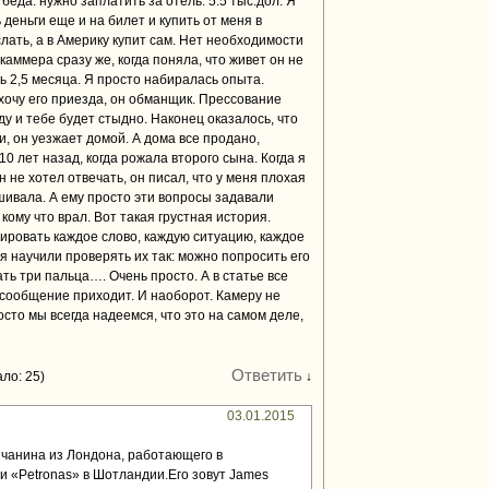
 беда: нужно заплатить за отель. 5.5 тыс.дол. Я
деньги еще и на билет и купить от меня в
лать, а в Америку купит сам. Нет необходимости
скаммера сразу же, когда поняла, что живет он не
ь 2,5 месяца. Я просто набиралась опыта.
 хочу его приезда, он обманщик. Прессование
ду и тебе будет стыдно. Наконец оказалось, что
и, он уезжает домой. А дома все продано,
10 лет назад, когда рожала второго сына. Когда я
 не хотел отвечать, он писал, что у меня плохая
ашивала. А ему просто эти вопросы задавали
кому что врал. Вот такая грустная история.
зировать каждое слово, каждую ситуацию, каждое
я научили проверять их так: можно попросить его
ать три пальца…. Очень просто. А в статье все
 сообщение приходит. И наоборот. Камеру не
сто мы всегда надеемся, что это на самом деле,
Ответить
ло: 25)
↓
03.01.2015
ичанина из Лондона, работающего в
и «Petronas» в Шотландии.Его зовут James