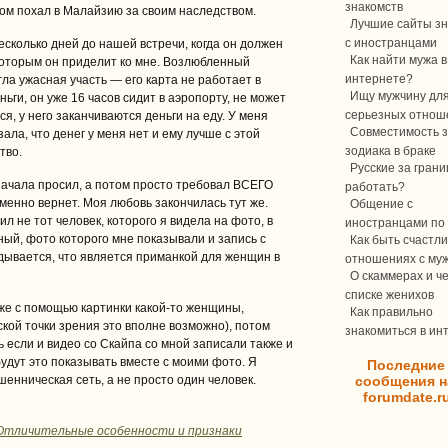
знакомств
том похал в Малайзию за своим наследством.
Лучшие сайты зн
с иностранцами
есколько дней до нашей встречи, когда он должен
Как найти мужа в
которым он приделит ко мне. Возлюбленный
интернете?
гла ужасная участь — его карта не работает в
Ищу мужчину дл
ньги, он уже 16 часов сидит в аэропорту, не может
серьезных отнош
ся, у него заканчиваются деньги на еду. У меня
Совместимость з
ла, что денег у меня нет и ему лучше с этой
зодиака в браке
тво.
Русские за границ
сначала просил, а потом просто требовал ВСЕГО
работать?
менно вернет. Моя любовь закончилась тут же.
Общение с
л не тот человек, которого я видела на фото, в
иностранцами по 
ный, фото которого мне показывали и запись с
Как быть счастли
адывается, что является приманкой для женщин в
отношениях с му
О скаммерах и ч
списке женихов
же с помощью картинки какой-то женщины,
Как правильно
ской точки зрения это вполне возможно), потом
знакомиться в ин
 если и видео со Скайпа со мной записали также и
удут это показывать вместе с моими фото. Я
Последние
шенническая сеть, а не просто один человек.
сообщения н
forumdate.r
Отличительные особенности и признаки