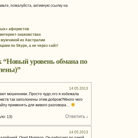
вьте, пожалуйста, активную ссылку на
ных» аферистов
интернет-знакомствах
 мужчиной из Австралии
ами по Skype, a не через сайт!
 “
Новый уровень обмана по
лены)
”
14.05.2013
ают мошенники..Просто чудо,что я избежала
омств так заполонены этим добром?Много чего
айпу применять для живого разговора…
Ответить
ло: 13)
↓
14.05.2013
алайзией. Oneil Morrison. Он работает по такой