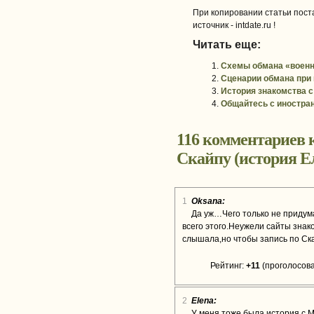
При копировании статьи поста
источник - intdate.ru !
Читать еще:
Схемы обмана «воен
Сценарии обмана при 
История знакомства с
Общайтесь с иностранц
116 комментариев к
Скайпу (история Е
1
Oksana:
Да уж…Чего только не придум
всего этого.Неужели сайты знак
слышала,но чтобы запись по Ск
Рейтинг:
+11
(проголосова
2
Elena:
У меня тоже была история с М