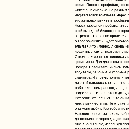
схеме. Пишет в профайле, что ж
живет он в Америке. По разным 
нефтегазовой компании. Через па
это же время меняет в профайл
Через пару дней пребывания в 
свой выгодный бизнес, он отпра
встречать. Пишет по прилете из 
он все закончит и будет в моих
ела ли я, что именно. И снова ч
кредитные карты, поэтому не мо
Отвечаю: у меня нет, попроси у р
кроме меня. Дал для связи сото
номера. Потом закончились нали
водителю, рабочим. И упорные р
скаммера. И упреки, почему я т
ли он. И параллельно пишет о то
работала с ним раньше, и еще с 
подозревал. И она готова дать де
Вот опять от нее СМС. Что ей над
нее, у меня есть ты. Не отстает,
она меня любит. Раз тебе я не н
Наконец, через три недели забр
договорился и через два дня на
мне. Я объясняю, используя сво