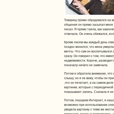
Товарищ прямо обрадовался на мо
общения он прямо засыпал меня 
писал. Я прямо таяла, как законч
отвечала. Он очень обижался, есл
Кроме писем мы каждый день гово
поздно женился, что жена умерла 
мечты. Что сам он воспитывался о
сразу. Он говорил о том, что име
недвижимости. Короче, разводил 
поначалу ничего не замечала.
Потом я обратила внимание, что о
слышу, но я не вижу, чтобы он пр
,что он печатает, а на самом дел
картинки, которые с периодичной
показывают запись. Сначала я не 
Потом, пошарив Интернет, я нашла
возможно при использовании спец
увидела картинку с теми же жест