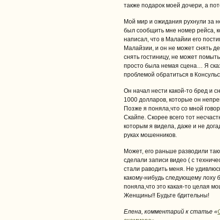
также подарок моей дочери, а по
Мой мир и ожидания рухнули за н
был сообщить мне номер рейса, 
написал, что в Малайии его пости
Малайзии, и он не может снять де
снять гостиницу, не может помыть
просто была немая сцена… Я сказа
проблемой обратиться в Консульс
Он начал нести какой-то бред и 
1000 долларов, которые он непре
Позже я поняла,что со мной говори
Скайпе. Скорее всего тот несчаст
которым я видела, даже и не дог
руках мошенников.
Может, его раньше разводили так
сделали записи видео ( с техниче
стали раводить меня. Не удивлюсь
какому-нибудь следующему лоху б
поняла,что это какая-то целая мо
Женщины!! Будьте бдительны!
Елена, комментарий к статье «