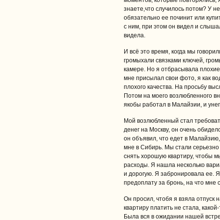
моментов, которые повторялись, я
знаете,что случилось потом? У не
обязательно ее починит или купи
с ним, при этом он видел и слыша
видела.
И всё это время, когда мы говори
громыхали связками ключей, громы
камере. Но я отбрасывала плохие 
мне присылал свои фото, я как во
плохого качества. На просьбу выс
Потом на моего возлюбленного вн
якобы работал в Малайзии, и унег
Мой возлюбленный стал требовать
денег на Москву, он очень обидел
он объявил, что едет в Малайзию, 
мне в Сибирь. Мы стали серьезно 
снять хорошую квартиру, чтобы мы
расходы. Я нашла несколько вар
и дорогую. Я забронировала ее. Я
предоплату за бронь, на что мне с
Он просил, чтобя я взяла отпуск н
квартиру платить не стала, какой
Была вся в ожидании нашей встреч