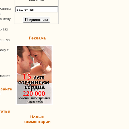
манина
а
ую жену
айтах
Реклама
знь за
аку с
рмация
:
 сайте
в
татьи
Новые
т
комментарии