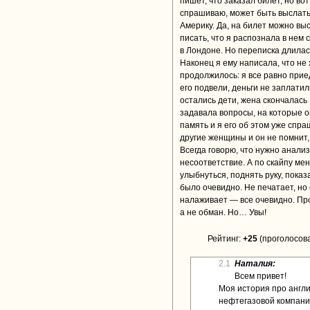
пишет, что заказал билет, но вот
спрашиваю, может быть выслать 
Америку. Да, на билет можно выс
писать, что я распознала в нем 
в Лондоне. Но переписка длилас
Наконец я ему написала, что не
продолжилось: я все равно прие
его подвели, деньги не заплатил
остались дети, жена скончалась 
задавала вопросы, на которые он
память и я его об этом уже спр
другие женщины и он не помнит, 
Всегда говорю, что нужно анали
несоответствие. А по скайпу мен
улыбнуться, поднять руку, показ
было очевидно. Не печатает, но
налаживает — все очевидно. Про
а не обман. Но… Увы!
Рейтинг:
+25
(проголосова
2.1
Наталия:
Всем привет!
Моя история про англ
нефтегазовой компани