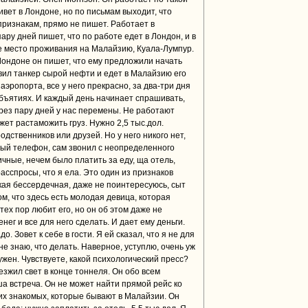
ивет в Лондоне, но по письмам выходит, что
признакам, прямо не пишет. Работает в
ру дней пишет, что по работе едет в Лондон, и в
е место проживания на Малайзию, Куала-Лумпур.
Лондоне он пишет, что ему предложили начать
вил танкер сырой нефти и едет в Малайзию его
аэропорта, все у него прекрасно, за два-три дня
 объятиях. И каждый день начинает спрашивать,
ерез пару дней у нас перемены. Не работают
жет растаможить груз. Нужно 2,5 тыс.дол.
одственников или друзей. Но у него никого нет,
вый телефон, сам звонил с неопределенного
чные, нечем было платить за еду, ща отель,
асспросы, что я ела. Это один из признаков
акая бессердечная, даже не поинтересуюсь, сыт
м, что здесь есть молодая девица, которая
тех пор любит его, но он об этом даже не
нег и все для него сделать. И дает ему деньги.
о. Зовет к себе в гости. Я ей сказал, что я не для
 не знаю, что делать. Наверное, уступлю, очень уж
ужен. Чувствуете, какой психологический пресс?
езжил свет в конце тоннеля. Он обо всем
ша встреча. Он не может найти прямой рейс ко
их знакомых, которые бывают в Малайзии. Он