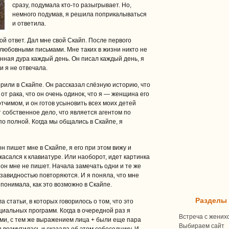
сразу, подумала кто-то разыгрывает. Но,
немного подумав, я решила поприкалываться
и ответила.
й ответ. Дал мне свой Скайп. После первого
любовными письмами. Мне таких в жизни никто не
енная дура каждый день. Он писал каждый день, я
и я не отвечала.
рили в Скайпе. Он рассказал слёзную историю, что
от рака, что он очень одинок, что я — женщина его
тчимом, и он готов усыновить всех моих детей
ет собственное дело, что является агентом по
по полной. Когда мы общались в Скайпе, я
н пишет мне в Скайпе, я его при этом вижу и
икасался к клавиатуре. Или наоборот, идет картинка
е он мне не пишет. Начала замечать одни и те же
 завидностью повторяются. И я поняла, что мне
понимала, как это возможно в Скайпе.
Разделы
 статьи, в которых говорилось о том, что это
иальных программ. Когда в очередной раз я
Встреча с жених
ами, с тем же выражением лица + были еще пара
Выбираем сайт