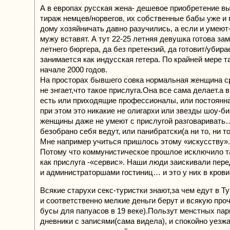
А в европах русская жена- дешевое приобретение 
тираж немцев/норвегов, их собственные бабы уже и г
дому хозяйничать давно разучились, а если и умеют-
мужу вставят. А тут 22-25 летняя девушка готова зам
летнего бюргера, да без претензий, да готовит/убира
занимается как индусская гетера. По крайней мере т
начале 2000 годов.
На просторах бывшего совка нормальная женщина с
не знгает,что такое прислуга.Она все сама делает.а 
есть или приходящие профессионалы, или постоянна
при этом это никакие не олигархи или звезды шоу-б
женщины даже не умеют с прислугой разговаривать
безобрано себя ведут, или панибратски(а ни то, ни то
Мне например учиться пришлось этому «искусству».
Потому что коммунистическое прошлое исключило т
как прислуга -«сервис». Наши люди заискивали пер
и администраторшами гостиниц… и это у них в крови
Всякие старухи секс-туристки знают,за чем едут в Т
и соответственно мелкие деньги берут и всякую про
бусы для папуасов в 19 веке).Пользут менстных пар
дневники с записями(сама видела), и спокойно уезж