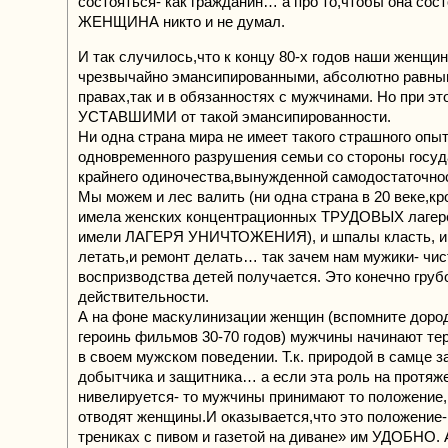
состояться- как гражданин… а про то,чтобы она сост
ЖЕНЩИНА никто и не думал.
И так случилось,что к концу 80-х годов наши женщи
чрезвычайно эмансипированными, абсолютно равным
правах,так и в обязанностях с мужчинами. Но при эт
УСТАВШИМИ от такой эмансипированности.
Ни одна страна мира не имеет такого страшного опыт
одновременного разрушения семьи со стороны госуд
крайнего одиночества,вынужденной самодостаточно
Мы можем и лес валить (ни одна страна в 20 веке,к
имела женских концентрационных ТРУДОВЫХ лагере
имели ЛАГЕРЯ УНИЧТОЖЕНИЯ), и шпалы класть, и 
летать,и ремонт делать… так зачем нам мужики- чис
воспризводства детей получается. Это конечно грубо
действительности.
А на фоне маскулинизации женщин (вспомните доро
героинь фильмов 30-70 годов) мужчины начинают т
в своем мужском поведении. Т.к. природой в самце 
добытчика и защитника… а если эта роль на протяж
нивелируется- то мужчины принимают то положение,
отводят женщины.И оказывается,что это положение-
трениках с пивом и газетой на диване» им УДОБНО. 