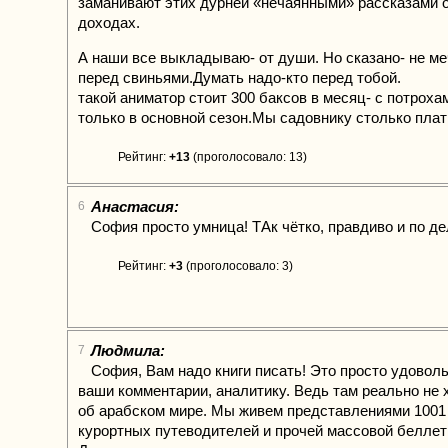
заманивают этих дурней «нечаянными» рассказами о
доходах.
А наши все выкладываю- от души. Но сказано- не ме
перед свиньями.Думать надо-кто перед тобой.
такой аниматор стоит 300 баксов в месяц- с потрохам
только в основной сезон.Мы садовнику столько плат
Рейтинг:
+13
(проголосовало: 13)
Анастасия:
6
София просто умница! ТАк чётко, правдиво и по де
Рейтинг:
+3
(проголосовало: 3)
Людмила:
7
София, Вам надо книги писать! Это просто удовол
ваши комментарии, аналитику. Ведь там реально не 
об арабском мире. Мы живем представлениями 1001 
курортных путеводителей и прочей массовой беллет