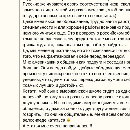
Русские же чураются своих соотечественников, скол
замечала лицо тяпкой и сразу замолкают, чтоб лишн
государственных секретов никто не выпытал:)
Даже имея высшее образование, трудно найти работ
специальности и для хорошей работы все-равно при
немного учиться еще. Это к вопросу о российском об
тому же на русскую жену придется тоже много тратит
гринкарту, авто, пока она там еще работу найдет….
Да, мы менее прихотливы, но это тоже зависит от во
того, что на фантазировали себе перед переездом.
Мне американки в общении как подруги и соседки нр
больше. Они всегда найдут добрые ободряющие сло
произнестут их искренне, не то что соотечественниц
уверены, что одним только переездом заслужили се
«самых лучших и достойных».
Кстати, мой сын в американской школе сидит за одно
девочкой, потому что в разных классах разные столы
двух учеников. И с соседями американцами мы все 
общаемся, и даже за солью к друг другу ходим, так ч
говорить, что они не общительные. Меня всем селом
велосипеде кататься
А статья мне очень понравилась!!!