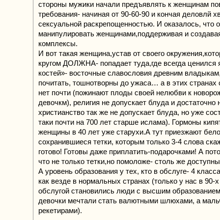
стороны мужики начали предъявлять к женщинам п
требования- начиная от 90-60-90 и кончая деловлй х
сексуальной раскрепощенностью. И оказалось, что о
манипулировать женщинами,поддерживая и создавая
комплексы.
И вот такая женщина,устав от своего окружения,кот
кругом ДОЛЖНА- попадает туда,где всегда ценился 
костей»- восточные славословия древним владыкам,
почитать, тошнотворны до ужаса… а в этих странах
нет почти (пожинают плоды своей нелюбви к новор
девочкм), религия не допускает блуда и достаточно 
христианство так же не допускает блуда, но уже сос
таки почти на 700 лет старше ислама). Гормоны кип
женщины в 40 лет уже старухи.А тут приезжают бел
сохранившиеся тетки, которым только 3-4 слова ска
готово! Готовы даже приплатить-подарочками! А пот
что не только тетки,но помоложе- столь же доступны
А уровень образования у тех, кто в обслуге- 4 клас
как везде в нормальных странах (только у нас в 90-х
обслугой становились люди с высшим образованием
девочки мечтали стать валютными шлюхами, а маль
рекетирами).