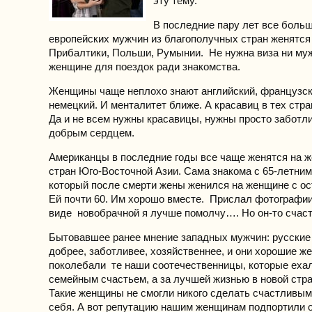
эту тему.
В последние пару лет все боль
европейских мужчин из благополучных стран женятся
Прибалтики, Польши, Румынии. Не нужна виза ни муж
женщине для поездок ради знакомства.
Женщины чаще неплохо знают английский, французск
немецкий. И менталитет ближе. А красавиц в тех стр
Да и не всем нужны красавицы, нужны просто заботл
добрым сердцем.
Американцы в последние годы все чаще женятся на 
стран Юго-Восточной Азии. Сама знакома с 65-летни
который после смерти жены женился на женщине с ос
Ей почти 60. Им хорошо вместе. Прислал фотографии
виде новобрачной я лучше помолчу…. Но он-то счаст
Бытовавшее ранее мнение западных мужчин: русски
добрее, заботливее, хозяйственнее, и они хорошие ж
поколебали те наши соотечественницы, которые ехал
семейным счастьем, а за лучшей жизнью в новой стр
Такие женщины не смогли никого сделать счастливыми
себя. А вот репутацию нашим женщинам подпортили 