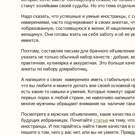
станут хозяйками своей судьбы. Но это тема отдельно
Надо сказать, что успешные и умные иностранцы, с 
намерениями, часто подчеркивают в своих анкетах, ч
«образованную, состоявшуюся в жизни. И нацеленную
женщину». Они готовы взять на себя заботу и об ее р
имеется.
Поэтому, составляя письмо для брачного объявления
указать не только обычный набор качеств : добрая, в
практичная, кулинарка и аккуратная. Это больше кач
анкеты по набору домработниц.
А напишите о своих намерениях иметь стабильную с
что вы любите и можете делать вне своей основной 
есть какие-то навыки и умения. Которые помогут зара
первых порах в любой стране, не навязчиво напишите
многие мужчины обращают внимание на наличие таки
Посмотрите в мужских объявлениях, какие качества о
будущих избранницах. Почитайте
статью
на тему, что
иностранцы. И постарайтесь найти такие качества в с
пишите о том, чего у вас нет, или вы не умеете. Прав