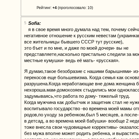
Рейтинг:
+4
(проголосовало: 10)
Sofia:
5
я в свое время много думала над тем, почему сейч
негативное отношение к русским невестам (украинка
все жительницы бывшего СССР тут русские),
это бъет и по мне, и даже по моей дочери- вы не
представляете,насколько пристально следили за мо
местные кумушки- ведь её мать- «русская».
Я думаю,такое безобразие с нашими барышнями- из-
перекосов еще большевизма. Когда семья как основ
разрушена.Когда неработающае вне дома женщина 
нехороша.мам-домохозяек стыдились мои однокласс
задумываясь,что работа по дому- тяжелый труд.
Когда мужчина как добытчик и защитник стал не нуж
воспитывало государство -во времена моей мамы от
родов,по уходу за ребенком,был 5 месяцев, а после-
в детсад, а во времена моей бабушки- вообще 2 нед
тоже внесла свои чудовищные коррективы- оказало
без мужа вполне может родить ребенка, и вырастить 