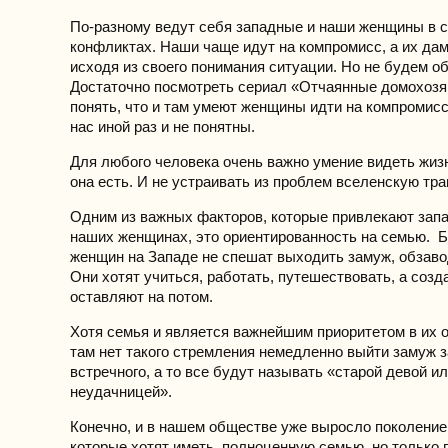
По-разному ведут себя западные и наши женщины в 
конфликтах. Наши чаще идут на компромисс, а их да
исходя из своего понимания ситуации. Но не будем о
Достаточно посмотреть сериал «Отчаянные домохозя
понять, что и там умеют женщины идти на компромис
нас иной раз и не понятны.
Для любого человека очень важно умение видеть жизн
она есть. И не устраивать из проблем вселенскую тра
Одним из важных факторов, которые привлекают зап
наших женщинах, это ориентированность на семью. 
женщин на Западе не спешат выходить замуж, обзаво
Они хотят учиться, работать, путешествовать, а созд
оставляют на потом.
Хотя семья и является важнейшим приоритетом в их 
там нет такого стремления немедленно выйти замуж з
встречного, а то все будут называть «старой девой и
неудачницей».
Конечно, и в нашем обществе уже выросло поколение
которые хотят иметь полноценную семью, но только п