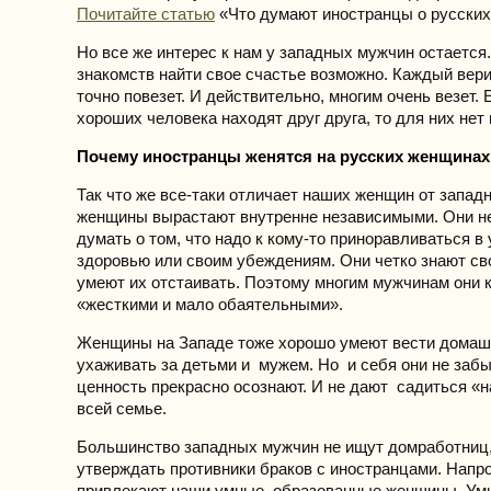
Почитайте статью
«Что думают иностранцы о русских
Но все же интерес к нам у западных мужчин остается.
знакомств найти свое счастье возможно. Каждый вери
точно повезет. И действительно, многим очень везет.
хороших человека находят друг друга, то для них нет 
Почему иностранцы женятся на русских женщинах
Так что же все-таки отличает наших женщин от запа
женщины вырастают внутренне независимыми. Они н
думать о том, что надо к кому-то приноравливаться в
здоровью или своим убеждениям. Они четко знают св
умеют их отстаивать. Поэтому многим мужчинам они 
«жесткими и мало обаятельными».
Женщины на Западе тоже хорошо умеют вести домашн
ухаживать за детьми и мужем. Но и себя они не заб
ценность прекрасно осознают. И не дают садиться «
всей семье.
Большинство западных мужчин не ищут домработниц,
утверждать противники браков с иностранцами. Напр
привлекают наши умные, образованные женщины. Ум