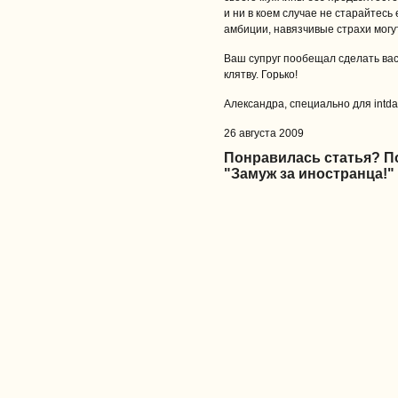
и ни в коем случае не старайтес
амбиции, навязчивые страхи могу
Ваш супруг пообещал сделать ва
клятву. Горько!
Александра, специально для intdat
26 августа 2009
Понравилась статья? 
"Замуж за иностранца!"