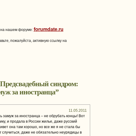
forumdate.ru
 на нашем форуме:
вьте, пожалуйста, активную ссылку на
Предсвадебный синдром:
муж за иностранца
”
11.05.2011
ь замуж за иностранца – не обрубать концы! Вот
ку, и продала в России жилье, даже русский
ивет она там хорошо, но все же я не стала бы
уг случиться, даже не обязательно неурядицы в