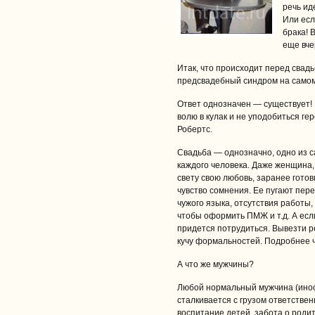
речь ид
Или есл
брака! 
еще вче
Итак, что происходит перед свад
предсвадебный синдром на самом
Ответ однозначен — существует! 
волю в кулак и не уподобиться г
Робертс.
Свадьба — однозначно, одно из 
каждого человека. Даже женщина, 
свету свою любовь, заранее готов
чувство сомнения. Ее пугают пер
чужого языка, отсутствия работы
чтобы оформить ПМЖ и т.д. А если
придется потрудиться. Вывезти ре
кучу формальностей. Подробнее 
А что же мужчины?
Любой нормальный мужчина (иност
сталкивается с грузом ответстве
воспитание детей, забота о роди