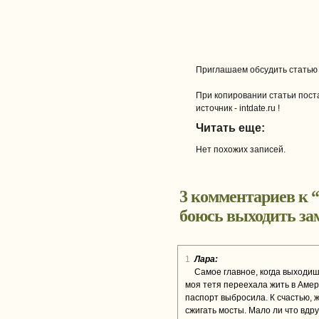
Приглашаем обсудить статью
При копировании статьи поста
источник - intdate.ru !
Читать еще:
Нет похожих записей.
3 комментариев к “
боюсь выходить за
1
Лара:
Самое главное, когда выходиш
моя тетя переехала жить в Амери
паспорт выбросила. К счастью, ж
сжигать мосты. Мало ли что вдр