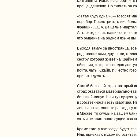
континента. Никто не спорит, что
проще, дешевле. Но сжигать за со
«Я там буду одна!», — говорят мн
перебор. Посмотрите, какие боль
Франции, США. Да целые кварталы
Антарктиде есть наши соотечеств
что общение на родном языке вы
Выходя замуж за иностранца, вов
родственниками, друзьями, коллег
сестру, которая живет на Крайне
общения, которые сегодня досту
почта, чаты, Скайп. И, честно гово
принято думать.
Самый большой страх, который и
страх оказаться материально-зав
большой минус. Но и тут существ
в собственности есть квартира. Н
деньги на карманные расходы у вас
в Москве, то суммы на вашем банк
хоть и не шикарного существован
Кроме того, у вас всегда будет «
Или, приехав с мужем погостить н