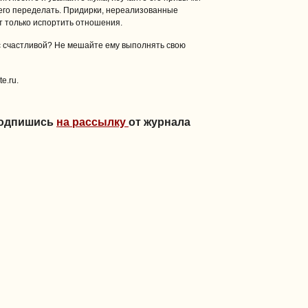
ь его переделать. Придирки, нереализованные
т только испортить отношения.
с счастливой? Не мешайте ему выполнять свою
e.ru.
Подпишись
на рассылку
от журнала