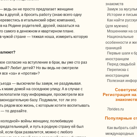
знакомств
— ведь он не просто предлагает женщине
Замуж за мусуль
ы в другой, а бросить работу (знаю всего одну
Истории и письм
перевестись в итальянский офис компании),
Как найти русск
ив на Родине родителей, друзей, оказаться на
(для мужчин)
го самого в денежном и квартирном плане.
Мошенники на с
 в чужой стране — тяжкая ноша, измерить которую
Национальные
особенности и жи
границей
 малюют?
Первые шаги к бр
иностранцем
ое согласие на вступление в брак, вы уже сто раз
Перед свадьбой
ивый? Любит детей? Но вы ведь не смотрели
Переписка c
и все «за» и «против»?
иностранцем
Полезная инфо
дъезда — выскочили бы замуж, не раздумывая.
 к маме домой на соседнюю улицу. А в случае с
Советуем
Регистрация на
ерелопатили гору информации, просмотрели все
знакомст
аконодательную базу. Подумали, тот ли это
ть рядом всю жизнь, с которым хотите воспитывать
7brides.ru
 — то дерзайте.
Популярные с
 «холодной» войны женщину, полюбившую
предательницей, и путь в родную страну ей был
Как выбрать сай
ой, если брак развалится, можно с любого
международных