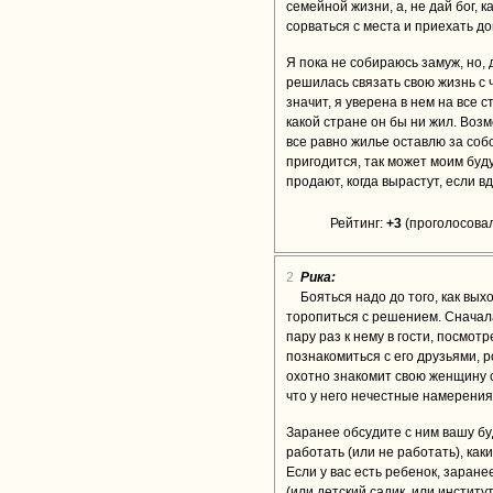
семейной жизни, а, не дай бог, 
сорваться с места и приехать до
Я пока не собираюсь замуж, но, 
решилась связать свою жизнь с ч
значит, я уверена в нем на все 
какой стране он бы ни жил. Возм
все равно жилье оставлю за соб
пригодится, так может моим буд
продают, когда вырастут, если в
Рейтинг:
+3
(проголосовал
2
Рика:
Бояться надо до того, как вых
торопиться с решением. Сначал
пару раз к нему в гости, посмо
познакомиться с его друзьями, 
охотно знакомит свою женщину с
что у него нечестные намерения
Заранее обсудите с ним вашу бу
работать (или не работать), как
Если у вас есть ребенок, заране
(или детский садик, или институ