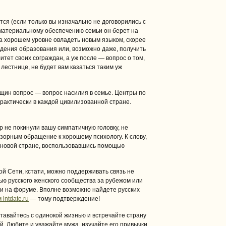
тся (если только вы изначально не договорились с
 материальному обеспечению семьи он берет на
на хорошем уровне овладеть новым языком, скорее
дения образования или, возможно даже, получить
итет своих сограждан, а уж после — вопрос о том,
лестнице, не будет вам казаться таким уж
щин вопрос — вопрос насилия в семье. Центры по
актически в каждой цивилизованной стране.
р не покинули вашу симпатичную головку, не
азорным обращение к хорошему психологу. К слову,
в новой стране, воспользовавшись помощью
й Сети, кстати, можно поддерживать связь не
тью русского женского сообщества за рубежом или
и на форуме. Вполне возможно найдете русских
intdate.ru
— тому подтверждение!
авайтесь с одинокой жизнью и встречайте страну
й. Любите и уважайте мужа, изучайте его привычки