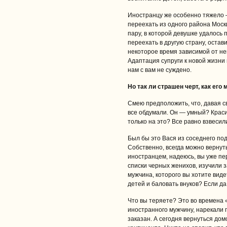
Иностранцу же особенно тяжело 
переехать из одного района Москв
пару, в которой девушке удалось 
переехать в другую страну, остав
некоторое время зависимой от не
Адаптация супруги к новой жизни
нам с вам не суждено.
Но так ли страшен черт, как его
Смею предположить, что, давая св
все обдумали. Он — умный? Крас
только на это? Все равно взвесил
Был бы это Вася из соседнего по
Собственно, всегда можно вернуть
иностранцем, надеюсь, вы уже п
списки черных женихов, изучили з
мужчина, которого вы хотите виде
детей и баловать внуков? Если да
Что вы теряете? Это во времена
иностранного мужчину, нарекали 
заказан. А сегодня вернуться дом