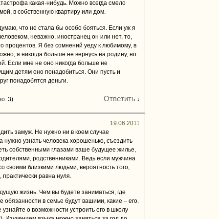
катастрофа какая-нибудь. Можно всегда смело
мой, в собственную квартиру или дом.
думаю, что не стала бы особо бояться. Если уж я
еловеком, неважно, иностранец он или нет, то,
сто процентов. Я без сомнений уеду к любимому, в
ожно, я никогда больше не вернусь на родину, но
ой. Если мне не оно никогда больше не
ущим детям оно понадобиться. Они пусть и
друг понадобятся деньги.
Ответить
о: 3)
↓
19.06.2011
одить замуж. Не нужно ни в коем случае
а нужно узнать человека хорошенько, съездить
треть собственными глазами ваше будущее жилье,
родителями, родственниками. Ведь если мужчина
о своими близкими людьми, вероятность того,
, практически равна нуля.
дущую жизнь. Чем вы будете заниматься, где
ие обязанности в семье будут вашими, какие – его.
е узнайте о возможности устроить его в школу
т). Изучением языка можно заняться за год до