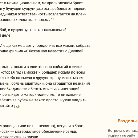
ет о межнациональном, межрелигиозном браке.
и у будущей супруги уже есть ребенок от первого
Ведь какая ответственность возлагается на плечи
рашнего холостяка и повесы?!
ьбой, и существует ли так называемый
 деле.
И еще как мешает упорядочить все мысли, собрать
ероине фильма «Сбежавшая невеста» с Джулией
самых важных и волнительных событий в жизни
которая год (а может и больше!) искала по всем
ила себя на выезд в другую страну, испытывает
емены, боязнь адаптации, она страшится незнания
, необходимости обегать «тысячи» инстанций,
 речь идет о матери-одиночке, то ей вдвойне
бенка за рубеж не так-то просто, нужно уладить
читайте
тут
.
Разделы
ранец он или нет — неважно), вступая в брак,
Встреча с жених
нности — материальное обеспечение семьи,
Выбираем сайт
телях спутницы жизни.