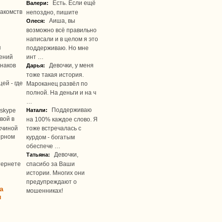
Есть. Если ещё
Валери:
акомств
непоздно, пишите
Аиша, вы
Олеся:
возможно всё правильно
написали и в целом я это
я
поддерживаю. Но мне
ений
инт …
наков
Девочки, у меня
Дарья:
тоже такая история.
ей - где
Мароканец развёл по
полной. На деньги и на ч
…
Поддерживаю
skype
Натали:
вой в
на 100% каждое слово. Я
жчиной
тоже встречалась с
ерном
курдом - богатым
обеспече …
Девочки,
Татьяна:
тернете
спасибо за Ваши
истории. Многих они
предупреждают о
а
мошенниках!
u