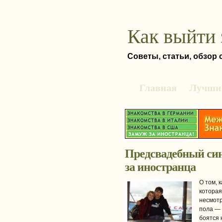
Как выйти 
Советы, статьи, обзор
Главная
Лучшие
Предсвадебный син
за иностранца
О том, 
которая
несмотр
пола — 
боятся 