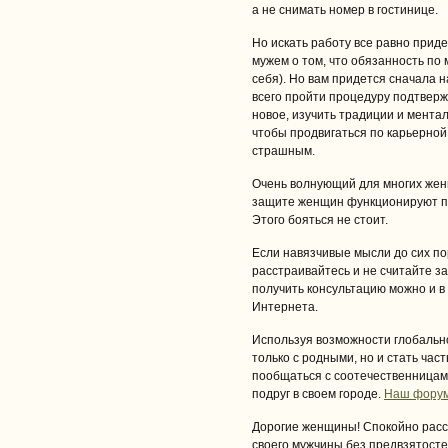
а не снимать номер в гостинице.
Но искать работу все равно приде
мужем о том, что обязанность по
себя). Но вам придется сначала 
всего пройти процедуру подтверж
новое, изучить традиции и ментал
чтобы продвигаться по карьерной 
страшным.
Очень волнующий для многих жен
защите женщин функционируют пр
Этого бояться не стоит.
Если навязчивые мысли до сих по
расстраивайтесь и не считайте з
получить консультацию можно и 
Интернета.
Используя возможности глобально
только с родными, но и стать час
пообщаться с соотечественницам
подруг в своем городе.
Наш форум 
Дорогие женщины! Спокойно расст
своего мужчины без предвзятосте