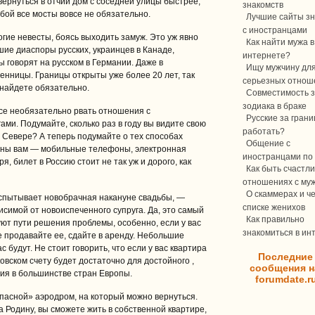
 вернуться в отчий дом с соседней улицы быстрее,
знакомств
бой все мосты вовсе не обязательно.
Лучшие сайты зн
с иностранцами
огие невесты, боясь выходить замуж. Это уж явно
Как найти мужа в
шие диаспоры русских, украинцев в Канаде,
интернете?
 говорят на русском в Германии. Даже в
Ищу мужчину дл
енницы. Границы открыты уже более 20 лет, так
серьезных отнош
 найдете обязательно.
Совместимость з
зодиака в браке
се необязательно рвать отношения с
Русские за границ
ами. Подумайте, сколько раз в году вы видите свою
работать?
м Севере? А теперь подумайте о тех способах
Общение с
пны вам — мобильные телефоны, электронная
иностранцами по 
ря, билет в Россию стоит не так уж и дорого, как
Как быть счастли
отношениях с му
О скаммерах и ч
спытывает новобрачная накануне свадьбы, —
списке женихов
исимой от новоиспеченного супруга. Да, это самый
Как правильно
уют пути решения проблемы, особенно, если у вас
знакомиться в ин
е продавайте ее, сдайте в аренду. Небольшие
 будут. Не стоит говорить, что если у вас квартира
Последние
овском счету будет достаточно для достойного ,
сообщения н
ия в большинстве стран Европы.
forumdate.r
запасной» аэродром, на который можно вернуться.
а Родину, вы сможете жить в собственной квартире,