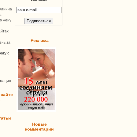
манина
а
ую жену
айтах
Реклама
знь за
аку с
рмация
:
 сайте
в
татьи
Новые
т
комментарии