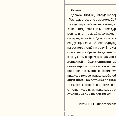
5
Tatiana:
Девочки, милые, никогда не ве
, Господь отвёл, не замужем. Се
Ни одному арабу вы не нужны, ну
хотите нет, а это так. Многие д
менталитет на арабах, думают, 
смотрит, то любит. Да откройте 
следующий самолёт очередную дур
на востоке и ещё ни разу!!! не 
счастливой в браке. Когда женщи
с потухшим взором, как рабыни к
женщиной — брак с египтянином
очень хорошо описано как издев
народом, а в жизне всё всегда 
нищие, в голове только как бы о
египтянами, но потом не плачтес
такая вся хорошая его любили 
отношение, с ними надо как с ра
отношение они не понимают.
Рейтинг:
+16
(проголосова