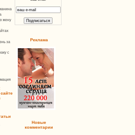
манина
а
ую жену
айтах
Реклама
знь за
аку с
рмация
:
 сайте
в
татьи
Новые
т
комментарии