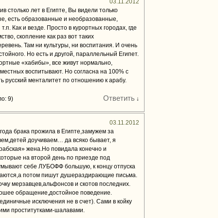
03.11.2012
ив столько лет в Египте, Вы видели только
ые, есть образованные и необразованные,
.п. Как и везде. Просто в курортных городах, где
ство, скопление как раз вот таких
ревень. Там ни культуры, ни воспитания. И очень
стойного. Но есть и другой, параллельный Египет.
рортные «хабибы», все живут нормально,
вместных воспитывают. Но согласна на 100% с
ть русский менталитет по отношению к арабу.
Ответить
о: 9)
↓
03.11.2012
1 года брака прожила в Египте,замужем за
ем,детей доучиваем… да всяко бывает, я
рабская» жена.Но повидала конечно и
которые на второй день по приезде под
мывают себе ЛУБОФФ большую, к концу отпуска
учаются,а потом пишут душераздирающие письма.
чку мерзавцев,альфонсов и скотов последних.
ошее обращение,достойное поведение.
единичные исключения не в счет). Сами в койку
ними проститутками-шалавами.