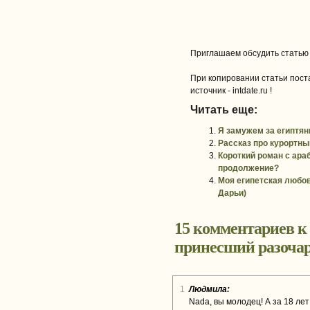
Приглашаем обсудить статью
При копировании статьи поста
источник - intdate.ru !
Читать еще:
Я замужем за египтян
Рассказ про курортны
Короткий роман с ара
продолжение?
Моя египетская любов
Дарьи)
15 комментариев к
принесший разочар
1
Людмила:
Nada, вы молодец! А за 18 ле