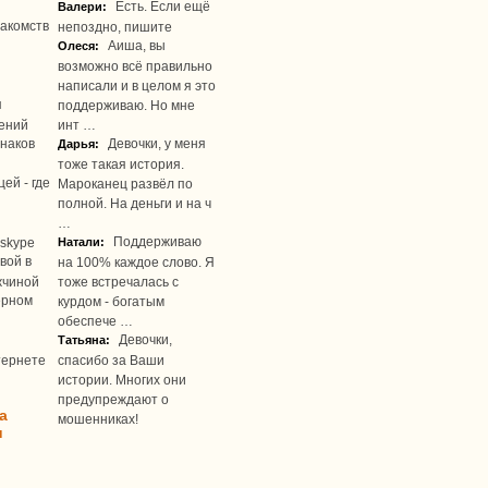
Есть. Если ещё
Валери:
акомств
непоздно, пишите
Аиша, вы
Олеся:
возможно всё правильно
написали и в целом я это
я
поддерживаю. Но мне
ений
инт …
наков
Девочки, у меня
Дарья:
тоже такая история.
ей - где
Мароканец развёл по
полной. На деньги и на ч
…
Поддерживаю
skype
Натали:
вой в
на 100% каждое слово. Я
жчиной
тоже встречалась с
ерном
курдом - богатым
обеспече …
Девочки,
Татьяна:
тернете
спасибо за Ваши
истории. Многих они
предупреждают о
а
мошенниках!
u