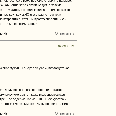
ином, все как у всех, поехала отдыхать на море,
иски, общение через скайп.Безумно хотела
не получалось, он звал, ждал, а потом все как то
ли про друг друга.НО я все равно помню, и
о встретимся, хотя бы просто спросить «как
сть такие воспоминания!!!
Ответить
о: 4)
↓
09.09.2012
«русские мужчины оборзели уже «, поэтому такое
ква , люди все еще на внешнее содержание
сему миру уже давно , даже в развивающихся
утреннее содержание женщины ..ее чувства и
ит, не как модель может быть..но чем она живет.
Ответить
о: 4)
↓