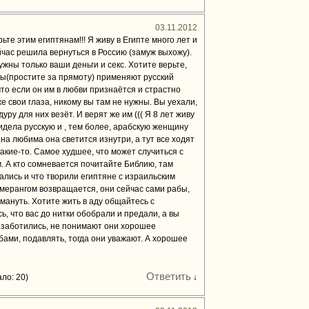
03.11.2012
рьте этим египтянам!!! Я живу в Египте много лет и
йчас решила вернуться в Россию (замуж выхожу).
жны только ваши деньги и секс. Хотите верьте,
уры(простите за прямоту) применяют русский
что если он им в любви признаётся и страстно
же свои глаза, никому вы там не нужны. Вы уехали,
у для них везёт. И верят же им ((( Я 8 лет живу
увидела русскую и , тем более, арабскую женщину
на любима она светится изнутри, а тут все ходят
акие-то. Самое худшее, что может случиться с
. А кто сомневается почитайте Библию, там
ались и что творили египтяне с израильским
бумерангом возвращается, они сейчас сами рабы,
бмануть. Хотите жить в аду общайтесь с
ь, что вас до нитки обобрали и предали, а вы
и заботились, не понимают они хорошее
бами, подавлять, тогда они уважают. А хорошее
Ответить
ло: 20)
↓