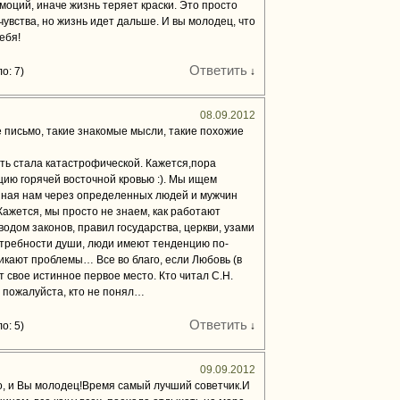
моций, иначе жизнь теряет краски. Это просто
чувства, но жизнь идет дальше. И вы молодец, что
ебя!
Ответить
о: 7)
↓
08.09.2012
 письмо, такие знакомые мысли, такие похожие
ь стала катастрофической. Кажется,пора
ию горячей восточной кровью :). Мы ищем
нная нам через определенных людей и мужчин
Кажется, мы просто не знаем, как работают
одом законов, правил государства, церкви, узами
отребности души, люди имеют тенденцию по-
никают проблемы… Все во благо, если Любовь (в
 свое истинное первое место. Кто читал С.Н.
, пожалуйста, кто не понял…
Ответить
о: 5)
↓
09.09.2012
о, и Вы молодец!Время самый лучший советчик.И