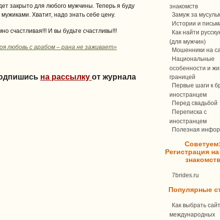
дет закрыто для любого мужчины. Теперь я буду
знакомств
 мужиками. Хватит, надо знать себе цену.
Замуж за мусуль
Истории и письм
но счастливая!!! И вы будьте счастливы!!!
Как найти русск
(для мужчин)
оя любовь с арабом – рана не заживает»
Мошенники на с
Национальные
особенности и жи
Подпишись
на рассылку
от журнала
границей
Первые шаги к бр
иностранцем
Перед свадьбой
Переписка c
иностранцем
Полезная инфо
Советуем
Регистрация на
знакомст
7brides.ru
Популярные с
Как выбрать сай
международных