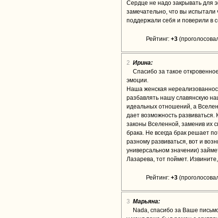
Сердце не надо закрывать для э
замечательно, что вы испытали 
поддержали себя и поверили в с
Рейтинг:
+3
(проголосовал
2
Ирина:
Спасибо за такое откровенное
эмоции.
Наша женская нереализованност
разбавлять нашу славянскую нац
идеальных отношений, а Вселе
дает возможность развиваться. 
законы Вселенной, заменив их св
брака. Не всегда брак решает п
разному развиваться, вот и воз
универсальном значении) займет
Лазарева, тот поймет. Извините
Рейтинг:
+3
(проголосовал
3
Марьяна:
Nada, спасибо за Ваше письм