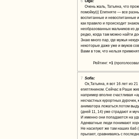
6
Olga:
Очень жаль, Татьяна, что прож
помойку((( Египняте — все разн
воспитанные и невоспитанные и т
как правило и происходит знаком
необразованных мальчиков из де
редко, когда там можно найти до
Знаю много пар, где мужья неку
некоторые даже уже и вкуков со
Вами в том, что нельзя применя
Рейтинг:
+1
(проголосовал
7
Sofia:
Ох,Татьяна, я вот 16 лет из 2
египтянином. Сейчас в Раше жив
например вполне счастливая «а
несчастных курортных дурочек, 
аниматора ложаться.потом выду
(дней 11, 14) уже страдают и м
И именно они попадаются на удо
Адекватные люди понимают хор
Не насилуют же там наших баб (
прыгают, сравниваясь с послед