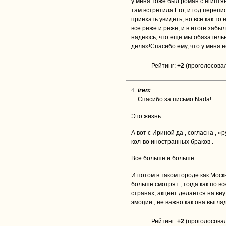
у меня тоже был роман с египтян
там встретила Его, и год переп
приехать увидеть, но все как то 
все реже и реже, и в итоге забы
надеюсь, что еще мы обязательн
дела»!Спасибо ему, что у меня е
Рейтинг:
+2
(проголосовал
4
iren:
Спасибо за письмо Nada!
Это жизнь
А вот с Ириной да , согласна , 
кол-во иностранных браков .
Все больше и больше ..
И потом в таком городе как Мос
больше смотрят , тогда как по в
странах, акцент делается на вн
эмоции , не важно как она выгляд
Рейтинг:
+2
(проголосовал