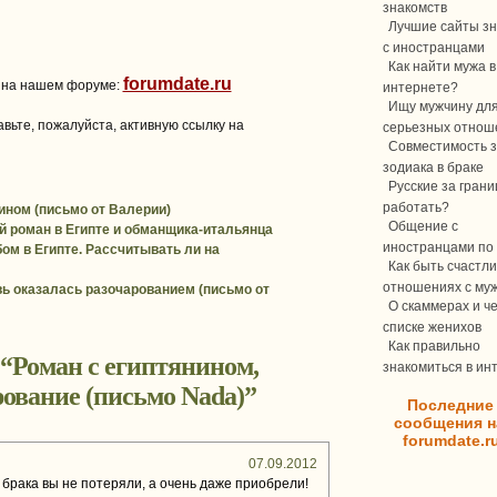
знакомств
Лучшие сайты зн
с иностранцами
Как найти мужа в
forumdate.ru
 на нашем форуме:
интернете?
Ищу мужчину дл
вьте, пожалуйста, активную ссылку на
серьезных отнош
Совместимость з
зодиака в браке
Русские за границ
работать?
ином (письмо от Валерии)
Общение с
й роман в Египте и обманщика-итальянца
иностранцами по 
бом в Египте. Рассчитывать ли на
Как быть счастли
отношениях с му
ь оказалась разочарованием (письмо от
О скаммерах и ч
списке женихов
Как правильно
 “
Роман с египтянином,
знакомиться в ин
ование (письмо Nada)
”
Последние
сообщения н
forumdate.r
07.09.2012
т брака вы не потеряли, а очень даже приобрели!