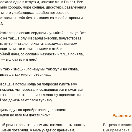
оехала одна в отпуск и, конечно же, в Египет. Все
было хорошо, море солнце, дискотеки, развлечения
и много улыбающихся арабов, которые не
оставляют тебя без внимания со своей стороны и
.д.
Уезжала я с легким сердцем и улыбкой на лице. Все
ло не так… Получив заряд энергии, почувствовав
кому-то — стало не хватать воздуха в прямом
ходить смс-ки с признаниями в любви,
йной ночи, со словами нежности и т.п., я поняла,
— в слова или в него).
 таких эмоций, почему мы так скупы на слова,
нимаешь, как много потеряла…
сяца, а потом ,когда он попросил купить ему
отказала, мы перестали созваниваться и смситься.
 что хорошее отношение к человеку оценивается в
й раз доказывают свою тупизну.
щины идут на приобретение для своего
ди!!! До чего мы докатились?
Разделы
йный роман с египтянином дал возможность понять
Встреча с жених
и, меня потеряли. А боль уйдет со временем.
Выбираем сайт