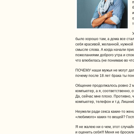
п
т
было хорошо там, а дома все ста
себя красивой, желанной, нужной 
смысле слова. А когда начали при
пожеланиями доброго утра и споко
что влюбилась (не понимаю во что 
ПОЧЕМУ наши мужья не могут дать
почему после 18 лет брака ты по
Общение продолжалось ровно 2 ме
компьютер, а я, соответственно, 
Да, сейчас мне плохо. Противно,
компьютер, телефон и т.д. Лишни
Неужели ради секса какие-то жен
«любимого» каких-то вещей? Госпо
Я не жалею ни о чем, этот случа
и оценить себя!!! Меня не бросил