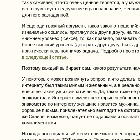
так ухаживает, что-то очень ценное теряется, а у мужч
всего чувствует недоумение и разочарование, женщи
для него разгаданной.
И еще один важный аргумент, таков закон отношений:
изначально сошлись, притянулись друг к другу, на т
«нижнем уровне» ( сексе), то, как правило, развивать
более высокий уровень (доверять друг другу, быть дру
практически невыполнимая задача. Подробно про это
в следующей статье
.
Поэтому каждый выбирает сам, какого результата нам
У некоторых может возникнуть вопрос, а что делать, 
интернету был таким милым и желанным, а в реально
вовсе не таким уж и симпатичным. Да, такое тоже не р
знакомства в Интернете имеют некоторые особенност
знакомстве по интернету женщине нравится мужчина,
хорошие письма, привлекательно выглядит на фотогр
же Скайпе, возможно, балует ее подарками и осыпает
комплиментами.
Но когда потенциальный жених приезжает в ее город, 
что это совсем не ТОТ мужчина. Первое, что можно п