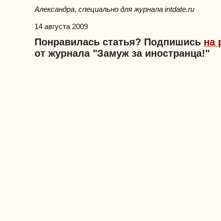
Александра, специально для журнала intdate.ru
14 августа 2009
Понравилась статья? Подпишись
на 
от журнала "Замуж за иностранца!"