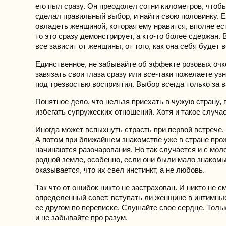
его пыл сразу. Он преодолел сотни километров, чтобы
сделал правильный выбор, и найти свою половинку. 
овладеть женщиной, которая ему нравится, вполне ес
то это сразу демонстрирует, а кто-то более сдержан.
все зависит от женщины, от того, как она себя будет в
Единственное, не забывайте об эффекте розовых очко
завязать свои глаза сразу или все-таки пожелаете уз
под трезвостью восприятия. Выбор всегда только за в
Понятное дело, что нельзя приехать в чужую страну, 
избегать супружеских отношений. Хотя и такое случае
Иногда может вспыхнуть страсть при первой встрече. 
А потом при ближайшем знакомстве уже в стране про
начинаются разочарования. Но так случается и с мо
родной земле, особенно, если они были мало знаком
оказывается, что их свел инстинкт, а не любовь.
Так что от ошибок никто не застрахован. И никто не с
определенный совет, вступать ли женщине в интимны
ее другом по переписке. Слушайте свое сердце. Толь
и не забывайте про разум.