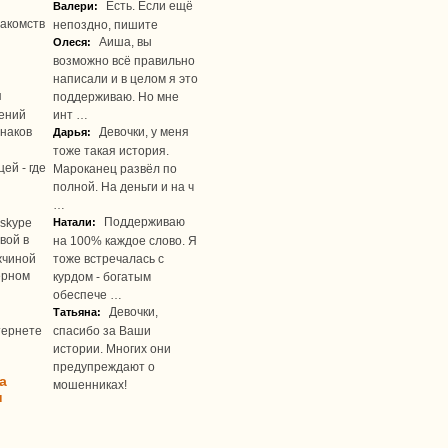
Есть. Если ещё
Валери:
акомств
непоздно, пишите
Аиша, вы
Олеся:
возможно всё правильно
написали и в целом я это
я
поддерживаю. Но мне
ений
инт …
наков
Девочки, у меня
Дарья:
тоже такая история.
ей - где
Мароканец развёл по
полной. На деньги и на ч
…
Поддерживаю
skype
Натали:
вой в
на 100% каждое слово. Я
жчиной
тоже встречалась с
ерном
курдом - богатым
обеспече …
Девочки,
Татьяна:
тернете
спасибо за Ваши
истории. Многих они
предупреждают о
а
мошенниках!
u