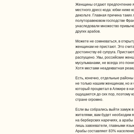
Женщины отдают предпочтение яр
местного дресс-кода: юбки ниже к
декольте. Главная причина таких
полуторавековом господстве Фра
унаследовали множество привыче
других арабов.
Можете не сомневаться, в открыт
женщинам не пристают. Это счит
достоинству её супруга. Пристают
распущено. Увы, российские женщ
мусульманами, не всегда это пон
Хотя местами неадекватная реакц
Есть, конечно, отдельные районы
не только нашим женщинам, но и
который процветал в Алжире в нач
ощущаются до сих пор, поэтому к
стране огромно.
Если вы собрались выйти замуж в
жителями, вам будет необходим я
на берберских наречиях, а арабы
лишь завоеватели, главными язы
Арабы составляют 83% населения