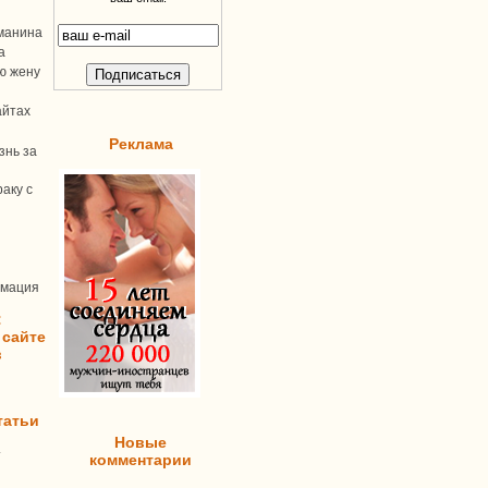
манина
а
ую жену
айтах
Реклама
знь за
аку с
рмация
:
 сайте
в
татьи
Новые
т
комментарии