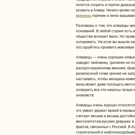
хочется спорить и горячо доказыв
уезжать в Алжир. Ничего кроме с
мужчины
горячие и легко взрываю
Разговоры о том, что алжирцы чр
оснований. В любой стране есть и
общества волнуют мало. Но прави
оспаривать. Уж если вы вышли за
постарайтесь проявить максимум 
Алжирцы — очень хорошие семьян
заводят любовниц (религия не по
распространённому мнению, брак 
религиозной точки зрения не зап
настаивать, чтобы женщина измен
жена может даже посещать местную
оговорить все эти нюансы лучше е
знакомств.
Алжирцы очень хорошо относятся 
что умеют держат мужей в ежовых
считают весьма и весьма достой
менталитетом русских девушек: в
фактов, связанных с Россией. В А
строительной и нефтегазодобыв