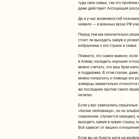
туда свои семьи, так что проблем 
даже действует Ассоциация росс
Да и у нас возможностей познако
немало — в военных вузах РФ учат
Перед тем как окончательно реши
стоит ли выходить замуж и уезжат
избранника о его стране и семье.
Помните, что самое важное, если
в Алжир, наладить хорошие отнош
можно считать, что ваш брак напо
и поддержка. В этом случае, даже,
можно попросить о помощи его ро
алжирцы уважительно относятся к
же последние против такого брака,
нелегко.
Если у вас завязались серьёзные
«белая любовница», он не альфонс
сожалению, случается нередко), 
выходить замуж в чужую страну, 
Всё зависит от вашего отношения
Если вы не будете идти на конфли