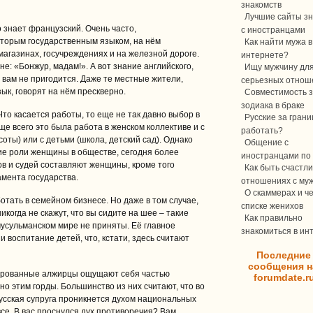
знакомств
Лучшие сайты зн
знает французский. Очень часто,
с иностранцами
вторым государственным языком, на нём
Как найти мужа в
магазинах, госучреждениях и на железной дороге.
интернете?
не: «Бонжур, мадам!». А вот знание английского,
Ищу мужчину дл
 вам не пригодится. Даже те местные жители,
серьезных отнош
ык, говорят на нём прескверно.
Совместимость з
зодиака в браке
то касается работы, то еще не так давно выбор в
Русские за границ
е всего это была работа в женском коллективе и с
работать?
оты) или с детьми (школа, детский сад). Однако
Общение с
е роли женщины в обществе, сегодня более
иностранцами по 
в и судей составляют женщины, кроме того
Как быть счастли
мента государства.
отношениях с му
О скаммерах и ч
отать в семейном бизнесе. Но даже в том случае,
списке женихов
икогда не скажут, что вы сидите на шее – такие
Как правильно
усульманском мире не приняты. Её главное
знакомиться в ин
 воспитание детей, что, кстати, здесь считают
Последние
сообщения н
зированные алжирцы ощущают себя частью
forumdate.r
о этим горды. Большинство из них считают, что во
русская супруга проникнется духом национальных
все. В вас проснулся дух противоречия? Вам