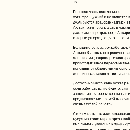
1%.
Большая часть населения хорошо 
хотя французский и не является 
дублируются арабские надписи в 
Ах, как приятно, слышать в магази
даже самое прекрасное, в Алжире
которые утверждают, что знают яз
Большинство алжирок работают. Ч
Алжире был сильно ограничен: чащ
женщинами (например, салон крас
происходит явное переосмыслени
половины от общего числа юристо
женщины составляют треть парла
Достаточно часто жена может раб
если работать вы не будете, вам н
заявления в сторону женщины в м
предназначение – семейный очаг и
очень тяжёлой работой.
Стоит учесть, что даже европеи
мусульманского мира и чрезвычайн
имя любви и уважения к мужу их 
традиций их страны и станет как 