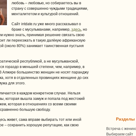
любовь – любовью, но собираетесь вы в
страну с совершенно чуждыми традициями,
менталитетом и культурой отношений.
Сайт intdate.ru уже много рассказывал о
браке с мусульманами, например,
здесь
, но
чём нужно знать, принимая решение связать свою
оит ли переезжать в такую далёкую африканскую
рой (около 80%) занимает таинственная пустыня
ратической республикой, а не мусульманской,
я гораздо в меньшей степени, чем, например, в
. В Алжире большинство женщин не носят паранджу
тка, хотя в отдаленных провинциях женщине до сих
ужа для этого.
личается в каждом конкретном случае. Нельзя
вы, которая вышла замуж и попала под жестокий
ажем, которая в отношениях со всеми своими
сравненно большую свободу.
Разделы
есь живет, сама вправе выбирать тот или иной
ое – сохранить хорошую репутацию, как свою
Встреча с жених
Выбираем сайт