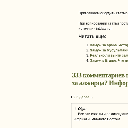
Приглашаем обсудить статью
При копировании статьи поста
источник - intdate.ru !
Читать еще:
Замуж за араба. Исто
Замуж за мусульмани
Реально ли выйти зам
Замуж в Египет. Что н
333 комментариев 
за алжирца? Инфо
1
2
3
Далее →
1
Olga:
Все эти советы и рекомендац
Африки и Ближнего Востока.