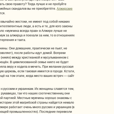
ать свою правоту? Тогда лучше и не пробуйте
емейных скандалов вы не приобретёте.
Алжирские
тся.
езвычайно жестоки, не имеют под собой никаких
нтеллигентные люди, а есть и те, для кого законы
ло «мужчина всегда прав» в Алжире лучше не
муж за алжирца и поехали за ним, то в отношениях
терпения и такта.
ины. Они домашние, практически не пьют, не
зволяет), после работы идут домой. Вопреки
(никях) между христианкой и мусульманином с
рещён. В цивилизованной семье никто не будет
яла веру и ходила в мечеть. При желании русская
 церковь, если таковая имеется в городе. Кстати,
щё на том этапе, когда место ваших встреч — сайт
к русским и украинкам. Их женщины славятся тем,
 рукавицах, так что наших соотечественниц они
ной партией. Местные мужчины хорошо знакомы с
 истории этой магрибской страны найдется немало
лжире работает очень много русских и украинцев (в
ающей промышленностях). Последние перевезли