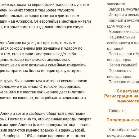
знакомств
ким одеждам на европейский манер, но с учетом
Замуж за мусуль
олен, никаких топов и тем более глубокого
Истории и письм
 либеральных взглядов кроется в длительном
Как найти русск
нции над Алжиром. От европейцев местные жители
(для мужчин)
к, которые заметно выделяют алжирцев среди
Мошенники на с
Национальные
ую в Алжире на улицах к привлекательным
особенности и жи
ается оскорблением для женщины и ударом по
границей
 к тем, кто выглядит доступно и ведёт себя
Первые шаги к бр
ины, которых привлекают знакомства с
иностранцем
имают, из-за чего возможны семейные конфликты.
Перед свадьбой
ия на красивых белых женщин присутствует.
Переписка c
иностранцем
 и трущобы, появляться в которых весьма опасно
Полезная инфо
 белокожим мужчинам. Отголоски терроризма,
Советуем
але 90-х и известен как «черное десятилетие»,
Регистрация на
оличество военных, полицейских и видеокамер в
знакомст
7brides.ru
 Алжир и хотите свободно общаться с местными
зык. Несмотря на то, что коренные народы говорят
Популярные с
 в истории Алжира (как и французы потом) — всего
Как выбрать сай
ками являются именно арабский и французский.
международных
, берберы — 16%, прочие народности — около