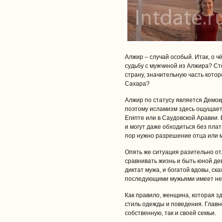
Алжир – случай особый. Итак, о 
судьбу с мужчиной из Алжира? Ст
страну, значительную часть кото
Сахара?
Алжир по статусу является Демок
поэтому исламизм здесь ощущаетс
Египте или в Саудовской Аравии
и могут даже обходиться без пла
пор нужно разрешение отца или м
Опять же ситуация разительно от
сравнивать жизнь и быть юной де
диктат мужа, и богатой вдовы, ск
последующими мужьями имеет не
Как правило, женщина, которая зд
стиль одежды и поведения. Главн
собственную, так и своей семьи.