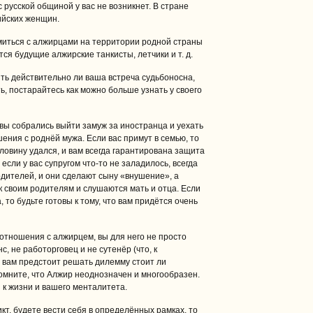
с русской общиной у вас не возникнет. В стране
ийских женщин.
миться с алжирцами на территории родной страны
ся будущие алжирские танкисты, летчики и т. д.
ть действительно ли ваша встреча судьбоносна,
ь, постарайтесь как можно больше узнать у своего
 вы собрались выйти замуж за иностранца и уехать
ения с роднёй мужа. Если вас примут в семью, то
ловину удался, и вам всегда гарантирована защита
 если у вас супругом что-то не заладилось, всегда
дителей, и они сделают сыну «внушение», а
 своим родителям и слушаются мать и отца. Если
 то будьте готовы к тому, что вам придётся очень
 отношения с алжирцем, вы для него не просто
, не работорговец и не сутенёр (что, к
и вам предстоит решать дилемму стоит ли
помните, что Алжир неоднозначен и многообразен.
 к жизни и вашего менталитета.
кт, будете вести себя в определённых рамках, то