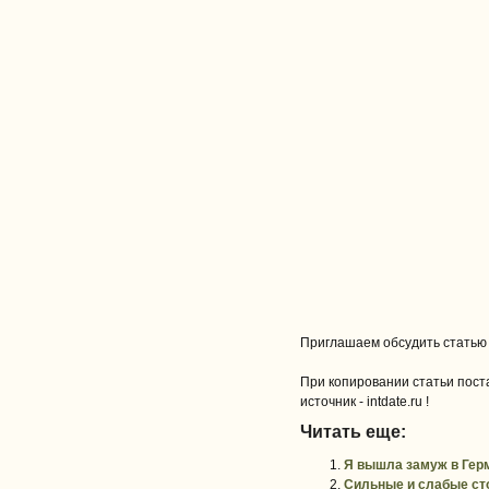
Приглашаем обсудить статью
При копировании статьи поста
источник - intdate.ru !
Читать еще:
Я вышла замуж в Гер
Сильные и слабые ст