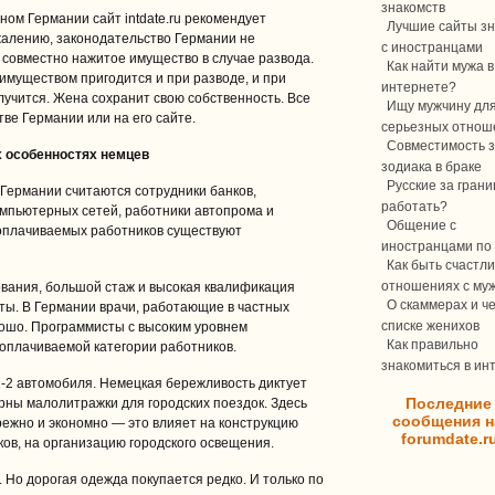
знакомств
ном Германии сайт intdate.ru рекомендует
Лучшие сайты зн
жалению, законодательство Германии не
с иностранцами
 совместно нажитое имущество в случае развода.
Как найти мужа в
имуществом пригодится и при разводе, и при
интернете?
лучится. Жена сохранит свою собственность. Все
Ищу мужчину дл
ве Германии или на его сайте.
серьезных отнош
Совместимость з
х особенностях немцев
зодиака в браке
Русские за границ
ермании считаются сотрудники банков,
работать?
мпьютерных сетей, работники автопрома и
Общение с
ооплачиваемых работников существуют
иностранцами по 
Как быть счастли
отношениях с му
вания, большой стаж и высокая квалификация
О скаммерах и ч
ты. В Германии врачи, работающие в частных
списке женихов
ошо. Программисты с высоким уровнем
Как правильно
оплачиваемой категории работников.
знакомиться в ин
-2 автомобиля. Немецкая бережливость диктует
Последние
рны малолитражки для городских поездок. Здесь
сообщения н
ежно и экономно — это влияет на конструкцию
forumdate.r
ов, на организацию городского освещения.
Но дорогая одежда покупается редко. И только по