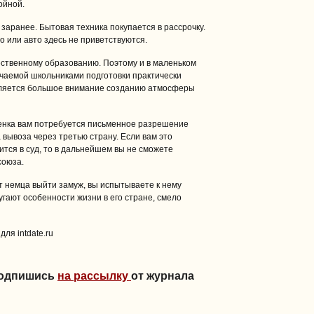
ойной.
заранее. Бытовая техника покупается в рассрочку.
о или авто здесь не приветствуются.
ственному образованию. Поэтому и в маленьком
лучаемой школьниками подготовки практически
еляется большое внимание созданию атмосферы
бенка вам потребуется письменное разрешение
вывоза через третью страну. Если вам это
ится в суд, то в дальнейшем вы не сможете
союза.
 немца выйти замуж, вы испытываете к нему
угают особенности жизни в его стране, смело
ля intdate.ru
Подпишись
на рассылку
от журнала