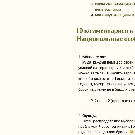
Какие они, немецкие 
пунктуальные
Как живут женщины в
10 комментариев к
Национальные осо
1
without name:
ну да, каждый немец со своей
условий на территории бывшей Г
можно за тысяч 15 купить евро. 
кто собрался ехать в Германию,
ведер ))) мусор тут сортируется )
бросили..стекло не в бак для сте
Рейтинг:
+2
(проголосовал
2
Olyunya:
Пусть распределение мусора 
проблемой. Через год жизни в Ге
отдельное ведро для бумаги.