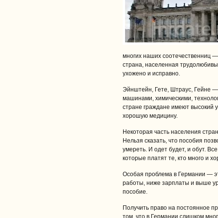
многих наших соотечественниц —
страна, населенная трудолюбивы
ухожено и исправно.
Эйнштейн, Гете, Штраус, Гейне —
машинами, химическими, техноло
стране граждане имеют высокий 
хорошую медицину.
Некоторая часть населения стра
Нельзя сказать, что пособия позв
умереть. И одет будет, и обут. В
которые платят те, кто много и х
Особая проблема в Германии — э
работы, ниже зарплаты и выше у
пособие.
Получить право на постоянное пр
том, что в Германии слишком мног