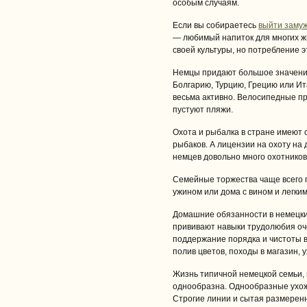
особым случаям.
Если вы собираетесь
выйти замуж
— любимый напиток для многих ж
своей культуры, но потребление э
Немцы придают большое значение
Болгарию, Турцию, Грецию или И
весьма активно. Велосипедные пр
пустуют пляжи.
Охота и рыбалка в стране имеют 
рыбаков. А лицензии на охоту на 
немцев довольно много охотников
Семейные торжества чаще всего 
ужином или дома с вином и легким
Домашние обязанности в немецки
прививают навыки трудолюбия оч
поддержание порядка и чистоты в 
полив цветов, походы в магазин, у
Жизнь типичной немецкой семьи, 
однообразна. Однообразные ухож
Строгие линии и сытая размерен