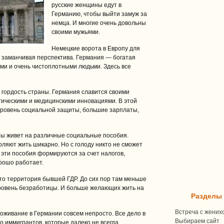
русские женщины едут в
Германию, чтобы выйти замуж за
немца. И многие очень довольны
своими мужьями.
Немецкие ворота в Европу для
 заманчивая перспектива. Германия — богатая
ми и очень чистоплотными людьми. Здесь все
 гордость страны. Германия славится своими
гическими и медицинскими инновациями. В этой
уровень социальной защиты, большие зарплаты,
ны живет на различные социальные пособия.
оляют жить шикарно. Но с голоду никто не сможет
се эти пособия формируются за счет налогов,
орошо работает.
то территория бывшей ГДР. До сих пор там меньше
ровень безработицы. И больше желающих жить на
Разделы
Встреча с жених
оживание в Германии совсем непросто. Все дело в
Выбираем сайт
о иммигрантов, которые далеко не всегда