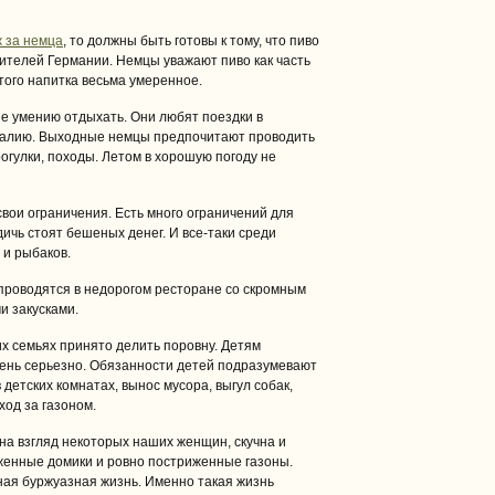
 за немца
, то должны быть готовы к тому, что пиво
ителей Германии. Немцы уважают пиво как часть
того напитка весьма умеренное.
 умению отдыхать. Они любят поездки в
талию. Выходные немцы предпочитают проводить
огулки, походы. Летом в хорошую погоду не
свои ограничения. Есть много ограничений для
дичь стоят бешеных денег. И все-таки среди
 и рыбаков.
проводятся в недорогом ресторане со скромным
и закусками.
х семьях принято делить поровну. Детям
ень серьезно. Обязанности детей подразумевают
детских комнатах, вынос мусора, выгул собак,
ход за газоном.
на взгляд некоторых наших женщин, скучна и
енные домики и ровно постриженные газоны.
ная буржуазная жизнь. Именно такая жизнь