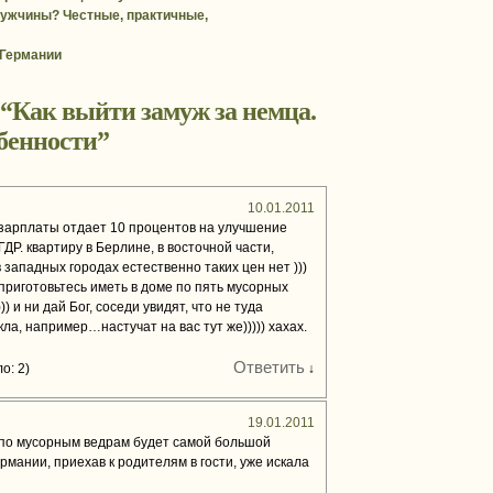
мужчины? Честные, практичные,
 Германии
 “
Как выйти замуж за немца.
бенности
”
10.01.2011
 зарплаты отдает 10 процентов на улучшение
ДР. квартиру в Берлине, в восточной части,
в западных городах естественно таких цен нет )))
 приготовьтесь иметь в доме по пять мусорных
)) и ни дай Бог, соседи увидят, что не туда
кла, например…настучат на вас тут же))))) хахах.
Ответить
о: 2)
↓
19.01.2011
по мусорным ведрам будет самой большой
рмании, приехав к родителям в гости, уже искала