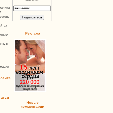
манина
а
ую жену
айтах
Реклама
знь за
аку с
рмация
:
 сайте
в
татьи
Новые
т
комментарии