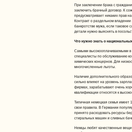
При заключении брака с граждани
заключить брачный договор. К со
предусматривает никаких прав на
Контракт о раздельном владении 
банкротстве мужа, если таковое с
детали нужно выяснять в посольст
Что нужно знать о национальны
Самыми высокооплачиваемыми в Г
специалисты по обслуживанию ко
химических концернов. Для низк
многочисленные льготы.
Наличие дополнительного образо
сильно влияют на уровень зарпла
фирмах, зарабатывают очень хор
квалификации относятся к высоко
Типичная немецкая семья имеет 1
свои правила. В Германии популя
принято расходовать ресурсы бер
стиральных машин и сливных бачк
Немцы любят качественные вещи. 