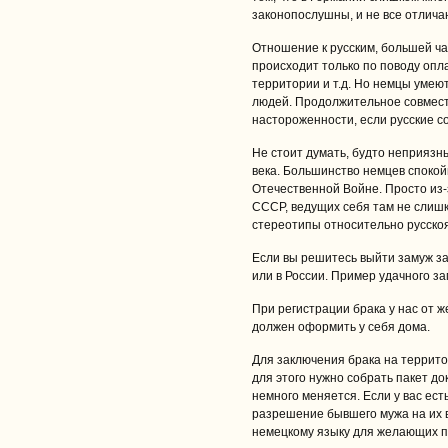
законопослушны, и не все отлич
Отношение к русским, большей ч
происходит только по поводу опл
территории и т.д. Но немцы умею
людей. Продолжительное совмест
настороженности, если русские с
Не стоит думать, будто неприязн
века. Большинство немцев спокой
Отечественной Войне. Просто из
СССР, ведущих себя там не слиш
стереотипы относительно русско
Если вы решитесь выйти замуж за
или в России. Пример удачного з
При регистрации брака у нас от ж
должен оформить у себя дома.
Для заключения брака на террито
для этого нужно собрать пакет д
немного меняется. Если у вас ес
разрешение бывшего мужа на их в
немецкому языку для желающих п