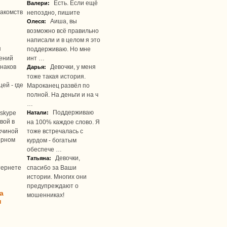
Есть. Если ещё
Валери:
акомств
непоздно, пишите
Аиша, вы
Олеся:
возможно всё правильно
написали и в целом я это
я
поддерживаю. Но мне
ений
инт …
наков
Девочки, у меня
Дарья:
тоже такая история.
ей - где
Мароканец развёл по
полной. На деньги и на ч
…
Поддерживаю
skype
Натали:
вой в
на 100% каждое слово. Я
жчиной
тоже встречалась с
ерном
курдом - богатым
обеспече …
Девочки,
Татьяна:
тернете
спасибо за Ваши
истории. Многих они
предупреждают о
а
мошенниках!
u