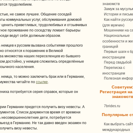
знакомств
аются трудолюбием.
Замуж за мусуль
астью, не самое лучшее. Общение соседей
Истории и письм
аты коммунальных услуг, обслуживания домовой
Как найти русск
т ценить приветливых, трудолюбивых и отзывчивых
(для мужчин)
ное проживание по соседству ломает барьеры
Мошенники на с
оседи ведут себя должным образом.
Национальные
особенности и жи
ь немцев к русским вызвана событиями прошлого
границей
но относятся к поражению в Великой
Первые шаги к бр
-за множества наших переселенцев из бывшего
иностранцем
ком достойно, у немцев сложились определённые
Перед свадьбой
язычного населения.
Переписка c
иностранцем
 немца, то можно заключить брак или в Германии,
Полезная инфо
амужества читайте по
ссылке
.
Советуем
Регистрация на
ениха потребуется серия справок, которые он
знакомст
7brides.ru
рии Германии придется получить визу невесты. А
окументов. Список документов время от времени
Популярные с
ть несовершеннолетние дети, потребуется
ыезд в Германию. Не так давно введен экзамен по
Как выбрать сай
олучить визу невесты.
международных