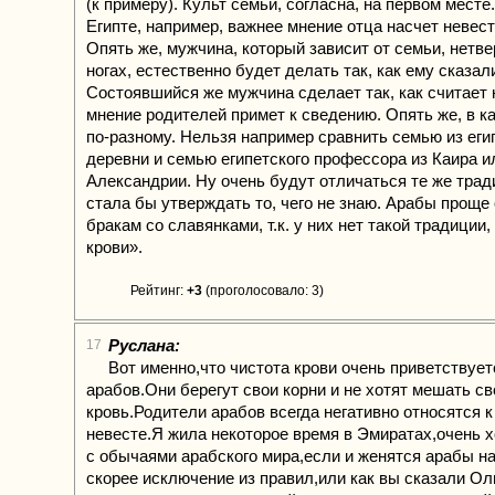
(к примеру). Культ семьи, согласна, на первом месте.
Египте, например, важнее мнение отца насчет невес
Опять же, мужчина, который зависит от семьи, нетве
ногах, естественно будет делать так, как ему сказал
Состоявшийся же мужчина сделает так, как считает
мнение родителей примет к сведению. Опять же, в к
по-разному. Нельзя например сравнить семью из еги
деревни и семью египетского профессора из Каира и
Александрии. Ну очень будут отличаться те же тради
стала бы утверждать то, чего не знаю. Арабы проще 
бракам со славянками, т.к. у них нет такой традиции,
крови».
Рейтинг:
+3
(проголосовало: 3)
Руслана:
17
Вот именно,что чистота крови очень приветствует
арабов.Они берегут свои корни и не хотят мешать с
кровь.Родители арабов всегда негативно относятся к
невесте.Я жила некоторое время в Эмиратах,очень 
с обычаями арабского мира,если и женятся арабы на
скорее исключение из правил,или как вы сказали Оль