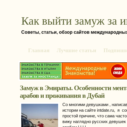
Как выйти замуж за 
Советы, статьи, обзор сайтов международны
Главная
Лучшие статьи
Подпиши
Замуж в Эмираты. Особенности мент
арабов и проживания в Дубай
Со многими девушками , написа
истории на сайте intdate.ru, я с
простой причине, что сама част
вижу наглядно русских девушек