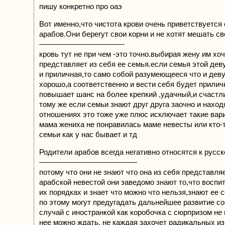
пишу конкретно про оаэ
Вот именно,что чистота крови очень приветствуется
арабов.Они берегут свои корни и не хотят мешать св
———————————-
кровь тут не при чем -это точно.выбирая жену им хоч
представляет из себя ее семья.если семья этой де
и приличная,то само собой разумеющееся что и дев
хорошо,а соответственно и вести себя будет прилич
повышает шанс на более крепкий ,удачный,и счастл
тому же если семьи знают друг друга заочно и нахо
отношениях это тоже уже плюс исключает такие вар
мама жениха не понравилась маме невесты или кто-т
семьи как у нас бывает и тд
Родители арабов всегда негативно относятся к русск
—————————————
потому что они не знают что она из себя представляе
арабской невестой они заведомо знают то,что воспи
их порядках и знает что можно что нельзя,знают ее 
по этому могут предугадать дальнейшее развитие с
случай с иностранкой как коробочка с сюрпризом не 
нее можно ждать. не каждая захочет радикальных и