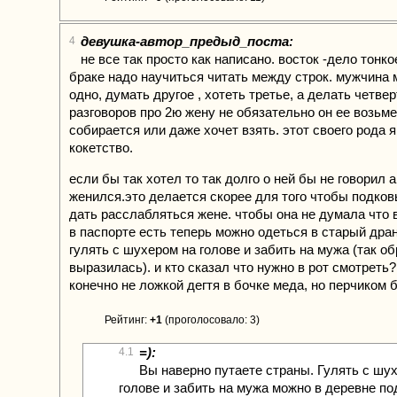
девушка-автор_предыд_поста:
4
не все так просто как написано. восток -дело тонко
браке надо научиться читать между строк. мужчина 
одно, думать другое , хотеть третье, а делать четвер
разговоров про 2ю жену не обязательно он ее возьме
собирается или даже хочет взять. этот своего рода 
кокетство.
если бы так хотел то так долго о ней бы не говорил 
женился.это делается скорее для того чтобы подков
дать расслабляться жене. чтобы она не думала что 
в паспорте есть теперь можно одеться в старый дра
гулять с шухером на голове и забить на мужа (так о
выразилась). и кто сказал что нужно в рот смотреть?
конечно не ложкой дегтя в бочке меда, но перчиком 
Рейтинг:
+1
(проголосовало: 3)
=):
4.1
Вы наверно путаете страны. Гулять с шу
голове и забить на мужа можно в деревне по