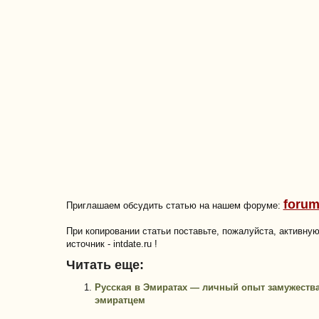
forum
Приглашаем обсудить статью на нашем форуме:
При копировании статьи поставьте, пожалуйста, активну
источник - intdate.ru !
Читать еще:
Русская в Эмиратах — личный опыт замужества
эмиратцем