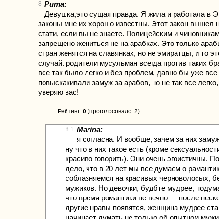
Рита:
8
Девушка,это сущая правда. Я жила и работала в Э
законы мне их хорошо известны. Этот закон вышел н
стати, если вы не знаете. Полицейским и чиновникам
запрещено жениться не на арабках. Это только араб
стран женятся на славянках, но не эмиратцы, и то эт
случай, родители мусульман всегда против таких бр
все так было легко и без проблем, давно бы уже вс
повыскакивали замуж за арабов, но не так все легко,
уверяю вас!
Рейтинг:
0
(проголосовало: 2)
Marina:
8.1
я согласна. И вообще, зачем за них заму
ну что в них такое есть (кроме сексуальност
красиво говорить). Они очень эгоистичны. П
дело, что в 20 лет мы все думаем о рамантик
соблазняемся на красивых черноволосых, 
мужиков. Но девочки, будбте мудрее, подума
что время романтики не вечно — после неск
другие нравы появятся, женщина мудрее ста
начинает думать не только об опытном мужи