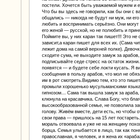
постели. Хочется быть уважаемой мужем и е
Что бы вы здесь не говорили, как бы они с в
общались — никогда не будут ни муж, ни его
любить и воспринимать серьёзно. Они могут
его женой — русской, но не полюбить и приня
Поймите вы, у них каран так пишет!!! Это не 
зависит,а каран пишет для всех их. (Сама чит
лежит дома на самой верхней полке). Девочк
сходите сума, не выходите замуж за арабов,
подписывайте седе стресс на остаток жизни.
появятся — и будете себе локти кусать. Я в
сообщения в пользу арабов, что мол не обя
им в рот смотреть.Видимо тем, кто это пишет
промыли хорошенько мусульманскими языка
гипнозом… Сама так вышла замуж за араба,
клюнула на красавчика. Слава Богу, что бла
высокообразованной семье, не позволила за
голову. Живём вместе, дети есть, но чтобы 
свои права — пришлось на 15 лет постареть
мораль отвоевала и уже не на женщину похож
борца. Семья улыбается в лицо, так как пон
православная, я человек, и я жена их «араба»