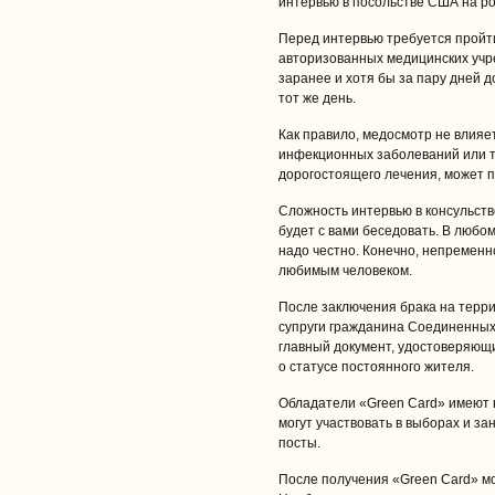
интервью в посольстве США на р
Перед интервью требуется пройт
авторизованных медицинских учр
заранее и хотя бы за пару дней д
тот же день.
Как правило, медосмотр не влияе
инфекционных заболеваний или т
дорогостоящего лечения, может п
Сложность интервью в консульств
будет с вами беседовать. В любом
надо честно. Конечно, непременно
любимым человеком.
После заключения брака на терр
супруги гражданина Соединенных 
главный документ, удостоверяющ
о статусе постоянного жителя.
Обладатели «Green Card» имеют в
могут участвовать в выборах и з
посты.
После получения «Green Card» мо