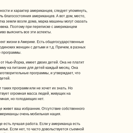
ости и характер американцев, следует упомянуть,
ь благосостояния американцев. А вот дом, место,
тка земли возле дома, марка машины могут сказать
овека. Поэтому при переписке с американцем
иво выяснить все эти аспекты.
ект жизни в Америке. Есть общегосударственные
диноких женщин с детьми и т.д. Причем, в разных
е программы.
от Нью-Йорка, имеет двоих детей. Она не платит
умму на питание для детей каждый месяц. Она
готворительные программы, и утверждает, что
детей.
т таких программ или не хочет их знать. Но
твует огромная масса людей, живущих на
мная, но голодающих нет.
де живет ваш избранник. Отсутствие собственного
 Американцы очень мобильная нация.
де есть лучшая работа. Если у американца есть
жилье. Если нет, то часто довольствуется съемной