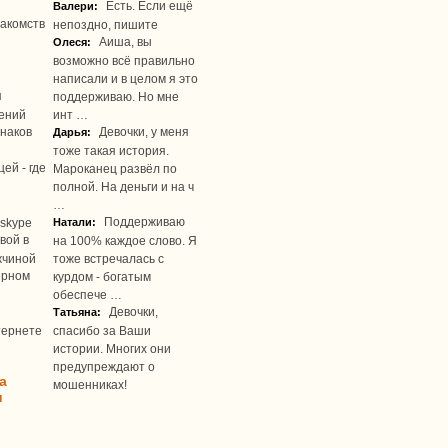
Есть. Если ещё
Валери:
акомств
непоздно, пишите
Аиша, вы
Олеся:
возможно всё правильно
написали и в целом я это
я
поддерживаю. Но мне
ений
инт …
наков
Девочки, у меня
Дарья:
тоже такая история.
ей - где
Мароканец развёл по
полной. На деньги и на ч
…
Поддерживаю
skype
Натали:
вой в
на 100% каждое слово. Я
жчиной
тоже встречалась с
ерном
курдом - богатым
обеспече …
Девочки,
Татьяна:
тернете
спасибо за Ваши
истории. Многих они
предупреждают о
а
мошенниках!
u