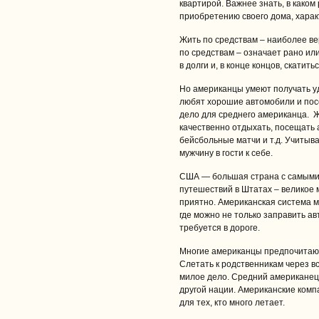
квартирой. Важнее знать, в каком
приобретению своего дома, хара
Жить по средствам – наиболее ве
по средствам – означает рано ил
в долги и, в конце концов, скатит
Но американцы умеют получать уд
любят хорошие автомобили и пос
дело для среднего американца. 
качественно отдыхать, посещать а
бейсбольные матчи и т.д. Учитыва
мужчину в гости к себе.
США — большая страна с самым
путешествий в Штатах – великое
приятно. Американская система м
где можно не только заправить авт
требуется в дороге.
Многие американцы предпочитаю
Слетать к родственникам через в
милое дело. Средний американец 
другой нации. Американские комп
для тех, кто много летает.