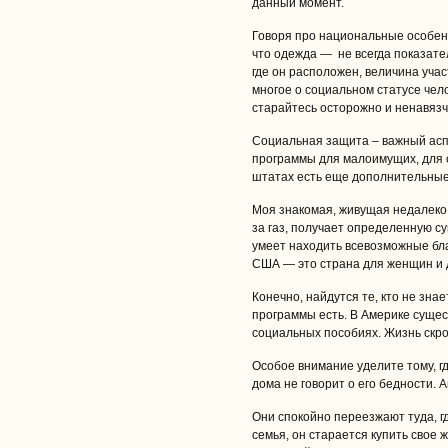
данный момент.
Говоря про национальные особенн
что одежда — не всегда показател
где он расположен, величина учас
многое о социальном статусе чел
старайтесь осторожно и ненавязч
Социальная защита – важный асп
программы для малоимущих, для о
штатах есть еще дополнительны
Моя знакомая, живущая недалеко 
за газ, получает определенную с
умеет находить всевозможные бла
США — это страна для женщин и 
Конечно, найдутся те, кто не знае
программы есть. В Америке сущес
социальных пособиях. Жизнь скро
Особое внимание уделите тому, г
дома не говорит о его бедности.
Они спокойно переезжают туда, г
семья, он старается купить свое 