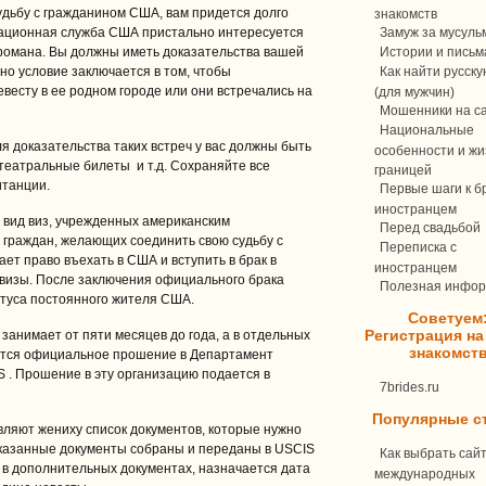
удьбу с гражданином США, вам придется долго
знакомств
ационная служба США пристально интересуется
Замуж за мусуль
романа. Вы должны иметь доказательства вашей
Истории и письм
о условие заключается в том, чтобы
Как найти русск
есту в ее родном городе или они встречались на
(для мужчин)
Мошенники на с
Национальные
я доказательства таких встреч у вас должны быть
особенности и жи
театральные билеты и т.д. Сохраняйте все
границей
итанции.
Первые шаги к бр
иностранцем
 вид виз, учрежденных американским
Перед свадьбой
 граждан, желающих соединить свою судьбу с
Переписка c
ет право въехать в США и вступить в брак в
иностранцем
 визы. После заключения официального брака
Полезная инфо
атуса постоянного жителя США.
Советуем
Регистрация на
занимает от пяти месяцев до года, а в отдельных
знакомст
ется официальное прошение в Департамент
 . Прошение в эту организацию подается в
7brides.ru
Популярные с
ляют жениху список документов, которые нужно
е указанные документы собраны и переданы в USCIS
Как выбрать сай
и в дополнительных документах, назначается дата
международных