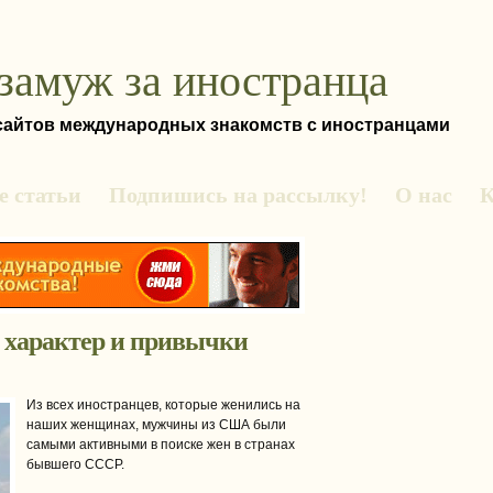
замуж за иностранца
 сайтов международных знакомств с иностранцами
 статьи
Подпишись на рассылку!
О нас
К
 характер и привычки
Из всех иностранцев, которые женились на
наших женщинах, мужчины из США были
самыми активными в поиске жен в странах
бывшего СССР.