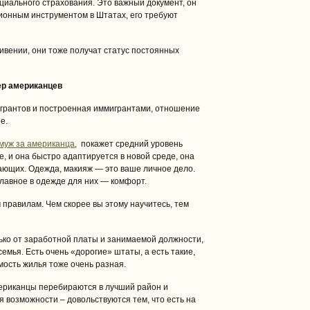
циального страхования. Это важный документ, он
онным инструментом в Штатах, его требуют
ивении, они тоже получат статус постоянных
ер американцев
игрантов и построенная иммигрантами, отношение
е.
муж за американца
, покажет средний уровень
, и она быстро адаптируется в новой среде, она
ающих. Одежда, макияж — это ваше личное дело.
главное в одежде для них — комфорт.
 правилам. Чем скорее вы этому научитесь, тем
ько от заработной платы и занимаемой должности,
 семья. Есть очень «дорогие» штаты, а есть такие,
мость жилья тоже очень разная.
ериканцы перебираются в лучший район и
 возможности – довольствуются тем, что есть на