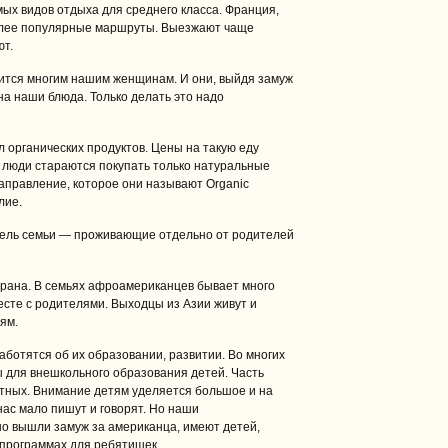
мых видов отдыха для среднего класса. Франция,
олее популярные маршруты. Выезжают чаще
ют.
вится многим нашим женщинам. И они, выйдя замуж
на наши блюда. Только делать это надо
л органических продуктов. Цены на такую еду
 люди стараются покупать только натуральные
аправление, которое они называют Organic
лие.
ель семьи — проживающие отдельно от родителей
рана. В семьях афроамериканцев бывает много
есте с родителями. Выходцы из Азии живут и
ям.
аботятся об их образовании, развитии. Во многих
 для внешкольного образования детей. Часть
атных. Внимание детям уделяется большое и на
нас мало пишут и говорят. Но наши
но вышли замуж за американца, имеют детей,
 программах для ребятишек.