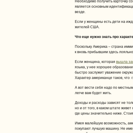
Необходимо получить карточку со
является основным идентификаци
везде.
Если у женщины есть дети на ижд
жителей США.
Что еще нужно знать про характ
Поскольку Америка – страна имм
к вновь прибывшим здесь лояльно
Если женщина, которая
вышла за
языка, у нее хорошее образование
быстро заслужит уважение окруж
Характер американце таков, что 
А вот вести себя надо по местным
легче вам будет жить.
Доходы и расходы зависят не тол
но и от того, в каком штате живет
где цены значительно ниже. Стои
Имея малейшую возможность, ам
покупают лучшую машину. Не имея