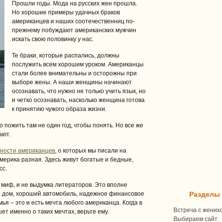
Прошли годы. Мода на русских жен прошла.
Но хорошие примеры удачных браков
американцев и наших соотечественниц по-
прежнему побуждают американских мужчин
искать свою половинку у нас.
Те браки, которые распались, должны
послужить всем хорошим уроком. Американцы
стали более внимательны и осторожны при
выборе жены. А наши женщины начинают
осознавать, что нужно не только учить язык, но
и четко осознавать, насколько женщина готова
к принятию чужого образа жизни.
 пожить там не один год, чтобы понять. Но все же
ают.
ности американцев
, о которых мы писали на
 Америка разная. Здесь живут богатые и бедные,
сс.
 миф, и не выдумка литераторов. Это вполне
 дом, хороший автомобиль, надежное финансовое
Разделы
ья – это и есть мечта любого американца. Когда в
Встреча с жених
т именно о таких мечтах, верьте ему.
Выбираем сайт