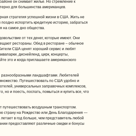
 районе он снимает жилье. Но стремление к
ктерно для большинства американцев.
рная стратегия успешной жизни в США. Жить не
и поздно испортить кредитную историю, забраться
ься на самое дно общества.
овольствие от тех денег, которые имеют. Они
ещают рестораны. Обед в ресторане – обычное
Жители США ценят хороший сервис и любят
квапарки, диснейленд, цирк, концерты,
йте это и когда приглашаете американского
и разнообразными ландшафтами. Любителей
 множество. Путешествовать по США удобно и
отелей, универсальных заправочных комплексов,
о, но и поесть, поспать, помыться и купить все, что
т путешествовать воздушным транспортом.
сю страну на Рождество или День Благодарения —
летает в год больше, чем представитель любой
ании предоставляют различные скидки и бонусы