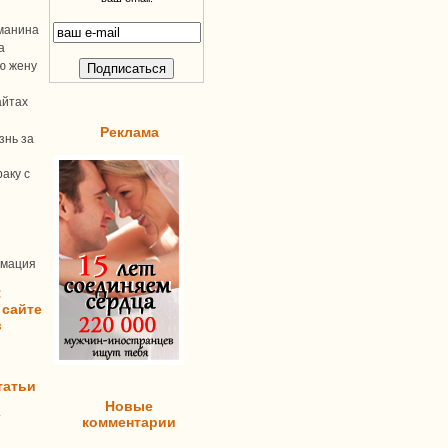
манина
а
ую жену
айтах
Реклама
знь за
аку с
рмация
:
 сайте
в
татьи
Новые
т
комментарии