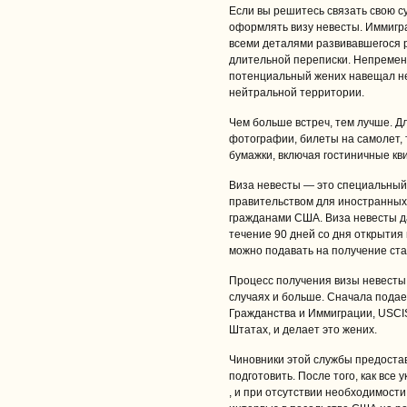
Если вы решитесь связать свою с
оформлять визу невесты. Иммигр
всеми деталями развивавшегося 
длительной переписки. Непременн
потенциальный жених навещал нев
нейтральной территории.
Чем больше встреч, тем лучше. Дл
фотографии, билеты на самолет, 
бумажки, включая гостиничные кв
Виза невесты — это специальный
правительством для иностранных
гражданами США. Виза невесты да
течение 90 дней со дня открытия
можно подавать на получение ст
Процесс получения визы невесты 
случаях и больше. Сначала пода
Гражданства и Иммиграции, USCIS
Штатах, и делает это жених.
Чиновники этой службы предостав
подготовить. После того, как вс
, и при отсутствии необходимост