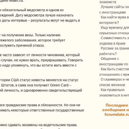
одине невесты.
знакомств
Лучшие сайты зн
и обязательный медосмотр в одном из
с иностранцами
еждений. Дату медосмотра лучше назначать
Как найти мужа в
о даты интервью – результаты могут не выдать в
интернете?
Ищу мужчину дл
серьезных отнош
т на получение визы. Только наличие
Совместимость з
яжелого заболевания, которое требует
зодиака в браке
ослужить причиной отказа.
Русские за границ
работать?
е часто зависит от личности чиновника, который
Общение с
 случае, не нужно врать, приукрашивать. Говорить
иностранцами по 
 надо упомянуть, что вы хотите жить вместе с
Как быть счастли
отношениях с му
О скаммерах и ч
итории США статус невесты меняется на статус
списке женихов
Штатов, а сама она получает Green Card –
Как правильно
ий личность, и одновременно свидетельствующий
знакомиться в ин
Последние
се гражданские права и обязанности. Но они не
сообщения н
анимать некоторые ответственные государственные
forumdate.r
жно сдавать экзамены на водительские права.