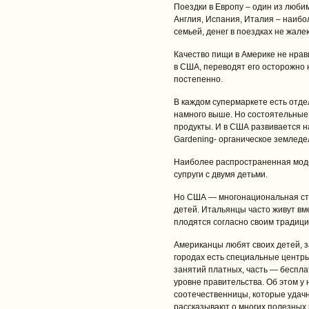
Поездки в Европу – один из люби
Англия, Испания, Италия – наиб
семьей, денег в поездках не жале
Качество пищи в Америке не нра
в США, переводят его осторожно 
постепенно.
В каждом супермаркете есть отде
намного выше. Но состоятельные
продукты. И в США развивается н
Gardening- органическое земледе
Наиболее распространенная мод
супруги с двумя детьми.
Но США — многонациональная ст
детей. Итальянцы часто живут вм
плодятся согласно своим традици
Американцы любят своих детей, з
городах есть специальные центры
занятий платных, часть — беспл
уровне правительства. Об этом у 
соотечественницы, которые удач
рассказывают о многих полезных