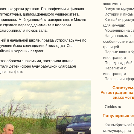
знакомств
 частные уроки русского. По профессии я филолог
Замуж за мусуль
 литературы), диплом Донецкого университета.
Истории и письм
е пришлось. Мой диплом был заверен еще в Москве
Как найти русск
не сделали перевод документа в Коллегии
(для мужчин)
сам оригинал я показывала.
Мошенники на с
Национальные
кий в начальной школе, правда устроилась уже по
особенности и жи
 учениц была совладелицей колледжа. Она
границей
ийский и хороший педагог.
Первые шаги к бр
иностранцем
ство: обросли знакомыми, построили дом на
Перед свадьбой
итали детей (скоро буду бабушкой благодаря
Переписка c
дные, на фото:
иностранцем
Полезная инфо
Советуем
Регистрация на
знакомст
7brides.ru
Популярные с
Как выбрать сай
международных