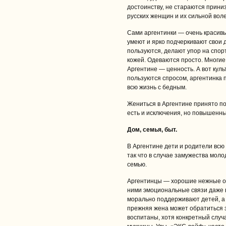
достоинству, не стараются прини
русских женщин и их сильной воле
Сами аргентинки — очень красив
умеют и ярко подчеркивают свои 
пользуются, делают упор на спор
кожей. Одеваются просто. Многие 
Аргентине — ценность. А вот кул
пользуются спросом, аргентинка 
всю жизнь с бедным.
Жениться в Аргентине принято поз
есть и исключения, но повышенн
Дом, семья, быт.
В Аргентине дети и родители вс
так что в случае замужества моло
семью.
Аргентинцы — хорошие нежные от
ними эмоциональные связи даже в
морально поддерживают детей, а 
прежняя жена может обратиться з
воспитаны, хотя конкретный случ