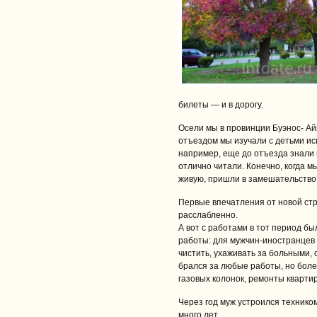
билеты — и в дорогу.
Осели мы в провинции Буэнос- Ай
отъездом мы изучали с детьми исп
например, еще до отъезда знали 
отлично читали. Конечно, когда 
живую, пришли в замешательство
Первые впечатления от новой стра
расслабленно.
А вот с работами в тот период бы
работы: для мужчин-иностранцев 
чистить, ухаживать за больными, с
брался за любые работы, но бол
газовых колонок, ремонты квартир
Через год муж устроился технико
много лет.