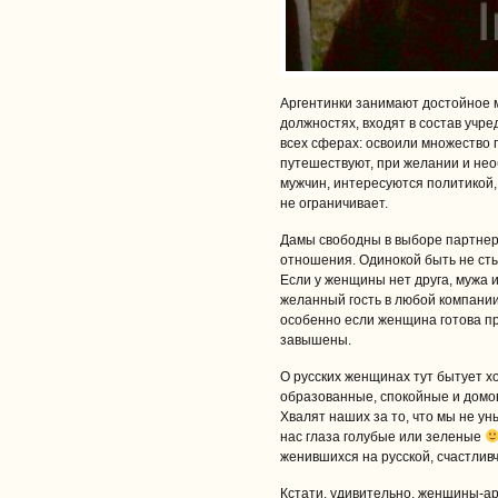
Аргентинки занимают достойное 
должностях, входят в состав учр
всех сферах: освоили множество
путешествуют, при желании и нео
мужчин, интересуются политикой,
не ограничивает.
Дамы cвободны в выборе партнеро
отношения. Одинокой быть не сты
Если у женщины нет друга, мужа 
желанный гость в любой компании.
особенно если женщина готова пр
завышены.
О русских женщинах тут бытует 
образованные, спокойные и домо
Хвалят наших за то, что мы не у
нас глаза голубые или зеленые
женившихся на русской, счастлив
Кстати, удивительно, женщины-а