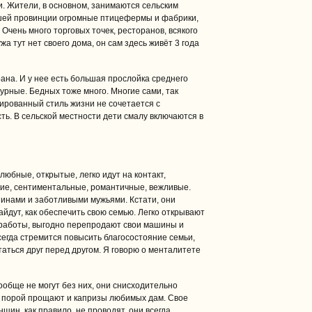
. Жители, в основном, занимаются сельским
ашей провинции огромные птицефермы и фабрики,
Очень много торговых точек, ресторанов, всякого
жа тут нет своего дома, он сам здесь живёт 3 года
ана. И у нее есть большая прослойка среднего
урные. Бедных тоже много. Многие сами, так
зированный стиль жизни не сочетается с
ть. В сельской местности дети смалу включаются в
юбные, открытые, легко идут на контакт,
кие, сентиментальные, романтичные, вежливые.
инами и заботливыми мужьями. Кстати, они
йдут, как обеспечить свою семью. Легко открывают
 работы, выгодно перепродают свои машины и
егда стремится повысить благосостояние семьи,
таться друг перед другом. Я говорю о менталитете
обще не могут без них, они снисходительно
а порой прощают и капризы любимых дам. Свое
ин, как правило, не проводят, они всегда