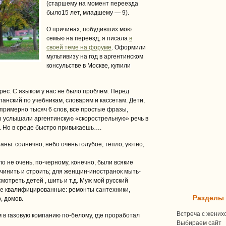
(старшему на момент переезда
было15 лет, младшему — 9).
О причинах, побудивших мою
семью на переезд, я писала
в
своей теме на форуме
. Оформили
мультивизу на год в аргентинском
консульстве в Москве, купили
рес. С языком у нас не было проблем. Перед
анский по учебникам, словарям и кассетам. Дети,
примерно тысяч 6 слов, все простые фразы,
мы услышали аргентинскую «скорострельную» речь в
. Но в среде быстро привыкаешь….
ны: солнечно, небо очень голубое, тепло, уютно,
ло не очень, по-черному, конечно, были всякие
чинить и строить; для женщин-иностранок мыть-
мотреть детей , шить и т.д. Муж мой русский
ее квалифицированные: ремонты сантехники,
Разделы
, домов.
Встреча с жених
м в газовую компанию по-белому, где проработал
Выбираем сайт