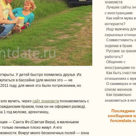
знакомств
Лучшие сайты зн
с иностранцами
Как найти мужа в
интернете?
Ищу мужчину дл
серьезных отнош
Совместимость з
зодиака в браке
Русские за границ
работать?
Общение с
иностранцами по 
Как быть счастли
ткрыты. У детей быстро появились друзья. Их
отношениях с му
купаться в бассейне (для многих это — не
О скаммерах и ч
 2011 году, для меня это было потрясением, но
списке женихов
Как правильно
знакомиться в ин
тало мучить, через
сайт знакомств
познакомилась с
ражданским браком, пока он не оформил развод).
Последние
на 1 год моложе, аргентинец.
сообщения н
forumdate.r
инции — Санта Фэ (Святая Вера), в маленьком
т только ленивые плохо живут. А кто
можности. Вокруг много бесконечных полей — зона