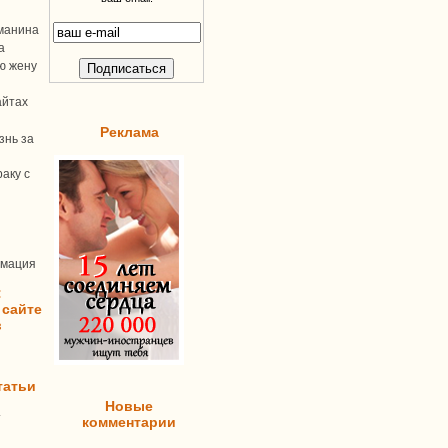
манина
а
ую жену
айтах
Реклама
знь за
аку с
рмация
:
 сайте
в
татьи
Новые
т
комментарии