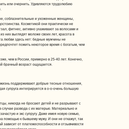
зить или очернить. Удивляются трудолюбию
.
ые, соблазнительные и ухоженные женщины,
достоинства. Косметикой они практически не
тзал, фитнес, активно ухаживают за волосами и
из них выглядят моложе своих лет, красота в
ьта любви здесь нет: бедные мужчины не
предпочтет пожить некоторое время с богатым, чем
же, чем в России, примерно в 25-40 лет. Конечно,
ый брачный возраст ощущается.
ю жизнь поддерживают добрые тесные отношения,
дая супруга интегрируется в о-о-очень большую
цы, никогда не бросают детей и не разрывают с
 случае развода с их матерью. Материально и
зачастую и экс супругу. Даже имея новую семью,
а помощью к бывшему мужу. И они не откажут, так
ай зависит от платежеспособности и отзывчивости