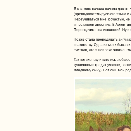
Я с самого начала начала давать
(преподаватель русского языка и
Переучиваться мне, к счастью, н
и поставлен апостиль. В Аргенти
Переводчиков на испанский. Ну и 
Позже стала преподавать английс
знакомству. Одна из моих бывших
считала, что я неплохо знаю англ
Так потихоньку и влились в обще
купленном в кредит участке, восп
младшему сыну). Вот они, мои ро