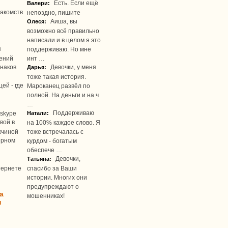
Есть. Если ещё
Валери:
акомств
непоздно, пишите
Аиша, вы
Олеся:
возможно всё правильно
написали и в целом я это
я
поддерживаю. Но мне
ений
инт …
наков
Девочки, у меня
Дарья:
тоже такая история.
ей - где
Мароканец развёл по
полной. На деньги и на ч
…
Поддерживаю
skype
Натали:
вой в
на 100% каждое слово. Я
жчиной
тоже встречалась с
ерном
курдом - богатым
обеспече …
Девочки,
Татьяна:
тернете
спасибо за Ваши
истории. Многих они
предупреждают о
а
мошенниках!
u