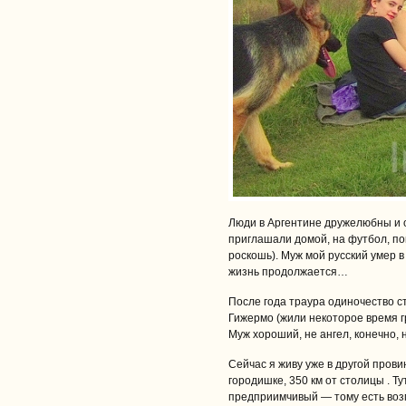
Люди в Аргентине дружелюбны и о
приглашали домой, на футбол, по
роскошь). Муж мой русский умер в
жизнь продолжается…
После года траура одиночество с
Гижермо (жили некоторое время г
Муж хороший, не ангел, конечно, 
Сейчас я живу уже в другой пров
городишке, 350 км от столицы . Ту
предприимчивый — тому есть воз