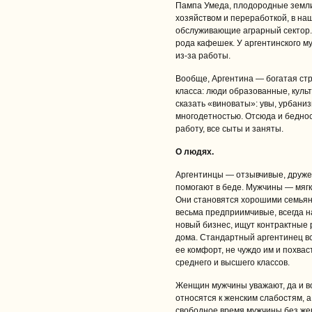
Пампа Умеда, плодородные земли
хозяйством и переработкой, в н
обслуживающие аграрный сектор. 
рода кафешек. У аргентинского му
из-за работы.
Вообще, Аргентина — богатая стр
класса: люди образованные, культ
сказать «виноваты»: увы, урбани
многодетностью. Отсюда и беднос
работу, все сыты и заняты.
О людях.
Аргентинцы — отзывчивые, дружел
помогают в беде. Мужчины — мяг
Они становятся хорошими семьян
весьма предприимчивые, всегда на
новый бизнес, ищут контрактные
дома. Стандартный аргентинец вс
ее комфорт, не чуждо им и похвас
среднего и высшего классов.
Женщин мужчины уважают, да и во
относятся к женским слабостям, 
свободное время мужчины без женщ