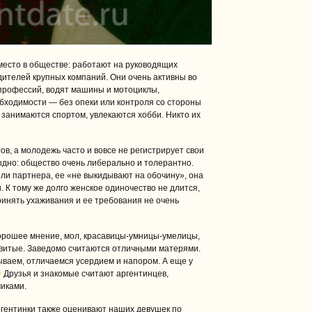
место в обществе: работают на руководящих
едителей крупных компаний. Они очень активны во
 профессий, водят машины и мотоциклы,
бходимости — без опеки или контроля со стороны
 занимаются спортом, увлекаются хобби. Никто их
в, а молодежь часто и вовсе не регистрирует свои
дно: общество очень либерально и толерантно.
или партнера, ее «не выкидывают на обочину», она
 К тому же долго женское одиночество не длится,
инять ухаживания и ее требования не очень
хорошее мнение, мол, красавицы-умницы-умелицы,
витые. Заведомо считаются отличными матерями.
нываем, отличаемся усердием и напором. А еще у
Друзья и знакомые считают аргентинцев,
чиками.
ргентинки также оценивают наших девушек по