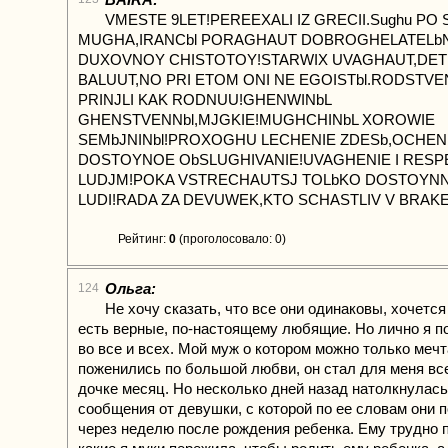
VMESTE 9LET!PEREEXALI IZ GRECII.Sughu PO
MUGHA,IRANCbl PORAGHAUT DOBROGHELATELbN
DUXOVNOY CHISTOTOY!STARWIX UVAGHAUT,DE
BALUUT,NO PRI ETOM ONI NE EGOISTbl.RODSTVE
PRINJLI KAK RODNUU!GHENWINbL
GHENSTVENNbl,MJGKIE!MUGHCHINbL XOROWIE
SEMbJNINbl!PROXOGHU LECHENIE ZDESb,OCHEN
DOSTOYNOE ObSLUGHIVANIE!UVAGHENIE I RESPE
LUDJM!POKA VSTRECHAUTSJ TOLbKO DOSTOYN
LUDI!RADA ZA DEVUWEK,KTO SCHASTLIV V BRAKE
Рейтинг:
0
(проголосовало: 0)
Ольга:
124
Не хочу сказать, что все они одинаковы, хочется
есть верные, по-настоящему любящие. Но лично я п
во все и всех. Мой муж о котором можно только мечт
поженились по большой любви, он стал для меня вс
дочке месяц. Но несколько дней назад натолкнулась 
сообщения от девушки, с которой по ее словам они 
через неделю после рождения ребенка. Ему трудно 