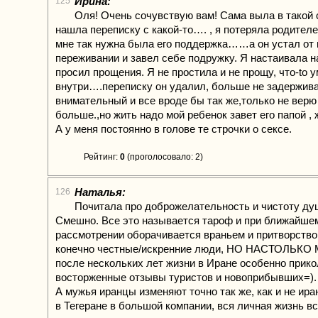
Ирина:
125
Оля! Очень сочувствую вам! Сама выла в такой 
нашла переписку с какой-то…. , я потеряла родителе
мне так нужна была его поддержка……а он устал от 
переживании и завел себе подружку. Я настаивала н
просил прощения. Я не простила и не прощу, что-to 
внутри….переписку он удалил, больше не задержива
внимательный и все вроде бы так же,только не верю
больше.,но жить надо мой ребенок завет его папой ,
А у меня постоянно в голове те строчки о сексе.
Рейтинг:
0
(проголосовало: 2)
Наталья:
126
Почитала про доброжелательность и чистоту душ
Смешно. Все это называется тароф и при ближайше
рассмотрении оборачивается враньем и притворство
конечно честные/искренние люди, НО НАСТОЛЬКО 
после нескольких лет жизни в Иране особенно прико
восторженные отзывы туристов и новоприбывших=).
А мужья иранцы изменяют точно так же, как и не ир
в Тегеране в большой компании, вся личная жизнь в