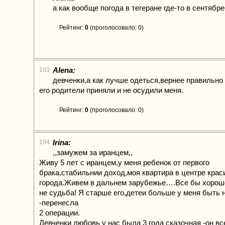
a как вообще погода в тегеране где-то в сентябр
Рейтинг:
0
(проголосовало: 0)
Alena:
103
девченки,а как лучше одеться,вернее правильно 
его родители приняли и не осудили меня.
Рейтинг:
0
(проголосовало: 0)
Irina:
104
,,замужем за иранцем,,
Живу 5 лет с иранцем,у меня ребенок от первого
брака,стабильнии доход,моя квартира в центре кра
города.Живем в дальнем зарубежье….Все бы хорош
не судьба! Я старше его,детеи больше у меня быть 
-перенесла
2 операции.
Девченки любовь у нас была 3 года сказочная -он вс