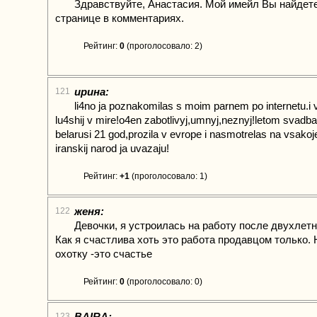
Здравствуйте, Анастасия. Мой имейл Вы найдете
странице в комментариях.
Рейтинг:
0
(проголосовало: 2)
ирина:
121
li4no ja poznakomilas s moim parnem po internetu.i
lu4shij v mire!o4en zabotlivyj,umnyj,neznyj!letom svadba
belarusi 21 god,prozila v evrope i nasmotrelas na vsako
iranskij narod ja uvazaju!
Рейтинг:
+1
(проголосовало: 1)
женя:
122
Девочки, я устроилась на работу после двухлетн
Как я счастлива хоть это работа продавцом только. 
охотку -это счастье
Рейтинг:
0
(проголосовало: 0)
BAIRA:
123