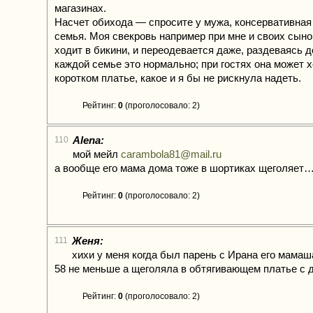
магазинах.
Насчет обихода — спросите у мужа, консервативная 
семья. Моя свекровь например при мне и своих сыно
ходит в бикини, и переодевается даже, раздеваясь д
каждой семье это нормально; при гостях она может х
коротком платье, какое и я бы не рискнула надеть.
Рейтинг:
0
(проголосовало: 2)
Alena:
110
мой мейл
carambola81@mail.ru
а вообще его мама дома тоже в шортиках щеголяет
Рейтинг:
0
(проголосовало: 2)
Женя:
111
хихи у меня когда был парень с Ирана его мамаш
58 не меньше а щеголяла в обтягивающем платье с де
Рейтинг:
0
(проголосовало: 2)