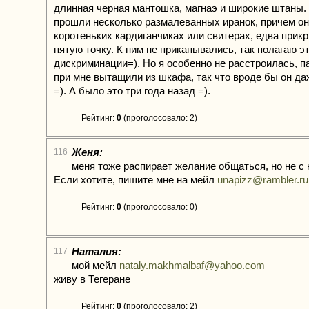
длинная черная мантошка, магнаэ и широкие штаны.
прошли несколько размалеванных иранок, причем он
коротеньких кардиганчиках или свитерах, едва при
пятую точку. К ним не прикапывались, так полагаю э
дискриминации=). Но я особенно не расстроилась, п
при мне вытащили из шкафа, так что вроде бы он д
=). А было это три года назад =).
Рейтинг:
0
(проголосовало: 2)
Женя:
116
меня тоже распирает желание общаться, но не с 
Если хотите, пишите мне на мейл
unapizz@rambler.ru
Рейтинг:
0
(проголосовало: 0)
Наталия:
117
мой мейл
nataly.makhmalbaf@yahoo.com
живу в Тегеране
Рейтинг:
0
(проголосовало: 2)