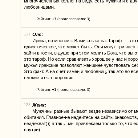
многочисленных коллег на виду, есть мужики и с дв
любовницами.
Рейтинг:
+3
(проголосовало: 3)
Оля:
127
Ирина, во многом с Вами согласна. Тароф — это
идиостическое, что может быть. Они могут три часа
зайти в гости, в душе при этом молить Бога, что вы о
это тароф. Но если сравнивать хорошее у нас и хоро
мужья иранские позволяют женщине чувствовать се
Это факт. А на счет измен и любовниц, так это во вс
плохие и есть хорошие.
Рейтинг:
+1
(проголосовало: 3)
Женя:
128
Мужчины разные бывают везде независимо от ме
обитания. Главное-не надейтесь на сайты знакомств,
неадекват))) а так… мы привлекаем только то, что ес
внутри)