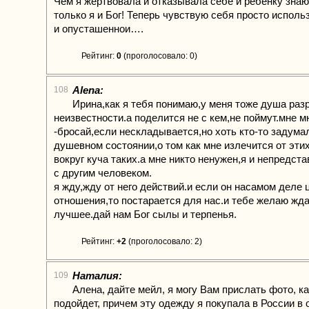
Чем я жертвовала и отказывала себе и ребенку знаю
только я и Бог! Теперь чувствую себя просто исполь
и опусташеннои….
Рейтинг:
0
(проголосовало: 0)
Alena:
108
Ирина,как я тебя понимаю,у меня тоже душа раз
неизвестности.а поделится не с кем,не поймут.мне м
-бросай,если нескладывается,но хоть кто-то задума
душевном состоянии,о том как мне излечится от этих
вокруг куча таких.а мне никто ненужен,я и непредст
с другим человеком.
я жду,жду от него действий.и если он насамом деле 
отношения,то постарается для нас.и тебе желаю жда
лучшее.дай нам Бог сылы и терпенья.
Рейтинг:
+2
(проголосовало: 2)
Наталия:
109
Алена, дайте мейл, я могу Вам прислать фото, к
подойдет, причем эту одежду я покупала в России в