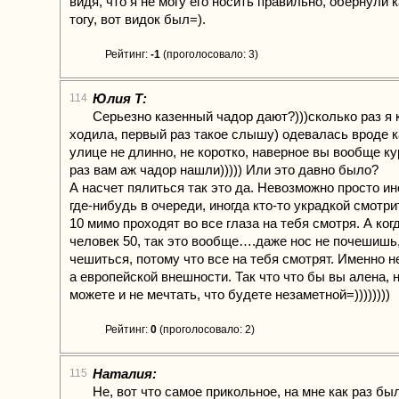
видя, что я не могу его носить правильно, обернули 
тогу, вот видок был=).
Рейтинг:
-1
(проголосовало: 3)
Юлия Т:
114
Серьезно казенный чадор дают?)))сколько раз я 
ходила, первый раз такое слышу) одевалась вроде к
улице не длинно, не коротко, наверное вы вообще ку
раз вам аж чадор нашли))))) Или это давно было?
А насчет пялиться так это да. Невозможно просто ин
где-нибудь в очереди, иногда кто-то украдкой смотрит
10 мимо проходят во все глаза на тебя смотря. А ког
человек 50, так это вообще….даже нос не почешишь,
чешиться, потому что все на тебя смотрят. Именно н
а европейской внешности. Так что что бы вы алена, 
можете и не мечтать, что будете незаметной=))))))))
Рейтинг:
0
(проголосовало: 2)
Наталия:
115
Не, вот что самое прикольное, на мне как раз б