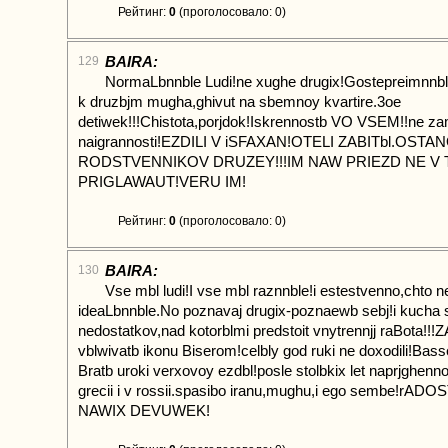
Рейтинг:
0
(проголосовало: 0)
BAIRA:
129
NormaLbnnble Ludi!ne xughe drugix!Gostepreimnnble!
k druzbjm mugha,ghivut na sbemnoy kvartire.3oe
detiwek!!!Chistota,porjdok!Iskrennostb VO VSEM!!ne za
naigrannosti!EZDILI V iSFAXAN!OTELI ZABITbl.OSTA
RODSTVENNIKOV DRUZEY!!!IM NAW PRIEZD NE V
PRIGLAWAUT!VERU IM!
Рейтинг:
0
(проголосовало: 0)
BAIRA:
130
Vse mbl ludi!I vse mbl raznnble!i estestvenno,chto n
ideaLbnnble.No poznavaj drugix-poznaewb sebj!i kucha 
nedostatkov,nad kotorblmi predstoit vnytrennjj raBota!!!
vblwivatb ikonu Biserom!celbly god ruki ne doxodili!Bass
Bratb uroki verxovoy ezdbl!posle stolbkix let naprjghenn
grecii i v rossii.spasibo iranu,mughu,i ego sembe!rAD
NAWIX DEVUWEK!