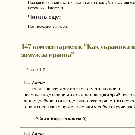
При копировании статьи поставьте, пожалуйста, активну
источник - intdate.ru !
Читать еще:
Нет похожих записей.
147 комментариев к “
Как украинка 
замуж за иранца
”
← Ранее
1
2
Alena:
101
та он как раз и хотел это сделать.пошли в
посольство,сказали,что этот человек,который все эт
делает,сейчас в отъезде.типа даже лучше,там все с
говарю,все как-то против нас.или я себя накручиваю
Рейтинг:
0
(проголосовало: 0)
Alena:
102