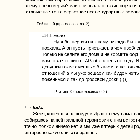
всему слепо верим? или они реально такие порядоч
готовые на что-то серьезное после курортных роман
Рейтинг:
0
(проголосовало: 2)
женя:
134.1
Ну я бы первая ни к кому никогда бы к 
поехала. А он пусть приезжает, в чем пробле
Только не селите его дома и не кормите бо
вам пока что никто. АРазберетесь по ходу. 
девушки такие смешные бываем, еще толком
отношений а мы уже решаем как будем жить 
поженимся и так до гробовой доски:)))))
Рейтинг:
0
(проголосовало: 2)
luda:
135
Женя, конечно я не поеду в Иран к нему сама. в
собираюсь на нейтральной территории с ним встрети
точно, толком ничего нет, а мы уже пятерых детей ро
интересно какие они, эти иранцы.