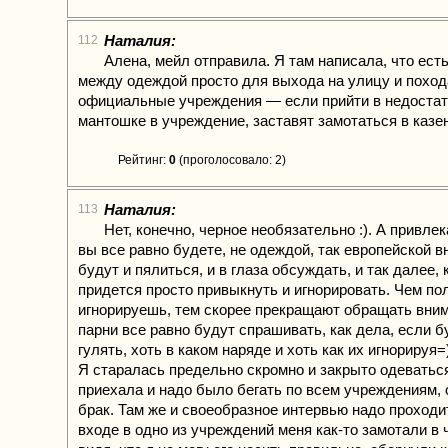
Наталия:
112
Алена, мейл отправила. Я там написала, что ест
между одеждой просто для выхода на улицу и поход
официальные учреждения — если прийти в недостат
мантошке в учреждение, заставят замотаться в казе
Рейтинг:
0
(проголосовало: 2)
Наталия:
113
Нет, конечно, черное необязательно :). А привле
вы все равно будете, не одеждой, так европейской 
будут и пялиться, и в глаза обсуждать, и так далее, 
придется просто привыкнуть и игнорировать. Чем по
игнорируешь, тем скорее прекращают обращать вним
парни все равно будут спрашивать, как дела, если б
гулять, хоть в каком наряде и хоть как их игнорируя=
Я старалась предельно скромно и закрыто одеваться
приехала и надо было бегать по всем учреждениям,
брак. Там же и своеобразное интервью надо проходит
входе в одно из учреждений меня как-то замотали в 