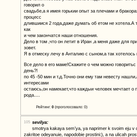
говорил о
свадьбе,а я имея горькии опыт за плечами и бракор
процесс
длившиися 2 года,даже думать об етом не хотела.А 
как
и чем закончатся наши отношения.
Дело в том ,что он летит в Иран ,а меня даже для пр
зовет.
Я в отмеску лечу в Анталию с сыном,а так хотелос
Все дело в его маме!Скажите о чем можно говорить
день?!
по 45 -50 мин и т.д.Точно они ему там невесту нашли,
интересами
остаюсь,он намекает,что каждыи человек мечтает о
рода….
Рейтинг:
0
(проголосовало: 0)
sevilya:
105
smotrya kakaya sem’ya, ya naprimer k svoim eju v 
zakritoe odeyanuie, napodobie prostini:), a na ulicah pros