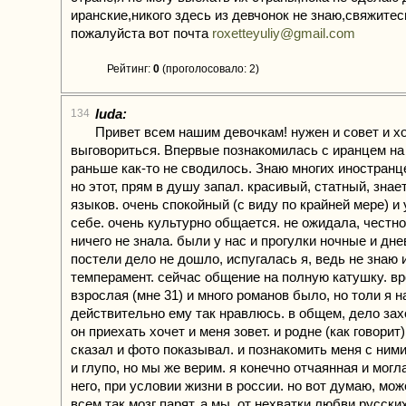
иранские,никого здесь из девчонок не знаю,свяжитес
пожалуйста вот почта
roxetteyuliy@gmail.com
Рейтинг:
0
(проголосовало: 2)
luda:
134
Привет всем нашим девочкам! нужен и совет и х
выговориться. Впервые познакомилась с иранцем на 
раньше как-то не сводилось. Знаю многих иностранце
но этот, прям в душу запал. красивый, статный, знае
языков. очень спокойный (с виду по крайней мере) и
себе. очень культурно общается. не ожидала, честно.
ничего не знала. были у нас и прогулки ночные и дне
постели дело не дошло, испугалась я, ведь не знаю 
темперамент. сейчас общение на полную катушку. в
взрослая (мне 31) и много романов было, но толи я н
действительно ему так нравлюсь. в общем, дело зах
он приехать хочет и меня зовет. и родне (как говорит
сказал и фото показывал. и познакомить меня с ним
и глупо, но мы же верим. я конечно отчаянная и могл
него, при условии жизни в россии. но вот думаю, мож
всем так мозг парят, а мы, от нехватки любви русски