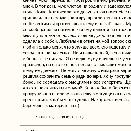
какие я муки пережила, чтобы родить ему ребенка, а 
мной. В тот день муж улетал на родину и задержался
ночь в Киве. Как писала эта девушка, он помог ей с 
пригласил в съемную квартиру, предложил спать в о
но без интима и просил писать ему и не забывать. М
ее сообщения не понимал кто ему пишет и не отвеча
земля ушла из-под ног, если бы не дочь, то я бы что
сделала с собой. Любимый в ответ на мой вопрос ска
любит только меня, что я лучше всех, его подстаили
оазрушить нашу семью. Но я написала ей, а она ниче
и больше не писала. Я не верю мужу и очень хочу ч
признался, но он этого не сделает, а выставит меня 
я ему не доверяю. Не могу и не хочу с ним разговари
решила сохранить семью ради дочери. Хочу поступи
боюсь не совладать с эмоциями и все испортить. Щ
что это не единичный случай. Когда я была беременн
прокручивала в голове точно такую ситуацию и пыта
представить как бы я поступила. Накаркала, ведь с
беременных материальны(((
Рейтинг:
0
(проголосовало: 0)