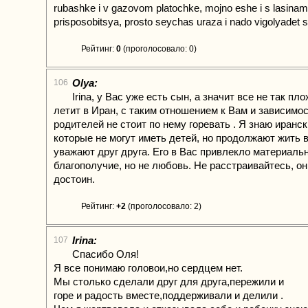
rubashke i v gazovom platochke, mojno eshe i s lasinam
prisposobitsya, prosto seychas uraza i nado vigolyadet
Рейтинг:
0
(проголосовало: 0)
Olya:
106
Irina, у Вас уже есть сын, а значит все не так пл
летит в Иран, с таким отношением к Вам и зависимо
родителей не стоит по нему горевать . Я знаю иранск
которые не могут иметь детей, но продолжают жить 
уважают друг друга. Его в Вас привлекло материаль
благополучие, но не любовь. Не расстраивайтесь, он
достоин.
Рейтинг:
+2
(проголосовало: 2)
Irina:
107
Спасибо Оля!
Я все понимаю головои,но сердцем нет.
Мы столько сделали друг для друга,пережили и
горе и радость вместе,поддерживали и делили .