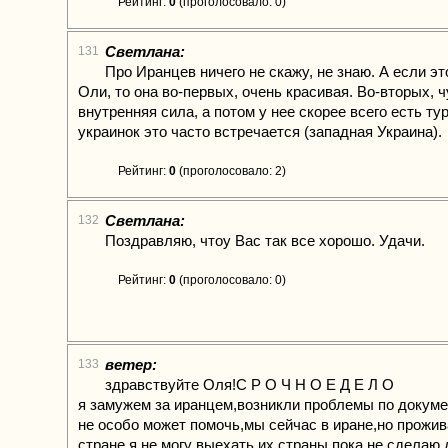
Рейтинг:
0
(проголосовало: 0)
Светлана:
131
Про Иранцев ничего не скажу, не знаю. А если э
Оли, то она во-первых, очень красивая. Во-вторых, 
внутренняя сила, а потом у нее скорее всего есть ту
украинок это часто встречается (западная Украина).
Рейтинг:
0
(проголосовало: 2)
Светлана:
132
Поздравляю, чтоу Вас так все хорошо. Удачи.
Рейтинг:
0
(проголосовало: 0)
ветер:
133
здравствуйте Оля!С Р О Ч Н О Е Д Е Л О
я замужем за иранцем,возникли проблемы по докуме
не особо может помочь,мы сейчас в иране,но прожив
стране,я не могу выехать их страны,пока не сделаю