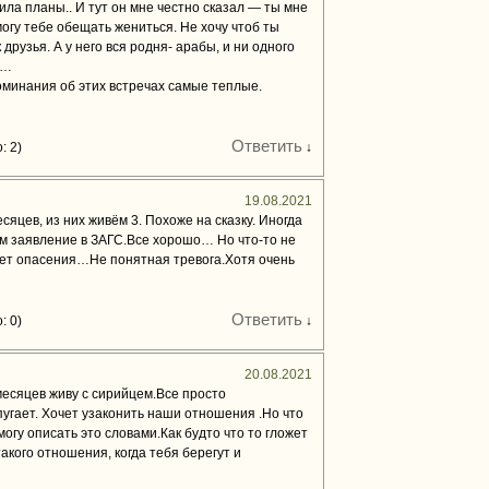
ила планы.. И тут он мне честно сказал — ты мне
могу тебе обещать жениться. Не хочу чтоб ты
друзья. А у него вся родня- арабы, и ни одного
а…
поминания об этих встречах самые теплые.
Ответить
: 2)
↓
19.08.2021
сяцев, из них живём 3. Похоже на сказку. Иногда
ём заявление в ЗАГС.Все хорошо… Но что-то не
ет опасения…Не понятная тревога.Хотя очень
Ответить
: 0)
↓
20.08.2021
месяцев живу с сирийцем.Все просто
пугает. Хочет узаконить наши отношения .Но что
могу описать это словами.Как будто что то гложет
акого отношения, когда тебя берегут и