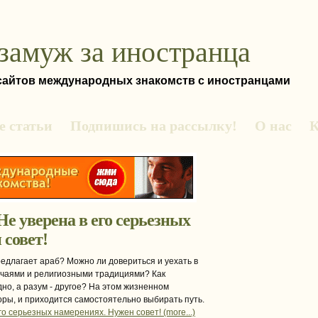
замуж за иностранца
 сайтов международных знакомств с иностранцами
 статьи
Подпишись на рассылку!
О нас
К
Не уверена в его серьезных
 совет!
предлагает араб? Можно ли довериться и уехать в
ычаями и религиозными традициями? Как
дно, а разум - другое? На этом жизненном
ры, и приходится самостоятельно выбирать путь.
го серьезных намерениях. Нужен совет! (more...)