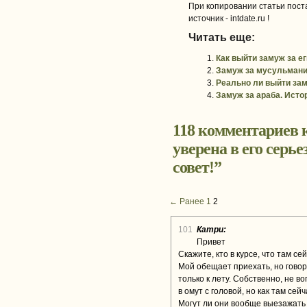
При копировании статьи поста
источник - intdate.ru !
Читать еще:
Как выйти замуж за е
Замуж за мусульмани
Реально ли выйти зам
Замуж за араба. Исто
118 комментариев к
уверена в его серь
совет!
”
← Ранее
1
2
101
Катри:
Привет
Скажите, кто в курсе, что там с
Мой обещает приехать, но говори
только к лету. Собственно, не в
в омут с головой, но как там сей
Могут ли они вообще выезажать 