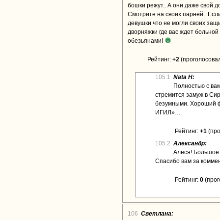
бошки режут.. А они даже свой 
Смотрите на своих парней.. Есл
девушки что не могли своих защи
дворняжки где вас ждет больной
обезьянами!
Рейтинг:
+2
(проголосовал
105.1
Nata H:
Полностью с вам
стремится замуж в Си
безумными. Хороший ф
ИГИЛ»…
Рейтинг:
+1
(про
105.2
Александр:
Алеся! Большое
Спасибо вам за коммен
Рейтинг:
0
(прог
106
Светлана: