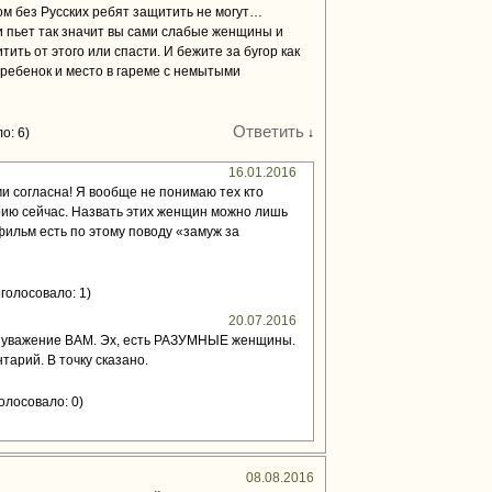
дом без Русских ребят защитить не могут…
и пьет так значит вы сами слабые женщины и
тить от этого или спасти. И бежите за бугор как
 ребенок и место в гареме с немытыми
Ответить
о: 6)
↓
16.01.2016
и согласна! Я вообще не понимаю тех кто
рию сейчас. Назвать этих женщин можно лишь
ильм есть по этому поводу «замуж за
голосовало: 1)
20.07.2016
 уважение ВАМ. Эх, есть РАЗУМНЫЕ женщины.
тарий. В точку сказано.
олосовало: 0)
08.08.2016