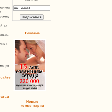
манина
а
ую жену
айтах
Реклама
знь за
аку с
рмация
:
 сайте
в
татьи
Новые
т
комментарии