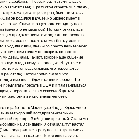
ения с арабами… Первый раз я столкнулась с
 (он клиент был). Сразу стал строить мне глазки,
то приезжал, звал в ресторан, был такой весь
 Сам он родился в Дубае, но бизнес имеет в
ься позже. Сначала он устроил скандал у нас в
ми (меня это не касалось). Потом я отказалась
дующим продолжением вечера). Он так наехал на
им это самое ценное что может быть у меня в
го я ходила с ним, мне было просто неинтересно.
Ни о чем с ним толком поговорить нельзя, он
ими девушками. Так вот, вскоре наше общение
ь спустя год к нему за помощью. И тут-то его
третились, он рассказывал, что переспал со
 я работала). Потом прямо сказал, что
тели, а именно — бдсм в крайней форме. Что
е предлагать поехать в США и и там заниматься
общем, я перестала с ним совсем общаться…
ый, жестокий и эгоистичный человек.
ет и работает в Москве уже 4 года. Здесь много
занимает хороший пост,привлекательный,
пичный сириец… В общении приятный. Стали мы
 со мной на 3 свидании, я отказала, тут настал
я)) мы продержались,сразу после встретились и
выкладывался на все сто. Потом еще пару раз