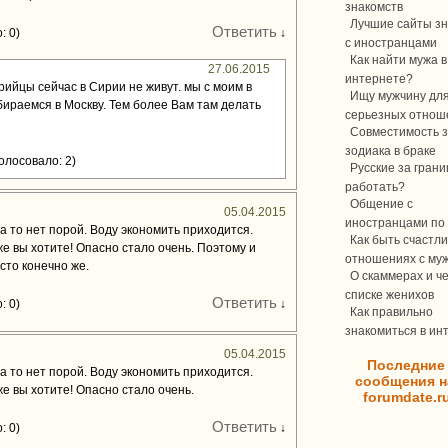
знакомств
Лучшие сайты зн
Ответить
: 0)
↓
с иностранцами
Как найти мужа в
27.06.2015
интернете?
йцы сейчас в Сирии не живут. мы с моим в
Ищу мужчину дл
ираемся в Москву. Тем более Вам там делать
серьезных отнош
Совместимость з
зодиака в браке
олосовало: 2)
Русские за границ
работать?
Общение с
05.04.2015
иностранцами по 
а то нет порой. Воду экономить приходится.
Как быть счастли
же вы хотите! Опасно стало очень. Поэтому и
отношениях с му
сто конечно же.
О скаммерах и ч
списке женихов
Ответить
: 0)
↓
Как правильно
знакомиться в ин
05.04.2015
Последние
а то нет порой. Воду экономить приходится.
сообщения н
же вы хотите! Опасно стало очень.
forumdate.r
Ответить
: 0)
↓