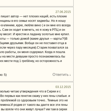
27.06.2015
 пишет автор — нет плохих наций, есть плохие
енщины в его семье носят хиджебы. Но я ношу
 клинике, курю, люблю вино ( и он мне его всегда
. Сам он ходит в мечеть, но я хожу в РПЦ и он
ху месит. И крестик и ладанку золотые мне купил.
боты — только домой (какие друзья — карты?!)В
бщими друзьями. Вобще он не поставил отца в
несли через пару месяцев).Старик похватался за
было работы, он меня содержал. Когда я пошла
ы на месте девушки просто познакомилась бы
ех мести под 1 гребёнку, но осторожность и
Ответить
о: 5)
↓
03.12.2015
сколько читаю утверждения что в Сирии и с
о первых как генетик скажу у них гены слабые. и
с проблемой со здоровьем точно.. Темные это не
мена.И родив от такого вы даете все эти гены
о вы взяли что они живут лучше? им там в сирии