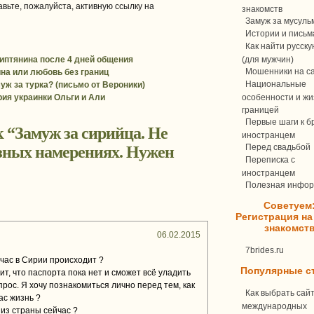
вьте, пожалуйста, активную ссылку на
знакомств
Замуж за мусуль
Истории и письм
Как найти русск
гиптянина после 4 дней общения
(для мужчин)
Мошенники на с
на или любовь без границ
Национальные
уж за турка? (письмо от Вероники)
рия украинки Ольги и Али
особенности и жи
границей
Первые шаги к бр
 “
Замуж за сирийца. Не
иностранцем
Перед свадьбой
езных намерениях. Нужен
Переписка c
иностранцем
Полезная инфо
Советуем
Регистрация на
знакомст
06.02.2015
7brides.ru
ейчас в Сирии происходит ?
Популярные с
т, что паспорта пока нет и сможет всё уладить
опрос. Я хочу познакомиться лично перед тем, как
Как выбрать сай
час жизнь ?
международных
из страны сейчас ?