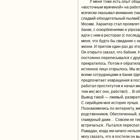
У меня тоже есть опыт общ
«восточным мужчиной» на работе
всячески оказывал внимание (час
сладкий-обходительный-пылкий).
Москве. Характер стал проявлят
банке, с оскорблениями и угроза
идти с ним в ресторан (с после
меня, что будто бы свидание с н
жизни. И притом один раз до это
Он открыто сказал, что бабник. 
постоянно переписывался с друг
прекратилось. Потом я обратилас
истинное лицо открылось. Мы вс
всеми сотрудницами в банке (где
предпочитает извращения в пос
работал проститутом и начал мн
тем же( вот оно, рабство!)… В 
Вывод такой — лживый, развратн
С сирийцем моя история лучше.
Познакомились по интернету, жив
родственников. Обеспеченный, 
гламурный даже… Совсем не ти
встречаться.. Пытался переспать
Рамадан, когда им ничего нельз
могу сказать, что в постели он 