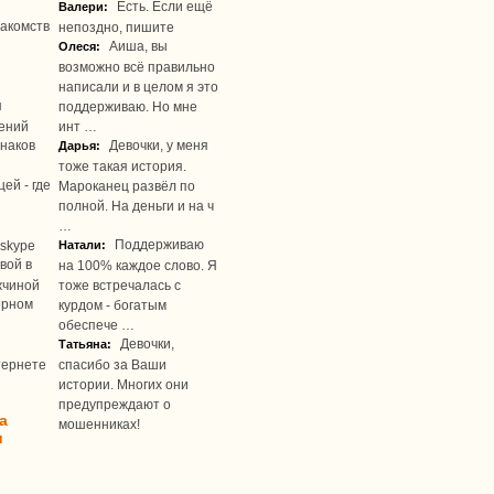
Есть. Если ещё
Валери:
акомств
непоздно, пишите
Аиша, вы
Олеся:
возможно всё правильно
написали и в целом я это
я
поддерживаю. Но мне
ений
инт …
наков
Девочки, у меня
Дарья:
тоже такая история.
ей - где
Мароканец развёл по
полной. На деньги и на ч
…
Поддерживаю
skype
Натали:
вой в
на 100% каждое слово. Я
жчиной
тоже встречалась с
ерном
курдом - богатым
обеспече …
Девочки,
Татьяна:
тернете
спасибо за Ваши
истории. Многих они
предупреждают о
а
мошенниках!
u