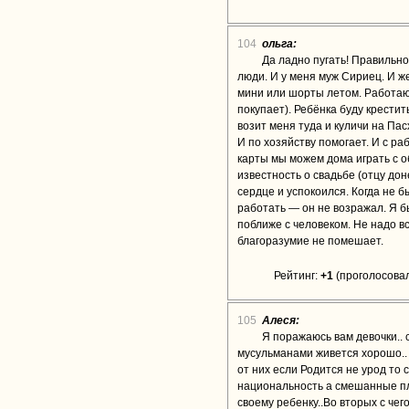
104
ольга:
Да ладно пугать! Правильно
люди. И у меня муж Сириец. И ж
мини или шорты летом. Работаю в
покупает). Ребёнка буду крестить
возит меня туда и куличи на Пас
И по хозяйству помогает. И с ра
карты мы можем дома играть с о
известность о свадьбе (отцу до
сердце и успокоился. Когда не 
работать — он не возражал. Я б
поближе с человеком. Не надо вс
благоразумие не помешает.
Рейтинг:
+1
(проголосовал
105
Алеся:
Я поражаюсь вам девочки.. 
мусульманами живется хорошо.. В
от них если Родится не урод то 
национальность а смешанные пле
своему ребенку..Во вторых с чег