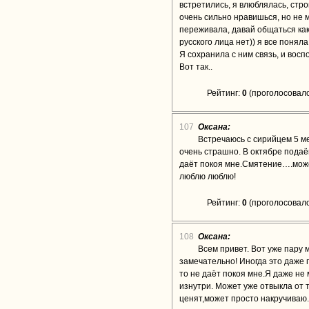
встретились, я влюблялась, стро
очень сильно нравишься, но не 
переживала, давай общаться как 
русского лица нет)) я все понял
Я сохранила с ним связь, и вос
Вот так..
Рейтинг:
0
(проголосовало
107
Оксана:
Встречаюсь с сирийцем 5 ме
очень страшно. В октябре пода
даёт покоя мне.Смятение….мож
люблю люблю!
Рейтинг:
0
(проголосовало
108
Оксана:
Всем привет. Вот уже пару 
замечательно! Иногда это даже 
то не даёт покоя мне.Я даже не 
изнутри. Может уже отвыкла от т
ценят,может просто накручиваю.