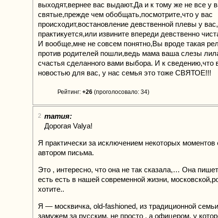
выходят,вернее вас выдают.Да и к тому же не все у 
святые,прежде чем обобщать,посмотрите,что у вас
происходит,востановление девственной плевы у вас,
практикуется,или извините впереди девственно чиста
И вообще,мне не совсем понятно,Вы вроде такая рел
против родителей пошли,ведь мама ваша слезы лила
счастья сделанного вами выбора. И к сведению,что
новостью для вас, у нас семья это тоже СВЯТОЕ!!!
Рейтинг:
+26
(проголосовало: 34)
татия:
2
Дорогая Valya!
Я практически за исключением некоторых моментов 
автором письма.
Это , интересно, что она не так сказала,… Она пишет
есть есть в нашей современной жизни, московской,р
хотите..
Я — москвичка, old-fashioned, из традиционной семь
замужем за русским, не просто , а офицером, у котор