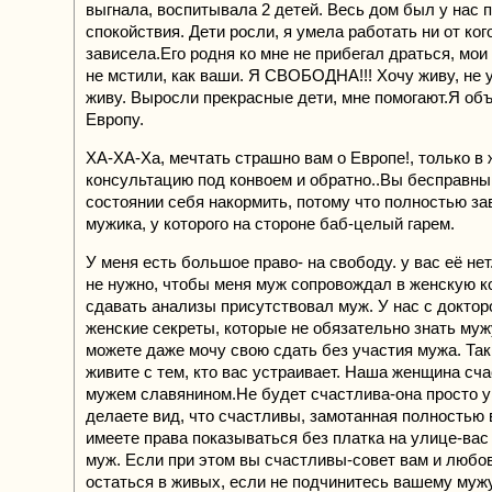
выгнала, воспитывала 2 детей. Весь дом был у нас 
спокойствия. Дети росли, я умела работать ни от кого
зависела.Его родня ко мне не прибегал драться, мои
не мстили, как ваши. Я СВОБОДНА!!! Хочу живу, не 
живу. Выросли прекрасные дети, мне помогают.Я об
Европу.
ХА-ХА-Ха, мечтать страшно вам о Европе!, только в 
консультацию под конвоем и обратно..Вы бесправны
состоянии себя накормить, потому что полностью за
мужика, у которого на стороне баб-целый гарем.
У меня есть большое право- на свободу. у вас её не
не нужно, чтобы меня муж сопровождал в женскую к
сдавать анализы присутствовал муж. У нас с доктор
женские секреты, которые не обязательно знать муж
можете даже мочу свою сдать без участия мужа. Та
живите с тем, кто вас устраивает. Наша женщина сча
мужем славянином.Не будет счастлива-она просто у
делаете вид, что счастливы, замотанная полностью в
имеете права показываться без платка на улице-вас
муж. Если при этом вы счастливы-совет вам и люб
остаться в живых, если не подчинитесь вашему мужу