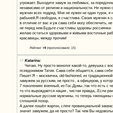
угрожает. Выходите замуж за любимых, за порядочн
независимо от религии и национальности. Не нужно
мужчин всех подряд. Мне не нужен не один турок, я 
рабыней.Я свободна, я счастлива .Своих мужчин я 
в отличие от вас и уж сама себя могу обеспечить, н
не перед кем.Будьте счастливы здоровы россиянки-
желаю остаться здоровыми и живыми восточные раб
красавицы, между прочим!
Рейтинг:
+9
(проголосовало: 15)
Katarina:
13
Читаю. Ну просто монолог какой-то, девушка с в
псевдонимом Татия. Сама себе общается, сама себе 
Пишет:Я – москвичка, old-fashioned, из традиционно
замужем за русским, не просто , а офицером, у котор
7 поколениях военный, из Гос.Думы..так что есть с ч
то что вырождается нация , чистая правда,..Если р
нормальные русские мужчины, то теперь «женщины
сплошной позор.
А далее пошёл жаргон, сленг провинциальной заквас
значит замужем, да не просто? Так чем Вы недовол