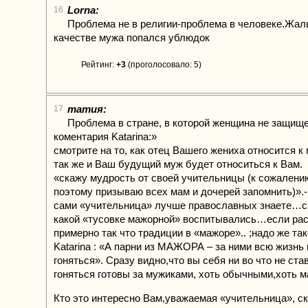
Lorna:
16
Проблема не в религии-проблема в человеке.Жаль
качестве мужа попался ублюдок
Рейтинг:
+3
(проголосовало: 5)
татия:
17
Проблема в стране, в которой женщина не защищ
коментария Katarina:»
смотрите на то, как отец Вашего жениха относится к
так же и Ваш будущий муж будет относиться к Вам.
«скажу мудрость от своей учительницы (к сожалени
поэтому призываю всех мам и дочерей запомнить)».
сами «учительница» лучше православных знаете…с
какой «тусовке мажорной» воспитывались…если ра
примерно так что традиции в «мажоре».. ;надо же та
Katarina : «А парни из МАЖОРА – за ними всю жизнь
гоняться». Сразу видно,что вы себя ни во что не став
гоняться готовы за мужиками, хоть обычными,хоть
Кто это интересно Вам,уважаемая «учительница», ск