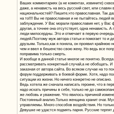
Ваших комментариях (а не коментах, извините) сквоз
даже, а ненависть на весь русский свет, или славян 
национальностей? Пишите,что православная. Так да
на то!!!! Вы не православная и не пытайтесь людей в
заблуждение. У Вас морали православия нет, у Вас
другая, а точнее она отсутствует, одна ненависть. 
люди милосердны. Это и отмечает в первую очередь
людей.Поэтому муж автора статьи и помогает то и д
друзьям. Только,как я поняла, он проявил крайнюю н
чем и ввел в бешенство свою жену. Но ведь все поп
поправима только смерть.
И вообще в данной статье многое не понятно. Всегда
рассматривать конкретный случай,а не обобщать. И
заказная от автора сайта. Во всяком случае на то п
форум поддерживать в боевой форме. Хотя, надо пол
ситуации из жизни. Но ничего конкретно не описано.
Ведь хотела же сначала написать героине, что в пе
надо искать причины в себе, только не до самокопа
же любовь и уважение. Что явилось причиной измене
Постоянный анализ.Только женщина хранит очаг. М
управляемы. Много способов воздействия. Но только
Девушке не удастся подмять парня. Русские терпят 