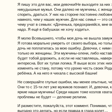
Я пишу это для вас, мои девочки!Не выходите за них 
никудышные мужья. Они далеко не мужчины, с женщ
спорить, драться. У них на стороне постоянно любов
намного, чем у наших мужчин. Для нас семья — это св
чему учат в семьях: «Доченька, предохраняйся, мне в
надо. Я ещё в бабушках не хочу ходить».
Я молю Всевышнего, чтобы моя дочь не вышла замуж
Я готова морально умереть от своего выбора, но тольк
дочь не поплатилась за мою ошибку. Девочки, с ними 
только их женщины. Эти мужчины-олени, либо наставь
будет тобой дорожить, а если не наставляешь, навер
интересна. Вот их тупая логика. Я выше всех этих низ
изменять не стану, потому что уроню честь своих Род
ребёнка. А на него я чихала с высокой башни!
Не совершайте глупые ошибки, мы менее опытные, ч
Они то с 15-ти лет уже мужиков познают. И, девочки, 
яркие наши мужчины! Среди наших тоже козлов хватае
проблемы не будет — деление религии.
И разместите, пожалуйста, этот коммент. Понимаю, чт
выгодно это делать, но если правда в глаза колет…