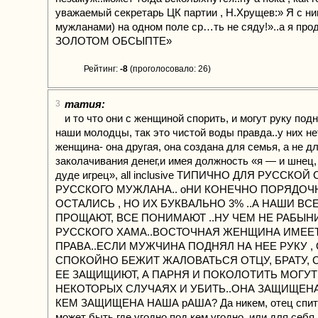
уважаемый секретарь ЦК партии , Н.Хрущев:» Я с н
мужланами) на одном поле ср…ть не сяду!»..а я пр
ЗОЛОТОМ ОБСЫПТЕ»
Рейтинг:
-8
(проголосовало: 26)
татия:
3
и то что они с женщиной спорить, и могут руку под
наши молодцы, так это чистой воды правда..у них не
женщина- она другая, она создана для семья, а не д
заколачивания денег,и имея должность «я — и шнец, 
дуде игрец», all inclusive ТИПИЧНО ДЛЯ РУССКОЙ
РУССКОГО МУЖЛАНА.. оНИ КОНЕЧНО ПОРЯДОЧ
ОСТАЛИСЬ , НО ИХ БУКВАЛЬНО 3% ..А НАШИ ВС
ПРОЩАЮТ, ВСЕ ПОНИМАЮТ ..НУ ЧЕМ НЕ РАБЫН
РУССКОГО ХАМА..ВОСТОЧНАЯ ЖЕНЩИНА ИМЕЕ
ПРАВА..ЕСЛИ МУЖЧИНА ПОДНЯЛ НА НЕЕ РУКУ ,
СПОКОЙНО БЕЖИТ ЖАЛОВАТЬСЯ ОТЦУ, БРАТУ, 
ЕЕ ЗАЩИЩИЮТ, А ПАРНЯ И ПОКОЛОТИТЬ МОГУТ
НЕКОТОРЫХ СЛУЧАЯХ И УБИТЬ..ОНА ЗАЩИЩЕНА
КЕМ ЗАЩИЩЕНА НАША рАША? Да никем, отец спит 
может быть где угодно под кем угодно, или для себя