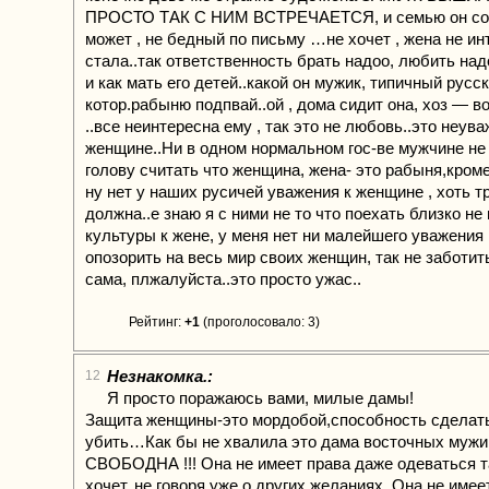
ПРОСТО ТАК С НИМ ВСТРЕЧАЕТСЯ, и семью он со
может , не бедный по письму …не хочет , жена не ин
стала..так ответственность брать надоо, любить над
и как мать его детей..какой он мужик, типичный русс
котор.рабыню подпвай..ой , дома сидит она, хоз — в
..все неинтересна ему , так это не любовь..это неува
женщине..Ни в одном нормальном гос-ве мужчине не
голову считать что женщина, жена- это рабыня,кро
ну нет у наших русичей уважения к женщине , хоть тр
должна..е знаю я с ними не то что поехать близко не 
культуры к жене, у меня нет ни малейшего уважения 
опозорить на весь мир своих женщин, так не заботить
сама, плжалуйста..это просто ужас..
Рейтинг:
+1
(проголосовало: 3)
Незнакомка.:
12
Я просто поражаюсь вами, милые дамы!
Защита женщины-это мордобой,способность сделать
убить…Как бы не хвалила это дама восточных мужи
СВОБОДНА !!! Она не имеет права даже одеваться та
хочет, не говоря уже о других желаниях. Она не имее