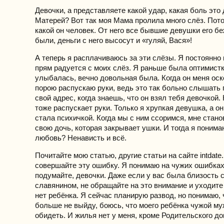
Девочки, а представляете какой удар, какая боль это
Матерей? Вот так моя Мама пролила много слёз. Пото
какой он человек. От него все бывшие девушки его б
были, деньги с него высосут и «гуляй, Вася»!
А теперь я расплачиваюсь за эти слёзы. Я постоянно в
прям радуется с моих слёз. Я раньше была оптимистк
улыбалась, вечно довольная была. Когда он меня оск
порою распускаю руки, ведь это так больно слышать 
свой адрес, когда знаешь, что он взял тебя девочкой. 
тоже распускает руки. Только я хрупкая девушка, а о
стала психичкой. Когда мы с ним ссоримся, мне стан
свою дочь, которая закрывает ушки. И тогда я понима
любовь? Ненависть и всё.
Почитайте мою статью, другие статьи на сайте intdate.
совершайте эту ошибку. Я понимаю на чужих ошибках 
подумайте, девочки. Даже если у вас была близость 
славянином, не обращайте на это внимание и уходите 
нет ребёнка. Я сейчас планирую развод, но понимаю,
больше не выйду, боюсь, что моего ребёнка чужой м
обидеть. И жилья нет у меня, кроме Родительского до