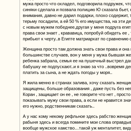
мужа просто что охладел, подговорила подружек, чт
синяки сделала и позвала полицию Ю сказала бьет, 
внимания, давно не дарил подарки, плохо содержит, т
терьму посадили, а ей 50 % его имущества, на эти д
с новым мужем победнее.другая у меня подруга егип
права свои знает , крававица, попробуй обидеть ее ,
прибьют к черту..в Египте матриархат по сравнению 
Женщина просто там должна знать свои права и она 
большинстве случаев, вон у меня у мужа бывшая же
ребенка забрала, семья ее на пушечный выстрел да
бабушку не подпускают..и я знаю за что ..вовремя де
платить за сына, а не ждать погоды у моря..
Я жила менно в странах залива, хочу сказать женщи
защищены, больше образования , даже пусть без нег
Коран , защищает он ее , не говорите что нет , прост
показывать мужу свои права, а если не нравится зна
его нужно, родственникам сказать..
А у нас кому некому рефльное здесь рабство женщин
рабыня здесь и всегда помините мои слова оправдыв
вообще мужское хамство…такой уж менталитет, вид