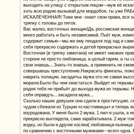
выходить на улицу с открытым лицом—муж её искал
хоть всю родню вызывай для мордобоя, ты уже РАБ
ИСКАЛЕЧЕННАЯ! Тоже мне -знает свои права, вся з
тряпку с головы до пяток.
Вас жалко, восточных женщин!Да, россииская женщ
много работать и быть независимой. Пьёт муж, измен
содержит семью—мы же ему пендаля под зад и сами
себя прекрасно содержать и детей прекрасных выра
Восточная (в тряпку замотана) не имеет никаких прав
стороне не просто любовница, а целый гарем, а ты 
свои знаешь…Знать-то знаешь, а применить не смо
совершаешь преступление.Накрасить фингалы, пожа
наврать полиции, засадитьь мужа-это не самая высо
морали.Было бы чем хвастаться. Выйдет из тюрьмы-
родня тебя не прибьёт до выхода мужа из тюрьмы. 
себя оправдть…засадила мужа…
Сколько наших девушек они сдали в проституцию, с
чудом сбежали из Турции «счастливицы» и теперь в
изуродована. У меня было 2 мужа. 1 пил-я ушла, а н
прекрасно выглядела, сама зарабатывала. 2 муж то
водку, но были и другие косяки( любовница-пьяница 
по сравнению с восточными мужиками—всего одна. Я