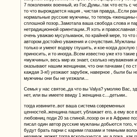
7 поколениях военный, из Гос.Думы..так что есть с ч
то что вырождается нация , чистая правда,..Если р
нормальные русские мужчины, то теперь «женщины
сплошной позор..Замотала ваша свобода слова и па
нетрадиционной ориентации..Я хоть и православная
очень уважаю мусульманок, по крайней мере, то что
автором достойно уважения и сочувствия..Мужланы
только и умеют водяру глушить, и кое-когда дохлую з
приносить, и то иногда..Всем известно уже кто такие
«мужчины», весь мир их знает, сколько неуважения 
оказывают нашим женщинам, что они пачками ( по ст
каждая 3-я!) уезжают зарубеж, наверное , были бы 
мужчины они бы не уезжали…
Семья у нас святое,,да что вы Valya? умоляю Вас, з
нет, или вы имеете ввиду 1 женщина с…детьми..
тогда извините..вот ваша система современных
ценностей..женщина пашет, ублажает его, а ему все в
любовниц поди 20 за спиной..позор он и в Африке поз
писал один автор русские мужланы добьются того, 
будут брать парни с карими глазами и темными вол
незамуж..может тогда всколыхнутся..ну а пока , как 