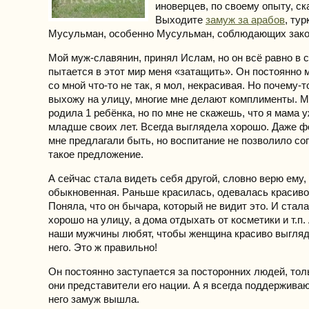
иноверцев, по своему опыту, ск
Выходите
замуж за арабов
, ту
Мусульман, особенно Мусульман, соблюдающих зак
Мой муж-славянин, принял Ислам, но он всё равно в 
пытается в этот мир меня «затащить». Он постоянно м
со мной что-то не так, я мол, некрасивая. Но почему-то
выхожу на улицу, многие мне делают комплименты. Мн
родила 1 ребёнка, но по мне не скажешь, что я мама 
младше своих лет. Всегда выглядела хорошо. Даже 
мне предлагали быть, но воспитание не позволило со
такое предложение.
А сейчас стала видеть себя другой, словно верю ему, 
обыкновенная. Раньше красилась, одевалась красиво 
Поняла, что он бычара, который не видит это. И стал
хорошо на улицу, а дома отдыхать от косметики и т.п.
наши мужчины любят, чтобы женщина красиво выгляд
него. Это ж правильно!
Он постоянно заступается за посторонних людей, тол
они представители его нации. А я всегда поддерживаю 
него замуж вышла.