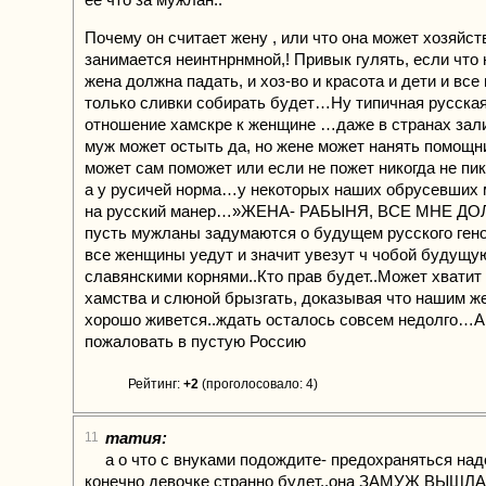
Почему он считает жену , или что она может хозяйст
занимается неинтнрнмной,! Привык гулять, если что н
жена должна падать, и хоз-во и красота и дети и все н
только сливки собирать будет…Ну типичная русская
отношение хамскре к женщине …даже в странах зал
муж может остыть да, но жене может нанять помощни
может сам поможет или если не пожет никогда не пикне
а у русичей норма…у некоторых наших обрусевших 
на русский манер…»ЖЕНА- РАБЫНЯ, ВСЕ МНЕ ДО
пусть мужланы задумаются о будущем русского гено
все женщины уедут и значит увезут ч чобой будущую
славянскими корнями..Кто прав будет..Может хватит
хамства и слюной брызгать, доказывая что нашим 
хорошо живется..ждать осталось совсем недолго…А
пожаловать в пустую Россию
Рейтинг:
+2
(проголосовало: 4)
татия:
11
а о что с внуками подождите- предохраняться надо
конечно девочке странно будет..она ЗАМУЖ ВЫШЛА