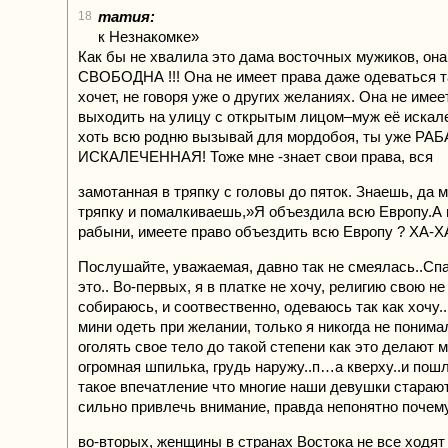
татия:
18
к Незнакомке»
Как бы не хвалила это дама восточных мужиков, он
СВОБОДНА !!! Она не имеет права даже одеваться та
хочет, не говоря уже о других желаниях. Она не имее
выходить на улицу с открытым лицом–муж её искале
хоть всю родню вызывай для мордобоя, ты уже РАБ
ИСКАЛЕЧЕННАЯ! Тоже мне -знает свои права, вся
замотанная в тряпку с головы до пяток. Знаешь, да 
тряпку и помалкиваешь,»Я объездила всю Европу.А 
рабыни, имеете право объездить всю Европу ? ХА-Х
Послушайте, уважаемая, давно так не смеялась..Сп
это.. Во-первых, я в платке не хочу, религию свою не
собираюсь, и соотвественно, одеваюсь так как хочу
мини одеть при желании, только я никогда не понима
оголять свое тело до такой степени как это делают м
огромная шпилька, грудь наружу..п…а кверху..и по
такое впечатление что многие наши девушки стараю
сильно привлечь внимание, правда непонятно поче
во-вторых, женщины в странах Востока не все ходят