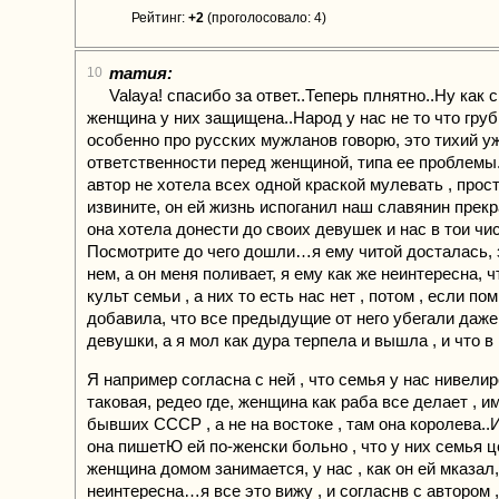
Рейтинг:
+2
(проголосовало: 4)
татия:
10
Valaya! спасибо за ответ..Теперь плнятно..Ну как 
женщина у них защищена..Народ у нас не то что груб
особенно про русских мужланов говорю, это тихий уж
ответственности перед женщиной, типа ее проблемы.
автор не хотела всех одной краской мулевать , прост
извините, он ей жизнь испоганил наш славянин прекр
она хотела донести до своих девушек и нас в тои чис
Посмотрите до чего дошли…я ему читой досталась, 
нем, а он меня поливает, я ему как же неинтересна, ч
культ семьи , а них то есть нас нет , потом , если по
добавила, что все предыдущие от него убегали даж
девушки, а я мол как дура терпела и вышла , и что 
Я например согласна с ней , что семья у нас нивели
таковая, редео где, женщина как раба все делает , и
бывших СССР , а не на востоке , там она королева..
она пишетЮ ей по-женски больно , что у них семья це
женщина домом занимается, у нас , как он ей мказал,
неинтересна…я все это вижу , и согласнв с автором 