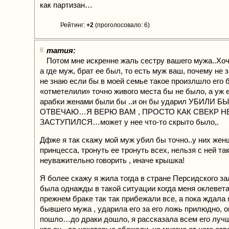
как партизан…
Рейтинг:
+2
(проголосовало: 6)
татия:
8
Потом мне искренне жаль сестру вашего мужа..Хо
а где муж, брат ее был, то есть муж ваш, почему не з
не знаю если бы в моей семье такое произлшло его 
«отметелили» точно живого места бы не было, а уж 
арабки женами были бы ..и он бы ударил УБИЛИ Б
ОТВЕЧАЮ…Я ВЕРЮ ВАМ , ПРОСТО КАК СВЕКР Н
ЗАСТУПИЛСЯ…может у нее что-то скрыто было,.
Дфже я так скажу мой муж убил бы точно..у них жен
принцесса, тронуть ее тронуть всех, нельзя с ней та
неуважительно говорить , иначе крышка!
Я более скажу я жила тогда в стране Персидского за
была однажды в такой ситуации когда меня оклевета
прежнем браке так так прибежали все, а пока ждала 
бывшего мужа , ударила его за его ложь прилюдно, о
пошло…до драки дошло, я рассказала всем его луч