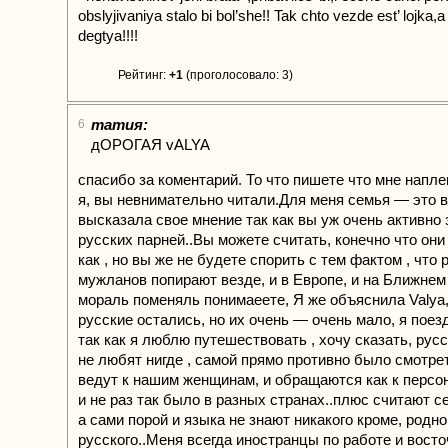
obslyjivaniya stalo bi bol’she!! Tak chto vezde est’ lojka,a 
degtya!!!!
Рейтинг:
+1
(проголосовало: 3)
татия:
6
дОРОГАЯ vALYA
спасибо за коментарий. То что пишете что мне напл
я, вы невнимательно читали.Для меня семья — это в
высказала свое мнение так как вы уж очень активно
русских парней..Вы можете считать, конечно что они
как , но вы же не будете спорить с тем фактом , что 
мужланов попирают везде, и в Европе, и на Ближнем
мораль поменяль понимаеете, Я же объяснила Valya
русские остались, но их очень — очень мало, я поез
так как я люблю путешествовать , хочу сказать, рус
не любят нигде , самой прямо противно было смотрет
ведут к нашим женщинам, и обращаются как к персона
и не раз так было в разных странах..плюс считают с
а сами порой и языка не знают никакого кроме, родно
русского..Меня всегда иностранцы по работе и вост