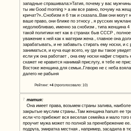
западные спрашивала:»Татия, почему у вас мужчины
ты им Good morning > а им все равно, почуму на жещ
кричат?»..Снобизм я б так и сказала..Вам они могут 
ваше право, они ближе по этносу , я русских мужлан
недолюбливаю, именно за снобизм , типа женщина 4 i
такой политики нет как в странах быв СССР , полное
уважение к ней как к материи жена , главное она дол
зарабатывать, и не забавыть стирать ему носки, и с
заниматься, и куча еще всего, ну где вы такое увидет
если уж она работает , она ему носки нафиг стирать 
скажет не нравится нанимай прислугу, я тебе не пр
Востоке женщина для семьи..Глворю не с неба взяла
далего не рабыня
Рейтинг:
+4
(проголосовало: 10)
татия:
7
Она имеет права, возьмем страны залива, наиболе
закрытые муслим страны..Там женщина hanum ее тро
если что прибежит вся веселая семейка и мало того 
проучит мужа может по полной за пренебрежение ее.
подруга, эмиратка местная , например, засадила в т