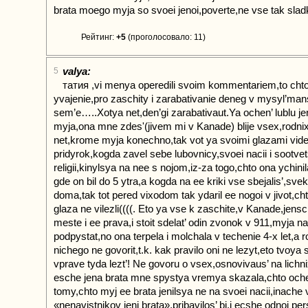
brata moego myja so svoei jenoi,poverte,ne vse tak slad
Рейтинг:
+5
(проголосовало: 11)
valya:
5
татия ,vi menya operedili svoim kommentariem,to chto 
yvajenie,pro zaschity i zarabativanie deneg v mysyl’man
sem’e…..Xotya net,den’gi zarabativaut.Ya ochen’ lublu j
myja,ona mne zdes'(jivem mi v Kanade) blije vsex,rodni
net,krome myja konechno,tak vot ya svoimi glazami vide
pridyrok,kogda zavel sebe lubovnicy,svoei nacii i sootve
religii,kinylsya na nee s nojom,iz-za togo,chto ona ychin
gde on bil do 5 ytra,a kogda na ee kriki vse sbejalis’,svek
doma,tak tot pered vixodom tak ydaril ee nogoi v jivot,ch
glaza ne vilezli((((. Eto ya vse k zaschite,v Kanade,jens
meste i ee prava,i stoit sdelat’ odin zvonok v 911,myja n
podpystat,no ona terpela i molchala v techenie 4-x let,a r
nichego ne govorit,t.k. kak pravilo oni ne lezyt,eto tvoya
vprave tyda lezt’! Ne govoru o vsex,osnovivaus’ na lichni
esche jena brata mne spystya vremya skazala,chto oche
tomy,chto myj ee brata jenilsya ne na svoei nacii,inache 
«nenavistnikov jeni brata»,pribavilos’ bi,i ecshe odnoi per