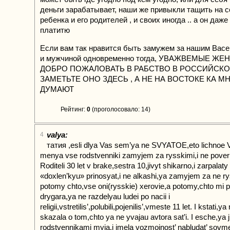
деньги зарабатывает, наши же привыкли тащить на се
ребенка и его родителей , и своих иногда .. а он даж
платитю
Если вам так нравится быть замужем за нашим Вас
и мужчиной одновременно тогда, УВАЖВЕМЫЕ 
ДОБРО ПОЖАЛОВАТЬ В РАБСТВО В РОССИЙСКО
ЗАМЕТЬТЕ ОНО ЗДЕСЬ , А НЕ НА ВОСТОКЕ КА 
ДУМАЮТ
Рейтинг:
0
(проголосовало: 14)
valya:
4
татия ,esli dlya Vas sem’ya ne SVYATOE,eto lichnoe 
menya vse rodstvenniki zamyjem za rysskimi,i ne poverite
Roditeli 30 let v brake,sestra 10,jivyt shikarno,i zarpalaty
«doxlen’kyu» prinosyat,i ne alkashi,ya zamyjem za ne ry
potomy chto,vse oni(rysskie) xerovie,a potomy,chto mi po
drygara,ya ne razdelyau ludei po nacii i
religii,vstretilis’,polubili,pojenilis’,vmeste 11 let. I kstati,y
skazala o tom,chto ya ne yvajau avtora sat’i. I esche,ya ji
rodstvennikami myja,i imela vozmojnost’ nabludat’ sovme