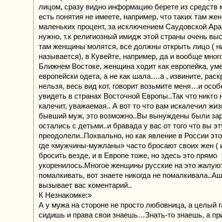
лицом, сразу видно информацию берете из средств 
есть понятия не имеете, например, что таких там же
маленьких процент, за исключением Саудовской Арав
нужно, т.к религиозный имидж этой страны очень выс
там женщины молятся, все должны открыть лицо ( н
называется), в Кувейте, например, да и вообще много
Ближнем Востоке, женщина ходит как европейка, уме
европейски одета, а не как шала….а , извините, рас
нельзя, весь вид кот. говорит возьмите меня…и осо
увидеть в странах Восточной Европы..Так что никто 
калечит, уважаемая.. А вот то что вам искалечил жи
бывший муж, это возможно..Вы вынуждены были зара
остались с детьми..и бравада у вас от того что вы э
преодолели..Похвально, но как явление в России это
где «мужчины-мужланы» часто бросают своих жен ( 
бросить везде, и в Европе тоже, но здесь это прямо
укоренилось.Многое женщины русские на это жалуют
помалкивать, вот знаете никогда не помалкивала..А
вызывает вас коментарий..
К Незнакомке:»
А у мужа на стороне не просто любовница, а целый г
сидишь и права свои знаешь…Знать-то знаешь, а пр