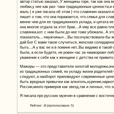
автор статью заказал..У женщины горе, так как она 
любви,у нее как раз- таки традиционные ценности,и 
жаль ( я уже писала об этом ) что славянин оказал
пишет о том, что она поражается, что семья для сла
менне чем для ее традиционного уклада, и цитата ее
она многое отдала за этот брак…А ему все равно пл
славянки,кот. с ним были до нее тоже убежали.. А эт
показатель…»мужчины»…Вы посочувствовали бы ж
дай Бог С вами такое случиться, женская солидарно
быть…А у вас ее и в помине нет..Вы видимо в такой 
были, а если будете, не ровен час за «мажором» п
уважение к себе как к женщине с детства не привито.
Мажоры — это представители золотой молодежи,они,
из традиционных семей, но укладу жизни родителей 
следуют, а наоборот праповедуют современные ценн
быть вредные привычки как алкоголь,курение,наркоти
России,много примеров как звезд,так и личных, что з
Я писала про русских мужчин в сравнении с восто
Рейтинг:
-3
(проголосовало: 5)