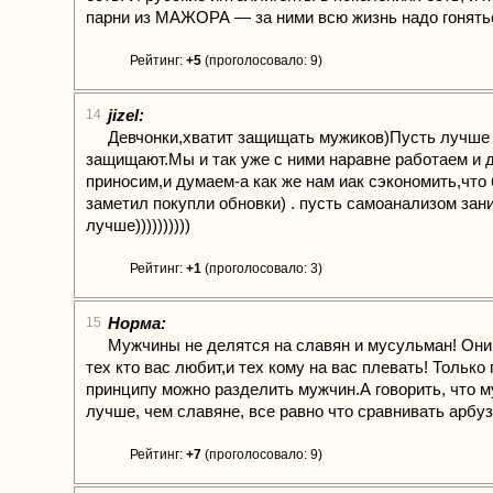
парни из МАЖОРА — за ними всю жизнь надо гонять
Рейтинг:
+5
(проголосовало: 9)
jizel:
14
Девчонки,хватит защищать мужиков)Пусть лучше 
защищают.Мы и так уже с ними наравне работаем и д
приносим,и думаем-а как же нам иак сэкономить,что 
заметил покупли обновки) . пусть самоанализом за
лучше))))))))))
Рейтинг:
+1
(проголосовало: 3)
Норма:
15
Мужчины не делятся на славян и мусульман! Они
тех кто вас любит,и тех кому на вас плевать! Только
принципу можно разделить мужчин.А говорить, что 
лучше, чем славяне, все равно что сравнивать арбуз
Рейтинг:
+7
(проголосовало: 9)