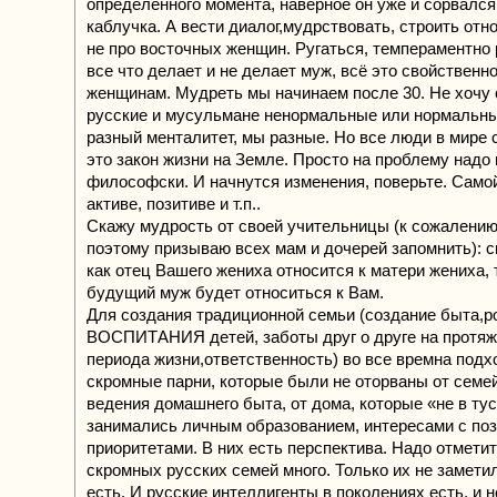
определенного момента, наверное он уже и сорвался
каблучка. А вести диалог,мудрствовать, строить от
не про восточных женщин. Ругаться, темпераментно 
все что делает и не делает муж, всё это свойственн
женщинам. Мудреть мы начинаем после 30. Не хочу с
русские и мусульмане ненормальные или нормальны
разный менталитет, мы разные. Но все люди в мире
это закон жизни на Земле. Просто на проблему надо 
философски. И начнутся изменения, поверьте. Само
активе, позитиве и т.п..
Скажу мудрость от своей учительницы (к сожалению
поэтому призываю всех мам и дочерей запомнить): с
как отец Вашего жениха относится к матери жениха, 
будущий муж будет относиться к Вам.
Для создания традиционной семьи (создание быта,р
ВОСПИТАНИЯ детей, заботы друг о друге на протяж
периода жизни,ответственность) во все времна под
скромные парни, которые были не оторваны от семе
ведения домашнего быта, от дома, которые «не в тус
занимались личным образованием, интересами с по
приоритетами. В них есть перспектива. Надо отметит
скромных русских семей много. Только их не заметил
есть. И русские интеллигенты в поколениях есть, и н