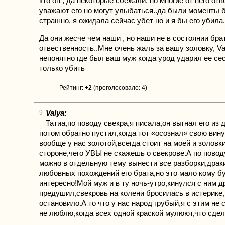
кто он , да некоторые сбежали, но многие от него отв
уважают его но могут улыбаться..да были моменты 
страшно, я ожидала сейчас убет но и я бы его убила.
Да они жесче чем наши , но наши не в состоянии бра
отвественность..Мне очень жаль за вашу золовку, V
непонятно где был ваш муж когда урод ударил ее сес
только убить
Рейтинг:
+2
(проголосовало: 4)
Valya:
9
Татиа,по поводу свекра,я писала,он выгнал его из 
потом обратно пустил,когда тот «осознал» свою вину
вообще у нас золотой,всегда стоит на моей и золовк
стороне,чего УВЫ не скажешь о свекрове.А по повод
можно в отдельную тему вынести все разборки,драк
любовных похождений его брата,но это мало кому б
интересно!Мой муж и в ту ночь-утро,кинулся с ним д
предушил,свекровь на колени бросилась в истерике,
остановило.А то что у нас народ грубый,я с этим не 
не люблю,когда всех одной краской мулюют,что сдел