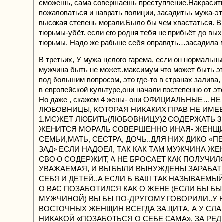
сможешь, сама совершаешь преступление.Накрасит
пожаловаться и наврать полиции, засадитьь мужа-эт
высокая степень морали.Было бы чем хвастаться. В
тюрьмы-убёт. если его родня тебя не прибьёт до вы
тюрьмы. Надо же рабыне себя оправдть…засадила
В третьих, У мужа целого гарема, если он нормальн
мужчина быть не может..максимум что может быть эт
под большим вопросом, это где-то в странах залива,
в европейской культуре,они начали постепенно от э
Но даже , скажем 4 жены- они ОФИЦИАЛЬНЫЕ…НЕ
ЛЮБОВНИЦЫ, КОТОРАЯ НИКАКИХ ПРАВ НЕ ИМЕЕ
1.МОЖЕТ ЛЮБИТЬ(ЛЮБОВНИЦУ)2.СОДЕРЖАТЬ 3
ЖЕНИТСЯ МОРАЛЬ СОВЕРШЕННО ИНАЯ- ЖЕНЩ
СЕМЬИ,МАТЬ, СЕСТРА, ДОЧЬ..ДЛЯ НИХ ДИКО «
ЗАД» ЕСЛИ НАДОЕЛ, ТАК КАК ТАМ МУЖЧИНА ЖЕ
СВОЮ СОДЕРЖИТ, А НЕ БРОСАЕТ КАК ПОЛУЧИЛО
УВАЖАЕМАЯ, И ВЫ БЫЛИ ВЫНУЖДЕНЫ ЗАРАБАТ
СЕБЯ И ДЕТЕЙ..А ЕСЛИ Б ВАШ ТАК НАЗЫВАЕМЫ
О ВАС ПОЗАБОТИЛСЯ КАК О ЖЕНЕ (ЕСЛИ БЫ БЫ
МУЖЧИНОЙ) ВЫ БЫ ПО-ДРУГОМУ ГОВОРИЛИ..У Н
ВОСТОЧНЫХ ЖЕНЩИН ВСЕГДА ЗАЩИТА, А У СЛ
НИКАКОЙ «ПОЗАБОТЬСЯ О СЕБЕ САМА», ЗА РЕ