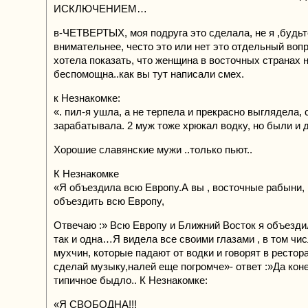
ИСКЛЮЧЕНИЕМ…
в-ЧЕТВЕРТЫХ, моя подруга это сделала, не я ,будьт
внимательнее, често это или нет это отдельный вопр
хотела показать, что женщина в восточных странах 
беспомощна..как вы тут написали смех.
к Незнакомке:
«. пил-я ушла, а не терпела и прекрасно выглядела, 
зарабатывала. 2 муж тоже хрюкал водку, но были и д
Хорошие славянские мужи ..только пьют..
К Незнакомке
«Я объездила всю Европу.А вы , восточные рабыни,
объездить всю Европу,
Отвечаю :» Всю Европу и Ближний Восток я объезди
так и одна…Я видела все своими глазами , в том чи
мухчин, которые падают от водки и говорят в рестор
сделай музыку,налей еще погромче»- ответ :»Да ко
типичное быдло.. К Незнакомке:
«Я СВОБОДНА!!!