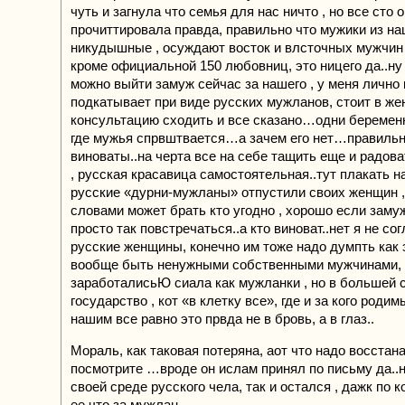
чуть и загнула что семья для нас ничто , но все сто 
прочиттировала правда, правильно что мужики из на
никудышные , осуждают восток и влсточных мужчин 
кроме официальной 150 любовниц, это ницего да..ну 
можно выйти замуж сейчас за нашего , у меня лично 
подкатывает при виде русских мужланов, стоит в ж
консультацию сходить и все сказано…одни береме
где мужья спрвштвается…а зачем его нет…правильн
виноваты..на черта все на себе тащить еще и радова
, русская красавица самостоятельная..тут плакать н
русские «дурни-мужланы» отпустили своих женщин , 
словами может брать кто угодно , хорошо если заму
просто так повстречаться..а кто виноват..нет я не сог
русские женщины, конечно им тоже надо думпть как
вообще быть ненужными собственными мужчинами, 
заработалисьЮ сиала как мужланки , но в большей 
государство , кот «в клетку все», где и за кого роди
нашим все равно это првда не в бровь, а в глаз..
Мораль, как таковая потеряна, аот что надо восстан
посмотрите …вроде он ислам принял по письму да..н
своей среде русского чела, так и остался , дажк по 
ее что за мужлан..