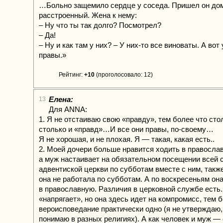
…Больно защемило сердце у соседа. Пришел он до
расстроенный. Жена к нему:
– Ну что ты так долго? Посмотрел?
– Да!
– Ну и как там у них? – У них-то все виноваты. А вот 
правы.»
Рейтинг:
+10
(проголосовало: 12)
Елена:
13
Для ANNA:
1. Я не отстаиваю свою «правду», тем более что сто
столько и «правд»…И все они правы, по-своему…
Я не хорошая, и не плохая. Я — такая, какая есть..
2. Моей дочери больше нравится ходить в правосла
а муж настаивает на обязательном посещении всей 
адвентиской церкви по субботам вместе с ним, также
она не работала по субботам. А по воскресеньям он
в православную. Различия в церковной службе есть.
«напрягает», но она здесь идет на компромисс, тем 
вероисповедание практически одно (я не утверждаю,
понимаю в разных религиях). А как человек и муж —