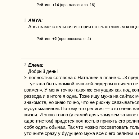
Рейтинг:
+14
(проголосовало: 16)
ANYA:
2
Anna замечательная история со счастливым концом
Рейтинг:
+2
(проголосовало: 4)
Елена:
3
Добрый день!
Я полностью согласна с Натальей в плане «…3 пре
— устала быть мамкой-нянькой-лидером и ничего не
взамен». У меня точно такая же ситуация как под коп
развода и в итоге я одна. Тоже ищу мужа на сайтах
знакомств, но знаю точно, что не рискну связываться
мусульманином. Потому что религия — это очень ва
жизни. И знаю точно (у самой дочь замужем за инос
адвентистом) придется полностью принять его религ
соблюдать обычаи. Так что можно посоветовать тол
уточните сразу у будущего мужа все о его религии и