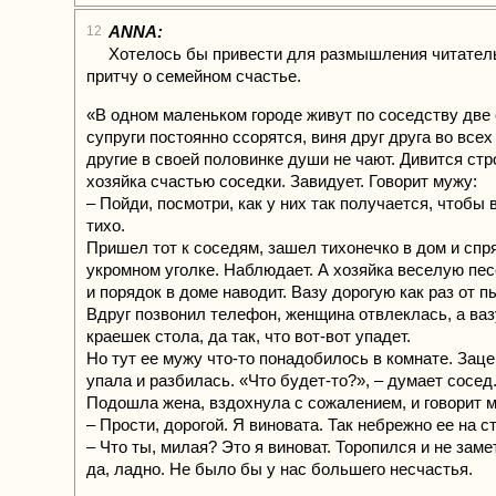
ANNA:
12
Хотелось бы привести для размышления читател
притчу о семейном счастье.
«В одном маленьком городе живут по соседству две
супруги постоянно ссорятся, виня друг друга во всех
другие в своей половинке души не чают. Дивится ст
хозяйка счастью соседки. Завидует. Говорит мужу:
– Пойди, посмотри, как у них так получается, чтобы 
тихо.
Пришел тот к соседям, зашел тихонечко в дом и спр
укромном уголке. Наблюдает. А хозяйка веселую пес
и порядок в доме наводит. Вазу дорогую как раз от п
Вдруг позвонил телефон, женщина отвлеклась, а ваз
краешек стола, да так, что вот-вот упадет.
Но тут ее мужу что-то понадобилось в комнате. Зацеп
упала и разбилась. «Что будет-то?», – думает сосед
Подошла жена, вздохнула с сожалением, и говорит 
– Прости, дорогой. Я виновата. Так небрежно ее на с
– Что ты, милая? Это я виноват. Торопился и не заме
да, ладно. Не было бы у нас большего несчастья.