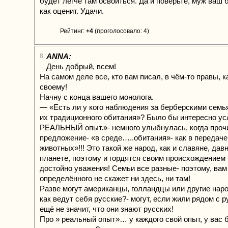
будет легче там освоиться. Да и поверьте, муж ваш 
как оценит. Удачи.
Рейтинг:
+4
(проголосовало: 4)
ANNA:
8
День добрый, всем!
На самом деле все, кто вам писал, в чём-то правы, 
своему!
Начну с конца вашего монолога.
— «Есть ли у кого наблюдения за берберскими семь
их традиционного обитания»? Было бы интересно у
РЕАЛЬНЫЙ опыт.»- немного улыбнулась, когда проч
предложение- «в среде…..обитания»- как в передаче
животных»!!! Это такой же народ, как и славяне, да
планете, поэтому и гордятся своим происхождением 
достойно уважения! Семьи все разные- поэтому, вам
определённого не скажет ни здесь, ни там!
Разве могут американцы, голландцы или другие наро
как ведут себя русские?- могут, если жили рядом с р
ещё не значит, что они знают русских!
Про » реальный опыт»… у каждого свой опыт, у вас б