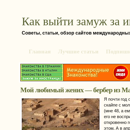
Как выйти замуж за 
Советы, статьи, обзор сайтов международны
Главная
Лучшие статьи
Подпиши
Мой любимый жених — бербер из М
Я почти год
скайпе с мо
(мне 48, а ем
его не воспр
откровенно г
этом. А в ап