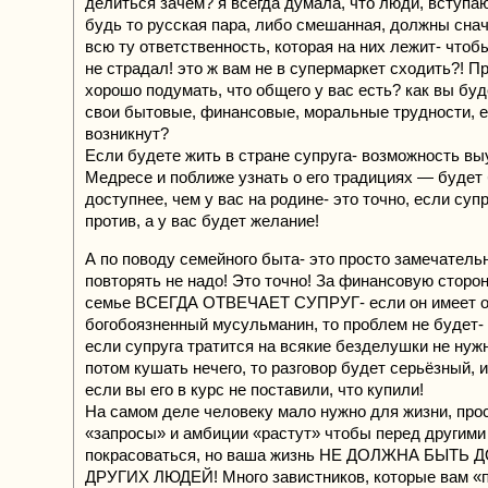
делиться зачем? я всегда думала, что люди, вступа
будь то русская пара, либо смешанная, должны сна
всю ту ответственность, которая на них лежит- чтоб
не страдал! это ж вам не в супермаркет сходить?! П
хорошо подумать, что общего у вас есть? как вы бу
свои бытовые, финансовые, моральные трудности, е
возникнут?
Если будете жить в стране супруга- возможность вы
Медресе и поближе узнать о его традициях — будет
доступнее, чем у вас на родине- это точно, если суп
против, а у вас будет желание!
А по поводу семейного быта- это просто замечательн
повторять не надо! Это точно! За финансовую сторон
семье ВСЕГДА ОТВЕЧАЕТ СУПРУГ- если он имеет о
богобоязненный мусульманин, то проблем не будет- 
если супруга тратится на всякие безделушки не нуж
потом кушать нечего, то разговор будет серьёзный, и
если вы его в курс не поставили, что купили!
На самом деле человеку мало нужно для жизни, прос
«запросы» и амбиции «растут» чтобы перед другими
покрасоваться, но ваша жизнь НЕ ДОЛЖНА БЫТ
ДРУГИХ ЛЮДЕЙ! Много завистников, которые вам «