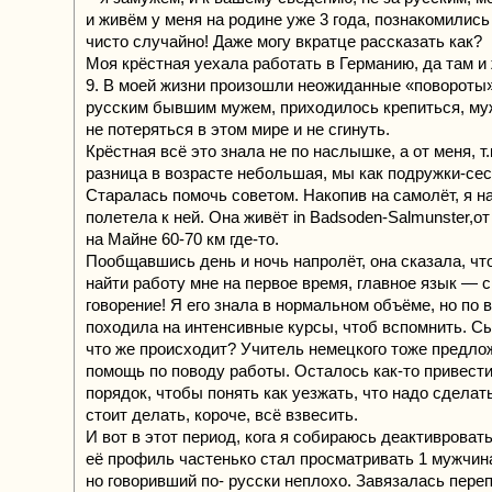
и живём у меня на родине уже 3 года, познакомились
чисто случайно! Даже могу вкратце рассказать как?
Моя крёстная уехала работать в Германию, да там и
9. В моей жизни произошли неожиданные «повороты»
русским бывшим мужем, приходилось крепиться, му
не потеряться в этом мире и не сгинуть.
Крёстная всё это знала не по наслышке, а от меня, т.
разница в возрасте небольшая, мы как подружки-сес
Старалась помочь советом. Накопив на самолёт, я н
полетела к ней. Она живёт in Badsoden-Salmunster,о
на Майне 60-70 км где-то.
Пообщавшись день и ночь напролёт, она сказала, чт
найти работу мне на первое время, главное язык — 
говорение! Я его знала в нормальном объёме, но по
походила на интенсивные курсы, чтоб вспомнить. С
что же происходит? Учитель немецкого тоже предло
помощь по поводу работы. Осталось как-то привест
порядок, чтобы понять как уезжать, что надо сделать
стоит делать, короче, всё взвесить.
И вот в этот период, кога я собираюсь деактивровать
её профиль частенько стал просматривать 1 мужчина
но говоривший по- русски неплохо. Завязалась переп