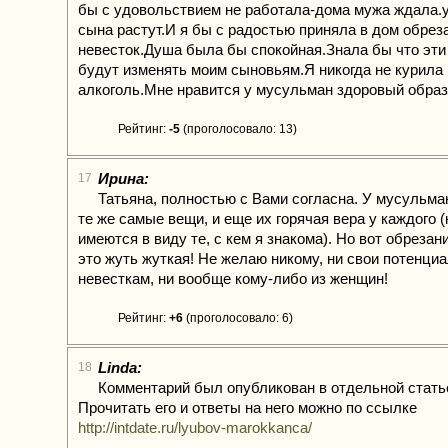
бы с удовольствием не работала-дома мужа ждала.у
сына растут.И я бы с радостью приняла в дом обре
невесток.Душа была бы спокойная.Знала бы что эт
будут изменять моим сыновьям.Я никогда не курила 
алкоголь.Мне нравится у мусульман здоровый образ
Рейтинг:
-5
(проголосовало: 13)
Ирина:
17
Татьяна, полностью с Вами согласна. У мусульма
те же самые вещи, и еще их горячая вера у каждого (
имеются в виду те, с кем я знакома). Но вот обреза
это жуть жуткая! Не желаю никому, ни свои потенци
невесткам, ни вообще кому-либо из женщин!
Рейтинг:
+6
(проголосовало: 6)
Linda:
18
Комментарий был опубликован в отдельной стать
Прочитать его и ответы на него можно по ссылке
http://intdate.ru/lyubov-marokkanca/
—