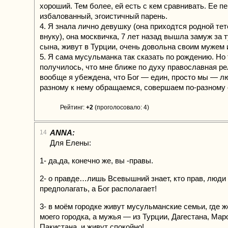
хороший. Тем более, ей есть с кем сравнивать. Ее 
избалованный, эгоистичный парень.
4. Я знала лично девушку (она приходтся родной те
внуку), она москвичка, 7 лет назад вышла замуж за 
сына, живут в Турции, очень довольна своим мужем 
5. Я сама мусульманка так сказать по рождению. Но 
получилось, что мне ближе по духу православная ре
вообще я убеждена, что Бог — един, просто мы — л
разному к нему обращаемся, совершаем по-разном
Рейтинг:
+2
(проголосовало: 4)
ANNA:
14
Для Елены:
1- да,да, конечно же, вы -правы.
2- о правде…лишь Всевышний знает, кто прав, люди
предполагать, а Бог располагает!
3- в моём городке живут мусульманские семьи, где 
моего городка, а мужья — из Турции, Дагестана, Мар
Пакистана, и живут спокойно!