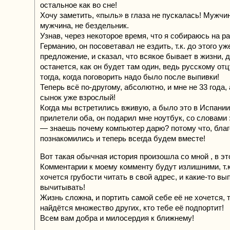
остальное как во сне!
Хочу заметить, «пыль» в глаза не пускалась! Мужчин
мужчина, не бездельник.
Узнав, через некоторое время, что я собираюсь на р
Германию, он посоветавал не ездить, т.к. до этого у
предложение, и сказал, что всякое бывает в жизни, 
останется, как он будет там один, ведь русскому от
тогда, когда поговорить надо было после выпивки!
Теперь всё по-другому, абсолютно, и мне не 33 года, 
сынок уже взрослый!
Когда мы встретились вживую, а было это в Испании
прилетели оба, он подарил мне ноутбук, со словами 
— знаешь почему компьютер дарю? потому что, бла
познакомились и теперь всегда будем вместе!
Вот такая обычная история произошла со мной , в эт
Комментарии к моему комменту будут излишними, т.к
хочется грубости читать в свой адрес, и какие-то вы
вычитывать!
Жизнь сложна, и портить самой себе её не хочется, т
найдётся множество других, кто тебе её подпортит!
Всем вам добра и милосердия к ближнему!