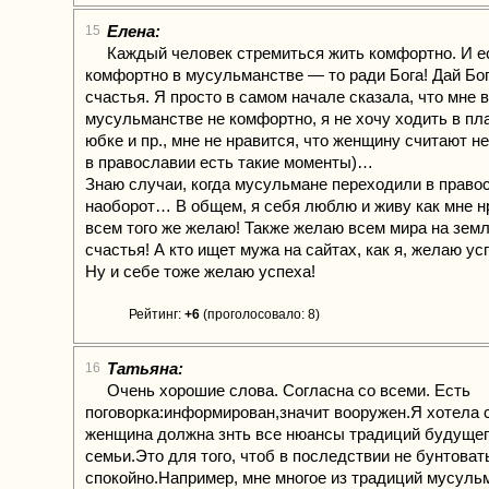
Елена:
15
Каждый человек стремиться жить комфортно. И е
комфортно в мусульманстве — то ради Бога! Дай Бо
счастья. Я просто в самом начале сказала, что мне в
мусульманстве не комфортно, я не хочу ходить в пл
юбке и пр., мне не нравится, что женщину считают не
в православии есть такие моменты)…
Знаю случаи, когда мусульмане переходили в правос
наоборот… В общем, я себя люблю и живу как мне н
всем того же желаю! Также желаю всем мира на земл
счастья! А кто ищет мужа на сайтах, как я, желаю ус
Ну и себе тоже желаю успеха!
Рейтинг:
+6
(проголосовало: 8)
Татьяна:
16
Очень хорошие слова. Согласна со всеми. Есть
поговорка:информирован,значит вооружен.Я хотела 
женщина должна знть все нюансы традиций будущег
семьи.Это для того, чтоб в последствии не бунтоват
спокойно.Например, мне многое из традиций мусуль