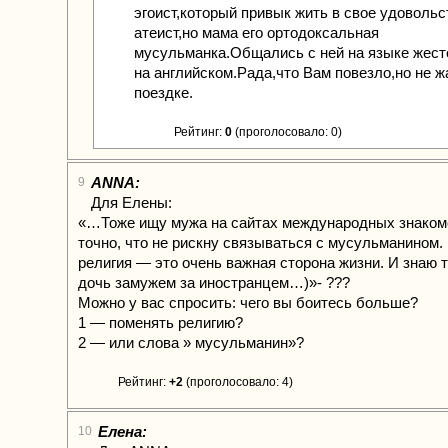
эгоист,который привык жить в свое удовольс
атеист,но мама его ортодоксальная
мусульманка.Общались с ней на языке жесто
на английском.Рада,что Вам повезло,но не 
поездке.
Рейтинг:
0
(проголосовало: 0)
ANNA:
9
Для Елены:
«…Тоже ищу мужа на сайтах международных знакомс
точно, что не рискну связываться с мусульманином.
религия — это очень важная сторона жизни. И знаю т
дочь замужем за иностранцем…)»- ???
Можно у вас спросить: чего вы боитесь больше?
1 — поменять религию?
2 — или слова » мусульманин»?
Рейтинг:
+2
(проголосовало: 4)
Елена:
10