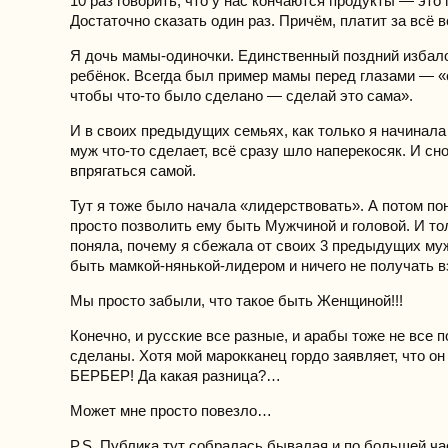
10 раз говорить, что у нас кончаются продукты — это 
Достаточно сказать один раз. Причём, платит за всё в
Я дочь мамы-одиночки. Единственный поздний избал
ребёнок. Всегда был пример мамы перед глазами — «
чтобы что-то было сделано — сделай это сама».
И в своих предыдущих семьях, как только я начинала
муж что-то сделает, всё сразу шло наперекосяк. И сн
впрягаться самой.
Тут я тоже было начала «лидерствовать». А потом п
просто позволить ему быть Мужчиной и головой. И тол
поняла, почему я сбежала от своих 3 предыдущих му
быть мамкой-нянькой-лидером и ничего не получать в
Мы просто забыли, что такое быть Женщиной!!!
Конечно, и русские все разные, и арабы тоже не все п
сделаны. Хотя мой марокканец гордо заявляет, что он
БЕРБЕР! Да какая разница?…
Может мне просто повезло…
P.S. Публика тут собралась бывалая и по большей ча