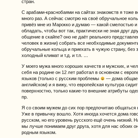
стран.
С арабами-краснобаями на сайтах знакомств я тоже 
много раз. А сейчас смотрю на своё обручальное коль
привёз мне из Марокко и думаю — какой смелостью и
обладать, чтобы вот так, практически не зная друг дру
общение в скайпе? оно не даёт реального представлен
человек в жизни) собрать все необходимые документ
обручальные кольца и приехать в чужую страну, без з
холодный климат и т.д. и т.п. …
У моего мужа много хороших качеств и мужских, и че
себя на родине он 12 лет работал в основном с европ
языков (только с русским проблемы
— дома общае
английском) и я вижу, что европейская культура сидит
поверхностно, только какие-то внешние атрибуты оде
пр.
Я со своим мужем до сих пор предпочитаю общаться 
Уже в привычку вошло. Хотя иногда хочется дома гов
русском, но его уровень русского ещё очень низкий. 
мы лучше понимаем друг друга, хотя для нас обоих о
родным языком.