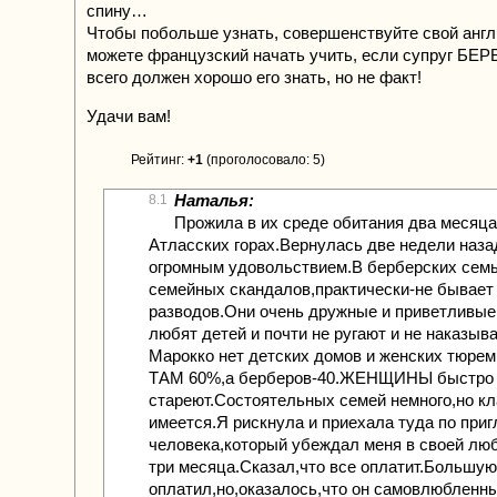
спину…
Чтобы побольше узнать, совершенствуйте свой англ
можете французский начать учить, если супруг БЕР
всего должен хорошо его знать, но не факт!
Удачи вам!
Рейтинг:
+1
(проголосовало: 5)
Наталья:
8.1
Прожила в их среде обитания два месяца
Атласских горах.Вернулась две недели наза
огромным удовольствием.В берберских семь
семейных скандалов,практически-не бывает
разводов.Они очень дружные и приветливы
любят детей и почти не ругают и не наказыв
Марокко нет детских домов и женских тюр
ТАМ 60%,а берберов-40.ЖЕНЩИНЫ быстро
стареют.Состоятельных семей немного,но к
имеется.Я рискнула и приехала туда по при
человека,который убеждал меня в своей лю
три месяца.Сказал,что все оплатит.Большую
оплатил,но,оказалось,что он самовлюбленн