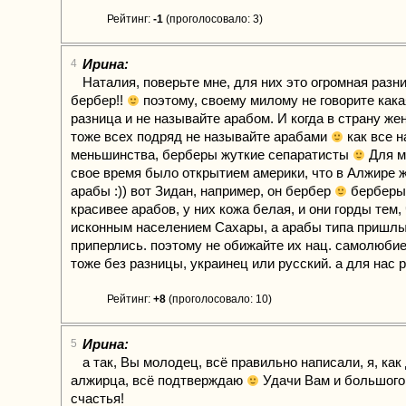
Рейтинг:
-1
(проголосовало: 3)
Ирина:
4
Наталия, поверьте мне, для них это огромная разн
бербер!!
поэтому, своему милому не говорите кака
разница и не называйте арабом. И когда в страну же
тоже всех подряд не называйте арабами
как все н
меньшинства, берберы жуткие сепаратисты
Для м
свое время было открытием америки, что в Алжире ж
арабы :)) вот Зидан, например, он бербер
берберы
красивее арабов, у них кожа белая, и они горды тем,
исконным населением Сахары, а арабы типа пришлые,
приперлись. поэтому не обижайте их нац. самолюби
тоже без разницы, украинец или русский. а для нас 
Рейтинг:
+8
(проголосовало: 10)
Ирина:
5
а так, Вы молодец, всё правильно написали, я, ка
алжирца, всё подтверждаю
Удачи Вам и большого
счастья!