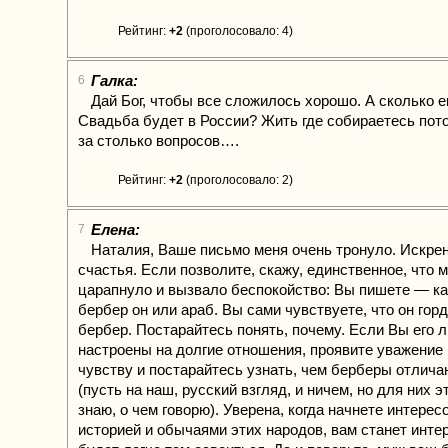
Рейтинг:
+2
(проголосовало: 4)
Галка:
6
Дай Бог, чтобы все сложилось хорошо. А сколько е
Свадьба будет в России? Жить где собираетесь пот
за столько вопросов….
Рейтинг:
+2
(проголосовало: 2)
Елена:
7
Наталия, Ваше письмо меня очень тронуло. Искре
счастья. Если позволите, скажу, единственное, что 
царапнуло и вызвало беспокойство: Вы пишете — ка
бербер он или араб. Вы сами чувствуете, что он горд
бербер. Постарайтесь понять, почему. Если Вы его 
настроены на долгие отношения, проявите уважение 
чувству и постарайтесь узнать, чем берберы отлича
(пусть на наш, русский взгляд, и ничем, но для них э
знаю, о чем говорю). Уверена, когда начнете интерес
историей и обычаями этих народов, вам станет инте