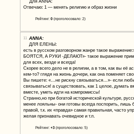
Для ANNA:
Отвечаю: 1 — менять религию и образ жизни
Рейтинг:
0
(проголосовало: 2)
ANNA:
11
ДЛЯ ЕЛЕНЫ:
есть в русском разговорном жанре такое выражение
БОЯТСЯ, А РУКИ -ДЕЛАЮТ»- такое выражение прим
для всех, везде и всегда!
Скорее всего дело не в религии, а в том, как вы её а
кем-то? глядя на жизнь дочери, как она поменяет св
Вы пишете: «…не рискну связываться…»- если любит
связываться! а существовать, как 1 целое, думать в
вместе, уметь идти на компромиссы!
Странно,но при богатой исторической культуре, рус
менее лояльны- они готовы всегда поспорить, лишь 
правой, т.к. их «правда» самая правильная, часто уп
желая признавать очевидное и т.п.
Рейтинг:
+3
(проголосовало: 5)