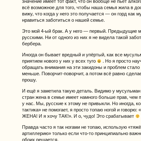
значение имеет тот факт, что он вообще не пьёт алког
всё возможное для того, чтобы наша семья жила в дос
вижу, что когда у него это получается — он горд как м
нравиться заботиться о нашей семье.
Это мой 4-ый брак. А у него — первый. Предыдущие 
русскими. Ни от одного из них я не видела такой забо
бербера.
Иногда он бывает вредный и упёртый, как все мусуль
приятием нового у них у всех туго
. Но я просто нау
обращать внимания на эти закидоны и проблем стало
меньше. Поворчит-поворчит, а потом всё равно сделает
прошу.
И ещё я заметила такую деталь. Видимо у мусульман
стран жена в семье имеет намного больше прав, чем 
у нас. Мы, русские к этому не привыкли. Но иногда, к
тактика» не помогает, я просто топаю ногой и говорю:
ЖЕНА! И я хочу ТАК!». И о, чудо! Это срабатывает
Правда часто я так ногами не топаю, использую «тяж
артиллерию» только если что-то принципиально важн
обоих решается.