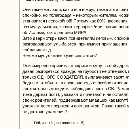
Они такие же люди, как и все вокруг, также хотят жи
спокойно, но «благодаря » некоторым жителям, их ж
становится неспокойной! Потому как 80% населения
раз мусульманин, значит террорист!или шахид! поня
об Исламе, как о религии МИРА!
Зато двери открывают «свидетелям иеговы», спокой
разговаривают, улыбаются, принимают приглашения
собрания и т.д.
Чем же мусульмане хуже сектантов?
Они смиренно принимают окрики и хулу в свой адрес
давая разгореться вражде, на грубости не отвечают,
только ОДНОГО СОЗДАТЕЛЯ, выплачивают закят, ч
бедным, чтобы те, в свою очередь спокойно относил
состоятельным людям, соблюдают пост в СВ. Рамад
тоже держат пост), уважают и почитают и не оставля
своих родителей, поддерживают младших как могут!
уважают всех пророков и посланников! Разве такой
не достоин уважения?
Рейтинг:
+3
(проголосовало: 5)