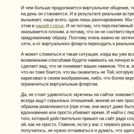
И чем больше продолжается виртуальное общение, т
на день он становится. И в результате реальная встр
вызывает, чаще всего, одни лишь разочарования. Мы 
этом в
нашей статье
. И не потому, что перспективный
оказывается плохим, а потому, что он не соответству
придуманному образу. Поэтому очень важно не затяг
сети, и от виртуального флирта переходить к реально
А может сложиться и такая ситуация, когда вы уже вс
возможными способами будете намекать на личную вс
сделает вид, что не понимает ваших намеков. Что ж, 
что он тоже боится, что вы окажитесь не Той, которую
нарисовал в своем воображении, либо, что более веро
ограничиться виртуальным флиртом.
Да, не стоит удивляться: мужчины на сайтах знакомст
всегда ищут серьезных отношений, многие из них про
образом развлекаются (при этом, они могут даже быт
вдохновения или просто убивают время. И найти с пе
того, который действительно пришел на сайт ради со
ой, как не просто. Главное, если у вас с первого раза э
получилось, не нужно отчаиваться и думать, что здесь