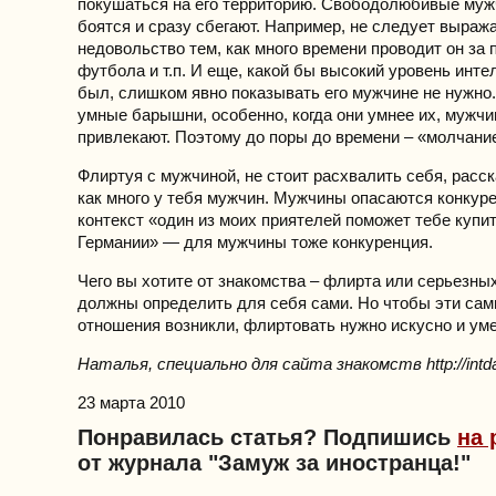
покушаться на его территорию. Свободолюбивые муж
боятся и сразу сбегают. Например, не следует выраж
недовольство тем, как много времени проводит он за
футбола и т.п. И еще, какой бы высокий уровень инте
был, слишком явно показывать его мужчине не нужно
умные барышни, особенно, когда они умнее их, мужчи
привлекают. Поэтому до поры до времени – «молчани
Флиртуя с мужчиной, не стоит расхвалить себя, расск
как много у тебя мужчин. Мужчины опасаются конкуре
контекст «один из моих приятелей поможет тебе купи
Германии» — для мужчины тоже конкуренция.
Чего вы хотите от знакомства – флирта или серьезны
должны определить для себя сами. Но чтобы эти са
отношения возникли, флиртовать нужно искусно и ум
Наталья, специально для сайта знакомств http://intda
23 марта 2010
Понравилась статья? Подпишись
на 
от журнала "Замуж за иностранца!"