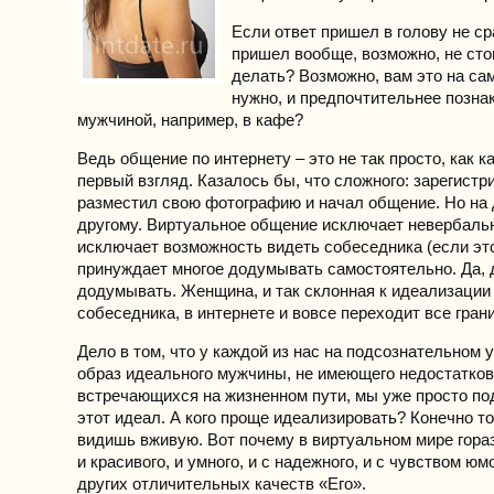
Если ответ пришел в голову не ср
пришел вообще, возможно, не стои
делать? Возможно, вам это на са
нужно, и предпочтительнее позна
мужчиной, например, в кафе?
Ведь общение по интернету – это не так просто, как к
первый взгляд. Казалось бы, что сложного: зарегистр
разместил свою фотографию и начал общение. Но на 
другому. Виртуальное общение исключает невербаль
исключает возможность видеть собеседника (если это
принуждает многое додумывать самостоятельно. Да, 
додумывать. Женщина, и так склонная к идеализации 
собеседника, в интернете и вовсе переходит все гран
Дело в том, что у каждой из нас на подсознательном 
образ идеального мужчины, не имеющего недостатков
встречающихся на жизненном пути, мы уже просто по
этот идеал. А кого проще идеализировать? Конечно тог
видишь вживую. Вот почему в виртуальном мире гора
и красивого, и умного, и с надежного, и с чувством юм
других отличительных качеств «Его».