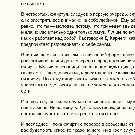
не выносят.
В-четвертых, флиртуя, следует, в первую очередь, с
а не заострять все внимание на себе любимой. Ему а
равно, что ты — молодец потому, что три недели вы
и ела исключительно один только латук. Лучше поинт
как он работает над собой. Как говорил Д. Карнеги, к
предпочитает разговаривать о себе самом.
В-пятых, не стоит слишком в навязчивой форме показ
рассчитываешь или даже уверена в продолжении вир
флирта. Мужчина ненавидит, когда в нем видят дичь, 
глазах он — всегда охотник, и расставленные капканы
ни к чему. Поэтому флиртовать нужно так умело, чт
уверен, что ведет охоту на вас, не замечая, что сам 
сети.
И в-шестых, ни в коем случае нельзя дать понять муж
неинтересно. Ни на минуту. Для самоутверждения он
постоянно чувствовать интерес к своей особе.
И последнее – пока флирт не перерос в серьезные отн
вас будет хоть какое-то право на него, ни в коем случ