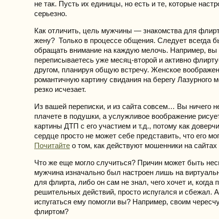
не так. Пусть их единицы, но есть и те, которые наст
серьезно.
Как отличить, цель мужчины — знакомства для флирт
жену? Только в процессе общения. Следует всегда б
обращать внимание на каждую мелочь. Например, вы
переписываетесь уже месяц-второй и активно флиртуе
другом, планируя общую встречу. Женское воображен
романтичную картину свидания на берегу Лазурного м
резко исчезает.
Из вашей переписки, и из сайта совсем… Вы ничего н
плачете в подушки, а услужливое воображение рису
картины ДТП с его участием и т.д., потому как доверч
сердце просто не может себе представить, что его м
Почитайте
о том, как действуют мошенники на сайтах
Что же еще могло случиться? Причин может быть нес
мужчина изначально был настроен лишь на виртуаль
для флирта, либо он сам не знал, чего хочет и, когда
решительных действий, просто испугался и сбежал. А
испугаться ему помогли вы? Например, своим чересч
флиртом?