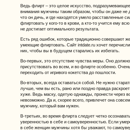
Ведь флирт – это целое искусство, подразумевающе
внимания мужчины таким образом, чтобы он даже не 
что он дичь, и где находятся умело расставленные си
флиртовать у кого-то в крови, а кто-то учится ему всю 
не достигает оптимального результата.
Есть ряд ошибок, которые традиционно совершают ж
умеющие флиртовать. Сайт intdate.ru хочет перечисл
них, чтобы вы в будущем старались их избегать.
Во-первых, это отсутствие чувства меры. Оно должно
присутствовать во всем, и во флирте особенно. Очен
переходить от игривого кокетства до пошлости.
Во-вторых, всегда оставаться собой. Не нужно старат
лучше, чем вы есть, рано или поздно правда раскроет
хуже. Ведь маску, одетую однажды, пронести через в
невозможно. Да и, скорее всего, привлечет она совсем
мужчину, который вам нужен.
В-третьих, во время флирта следует четко осознават
уверенностью в себе и самоуверенностью. Если уме
в себе женщин мужчины хотя бы уважают, то самоув