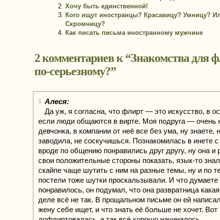
Хочу быть единственной!
Кого ищут иностранцы? Красавицу? Умницу? И
Скромницу?
Как писать письма иностранному мужчине
2 комментариев к “
Знакомства для ф
по-серьезному?
”
Алеся:
1
Да уж, я согласна, что флирт — это искусство, в о
если люди общаются в вирте. Моя подруга — очень
девчонка, в компании от неё все без ума, ну знаете,
заводила, не соскучишься. Познакомилась в инете с
вроде по общению понравились друг другу, ну она и
свои положительные стороны показать, язык-то знал
скайпе чаще шутить с ним на разные темы, ну и по т
постели тоже шутки проскальзывали. И что думаете
понравилось, он подумал, что она развратница какая-
деле всё не так. В прощальном письме он ей написал
жену себе ищет, и что знать её больше не хочет. Вот 
дофлиртовалась, а так всё хорошо начиналось…