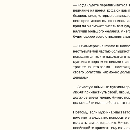
— Когда будете переписываться, 
внимание на время, когда он вам
бездельников, которые развлекают
него престижная высокооплачивае
вряд ли он сможет писать вам куч
наличии большого желания, у него
будет скорее всего отправлять ва
— О скаммерах на intdate.ru напи
неотъемлемой частью большинства
попадаются те, кто находится в п
мужчина в первом же письме хвас
тратьте на него время — настоящ
своего богатства как можно дольш
деньгами.
— Зачастую обычные мужчины сре
любят прихвастнуть своей, якобы
должное впечатление. Ничего поро
целью найти именно богача, то та
Поэтому, если мужчина хвастает
вежливо и аккуратно попросите е
выслать вам фотографию. Ничего 
пообещайте прислать ему свои ф