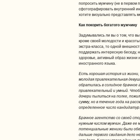
попросить мужчину (не в первом п
сфотографировать внутренний инт
хотите визуально представлять ме
Как покорить богатого мужчину
Задумывались ли вы о том, что 
кроме своей молодости и красоты
экстра-класса, то одной внешност
поддержать интересную беседу, н
здоровье, активный образ жизни 
иностранного языка.
Есть хорошая история из жизни,
молодая привлекательная девушк
обратилась в солидное брачное 
привлекательный и умный. Чтоб
дочери пылиться на полке, пожи
сумму, но в течение года на ра
определенное число кандидатур
Брачное агентство со своей сто
нужным числом мужчин. Даже ее м
потенциальные женихи были обе
дальше первого свидания дело н