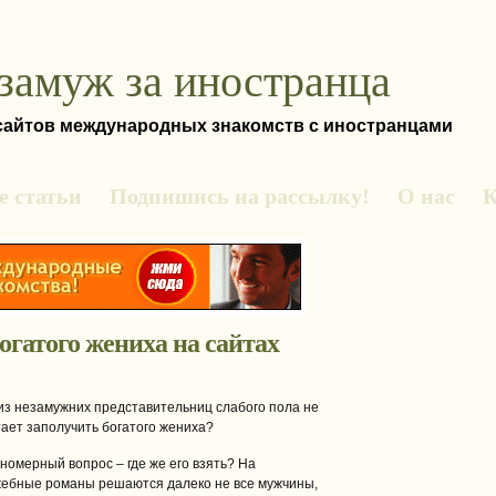
замуж за иностранца
 сайтов международных знакомств с иностранцами
 статьи
Подпишись на рассылку!
О нас
К
огатого жениха на сайтах
из незамужних представительниц слабого пола не
ает заполучить богатого жениха?
номерный вопрос – где же его взять? На
жебные романы решаются далеко не все мужчины,