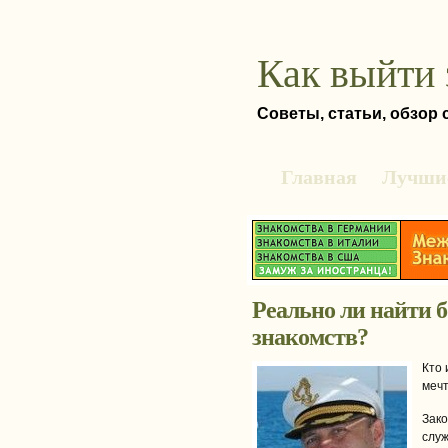
Как выйти 
Советы, статьи, обзор
Главная
Лучшие
Реально ли найти б
знакомств?
Кто 
мечт
Зако
слу