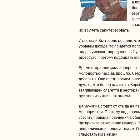
а по
бога
этот
крес
знак
их и суметь заинтересовать.
Итак, если Вы твердо решили, что
уровнем дохода, то придется поп
подразумевают определенный уро
аксессуар, поэтому подбирать его
Время старичков-миллионеров, г
молодостью пассии, прошло. Сег
деловиты. Они предъявляют высок
думать, что белое платье от Веры
втягивающей спагетти в рестора
русского языка и пантомимы.
Да мужчина сгорит от стыда на п
мероприятии. Поэтому надо овла
усвоить правила поведения в общ
где прививают хорошие манеры. Т
неприличным и недопустимым. Ос
следовать им в жизни.