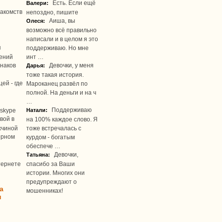
Есть. Если ещё
Валери:
акомств
непоздно, пишите
Аиша, вы
Олеся:
возможно всё правильно
написали и в целом я это
я
поддерживаю. Но мне
ений
инт …
наков
Девочки, у меня
Дарья:
тоже такая история.
ей - где
Мароканец развёл по
полной. На деньги и на ч
…
Поддерживаю
skype
Натали:
вой в
на 100% каждое слово. Я
жчиной
тоже встречалась с
ерном
курдом - богатым
обеспече …
Девочки,
Татьяна:
тернете
спасибо за Ваши
истории. Многих они
предупреждают о
а
мошенниках!
u