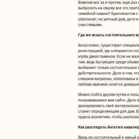
Взвесив все за и против, еще раз 
выбросить на свалку все это прит
семейной гавани? Бриллиантов с 
обеспечит, но уютный дом, дети 
счастливыми.
Где же искать состоятельного 
Безусловно, существуют специал
регистрацией, где собираются со
клуба джентльменов. Если не жал
там, ведь бытующее среди обыват
выбирают только состоятельных ж
действительности. Дело в том, ч
слишком капризны, избалованы и э
любому мужчине хочется домашнег
Можно пойти другим путём и попы
понравившемся вам сайте. Дело в
декларировать своё материальное
станет определяющим для дам. В
чудеса аналитики, чтобы распозна
Как разглядеть богатого кавалер
Вряд ли состоятельный и умный м