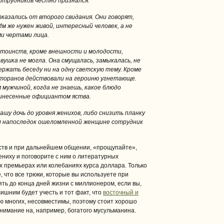
 сотрудников честно признался:
казались от второго свидания. Они говорят,
 Им же нужен живой, интересный человек, а не
и чертами лица.
стоинств, кроме внешности и молодости,
ушка не могла. Она смущалась, замыкалась, не
ержать беседу ни на одну светскую тему. Кроме
торанов действовали на героиню угнетающе.
 мужчиной, когда не знаешь, какое блюдо
ринесенные официантом яства.
шу дочь до уровня женихов, либо снизить планку
ал напоследок ошеломленной женщине сотрудник
мств и при дальнейшем общении, «прощупайте»,
ниху и поговорите с ним о литературных
 премьерах или колебаниях курса доллара. Только
 что все трюки, которые вы используете при
ять до конца дней жизни с миллионером, если вы,
лишним будет учесть и тот факт, что
восточный и
ию многих, несовместимы, поэтому стоит хорошо
внимание на, например, богатого мусульманина.