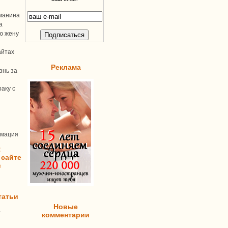
манина
а
ую жену
айтах
Реклама
знь за
аку с
рмация
:
 сайте
в
татьи
Новые
т
комментарии