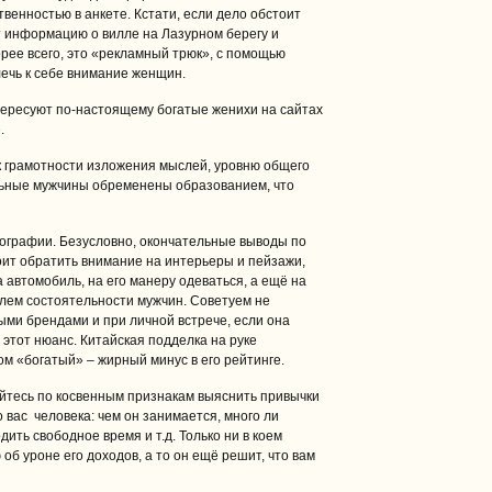
венностью в анкете. Кстати, если дело обстоит
т информацию о вилле на Лазурном берегу и
орее всего, это «рекламный трюк», с помощью
ечь к себе внимание женщин.
тересуют по-настоящему богатые женихи на сайтах
.
к грамотности изложения мыслей, уровню общего
ельные мужчины обременены образованием, что
графии. Безусловно, окончательные выводы по
тоит обратить внимание на интерьеры и пейзажи,
 автомобиль, на его манеру одеваться, а ещё на
лем состоятельности мужчин. Советуем не
ыми брендами и при личной встрече, если она
 этот нюанс. Китайская подделка на руке
м «богатый» – жирный минус в его рейтинге.
йтесь по косвенным признакам выяснить привычки
 вас человека: чем он занимается, много ли
дить свободное время и т.д. Только ни в коем
б уроне его доходов, а то он ещё решит, что вам