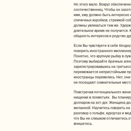
Но этого мало. Вокруг обеспече
соотечественниц. Чтобы он захот
имя, ему должно быть интересно 
спичечных коробков, стрижкой с
должны увлекаться тем же. Удерж
длительное время не получится. К
общность интересов и родство ду
Если Вы чувствуете в себе бездну
покорить иностранного миллионер
Понятно, что крупную рыбку в лу
Поэтому выбирайте брачные агент
зарегистрировавшись на третьесо
перемежается непристойными пр
иностранцы перевелись. Нет, они
не посещают сомнительные места к
Повстречав потенциального жених
нищенки в лохмотьях. Вы планиру
долларов на хот-дог. Женщина д
желанной. Научитесь говорить н
разговор о гольфе, курортах и м
что Вы не слишком отличаетесь от 
впишетесь.