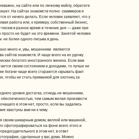
неважно, на сайте или по личному мэйлу, обратите
 пишет. На сайтах знакомств полно скаммеров и
ся от нечего делать. Если человек заявляет, что у
мая работа или, к примеру, собственный бизнес,
у писем в разное время в течение дня — даже при
 просто не будет на это времени. Занятой человек
м не более одного письма в день.
сано много и, увы, мошенники являются
 сайтов знакомств. И чаще всего на их удочку
оисках богатого иностранного жениха. Если вам
тается своим состоянием и доходами, то лучше не
ие богачи чаще всего стараются скрывать факт
е, чтобы не стать приманкой для охотниц за
днего уровня достатка, отнюдь не мошенники,
, обеспеченностью, тем самым желая произвести
чащего в этом нет, просто, если вы задались
кие хвастуны вам ни к чему.
ся своим шикарным домом, виллой или машиной,
го сфотографироваться на фоне всего этого и
предосудительного в этом нет, в ответ
отографии, сделанные у вас дома. Можно