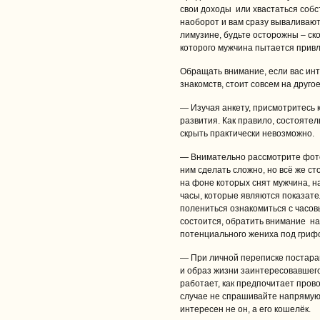
свои доходы или хвастаться собст
наоборот и вам сразу вываливаю
лимузине, будьте осторожны – ск
которого мужчина пытается привл
Обращать внимание, если вас ин
знакомств, стоит совсем на другое
— Изучая анкету, присмотритесь 
развития. Как правило, состоят
скрыть практически невозможно.
— Внимательно рассмотрите фото
ним сделать сложно, но всё же с
на фоне которых снят мужчина, на
часы, которые являются показате
полениться ознакомиться с часов
состоится, обратить внимание на
потенциального жениха под грифо
— При личной переписке постара
и образ жизни заинтересовавшего
работает, как предпочитает прово
случае не спрашивайте напрямую о
интересен не он, а его кошелёк.