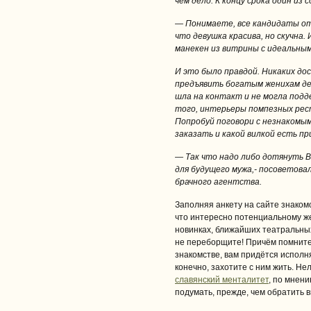
чем дело. К концу срока один из
— Понимаете, все кандидаты от
что девушка красива, но скучна.
манекен из витрины с идеальным
И это было правдой. Никаких до
предъявить богатым женихам дев
шла на контакт и не могла подд
того, интерьеры помпезных рес
Попробуй поговори с незнакомым
заказать и какой вилкой есть п
— Так что надо либо дотянуть Ва
для будущего мужа,- посоветов
брачного агентства.
Заполняя анкету на сайте знако
что интересно потенциальному же
новинках, ближайших театральных
не переборщите! Причём помните,
знакомстве, вам придётся исполн
конечно, захотите с ним жить. Не
славянский менталитет
, по мнен
подумать, прежде, чем обратить 