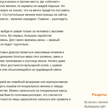
ход в казино и прочие места, где «обитают»
тые женихи, по карману не каждой барыше. Но
 вовсе не значит, что на мечте придётся поставить
т. Состоятельные женихи-иностранцы на сайтах
омств – явление нередкое. Главное – разглядеть
 выйдете замуж только за человека с высоким
отеть. Во-первых, большие заработки
вень. Для такого мужчины жена — важный
 он будет тщательно.
отовых довольствоваться смазливым личиком и
одняшние богатые мира сего ухожены, умны и
ие требования к спутнице жизни. Нечего даже
 Вонг достанется вульгарной особе, с шумом
не или объясняющейся на чудовищной смеси
ервой же семейной вечеринке или корпоративном
деть языком потенциального жениха и твердо
естве. Можно записаться на специальные курсы,
Разделы
ам Вам по полочкам разложат, что считается
танется лишь скрупулезно записать все правила и
Встреча с жених
Выбираем сайт