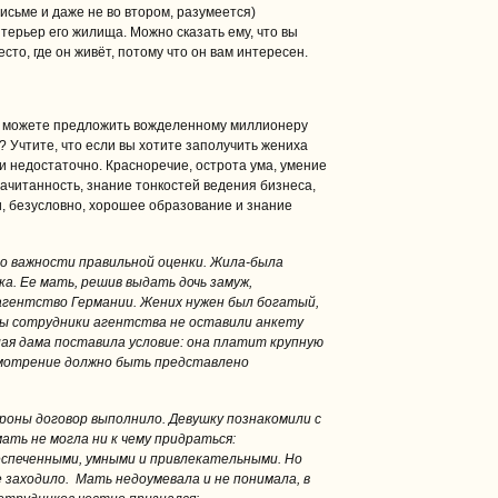
исьме и даже не во втором, разумеется)
ерьер его жилища. Можно сказать ему, что вы
сто, где он живёт, потому что он вам интересен.
вы можете предложить вожделенному миллионеру
? Учтите, что если вы хотите заполучить жениха
и недостаточно. Красноречие, острота ума, умение
ачитанность, знание тонкостей ведения бизнеса,
и, безусловно, хорошее образование и знание
 о важности правильной оценки. Жила-была
а. Ее мать, решив выдать дочь замуж,
агентство Германии. Жених нужен был богатый,
ы сотрудники агентства не оставили анкету
лая дама поставила условие: она платит крупную
ссмотрение должно быть представлено
.
роны договор выполнило. Девушку познакомили с
ать не могла ни к чему придраться:
спеченными, умными и привлекательными. Но
е заходило. Мать недоумевала и не понимала, в