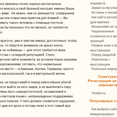
знакомств
нного мужчины полно хорошо воспитанных
Замуж за мусуль
ел вписать в свой брачный контракт именно Ваше
Истории и письм
с вами. Не важно, чем он увлекается: собиранием
Как найти русск
обак или открытием приютов для бомжей — Вы
(для мужчин)
ивать такого человека с помощью постели
Мошенники на с
ак бы банально это ни звучало, но требуется
Национальные
ш.
особенности и жи
 красоты, ума и чувства юмора, достаточных, чтобы
границей
а, то обратите внимание на ареал охоты.
Первые шаги к бр
же не поймаешь — для этого требуется море.
иностранцем
ства с солидной репутацией. Глупо,
Перед свадьбой
ртном сайте знакомств, на котором порно-реклама
Переписка c
едложениями, сетовать, что нормальные
иностранцем
 на месте — в Америке, Англии, Германии, просто
Полезная инфо
ак в реальной, так и в виртуальной жизни.
Советуем
Регистрация на
а, не представайте перед ним в образе убогой
знакомст
ете выйти за него замуж, а не выклянчить пару
олжна быть самодостаточной, независимой и
7brides.ru
а «светском языке», непринужденно поддерживая
Популярные с
одных показах. У него должно сложиться ощущение,
дам его круга и потому легко в этот самый круг
Как выбрать сай
международных