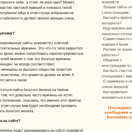
знакомств
спросите себя: а стоит ли игра свеч? Может,
Лучшие сайты зн
ворство светской львицей и поискать тихой
с иностранцами
голубиное яйцо в этом случае избранник не
Как найти мужа в
и стабильность делают многих женщин очень
интернете?
Ищу мужчину дл
мужчину?
серьезных отнош
Совместимость з
изированные сайты знакомств с платной
зодиака в браке
стоятельные мужчины. Это что-то типа закрытого
Русские за границ
ко денег, можно попробовать зарегистрироваться
работать?
елей мнение о том, что богатые мужчины
Общение с
енщин, не всегда соответствует
иностранцами по 
то женщины из высшего общества зачастую
Как быть счастли
гоистичны, что нравится далеко не всем. А
отношениях с му
о уюта и ласки.
О скаммерах и ч
списке женихов
таться найти богатого жениха на любом
Как правильно
 том, что довольно часто мужчины не хотят
знакомиться в ин
 положение, опасаясь, что именно этот фактор
 этом случае вам будет необходимо проявить
Последние
ть богатого жениха.
сообщения н
forumdate.r
а на сайте?
ужчина будет декларировать на сайте знакомств