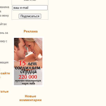
манина
а
ую жену
айтах
Реклама
знь за
аку с
рмация
:
 сайте
в
татьи
Новые
т
комментарии