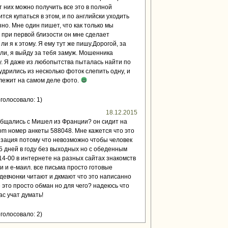
т них можно получить все это в полной
тся купаться в этом, и по английски уходить
но. Мне один пишет, что как только мы
о при первой близости он мне сделает
ли я к этому. Я ему тут же пишу.Дорогой, за
мли, я выйду за тебя замуж. Мошенника
. Я даже из любопытства пыталась найти по
удрились из несколько фоток слепить одну, и
длежит на самом деле фото.
голосовало: 1)
18.12.2015
общались с Мишел из Франции? он сидит на
com номер анкеты 588048. Мне кажется что это
изация потому что невозможно чтобы человек
5 дней в году без выходных но с обеденным
14-00 в интернете на разных сайтах знакомств
 и е-маил. все письма просто готовые
девчонки читают и дкмают что это написанно
 это просто обман но для чего? надеюсь что
ас учат думать!
голосовало: 2)