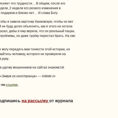
ясняет что трудности… В общем, после его
дели, 2 недели его резкого изменения в
х подарков и близко нет… И слава Богу.
тобы я завела карточку банковскую, чтобы он мог
Я не буду долго объяснять, как я этого не хотела
казал, дабы я ему верила, что он реальный пацан.
 проблемы, он даже трубку перестал брать. На смс
е могу передать вам тонкости этой истории, но
айтесь человеку, которого не проверяли на
 руку.
а удочку мошенников на сайтах знакомств!
«Замуж за иностранца» — intdate.ru
е по
ссылке
.
Подпишись
на рассылку
от журнала