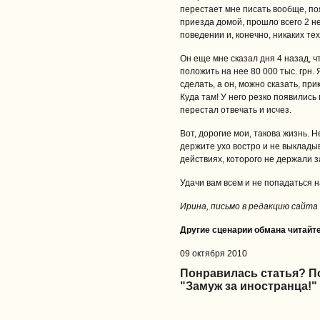
перестает мне писать вообще, по
приезда домой, прошло всего 2 не
поведении и, конечно, никаких те
Он еще мне сказал дня 4 назад, ч
положить на нее 80 000 тыс. грн. 
сделать, а он, можно сказать, при
Куда там! У него резко появились
перестал отвечать и исчез.
Вот, дорогие мои, такова жизнь. Н
держите ухо востро и не выкладыв
действиях, которого не держали за
Удачи вам всем и не попадаться н
Ирина, письмо в редакцию сайта 
Другие сценарии обмана читайт
09 октября 2010
Понравилась статья? 
"Замуж за иностранца!"