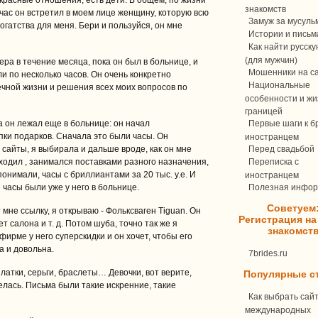
расные отношения, есть дети. В общем, по жизни
знакомств
час он встретил в моем лице женщину, которую всю
Замуж за мусуль
богатства для меня. Бери и пользуйся, он мне
Истории и письм
Как найти русск
(для мужчин)
ра в течение месяца, пока он был в больнице, и
Мошенники на с
и по несколько часов. Он очень конкретно
Национальные
чной жизни и решения всех моих вопросов по
особенности и жи
границей
а он лежал еще в больнице: он начал
Первые шаги к бр
ки подарков. Сначала это были часы. Он
иностранцем
 сайты, я выбирала и дальше вроде, как он мне
Перед свадьбой
иходил , занимался поставками разного назначения,
Переписка c
понимали, часы с бриллиантами за 20 тыс. у.е. И
иностранцем
часы были уже у него в больнице.
Полезная инфо
Советуем
мне ссылку, я открываю ‑ Фольксваген Tiguan. Он
Регистрация на
ет салона и т. д. Потом шуба, точно так же я
знакомст
фирме у него суперскидки и он хочет, чтобы его
а и довольна.
7brides.ru
латки, серьги, браслеты… Девочки, вот верите,
Популярные с
велась. Письма были такие искренние, такие
Как выбрать сай
международных