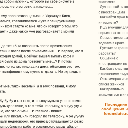
д собой мужчину, которого вы себе рисуете в
знакомств
лось, я его встретила наконец…
Лучшие сайты зн
с иностранцами
 ему пора возвращаться на Украину в Киев,
Как найти мужа в
аемся, созваниваемся и уже планируем нашу
интернете?
изком старте ко мне, что он говорит о том, что
Ищу мужчину дл
ает и даже как он уже разговаривает с моими
серьезных отнош
Совместимость з
зодиака в браке
не должен был позвонить после приземления
Русские за границ
твии 3 часов после приземления… И первое, что я
работать?
заходил домой, а сейчас вышел выпить кофе и
Общение с
ьзя было из дома позвонить мне…? И потом
иностранцами по 
но, но только никогда из дома, объясняя это тем,
Как быть счастли
ду телефонов и ему нужно отдыхать. Но однажды я
отношениях с му
О скаммерах и ч
списке женихов
 мне, такой веселый, а я ему: позвони, я могу
Как правильно
ать.
знакомиться в ин
 бу-бу-бу и так тихо, и слышу музыка у него громко
Последние
узыку потише, а то я тебя не слышу, а он угу-угу и
сообщения н
аю, что это обман… И главное ‑ пишет
forumdate.r
 или писал, или говорил по телефону. А он угу-угу
ошли недоговорки, его приезд откладывается резко
ам проблем на работе вселенского масштаба, он