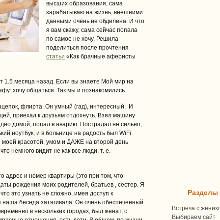
высших образования, сама
зарабатываю на жизнь, внешними
данными очень не обделена. И что
я вам скажу, сама сейчас попала
по самое не хочу. Решила
поделиться после прочтения
статьи
«Как брачные аферисты
 1.5 месяца назад. Если вы знаете Мой мир на
рафу: хочу общаться. Так мы и познакомились.
ацепок, флирта. Он умный (гад), интересный. И
цей, приехал к друзьям отдохнуть. Взял машину
здно домой, попал в аварию. Пострадал не сильно,
ий ноутбук, и в больнице на радость был WiFi.
 моей красотой, умом и ДАЖЕ на второй день
то немного видит не как все люди, т. е.
 адрес и номер квартиры (это при том, что
даты рождения моих родителей, братьев , сестер. Я
Разделы
что это узнать не сложно, имея доступ к
наша беседа затягивала. Он очень обеспеченный
Встреча с жених
овременно в нескольких городах, был женат, с
Выбираем сайт