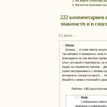
Не ищите спонсора на
Женатые мужчины на 
222 комментариев 
знакомств и в соцс
1
2
Далее →
1
Ольга:
Хахаха…. я тоже имела анал
так забавно и прекрасно, пока я
благодарна за три месяца прекр
опыт, который я приобрела, за яз
гадов, на первом же письме….Дев
нужно воспринимать с лёгким сер
интернете случается много…. Н
Играйте с ними и получайте уд
Рейтинг:
+31
(проголосова
1.1
Неф:
Совершенно верно 
мужчины к сожалению 