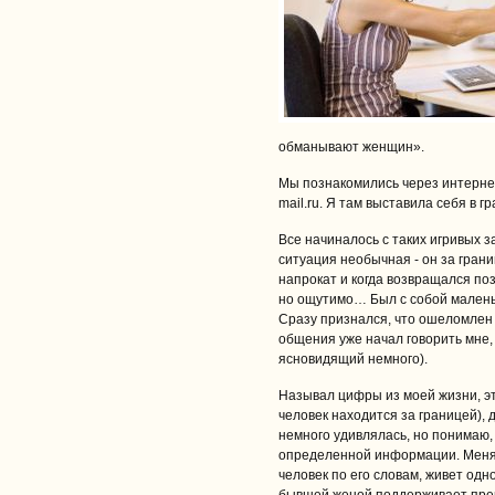
обманывают женщин».
Мы познакомились через интернет
mail.ru. Я там выставила себя в г
Все начиналось с таких игривых з
ситуация необычная ‑ он за грани
напрокат и когда возвращался по
но ощутимо… Был с собой маленьк
Сразу признался, что ошеломлен
общения уже начал говорить мне, ч
ясновидящий немного).
Называл цифры из моей жизни, это
человек находится за границей), 
немного удивлялась, но понимаю, 
определенной информации. Меня 
человек по его словам, живет одн