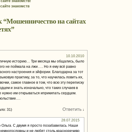
 сайте знакомств!
сайте знакомств
к “
Мошенничество на сайтах
етях
”
10.10.2010
огичную историю… Три месяца мы общались, было
 его не поймала на лжи….. Но я ему всё равно
асного настроения и эйфории. Благодарна за тот
ыковую практику, за то, что научилась ловить их,
очки, самое главное в том, что всю эту переписку
дцем и знать изначально, что таких случаев в
е нужно им открываться иприкипать сердцем.
овольствие….
Ответить
ло: 31)
↓
28.07.2015
Ольга. С двумя я просто позабавилась. Наши
немногословны и не любят столь красноречиво