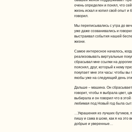
бывшей женой поддерживает прек
очень определен и понял, что сей
жизнь искал и копил свой опыт и 
говорил.
Мы переписывались с утра до вече
уже даже созванивались и говорил
выстраивал события нашей беспе
жизни.
Самое интересное началось, когд
реализовывать виртуальные покуп
сбрасывал мне ссылки на дорогие
пояснял, друг, который к нему пр
покупает мне эти часы: чтобы вы 
якобы уже на следующий день эти 
Дальше – машина. Он сбрасывает 
говорит, чтобы я выбрала цвет, цв
выбирала и он говорил что в этой 
любимая под Новый год была сыт
…Украшения из лучших бутиков, п
пишу и сама в шоке, как я на это 
добрые и уверенные…