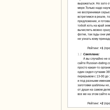
выражаться. Но зато о
мере.Только надо научи
не воспринимая серьез
встретимся в реале, т
предложение, и готова 
тобой хоть на край зе
вычислить можно сразу
фотке, так гады они ум
не узнать кому прина
Рейтинг:
+1
(про
1.2
Светлана:
А вы случайно не 
сайте Russian-dating.
просто какая-то орган
один сидел сутками 36
перерывом с 13-00 до 
и под разными именами
заготовки шаблоны но 
от души на самом деле
все же на этом сайте н
Рейтинг:
+2
(про