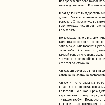
Вот представьте себе каждая пере
мечтах до мелочей… Вот мне каза
И вот дело к его выздоровлению и
домой… Мы все так же переписыв
встречу… Он просто уже на таком н
покупаем квартиру, он меня забир
родителями…
По возвращении его в Киев он м
самолета, но позвонил по прошес
заметила, он мне говорит: я уже 
звоню тебе… А я думаю, что, нел
каждый день он мне звонил, конеч
что у него нет паранойи по пово
его словила, случайно.
Он заходит вечером в инет и пишет
совершенно спокойно разговарив
Он звонит, но не говорит, а что-то
играет. Я его попросила сделать м
не говорит… Я в шоке. Сразу дум
параллельно… Я ему говорю, чтобы
‑ и кладет трубку… После этого п
по причине нашествия каких-то т