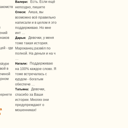
Есть. Если ещё
Валери:
акомств
непоздно, пишите
Аиша, вы
Олеся:
возможно всё правильно
написали и в целом я это
я
поддерживаю. Но мне
ений
инт …
наков
Девочки, у меня
Дарья:
тоже такая история.
ей - где
Мароканец развёл по
полной. На деньги и на ч
…
Поддерживаю
skype
Натали:
вой в
на 100% каждое слово. Я
жчиной
тоже встречалась с
ерном
курдом - богатым
обеспече …
Девочки,
Татьяна:
тернете
спасибо за Ваши
истории. Многих они
предупреждают о
а
мошенниках!
u