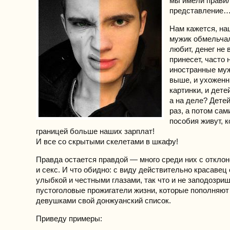
мы имели прави
представление
Нам кажется, на
мужик обмельча
любит, денег не 
принесет, часто
иностранные му
выше, и ухоженн
картинки, и дет
а на деле? Дете
раз, а потом сам
пособия живут, к
границей больше наших зарплат!
И все со скрытыми скелетами в шкафу!
Правда остается правдой — много среди них с откло
и секс. И что обидно: с виду действительно красавец
улыбкой и честными глазами, так что и не заподозриш
пустоголовые прожигатели жизни, которые пополняют
девушками свой донжуанский список.
Приведу примеры: