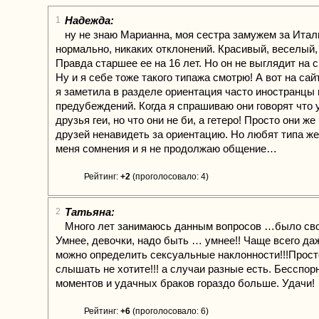
Надежда:
1
ну не знаю Марианна, моя сестра замужем за Итал
нормально, никаких отклонений. Красивый, веселый,
Правда старшее ее на 16 лет. Но он не выглядит на с
Ну и я себе тоже такого типажа смотрю! А вот на сай
я заметила в разделе ориентация часто иностранцы 
предубеждений. Когда я спрашиваю они говорят что у
друзья геи, но что они не би, а гетеро! Просто они же
друзей ненавидеть за ориентацию. Но любят типа же
меня сомнения и я не продолжаю общение…
Рейтинг:
+2
(проголосовало: 4)
Татьяна:
2
Много лет занимаюсь данным вопросов …было сво
Умнее, девочки, надо быть … умнее!! Чаще всего да
можно определить сексуальные наклонности!!!Прост
слышать не хотите!!! а случаи разные есть. Бесспор
моментов и удачных браков гораздо больше. Удачи!
Рейтинг:
+6
(проголосовало: 6)