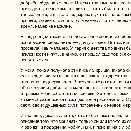
добрейшей души человек. Потом странные мне письм
приходить с незнакомого ящика — часть было того, чт
только он и я, и я стала подозревать, что от него. Там
прочего, какие-то гомоштучки и намеки. Потом, через 
время, намек на насилие.
Вывод общий такой: отец, достаточно социально обе
использовал своих детей — дочку и сына. Потом, вид
просекла и выгнала его. У парня с детства привиты б
наклонности и путь, видимо, он прошел ещё тот, вклю
все что хочешь.
У меня, пока я получала эти письма, крыша начала ех
едет, когда письма и звонки с незнакомых адресатов 
отвечала, поддерживала. В результате он стал вести
образ жизни и добился немало, но это стоило мне мо
и травмы моей собственной психики. Хотелось помочь
ко мне обратились за помощью и все рассказали… С 
себя, своих душевных сил и потраченных нервов и 
И главное, доказательств, что это был именно он, нет
описание того, что мог знать только он или кто-то из
И звонки, и подарки на мобильный, и признания в люб