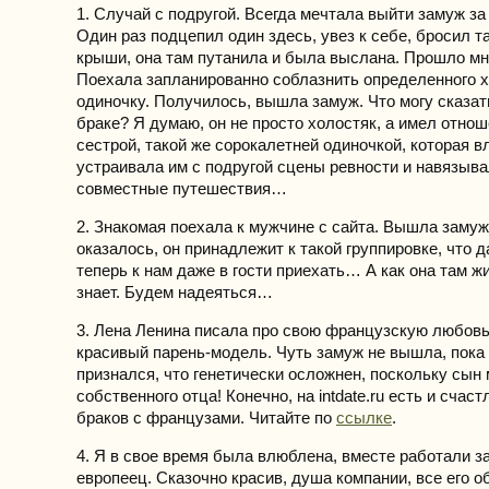
1. Случай с подругой. Всегда мечтала выйти замуж за
Один раз подцепил один здесь, увез к себе, бросил та
крыши, она там путанила и была выслана. Прошло мно
Поехала запланированно соблазнить определенного х
одиночку. Получилось, вышла замуж. Что могу сказат
браке? Я думаю, он не просто холостяк, а имел отнош
сестрой, такой же сорокалетней одиночкой, которая в
устраивала им с подругой сцены ревности и навязыва
совместные путешествия…
2. Знакомая поехала к мужчине с сайта. Вышла замуж
оказалось, он принадлежит к такой группировке, что д
теперь к нам даже в гости приехать… А как она там ж
знает. Будем надеяться…
3. Лена Ленина писала про свою французскую любов
красивый парень-модель. Чуть замуж не вышла, пока 
признался, что генетически осложнен, поскольку сын 
собственного отца! Конечно, на intdate.ru есть и сча
браков с французами. Читайте по
ссылке
.
4. Я в свое время была влюблена, вместе работали з
европеец. Сказочно красив, душа компании, все его о