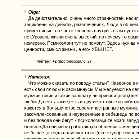
Olga:
3
Да действительно, очень много странностей, насил
зациклены на деньгах, развлечениях. Люди в общем
приветливые, но часто копнешь внутри- а там пусто
нет.Уровень жизни очень высокий, но почему то сам
немерено. Псмихологи тут не помогут. Здесь нужны
ценности, смысл жизни , а его- УВЫ НЕТ.
Рейтинг:
+2
(проголосовало: 2)
Наталия:
4
Что можно сказать по поводу статьи? Наверное в 
есть свои плюсы и свои минусы.Мы жалуемся на св
мужчин,такие и сякие,зарплату не приносит,пьет,бьет
любит.Да есть такие,есть и другие,которые и любят,
кажется в большинстве своем иностранные мужчины
закомплексованные и неуверенные в себе.ведь по в
и без повода они бегут к психологам,а те мозги зап
больше.Да они много работают,на общение с женщи
не бывает,а когда получают отказ(все ступор,компле
переключаются на парней,потому что геи знают под