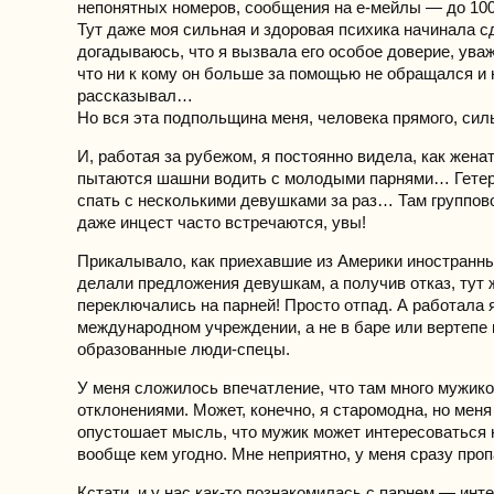
непонятных номеров, сообщения на е-мейлы — до 10
Тут даже моя сильная и здоровая психика начинала с
догадываюсь, что я вызвала его особое доверие, ува
что ни к кому он больше за помощью не обращался и 
рассказывал…
Но вся эта подпольщина меня, человека прямого, сил
И, работая за рубежом, я постоянно видела, как жена
пытаются шашни водить с молодыми парнями… Гетер
спать с несколькими девушками за раз… Там группово
даже инцест часто встречаются, увы!
Прикалывало, как приехавшие из Америки иностранн
делали предложения девушкам, а получив отказ, тут 
переключались на парней! Просто отпад. А работала 
международном учреждении, а не в баре или вертепе 
образованные люди-спецы.
У меня сложилось впечатление, что там много мужико
отклонениями. Может, конечно, я старомодна, но мен
опустошает мысль, что мужик может интересоваться 
вообще кем угодно. Мне неприятно, у меня сразу проп
Кстати, и у нас как-то познакомилась с парнем — инт