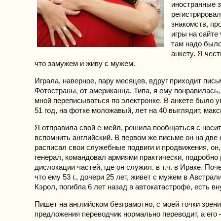
иностранные з
регистрировал
знакомств, пр
игры на сайте
там надо было
анкету. Я чес
что замужем и живу с мужем.
Играла, наверное, пару месяцев, вдруг приходит пись
Фотостраны, от американца. Типа, я ему понравилась,
мной переписываться по электронке. В анкете было у
51 год, на фотке моложавый, лет на 40 выглядит, мак
Я отправила свой е-мейл, решила пообщаться с носи
вспомнить английский. В первом же письме он на две
расписал свои служебные подвиги и продвижения, он,
генерал, командовал армиями практически, подробно
дислокации частей, где он служил, в т.ч. в Ираке. Поч
что ему 53 г., дочери 25 лет, живет с мужем в Австрал
Кэрол, погибла 6 лет назад в автокатастрофе, есть вн
Пишет на английском безграмотно, с моей точки зрени
предложения переводчик нормально переводит, а его 