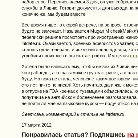
набор слов. Переписываемся 3 дня, он уже собрался
службы в Ливию. Готовит документы для выхода на п
конечно же, мы будем вместе!
Все время пишет о скорой встрече, на вопросы отвеча
будто не замечает. Называется Mugan Micheal(Майкл)
переписки решила посмотреть про иностранных жених
intdate.ru. Оказывается, военных аферистов хватает,
сплошь одни генералы и исключительно вдовцы, кото
угробили своих жен в автокатастрофах. Им целая
ста
Хотела было написать ему, чтобы не вез из Ливии ни
контрабанды, а то на таможне груз застрянет, а я плат
буду. Но пока не стала, человек с таким восторгом п
сто лет никто не писал! Хоть почитаю, да и язык може
в отпуске на ГОА кое-как с туземцами объяснялась, 
попутчица на английском более-менее разговаривала
не пойти ли мне на языковые курсы — подучиться на 
Светлана, комментарий к статье на intdate.ru
17 марта 2012
Понравилась статья? Подпишись
на 