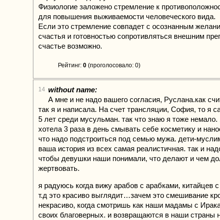
Физиологие заложено стремление к противоположнос
для повышения выживаемости человеческого вида.
Если это стремление совпадет с осознанным желан
счастья и готовностью сопротивляться внешним пре
счастье возможно.
Рейтинг:
0
(проголосовало: 0)
without name:
14
А мне и не надо вашего согласия, Руслана.как сч
так я и написала. На счет трансляции, София, то я 
5 лет среди мусульман. так что знаю я тоже немало.
хотела 3 раза в день смывать себе косметику и нано
что надо подстроиться под семью мужа. дети-муслим
ваша история из всех самая реалистичная. так и над
чтобы девушки наши понимали, что делают и чем д
жертвовать.
я радуюсь когда вижу арабов с арабками, китайцев с
т.д это красиво выглядит…зачем это смешивание кро
некрасиво, когда смотришь как наши мадамы с Ирака
своих благоверных. и возвращаются в наши страны 