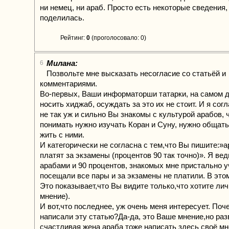
ни немец, ни араб. Просто есть некоторые сведения,
поделилась.
Рейтинг:
0
(проголосовало: 0)
Милана:
6
Позвольте мне высказать несогласие со статьёй и
комментариями.
Во-первых, Ваши информаторши татарки, на самом 
носить хиджаб, осуждать за это их не стоит. И я сог
не так уж и сильно Вы знакомы с культурой арабов, 
понимать нужно изучать Коран и Суну, нужно общать
жить с ними.
И категорически не согласна с тем,что Вы пишите:»
платят за экзамены (процентов 90 так точно)». Я вед
арабами и 90 процентов, знакомых мне пристально у
посещали все пары и за экзамены не платили. В этом
Это показывает,что Вы видите только,что хотите ли
мнение).
И вот,что последнее, уж очень меня интересует. Поч
написали эту статью?Да-да, это Ваше мнение,но раз
счастливая жена араба тоже написать здесь своё м