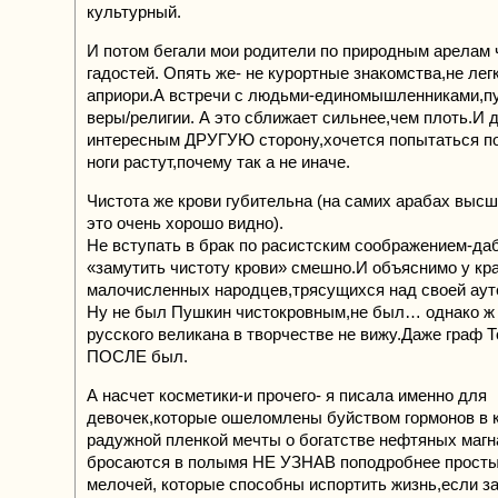
культурный.
И потом бегали мои родители по природным арелам
гадостей. Опять же- не курортные знакомства,не лег
априори.А встречи с людьми-единомышленниками,пу
веры/религии. А это сближает сильнее,чем плоть.И 
интересным ДРУГУЮ сторону,хочется попытаться по
ноги растут,почему так а не иначе.
Чистота же крови губительна (на самих арабах выс
это очень хорошо видно).
Не вступать в брак по расистским соображением-да
«замутить чистоту крови» смешно.И объяснимо у кр
малочисленных народцев,трясущихся над своей аут
Ну не был Пушкин чистокровным,не был… однако ж
русского великана в творчестве не вижу.Даже граф 
ПОСЛЕ был.
А насчет косметики-и прочего- я писала именно для
девочек,которые ошеломлены буйством гормонов в к
радужной пленкой мечты о богатстве нефтяных магн
бросаются в полымя НЕ УЗНАВ поподробнее прост
мелочей, которые способны испортить жизнь,если за