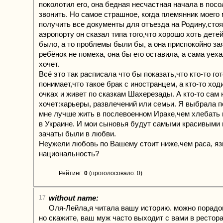
поколотил его, она бедная несчастная начала в пос
звонить. Но самое страшное, когда племянник моего 
получить все документы для отъезда на Родину,стоя
аэропорту он сказал типа того,что хорошо хоть детей
было, а то проблемы были бы, а она приспокойно за
ребёнок не помеха, она бы его оставила, а сама уех
хочет.
Всё это так расписала что бы показать,что кто-то гот
понимает,что такое брак с иностранцем, а кто-то ход
очках и живет по сказкам Шахерезады. А кто-то сам н
хочет:карьеры, развлечений или семьи. Я выбрала 
мне лучше жить в послевоенном Ираке,чем хлебать 
в Украине. И мои сыновья будут самыми красивыми 
зачаты были в любви.
Неужели любовь по Вашему стоит ниже,чем раса, яз
национальность?
Рейтинг:
0
(проголосовало: 0)
without name:
17
Оля-Лейла,я читала вашу историю. можно порадов
но скажите, ваш муж часто выходит с вами в рестор