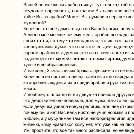
Вашей логике жены арабов пишут тут только,чтоб сн
неудовлетворенность,тогда зачем Вы написали всё 
тайне Вы за арабов?Может Вы думали о перспектив
мужчиной?
Конечно,это всё домыслы,но по Вашей логике получа
А лично моё мнение-почему жены арабов выкладыва
свои статьи, потому что им надоело,что их называют
«чернушками»,думая что они заточены,им надоело,чт
парнем арабом все думают,что она с ним только из-з
надоело,что их мужей считают вторым сортом, думаю
тупые и не образованные.
И наконец, 3 счастливых брака с русским-это не пок
Конечно,я не против славян,я сама из этого народа,и
за хороших людей, а их и среди арабов и русских, н
много.
И вообще,то плохого если девушка приняла другую в
что действительно поверила, для мужа, да-это не пр
если девушка узнала новую религию, для неё открыл
почему бы и нет.Нас ведь никто не учил нормам и пр
Библии, а у мусульман там всё наоборот,религия идёт
жизнью, кому нравиться кому нет, это уже как на лю
Уж, простите,что всё так много расписала, но не вы