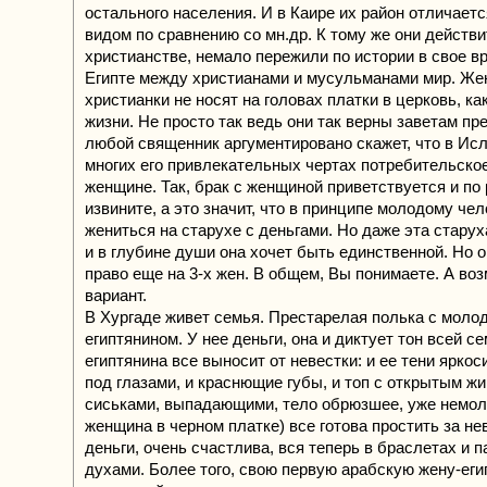
остального населения. И в Каире их район отличает
видом по сравнению со мн.др. К тому же они действ
христианстве, немало пережили по истории в свое вр
Египте между христианами и мусульманами мир. Ж
христианки не носят на головах платки в церковь, ка
жизни. Не просто так ведь они так верны заветам пр
любой священник аргументировано скажет, что в Ис
многих его привлекательных чертах потребительско
женщине. Так, брак с женщиной приветствуется и по 
извините, а это значит, что в принципе молодому чел
жениться на старухе с деньгами. Но даже эта стару
и в глубине души она хочет быть единственной. Но о
право еще на 3-х жен. В общем, Вы понимаете. А воз
вариант.
В Хургаде живет семья. Престарелая полька с моло
египтянином. У нее деньги, она и диктует тон всей с
египтянина все выносит от невестки: и ее тени яркос
под глазами, и краснющие губы, и топ с открытым ж
сиськами, выпадающими, тело обрюзшее, уже немол
женщина в черном платке) все готова простить за н
деньги, очень счастлива, вся теперь в браслетах и 
духами. Более того, свою первую арабскую жену-еги