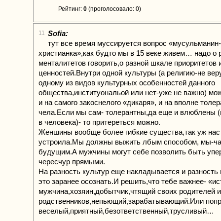
Рейтинг:
0
(проголосовало: 0)
Sofia:
11
тут все время муссируется вопрос «мусульманин-
христианка»,как будто мы в 15 веке живем… надо о 
менталитетов говорить,о разной шкале приоритетов 
ценностей.Внутри одной культуры (а религию-не веру
одному из видов культурных особенностей данного
общества,институональой или нет-уже не важно) мо
и на самого закоснелого «дикаря», и на вполне толер
чела.Если мы сам- толерантны,да еще и влюблены (
в человека)- то притереться можно.
Женшины вообще более гибкие существа,так уж нас
устроила.Мы должны выжить лбым способом, мы-ч
будущим.А мужчины могут себе позволить быть упе
чересчур прямыми.
На разность культур еще накладывается и разность
это заранее осознать.И решить,что тебе важнее- «и
мужчина,хозяин,добытчик,чтящий своих родителей и
родственников,непьющий,зарабатывающий.Или попр
веселый,приятный,безответственный,трусливый…