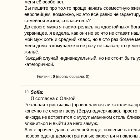
меня её особо нет.
Вы пишите про то,что проще начать совместную жиз
европейцем, возможно, но это всё равно не гарантир
семейной жизни, согласитесь?
До своего мужа я насмотрелась на «достойных» бог
украинцев, я видела, как они не во что не ставят на
мой муж хоть и средний класс, но в сто раз богаче м
меня дома в комуналке и не разу не сказал,что у мен
жильё.
Каждый случай индивидуальный, но не стоит быть у
категоричной.
Рейтинг:
0
(проголосовало: 0)
Sofia:
10
Я согласна с Ольгой.
Реальная христианка (православная ли,католичка,пр
конечно не сменит веру (Веру,подчеркиваю), просто 
никогда не встретится с мусульманином столь близк
влюьиться и выйти за него замуж.
А все прочее- дань нынешней моде, ношение натель
поверх одежд,демонстративные окрестья и поклон