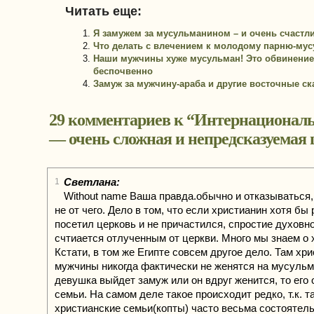
Читать еще:
Я замужем за мусульманином – и очень счастли
Что делать с влечением к молодому парню-му
Наши мужчины хуже мусульман! Это обвинение
беспочвенно
Замуж за мужчину-араба и другие восточные ск
29 комментариев к “
Интернациональ
— очень сложная и непредсказуемая
Светлана:
1
Without name Ваша правда.обычно и отказываться,
не от чего. Дело в том, что если христианин хотя бы 
посетил церковь и не причастился, спростие духовн
счтиается отлученным от церкви. Много мы знаем о 
Кстати, в том же Египте совсем другое дело. Там хри
мужчины никогда фактически не женятся на мусульм
девушка выйдет замуж или он вдруг женится, то его 
семьи. На самом деле такое происходит редко, т.к. т
христианские семьи(копты) часто весьма состоятел