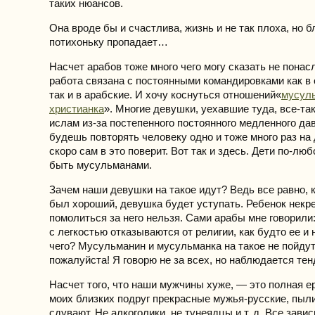
таких нюансов.
Она вроде бы и счастлива, жизнь и не так плоха, но б
потихоньку пропадает…
Насчет арабов тоже много чего могу сказать не пона
работа связана с постоянными командировками как в
так и в арабские. И хочу коснуться отношений«
мусул
христианка
». Многие девушки, уехавшие туда, все-та
ислам из-за постепенного постоянного медленного да
будешь повторять человеку одно и тоже много раз на 
скоро сам в это поверит. Вот так и здесь. Дети по-л
быть мусульманами.
Зачем наши девушки на такое идут? Ведь все равно, к
был хороший, девушка будет уступать. Ребенок некр
помолиться за него нельзя. Сами арабы мне говорили
с легкостью отказываются от религии, как будто ее и
чего? Мусульманин и мусульманка на такое не пойдут
пожалуйста! Я говорю не за всех, но наблюдается тен
Насчет того, что наши мужчины хуже, — это полная е
моих близких подруг прекрасные мужья-русские, пыли
сдувают. Не алкоголики, не тунеядцы и т. д. Все зависи