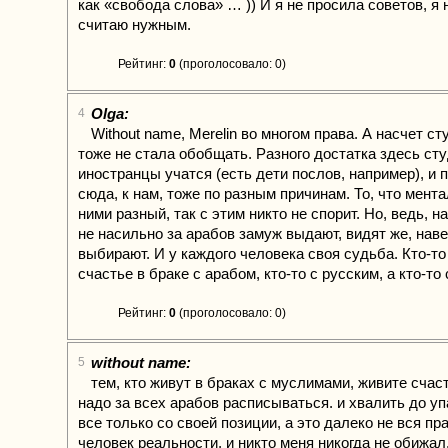
как «свобода слова» … )) И я не просила советов, я 
считаю нужным.
Рейтинг:
0
(проголосовало: 0)
Olga:
4
Without name, Merelin во многом права. А насчет ст
тоже не стала обобщать. Разного достатка здесь ст
иностранцы учатся (есть дети послов, например), и 
сюда, к нам, тоже по разным причинам. То, что мента
ними разный, так с этим никто не спорит. Но, ведь, 
не насильно за арабов замуж выдают, видят же, наве
выбирают. И у каждого человека своя судьба. Кто-то
счастье в браке с арабом, кто-то с русским, а кто-то
Рейтинг:
0
(проголосовало: 0)
without name:
5
тем, кто живут в браках с муслимами, живите счаст
надо за всех арабов расписываться. и хвалить до уп
все только со своей позиции, а это далеко не вся пр
человек реальности, и никто меня никогда не обижал,