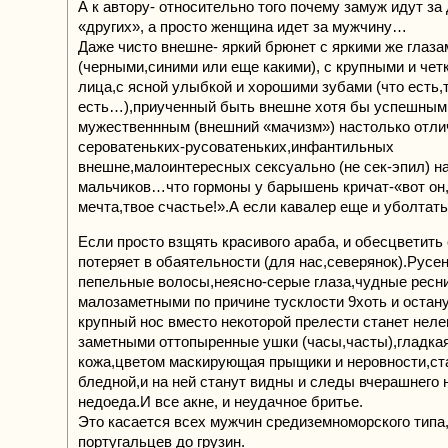
А к автору- относительно того почему замуж идут за 
«других», а просто женщина идет за мужчину…
Даже чисто внешне- яркий брюнет с яркими же глаза
(черными,синими или еще какими), с крупными и чет
лица,с ясной улыбкой и хорошими зубами (что есть,
есть…),приученный быть внешне хотя бы успешным
мужественнным (внешний «мачизм») настолько отли
сероватеньких-русоватеньких,инфантильных
внешне,малоинтересных сексуально (не сек-эпил) н
мальчиков…что гормоны у барышень кричат-«вот он
мечта,твое счастье!».А если кавалер еще и уболтат
Если просто взщять красивого араба, и обесцветить е
потеряет в обаятельности (для нас,северянок).Русе
пепельные волосы,неясно-серые глаза,чудные ресн
малозаметными по причине тусклости 9хоть и остану
крупный нос вместо некоторой прелести станет неле
заметными оттопыренные ушки (часы,часты),гладка
кожа,цветом маскирующая прыщики и неровности,ст
бледной,и на ней станут видны и следы вчерашнего 
недоеда.И все акне, и неудачное бритье.
Это касается всех мужчин средиземноморского типа
португальцев до грузин.