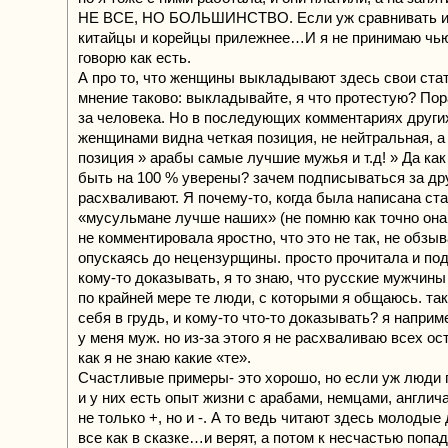
НЕ ВСЕ, НО БОЛЬШИНСТВО. Если уж сравнивать ин
китайцы и корейцы прилежнее…И я не принимаю чью
говорю как есть.
А про то, что женщины выкладывают здесь свои стат
мнение таково: выкладывайте, я что протестую? По
за человека. Но в последующих комментариях други
женщинами видна четкая позиция, не нейтральная, а
позиция » арабы самые лучшие мужья и т.д! » Да ка
быть на 100 % уверены? зачем подписываться за дру
расхваливают. Я почему-то, когда была написана ст
«мусульмане лучше наших» (не помню как точно она
не комментировала яростно, что это не так, не обзыв
опускаясь до нецензурщины. просто прочитала и по
кому-то доказывать, я то знаю, что русские мужчин
по крайней мере те люди, с которыми я общаюсь. так
себя в грудь, и кому-то что-то доказывать? я наприм
у меня муж. но из-за этого я не расхваливаю всех о
как я не знаю какие «те».
Счастливые примеры- это хорошо, но если уж люди 
и у них есть опыт жизни с арабами, немцами, англич
не только +, но и -. А то ведь читают здесь молодые
все как в сказке…и верят, а потом к несчастью попа