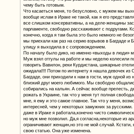
чему быть готовым.
Что касаеться меня, то безусловно, с мужем мы вых
вообще ислам в Ираке не такой, как я его представл
все слишком консервативны, а на деле-женщины за
парламенте, свободно рассхаживают с подругами. К
конечно, когда я там была это было немного не безоп
мы приехали как раз на серию взрывов в Багдаде и Б
улицу я выходила в с сопровождением.
По началу было дико, но именно «выходы в люди» м
Муж взял отгулы на работе и мы неделю колесили по
говорить Вавилон, реки Курдистана, шикарные отели,
ожидала!!!! Потом по интернету я нашла девочек из
Багдаде, они приходили к нам в гости, муж одной из 
близкий друг моего любимого. Мы свободно общалис
собирались на кальян. А сейчас вообще прелесть, 
рожать в Украине, так что у меня тут полная свобод
мне, я ему и это самое главное. Так что у меня, воз
интересней, чем у некоторых замужних за русскими.
даже в Ираке я работала,конечно чисто символически
но муж мне позволил. Да,я согласна,некоторые из а
ограничивают женщин,но это не мой случай. Кстати,
свою статью. Она уже изменена.