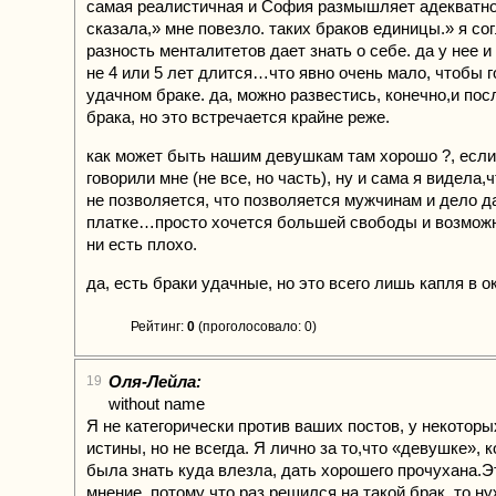
самая реалистичная и София размышляет адекватно.
сказала,» мне повезло. таких браков единицы.» я со
разность менталитетов дает знать о себе. да у нее
не 4 или 5 лет длится…что явно очень мало, чтобы г
удачном браке. да, можно развестись, конечно,и пос
брака, но это встречается крайне реже.
как может быть нашим девушкам там хорошо ?, если
говорили мне (не все, но часть), ну и сама я видела,
не позволяется, что позволяется мужчинам и дело д
платке…просто хочется большей свободы и возможн
ни есть плохо.
да, есть браки удачные, но это всего лишь капля в о
Рейтинг:
0
(проголосовало: 0)
Оля-Лейла:
19
without name
Я не категорически против ваших постов, у некоторы
истины, но не всегда. Я лично за то,что «девушке», 
была знать куда влезла, дать хорошего прочухана.Э
мнение, потому что раз решился на такой брак, то ну