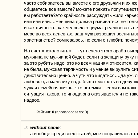
часто собираетесь вы вместе с его друзьями и их ж
общаетесь все вместе? можете поехать попутешест
вы работаете?это крайность рассуждать «или карьер
или или или….женщина должна развиваться не только
и как личность, как человек социума. реализовать с
мере во всех аспектах. ваш муж разрешил воспитыва
христианстве? сомневаюсь. но если он любит, почем
На счет «поколотить» — тут нечего этого араба вы
мужчина не мужчиной будет, если на женщину руку п
за это рубить надо. это ко всем нациям относится. 
не была, мужская терпимость и умение вырулить си
действительно ценно. а чуть что кидаться….да уж. 
любовью, а мальчику надо было смотреть на девуш
чужая семейная жизнь- это потемки….если вам кажет
ситуация такова, то иногда она оказывается и не тако
надвое.
Рейтинг:
0
(проголосовало: 0)
without name:
18
а вообще среди всех статей, мне понравилась ст