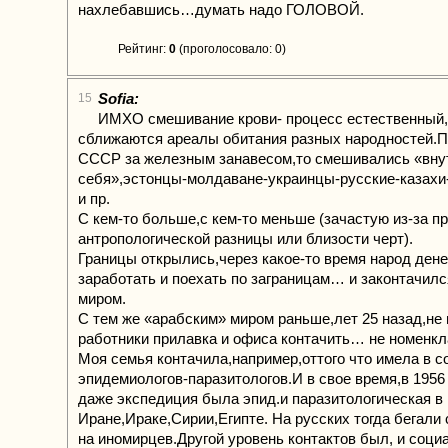
нахлебавшись…думать надо ГОЛОВОЙ.
Рейтинг:
0
(проголосовало: 0)
Sofia:
15
ИМХО смешивание крови- процесс естественный,
сближаются ареалы обитания разных народностей.П
СССР за железным занавесом,то смешивались «вну
себя»,эстонцы-молдаване-украинцы-русские-казахи
и пр.
С кем-то больше,с кем-то меньше (зачастую из-за п
антропологической разницы или близости черт).
Границы открылись,через какое-то время народ дене
заработать и поехать по заграницам… и законтачилс
миром.
С тем же «арабским» миром раньше,лет 25 назад,не
работники прилавка и офиса контачить… не номенк
Моя семья контачила,например,оттого что имела в с
эпидемиологов-паразитологов.И в свое время,в 1956
даже экспедиция была эпид.и паразитологическая в
Иране,Ираке,Сирии,Египте. На русских тогда бегали 
на иномирцев.Другой уровень контактов был, и соци