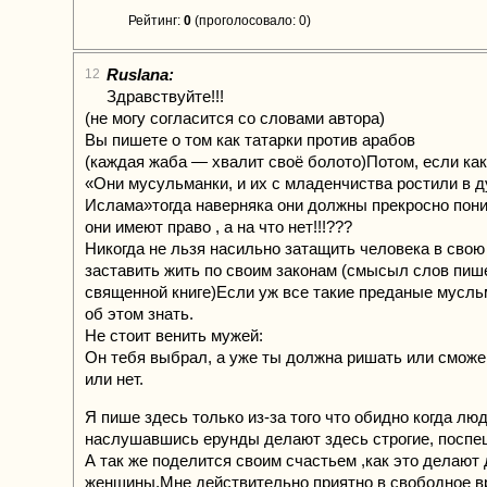
Рейтинг:
0
(проголосовало: 0)
Ruslana:
12
Здравствуйте!!!
(не могу согласится со словами автора)
Вы пишете о том как татарки против арабов
(каждая жаба — хвалит своё болото)Потом, если ка
«Они мусульманки, и их с младенчиства ростили в д
Ислама»тогда наверняка они должны прекросно пони
они имеют право , а на что нет!!!???
Никогда не льзя насильно затащить человека в свою
заставить жить по своим законам (смысыл слов пиш
священной книге)Если уж все такие преданые мусль
об этом знать.
Не стоит венить мужей:
Он тебя выбрал, а уже ты должна ришать или сможе
или нет.
Я пише здесь только из-за того что обидно когда лю
наслушавшись ерунды делают здесь строгие, посп
А так же поделится своим счастьем ,как это делают 
женщины.Мне действительно приятно в свободное в