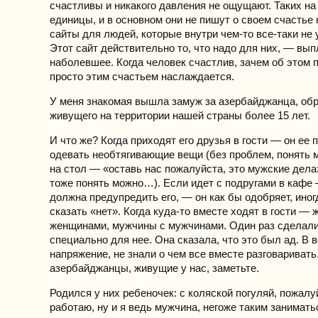
счастливы и никакого давления не ощущают. Таких на
единицы, и в основном они не пишут о своем счастье 
сайты для людей, которые внутри чем-то все-таки не
Этот сайт действительно то, что надо для них, — вы
наболевшее. Когда человек счастлив, зачем об этом 
просто этим счастьем наслаждается.
У меня знакомая вышла замуж за азербайджанца, об
живущего на территории нашей страны более 15 лет.
И что же? Когда приходят его друзья в гости — он ее 
одевать необтягивающие вещи (без проблем, понять 
на стол — «оставь нас пожалуйста, это мужские дела»
тоже понять можно…). Если идет с подругами в кафе
должна предупредить его, — он как бы одобряет, ино
сказать «нет». Когда куда-то вместе ходят в гости —
женщинами, мужчины с мужчинами. Один раз сделал
специально для нее. Она сказала, что это был ад. В 
напряжение, не знали о чем все вместе разговаривать.
азербайджанцы, живущие у нас, заметьте.
Родился у них ребеночек: с коляской погуляй, пожалуй
работаю, ну и я ведь мужчина, негоже таким занимать