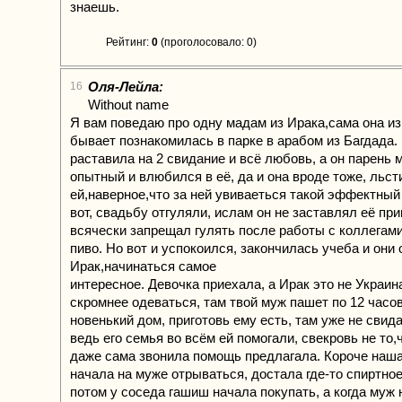
знаешь.
Рейтинг:
0
(проголосовало: 0)
Оля-Лейла:
16
Without name
Я вам поведаю про одну мадам из Ирака,сама она из 
бывает познакомилась в парке в арабом из Багдада.
раставила на 2 свидание и всё любовь, а он парень 
опытный и влюбился в её, да и она вроде тоже, льст
ей,наверное,что за ней увиваеться такой эффектный
вот, свадьбу отгуляли, ислам он не заставлял её пр
всячески запрещал гулять после работы с коллегами
пиво. Но вот и успокоился, закончилась учеба и они
Ирак,начинаться самое
интересное. Девочка приехала, а Ирак это не Украина
скромнее одеваться, там твой муж пашет по 12 часо
новенький дом, приготовь ему есть, там уже не свида
ведь его семья во всём ей помогали, свекровь не то,ч
даже сама звонила помощь предлагала. Короче наш
начала на муже отрываться, достала где-то спиртно
потом у соседа гашиш начала покупать, а когда муж