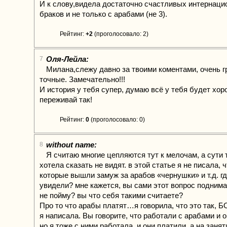
И к слову,видела достаточно счастливых интернац
браков и не только с арабами (не 3).
Рейтинг:
+2
(проголосовало: 2)
Оля-Лейла:
7
Милана,слежу давно за твоими коментами, очень 
точные. Замечательно!!!
И история у тебя супер, думаю всё у тебя будет хор
переживай так!
Рейтинг:
0
(проголосовало: 0)
without name:
8
Я считаю многие цепляются тут к мелочам, а сути т
хотела сказать не видят. в этой статье я не писала,
которые вышли замуж за арабов «чернушки» и т.д. гд
увидели? мне кажется, вы сами этот вопрос подним
не пойму? вы что себя такими считаете?
Про то что арабы платят…я говорила, что это та
я написала. Вы говорите, что работали с арабами и о
но я тоже с ними работала, и они платили, а на занят