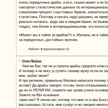
очень порядочные арабы, и все, сказки может и не б
смотрели статистические данные по интернационал
сожалению процент счастливых браков, значительн
статистика. Поэтому и писать надо разумно, не прев
реально излагать. ведь как в каждом браке, не бывае
гладко, тем более в интернациональном. это колосс
«Может вы в тайне за арабов?» я, Милана, не в тайн
за порядочных, достойных мужчин.
Рейтинг:
0
(проголосовало: 0)
Оля-Лейла:
9
Чем же Вас так не устроили арабы среднего класс
И почему я не могу уступить своему мужу если он з
мне, любит меня?
И про религию, правильно Милана написала почему 
ислам? Да арабы говорят, что мы легко отказываемся
да но от РЕЛИГИИ, скажите нас разве учили основа
Знаете ли ВЫ основные
таинства? Я лично нет, потому что мне то и про Бога 
рассказывал. Кстати, мне супруг и не говорил менять