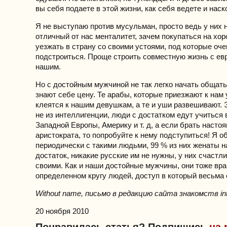
вы себя подаете в этой жизни, как себя ведете и наск
Я не выступаю против мусульман, просто ведь у них 
отличный от нас менталитет, зачем покупаться на хо
уезжать в страну со своими устоями, под которые оч
подстроиться. Проще строить совместную жизнь с ев
нашим.
Но с достойным мужчиной не так легко начать общат
знают себе цену. Те арабы, которые приезжают к нам 
клеятся к нашим девушкам, а те и уши развешивают. 
не из интеллигенции, люди с достатком едут учиться 
Западной Европы, Америку и т. д, а если брать насто
аристократа, то попробуйте к нему подступиться! Я 
периодически с такими людьми, 99 % из них женаты на
достаток, никакие русские им не нужны, у них счастл
своими. Как и наши достойные мужчины, они тоже вр
определенном кругу людей, доступ в который весьма 
Without name, письмо в редакцию сайта знакомств int
20 ноября 2010