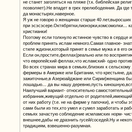
не станет заголяться на пляже (т.к. библейская религ
позволяет).Не впадет в грех прелюбодеяния. Да где т
да монастырях,наверное.
Я уж не говорю о женщинах старше 40 лет,выросших
при эсэсэсере.Октябрятки,пионэрки,комсомолки… ка
христианки!
Поэтому если толкнуло истинное чувство в сердце и 
проблем принять ислам немного.Самая главное- знат
стиле ждизни,который принят в семье мужа и в его о
Если он,простите,феллах(реально или по восприятию
что европейский феллах,что исламский- одно против
Во всех странах мира в семьях,близких к сельскому 
фермеры в Америке или Британии, что крестьяне, да
зажиточные,в Азерюайджане или Сирии)женщина бы
лошадью… да вы нашу деревню,пусть киношную,всп
Наилучший вариант- относительно самостоятельны
избранник,живущий отдельно от родителей,имеющи
от них работу (т.е. не на фирме у папочки), и чтобы 
сами были из тех,кто умел и сумел заработать и раб
семьях зачастую соблюдение исмламских норм- чис
внешнее,дабы не дразнить гусей/соседей.Ну и некот
традициям, взвешенно-разумная.