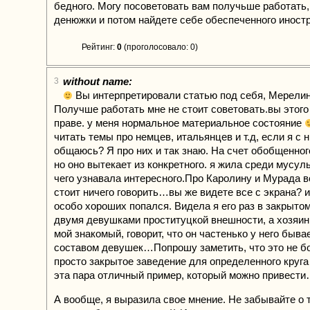
бедного. Могу посоветовать вам получьше работать,
денюжки и потом найдете себе обеспеченного иност
Рейтинг:
0
(проголосовало: 0)
without name:
3
Вы интерпретировали статью под себя, Мерел
Получше работать мне не стоит советовать.вы этого
праве. у меня нормальное материальное состояние
читать темы про немцев, итальянцев и т.д, если я с
общаюсь? Я про них и так знаю. На счет обобщенног
но оно вытекает из конкретного. я жила среди мусул
чего узнавала интересного.Про Каролину и Мурада 
стоит ничего говорить…вы же видете все с экрана? и
особо хороших попался. Видела я его раз в закрыто
двумя девушками проституцкой внешности, а хозяи
мой знакомый, говорит, что он частенько у него быва
составом девушек…Попрошу заметить, что это не бо
просто закрытое заведение для определенного круга
эта пара отличный пример, который можно привест
А вообще, я выразила свое мнение. Не забывайте о 