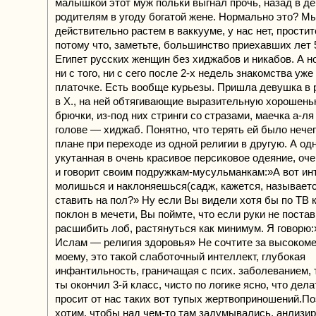
малышкой этот муж польки выгнал прочь, назад в д
родителям в угоду богатой жене. Нормально это? М
действительно растем в ваккууме, у нас нет, простит
потому что, заметьте, большинство приехавших лет 
Египет русских женщин без хиджабов и никабов. А н
ни с того, ни с сего после 2-х недель знакомства уже
платочке. Есть вообще курьезы. Пришла девушка в 
в Х., на ней обтягивающие выразительную хорошень
брючки, из-под них стринги со стразами, маечка а-ля 
голове — хиджаб. Понятно, что терять ей было нече
плане при переходе из одной религии в другую. А од
укутанная в очень красивое персиковое одеяние, оче
и говорит своим подружкам-мусульманкам:»А вот инт
молишься и наклоняешься(садж, кажется, называетс
ставить на пол?» Ну если Вы видели хотя бы по ТВ 
поклон в мечети, Вы поймте, что если руки не поста
расшибить лоб, растянуться как минимум. Я говорю:»
Ислам — религия здоровья» Не сочтите за высокомер
моему, это такой слаботочный интеллект, глубокая
инфантильность, граничащая с псих. заболеванием, т
ты окончил 3-й класс, чисто по логике ясно, что дела
просит от нас таких вот тупых жертвоприношений.П
хотим, чтобы над чем-то там задумывались, анлизир