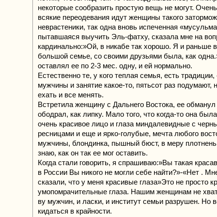
некоторые сообразить простую вещь не могут. Очень
всякие переодевания идут женщины такого затормож
неврастеники, так одна вновь испеченная «мусульма
пытавшаяся выучить Эль-фатху, сказала мне на вопр
кардинально:»Ой, в никабе так хорошо. Я и раньше в
большой семье, со своими друзьями была, как одна
оставлял ее по 2-3 мес. одну, и ей нормально.
Естественно те, у кого теплая семья, есть традиции,
мужчины и занятие какое-то, пятьсот раз подумают, 
ехать и все менять.
Встретила женщину с Дальнего Востока, ее обманул 
ободрал, как липку. Мало того, что когда-то она была
очень красивое лицо и глаза миндалевидные с черн
ресницами и еще и ярко-голубые, мечта любого вост
мужчины, блондинка, пышный бюст, в меру плотненьк
знаю, как он так ее мог оставить.
Когда стали говорить, я спрашиваю:»Вы такая краса
в России Вы никого не могли себе найти?»-«Нет . Мн
сказали, что у меня красивые глаза»Это не просто к
умопомрачительные глаза. Нашим женщинам не хвата
ву мужчин, и ласки, и институт семьи разрушен. Но в
кидаться в крайности.