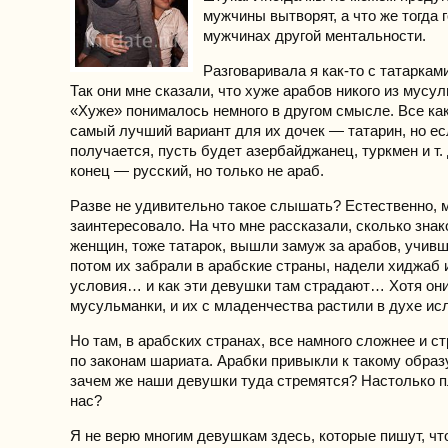
мужчины вытворят, а что же тогда 
мужчинах другой ментальности.
Разговаривала я как-то с татарками
Так они мне сказали, что хуже арабов никого из мусул
«Хуже» понималось немного в другом смысле. Все как
самый лучший вариант для их дочек — татарин, но ес
получается, пусть будет азербайджанец, туркмен и т.
конец — русский, но только не араб.
Разве не удивительно такое слышать? Естественно, 
заинтересовало. На что мне рассказали, сколько зна
женщин, тоже татарок, вышли замуж за арабов, учивш
потом их забрали в арабские страны, надели хиджаб 
условия… и как эти девушки там страдают… Хотя он
мусульманки, и их с младенчества растили в духе ис
Но там, в арабских странах, все намного сложнее и ст
по законам шариата. Арабки привыкли к такому образу
зачем же наши девушки туда стремятся? Настолько п
нас?
Я не верю многим девушкам здесь, которые пишут, чт