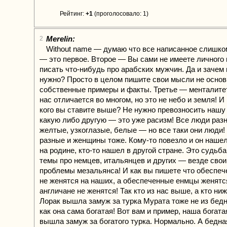
Рейтинг:
+1
(проголосовало: 1)
Merelin:
2
Without name — думаю что все написанное слишк
— это первое. Второе — Вы сами не имеете личного
писать что-нибудь про арабских мужчин. Да и зачем
нужно? Просто в целом пишите свои мысли не осно
собственные примеры и факты. Третье — менталите
нас отличается во многом, но это не небо и земля! И
кого вы ставите выше? Не нужно превозносить нашу
какую либо другую — это уже расизм! Все люди разн
желтые, узкоглазые, белые — но все таки они люди!
разные и женщины тоже. Кому-то повезло и он наше
на родине, кто-то нашел в другой стране. Это судьб
темы про немцев, итальянцев и других — везде свои
проблемы мезальянса! И как вы пишете что обеспе
не женятся на наших, а обеспеченные енмцы женятс
англичане не женятся! Так кто из нас выше, а кто ни
Лорак вышла замуж за турка Мурата тоже не из бедн
как она сама богатая! Вот вам и пример, наша богат
вышла замуж за богатого турка. Нормально. А бедна