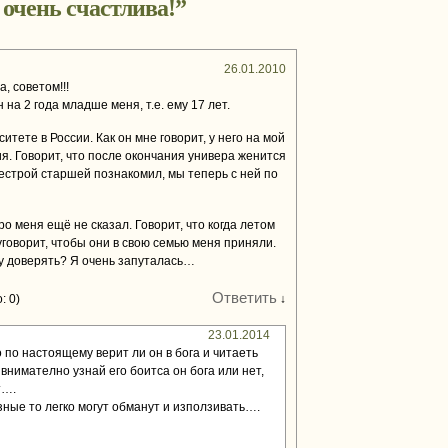
 очень счастлива!
”
26.01.2010
, советом!!!
 на 2 года младше меня, т.е. ему 17 лет.
итете в России. Как он мне говорит, у него на мой
. Говорит, что после окончания универа женится
сестрой старшей познакомил, мы теперь с ней по
о меня ещё не сказал. Говорит, что когда летом
 уговорит, чтобы они в свою семью меня приняли.
му доверять? Я очень запуталась…
Ответить
: 0)
↓
23.01.2014
 по настоящему верит ли он в бога и читаеть
внимателно узнай его боитса он бога или нет,
т….
ные то легко могут обманут и използивать….