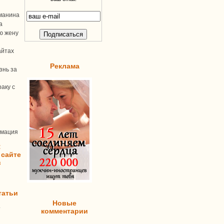
манина
а
ую жену
айтах
Реклама
знь за
аку с
рмация
:
 сайте
в
татьи
Новые
т
комментарии