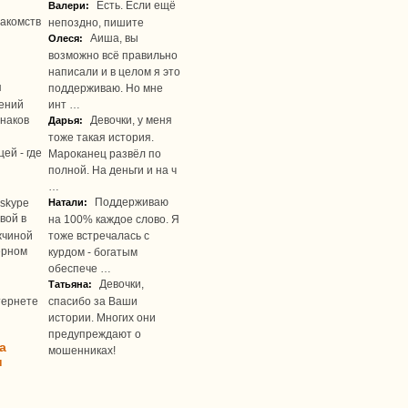
Есть. Если ещё
Валери:
акомств
непоздно, пишите
Аиша, вы
Олеся:
возможно всё правильно
написали и в целом я это
я
поддерживаю. Но мне
ений
инт …
наков
Девочки, у меня
Дарья:
тоже такая история.
ей - где
Мароканец развёл по
полной. На деньги и на ч
…
Поддерживаю
skype
Натали:
вой в
на 100% каждое слово. Я
жчиной
тоже встречалась с
ерном
курдом - богатым
обеспече …
Девочки,
Татьяна:
тернете
спасибо за Ваши
истории. Многих они
предупреждают о
а
мошенниках!
u