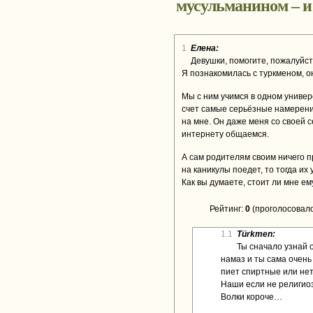
мусульманином – и
1
Елена:
Девушки, помогите, пожалуйста
Я познакомилась с туркменом, он
Мы с ним учимся в одном универс
счет самые серьёзные намерения
на мне. Он даже меня со своей 
интернету общаемся.
А сам родителям своим ничего пр
на каникулы поедет, то тогда их
Как вы думаете, стоит ли мне е
Рейтинг:
0
(проголосовало
1.1
Türkmen:
Ты сначало узнай о
намаз и ты сама очень 
пиет спиртные или не
Наши если не религиоз
Волки короче…