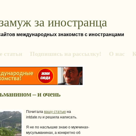
замуж за иностранца
 сайтов международных знакомств с иностранцами
 статьи
Подпишись на рассылку!
О нас
К
льманином – и очень
Почитала
вашу статью
на
intdate.ru и решила написать.
Я не по наслышке знаю о мужчинах-
мусульманинах, а конкретно об