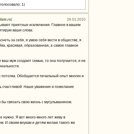
голосовало: 1)
date.ru
:
26.01.2010
бывают приятные исключения. Главное в вашем
итирую ваши слова:
снеть за себя, я умею себя вести в обществе, я
ка, красивая, образованная, а самое главное
 и ваш муж создают семью, то она получается, и не
ональности.
с потолка. Обобщается печальный опыт многих и
ть счастливой. Наше уважение и пожелание
л бы связать свою жизнь с мусульманином.
 нужно. Я вот много-много лет живу в
м. И своим внукам и детям желаю такого же