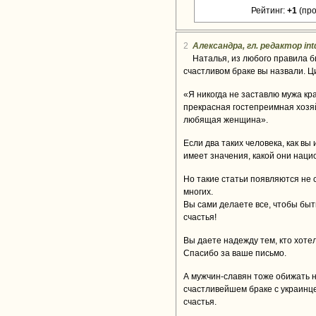
Рейтинг:
+1
(про
2
Александра, гл. редактор int
Наталья, из любого правила 
счастливом браке вы назвали. Ц
«Я никогда не заставлю мужа кра
прекрасная гостепреимная хозяй
любящая женщина».
Если два таких человека, как вы
имеет значения, какой они наци
Но такие статьи появляются не 
многих.
Вы сами делаете все, чтобы бы
счастья!
Вы даете надежду тем, кто хоте
Спасибо за ваше письмо.
А мужчин-славян тоже обижать не
счастливейшем браке с украинце
счастья.