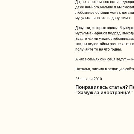
Да, не спорю, много есть подлецо
даже намного больше я бы сказала
любовнице оставив жену с детьми,
мусульманина это недопустимо.
Девушки, которые здесь обсуждаю
мусульман-арабов подряд, выходи
Будьте чьими угодно любовницами!!
так, вы недостойны раз не хотят 
получайте то на что годны.
А как в семьях они себя ведут — н
Наталья, письмо в редакцию сайта 
25 января 2010
Понравилась статья? 
"Замуж за иностранца!"