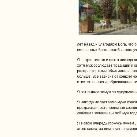
лет назад и благодарю Бога, что 
смешанных браков как благополучн
Я — христианка и никто никогда 
хотя муж соблюдает традиции и к
распростертыми обьятиями и с к
больше. Все зависит от конкретно
ответственности, образованности 
Я вот вышла замуж за мусульмани
Я никогда не заставлю мужа красн
прекрасная гостепреимная хозяйк
любящая женщина и мой муж горди
Я в свою очередь горжусь мужем 
этого слова, за ним я как за каме