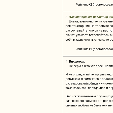
Рейтинг:
+2
(проголосовал
3
Александра, гл. редактор int
Елена, возможно, он искренне
решать старшие.Не торопите соб
рассчитывайте, что он на вас по
любит, уважает, встречайтесь, а
себя в зависимость от чьих-то 
Рейтинг:
+1
(проголосовал
4
Виктория:
Не верю я в то,что здесь напи
И не оправдывайте мусульман,о
девушкам, я сама жила с арабом 
разачарований,обиды и унижения
тоже красивая, порядочная и об
Это исключительные случаи,когд
славянке,его засмеют его родств
сильная любовь не была,они не 