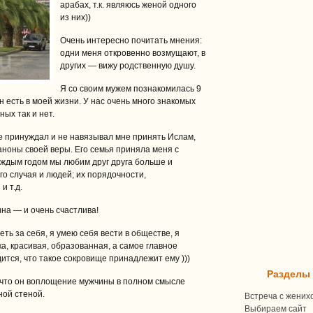
арабах, т.к. являюсь женой одного
из них))
Очень интересно почитать мнения:
одни меня откровенно возмущают, в
других — вижу родственную душу.
Я со своим мужем познакомилась 9
он есть в моей жизни. У нас очень много знакомых
ых так и нет.
не принуждал и не навязывал мне принять Ислам,
аноны своей веры. Его семья приняла меня с
аждым годом мы любим друг друга больше и
го случая и людей; их порядочности,
и т.д.
на — и очень счастлива!
еть за себя, я умею себя вести в обществе, я
а, красивая, образованная, а самое главное
тся, что такое сокровище принадлежит ему )))
Разделы
, что он воплощение мужчины в полном смысле
нной стеной.
Встреча с жених
Выбираем сайт