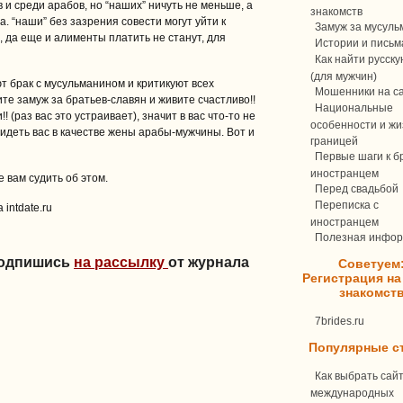
в и среди арабов, но “наших” ничуть не меньше, а
знакомств
. “наши” без зазрения совести могут уйти к
Замуж за мусуль
 да еще и алименты платить не станут, для
Истории и письм
Как найти русск
(для мужчин)
т брак с мусульманином и критикуют всех
Мошенники на с
те замуж за братьев-славян и живите счастливо!!
Национальные
 (раз вас это устраивает), значит в вас что-то не
особенности и жи
видеть вас в качестве жены арабы-мужчины. Вот и
границей
Первые шаги к бр
иностранцем
е вам судить об этом.
Перед свадьбой
Переписка c
intdate.ru
иностранцем
Полезная инфо
Подпишись
на рассылку
от журнала
Советуем
Регистрация на
знакомст
7brides.ru
Популярные с
Как выбрать сай
международных