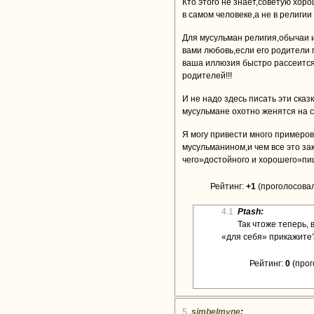
Кто этого не знает,советую хоро
в самом человеке,а не в религии
Для мусульман религия,обычаи и
вами любовь,если его родители п
ваша иллюзия быстро рассеится,
родителей!!!
И не надо здесь писать эти сказ
мусульмане охотно женятся на с
Я могу привести много примеров
мусульманином,и чем все это зак
чего»достойного и хорошего»п
Рейтинг:
+1
(проголосовал
4.1
Ptash:
Так чтоже теперь,
«для себя» прикажите
Рейтинг:
0
(прог
5
simbelmyne
: