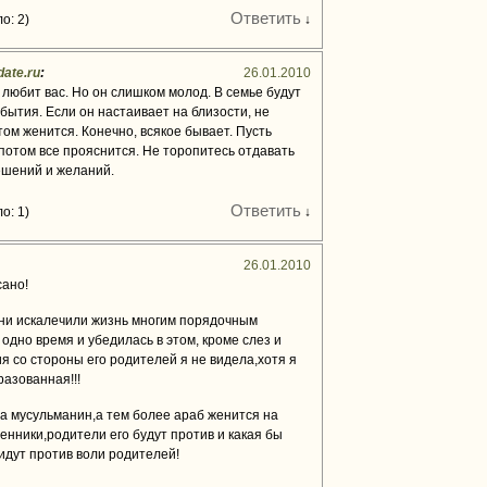
Ответить
о: 2)
↓
date.ru
:
26.01.2010
 любит вас. Но он слишком молод. В семье будут
ытия. Если он настаивает на близости, не
том женится. Конечно, всякое бывает. Пусть
 потом все прояснится. Не торопитесь отдавать
решений и желаний.
Ответить
о: 1)
↓
26.01.2010
сано!
ни искалечили жизнь многим порядочным
одно время и убедилась в этом, кроме слез и
 со стороны его родителей я не видела,хотя я
разованная!!!
а мусульманин,а тем более араб женится на
енники,родители его будут против и какая бы
идут против воли родителей!