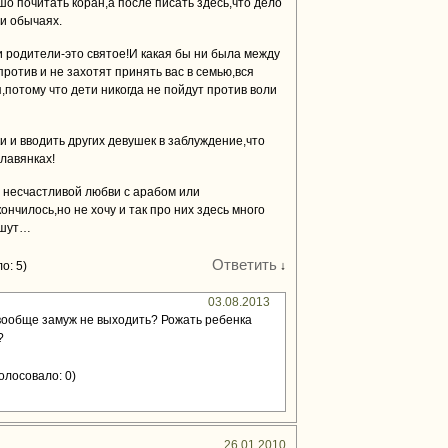
шо почитать коран,а после писать здесь,что дело
 и обычаях.
 родители-это святое!И какая бы ни была между
ротив и не захотят принять вас в семью,вся
потому что дети никогда не пойдут против воли
ки и вводить других девушек в заблуждение,что
лавянках!
 несчастливой любви с арабом или
ончилось,но не хочу и так про них здесь много
ишут…
Ответить
о: 5)
↓
03.08.2013
 вообще замуж не выходить? Рожать ребенка
?
олосовало: 0)
26.01.2010