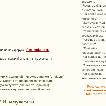
знакомств
Лучшие сайты зн
с иностранцами
Как найти мужа в
интернете?
Ищу мужчину дл
серьезных отнош
Совместимость з
зодиака в браке
Русские за границ
работать?
Общение с
forumdate.ru
 на нашем форуме:
иностранцами по 
Как быть счастли
вьте, пожалуйста, активную ссылку на
отношениях с му
О скаммерах и ч
списке женихов
Как правильно
иях с мужчиной – мусульманином (от Марии)
знакомиться в ин
. Советы от специалистов intdate.ru
уж за турка? (письмо от Вероники)
Последние
и жены в мусульманском обществе
сообщения н
forumdate.r
 “
Я замужем за