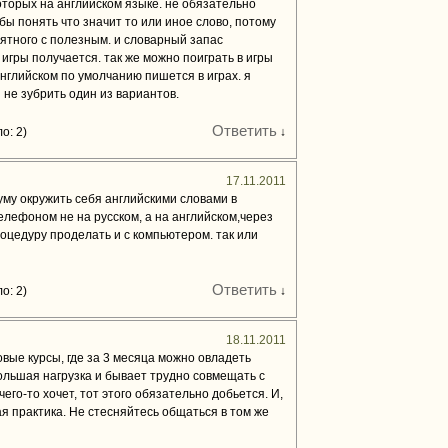
торых на английском языке. не обязательно
бы понять что значит то или иное слово, потому
иятного с полезным. и словарный запас
 игры получается. так же можно поиграть в игры
английском по умолчанию пишется в играх. я
 не зубрить один из вариантов.
Ответить
о: 2)
↓
17.11.2011
уму окружить себя английскими словами в
лефоном не на русском, а на английском,через
оцедуру проделать и с компьютером. так или
Ответить
о: 2)
↓
18.11.2011
вые курсы, где за 3 месяца можно овладеть
ольшая нагрузка и бывает трудно совмещать с
чего-то хочет, тот этого обязательно добьется. И,
я практика. Не стесняйтесь общаться в том же