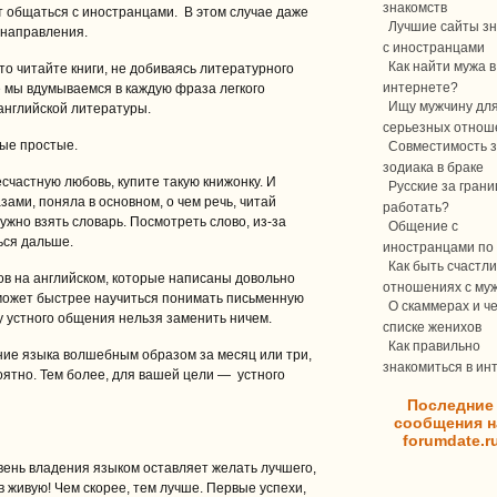
знакомств
 общаться с иностранцами. В этом случае даже
Лучшие сайты зн
 направления.
с иностранцами
Как найти мужа в
 то читайте книги, не добиваясь литературного
интернете?
е мы вдумываемся в каждую фраза легкого
Ищу мужчину дл
 английской литературы.
серьезных отнош
ые простые.
Совместимость з
зодиака в браке
частную любовь, купите такую книжонку. И
Русские за границ
зами, поняла в основном, о чем речь, читай
работать?
ужно взять словарь. Посмотреть слово, из-за
Общение с
ься дальше.
иностранцами по 
Как быть счастли
гов на английском, которые написаны довольно
отношениях с му
может быстрее научиться понимать письменную
О скаммерах и ч
у устного общения нельзя заменить ничем.
списке женихов
Как правильно
ние языка волшебным образом за месяц или три,
знакомиться в ин
ятно. Тем более, для вашей цели — устного
Последние
сообщения н
forumdate.r
ень владения языком оставляет желать лучшего,
в живую! Чем скорее, тем лучше. Первые успехи,