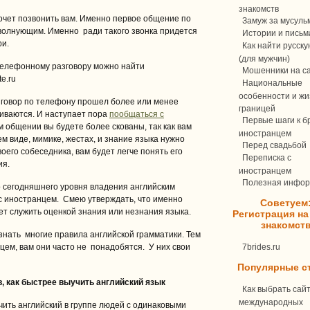
знакомств
очет позвонить вам. Именно первое общение по
Замуж за мусуль
волнующим. Именно ради такого звонка придется
Истории и письм
ри.
Как найти русск
(для мужчин)
 телефонному разговору можно найти
Мошенники на с
e.ru
Национальные
особенности и жи
зговор по телефону прошел более или менее
границей
иваются. И наступает пора
пообщаться с
Первые шаги к бр
ом общении вы будете более скованы, так как вам
иностранцем
м виде, мимике, жестах, и знание языка нужно
Перед свадьбой
оего собеседника, вам будет легче понять его
Переписка c
ия.
иностранцем
Полезная инфо
о сегодняшнего уровня владения английским
с иностранцем. Смею утверждать, что именно
Советуем
т служить оценкой знания или незнания языка.
Регистрация на
знакомст
знать многие правила английской грамматики. Тем
цем, вам они часто не понадобятся. У них свои
7brides.ru
Популярные с
, как быстрее выучить английский язык
Как выбрать сай
международных
чить английский в группе людей с одинаковыми