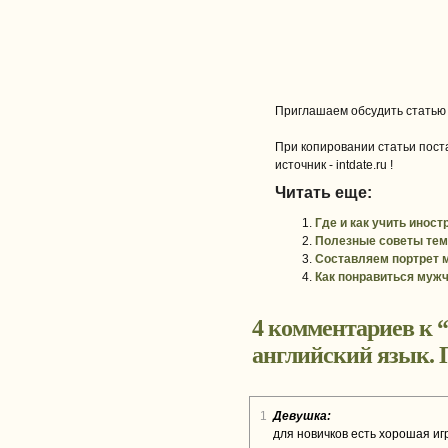
Приглашаем обсудить статью
При копировании статьи поста
источник - intdate.ru !
Читать еще:
Где и как учить инос
Полезные советы тем,
Составляем портрет 
Как понравиться мужч
4 комментариев к “
английский язык.
1
Девушка:
для новичков есть хорошая иг