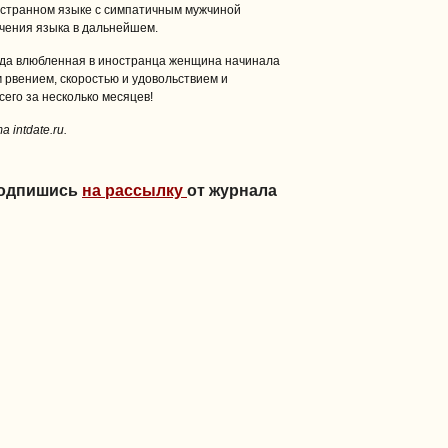
ностранном языке с симпатичным мужчиной
чения языка в дальнейшем.
когда влюбленная в иностранца женщина начинала
м рвением, скоростью и удовольствием и
его за несколько месяцев!
 intdate.ru.
Подпишись
на рассылку
от журнала