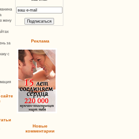
манина
а
ую жену
айтах
Реклама
знь за
аку с
рмация
:
 сайте
в
татьи
Новые
т
комментарии