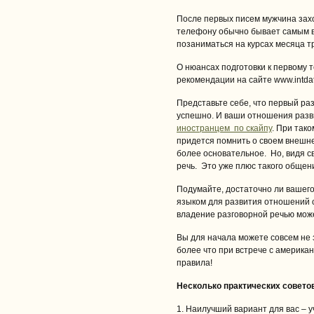
После первых писем мужчина зах
телефону обычно бывает самым 
позаниматься на курсах месяца т
О нюансах подготовки к первому
рекомендации на сайте www.intdat
Представьте себе, что первый ра
успешно. И ваши отношения разв
иностранцем по скайпу
. При так
придется помнить о своем внешне
более основательное. Но, видя св
речь. Это уже плюс такого общен
Подумайте, достаточно ли вашег
языком для развития отношений 
владение разговорной речью може
Вы для начала можете совсем не 
более что при встрече с американ
правила!
Несколько практических советов
1. Наилучший вариант для вас – у