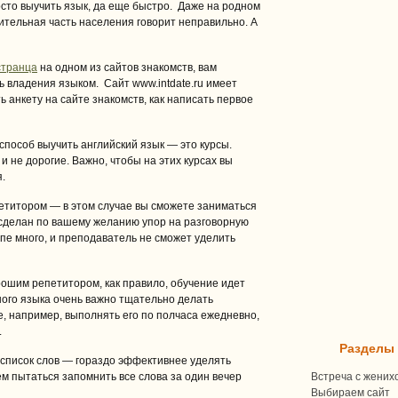
сто выучить язык, да еще быстро. Даже на родном
ительная часть населения говорит неправильно. А
странца
на одном из сайтов знакомств, вам
 владения языком. Сайт www.intdate.ru имеет
ь анкету на сайте знакомств, как написать первое
способ выучить английский язык — это курсы.
 не дорогие. Важно, чтобы на этих курсах вы
.
етитором — в этом случае вы сможете заниматься
т сделан по вашему желанию упор на разговорную
уппе много, и преподаватель не сможет уделить
ошим репетитором, как правило, обучение идет
ого языка очень важно тщательно делать
, например, выполнять его по полчаса ежедневно,
.
Разделы
 список слов — гораздо эффективнее уделять
ем пытаться запомнить все слова за один вечер
Встреча с жених
Выбираем сайт