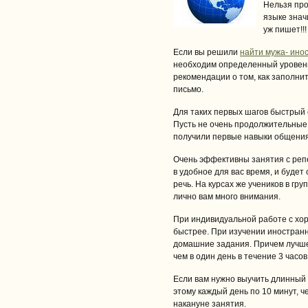
Нельзя про
языке знач
уж пишет!!!
Если вы решили
найти мужа- ино
необходим определенный уровень
рекомендации о том, как заполнит
письмо.
Для таких первых шагов быстрый 
Пусть не очень продолжительные и
получили первые навыки общения
Очень эффективны занятия с реп
в удобное для вас время, и буде
речь. На курсах же учеников в гр
лично вам много внимания.
При индивидуальной работе с хор
быстрее. При изучении иностранн
домашние задания. Причем лучше
чем в один день в течение 3 часов
Если вам нужно выучить длинный
этому каждый день по 10 минут, ч
накануне занятия.