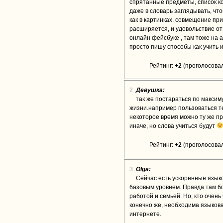
спрятанные предметы, список ко
даже в словарь заглядывать, что
как в картинках. совмещение пр
расширяется, и удовольствие от
онлайн фейсбуке , там тоже на 
просто пишу способы как учить и
Рейтинг:
+2
(проголосовал
2
Девушка:
так же постараться по максим
жизни.например пользоваться те
некоторое время можно ту же пр
иначе, но слова учиться будут
Рейтинг:
+2
(проголосовал
3
Olga:
Сейчас есть ускоренные языко
базовым уровнем. Правда там б
работой и семьей. Но, кто очень 
конечно же, необходима языкова
интернете.