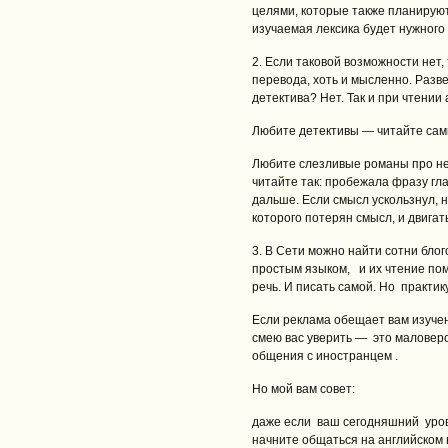
целями, которые также планируют
изучаемая лексика будет нужного
2. Если таковой возможности нет,
перевода, хоть и мысленно. Разв
детектива? Нет. Так и при чтении
Любите детективы — читайте сам
Любите слезливые романы про нес
читайте так: пробежала фразу гла
дальше. Если смысл ускользнул, н
которого потерян смысл, и двигат
3. В Сети можно найти сотни бло
простым языком, и их чтение по
речь. И писать самой. Но практик
Если реклама обещает вам изуче
смею вас уверить — это маловеро
общения с иностранцем .
Но мой вам совет:
даже если ваш сегодняшний уров
начните общаться на английском 