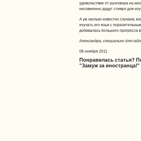
удовольствие от разговора на и
несомненно дадут стимул для изу
А уж сколько известно случаев, 
изучать его язык с поразительны
добивалась большого прогресса вс
Александра, специально для сайта
08 ноября 2011
Понравилась статья? 
"Замуж за иностранца!"