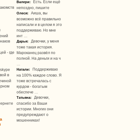
Есть. Если ещё
Валери:
акомств
непоздно, пишите
Аиша, вы
Олеся:
возможно всё правильно
написали и в целом я это
я
поддерживаю. Но мне
ений
инт …
наков
Девочки, у меня
Дарья:
тоже такая история.
ей - где
Мароканец развёл по
полной. На деньги и на ч
…
Поддерживаю
skype
Натали:
вой в
на 100% каждое слово. Я
жчиной
тоже встречалась с
ерном
курдом - богатым
обеспече …
Девочки,
Татьяна:
тернете
спасибо за Ваши
истории. Многих они
предупреждают о
а
мошенниках!
u