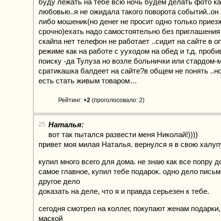
буду лежать на тебе всю ночь будем делать фото к
любовью..я не ожидала такого поворота событий..он
либо мошеник(но денег не просит одно только приез
срочно)ехать надо самостоятельно без приглашения
скайпа нет телефон не работает ..сидит на сайте в 
режиме как на работе с ууходом на обед и т.д. пробив
поиску -да Тулуза но возле больнички или стардом-
сратикашка балдеет на сайте?в общем не понять ..н
есть стать живым товаром…
Рейтинг:
+2
(проголосовало: 2)
Наталья:
25
вот так пытался развести меня Николай!))))
привет моя милая Наталья. вернулся я в свою халуп
купил много всего для дома. не знаю как все попру до
самое главное, купил тебе подарок. одно дело письм
другое дело
доказать на деле, что я и правда серьезен к тебе.
сегодня смотрел на коллег, покупают женам подарки,
маской