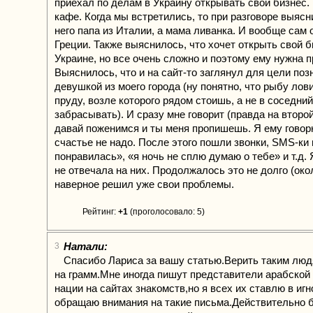
приехал по делам в Украину открывать свой бизнес.
кафе. Когда мы встретились, то при разговоре выясн
него папа из Италии, а мама ливанка. И вообще сам 
Греции. Также выяснилось, что хочет открыть свой б
Украине, но все очень сложно и поэтому ему нужна п
Выяснилось, что и на сайт-то заглянул для цели поз
девушкой из моего города (ну понятно, что рыбу лов
пруду, возле которого рядом стоишь, а не в соседни
забрасывать). И сразу мне говорит (правда на второ
давай поженимся и ты меня пропишешь. Я ему говор
счастье не надо. После этого пошли звонки, SMS-ки
понравилась», «я ночь не сплю думаю о тебе» и т.д.
не отвечала на них. Продолжалось это не долго (ок
наверное решил уже свои проблемы.
Рейтинг:
+1
(проголосовало: 5)
Натали:
3
Спасибо Лариса за вашу статью.Верить таким люд
на грамм.Мне иногда пишут представители арабской 
нации на сайтах знакомств,но я всех их ставлю в игн
обращаю внимания на такие письма.Действительно 