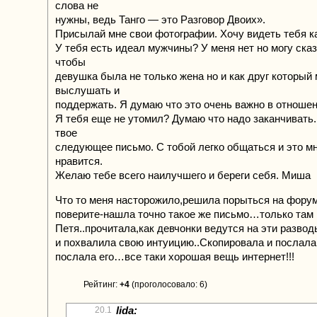
слова не
нужны, ведь Танго — это Разговор Двоих».
Присылай мне свои фотографии. Хочу видеть тебя 
У тебя есть идеал мужчины? У меня нет но могу сказ
чтобы
девушка была не только жена но и как друг который
выслушать и
поддержать. Я думаю что это очень важно в отношен
Я тебя еще не утомил? Думаю что надо заканчивать
твое
следующее письмо. С тобой легко общаться и это м
нравится.
Желаю тебе всего наилучшего и береги себя. Миша
Что то меня насторожило,решила порыться на фор
поверите-нашла точно такое же письмо…только там
Петя..прочитала,как девчонки ведутся на эти разво
и похвалила свою интуицию..Скопировала и послал
послала его…все таки хорошая вещь интернет!!!
Рейтинг:
+4
(проголосовало: 6)
lida:
20.1