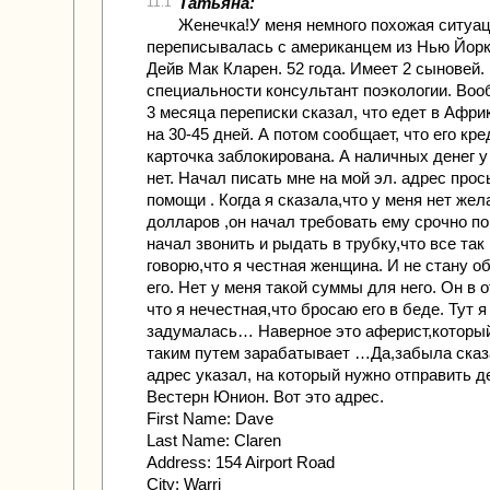
Татьяна:
11.1
Женечка!У меня немного похожая ситуац
переписывалась с американцем из Нью Йорк
Дейв Мак Кларен. 52 года. Имеет 2 сыновей.
специальности консультант поэкологии. Во
3 месяца переписки сказал, что едет в Афри
на 30-45 дней. А потом сообщает, что его кр
карточка заблокирована. А наличных денег у
нет. Начал писать мне на мой эл. адрес прос
помощи . Когда я сказала,что у меня нет же
долларов ,он начал требовать ему срочно п
начал звонить и рыдать в трубку,что все так 
говорю,что я честная женщина. И не стану 
его. Нет у меня такой суммы для него. Он в о
что я нечестная,что бросаю его в беде. Тут я
задумалась… Наверное это аферист,которы
таким путем зарабатывает …Да,забыла сказ
адрес указал, на который нужно отправить д
Вестерн Юнион. Вот это адрес.
First Name: Dave
Last Name: Claren
Address: 154 Airport Road
City: Warri