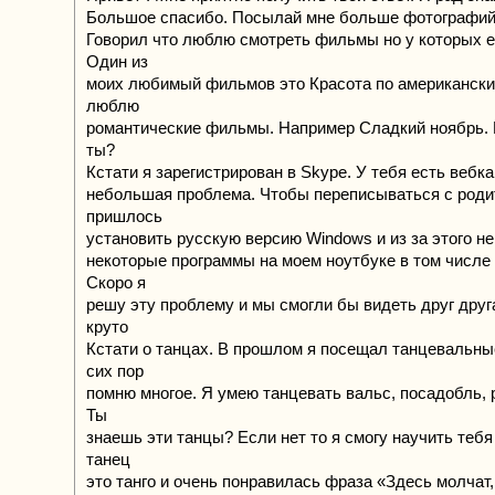
Большое спасибо. Посылай мне больше фотографий
Говорил что люблю смотреть фильмы но у которых е
Один из
моих любимый фильмов это Красота по американски.
люблю
романтичеcкие фильмы. Например Сладкий ноябрь.
ты?
Кстати я зарегистрирован в Skype. У тебя есть вебк
небольшая проблема. Чтобы переписываться с род
пришлось
установить русскую версию Windows и из за этого н
некоторые программы на моем ноутбуке в том числе 
Скоро я
решу эту проблему и мы смогли бы видеть друг друг
круто
Кстати о танцах. В прошлом я посещал танцевальны
сих пор
помню многое. Я умею танцевать вальс, посадобль, р
Ты
знаешь эти танцы? Если нет то я смогу научить те
танец
это танго и очень понравилась фраза «Здесь молчат,