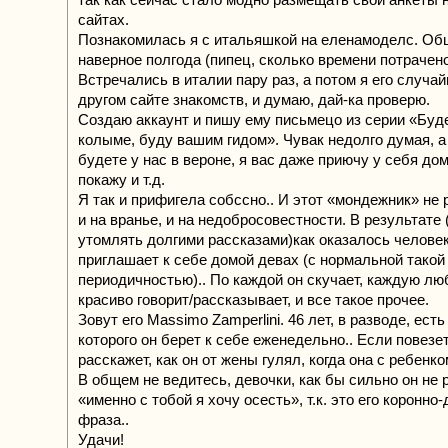
сайтах.
Познакомилась я с итальяшкой на еленамоделс. О
наверное полгода (пипец, сколько времени потрачено
Встречались в италии пару раз, а потом я его случа
другом сайте знакомств, и думаю, дай-ка проверю.
Создаю аккаунт и пишу ему письмецо из серии «Буде
колыме, буду вашим гидом». Чувак недолго думая, а
будете у нас в вероне, я вас даже приючу у себя дом
покажу и т.д.
Я так и прифигела собссно.. И этот «мондежник» не 
и на вранье, и на недобросовестности. В результате 
утомлять долгими рассказами)как оказалось челове
приглашает к себе домой девах (с нормальной такой
периодичностью).. По каждой он скучает, каждую люб
красиво говорит/рассказывает, и все такое прочее.
Зовут его Massimo Zamperlini. 46 лет, в разводе, есть
которого он берет к себе еженедельно.. Если повезе
расскажет, как он от жены гулял, когда она с ребенк
В общем не ведитесь, девочки, как бы сильно он не 
«именно с тобой я хочу осесть», т.к. это его коронно
фраза..
Удачи!