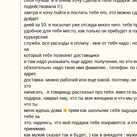
себя лучше. и я очень хочу сделать тебе подарок. в
подействовала !!:)
завтра я хочу пойти и послать тебе его, это можно с
дойдет
дней за 10. я посылал уже отсюда много чего. тебе п
удобное для тебя место, как только он прибудет в го
курьерская
служба. все расходы я оплачу . мне от тебя надо : 
на
который тебе позвонят доставщики
и там надо указывать еще адрес получения, но это 
обязательно. надо твою имя фамилию , телефон. по
адрес
доставки. можно рабочий или еще какой. поэтому, не
это
написать . я товарищу рассказал про тебя. вместе 
подарок. наврал ему, что ты моя женщина и что мы у
что ты
меня ждешь дома
прям как школьник себя ощущаю
тебе за
это. надеюсь, что мой подарок тебе понравится. и от
принимаю.
как мужик сказал так и будет.. ) как в анекдоте : муж