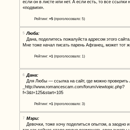
если он в листе или нет. А если есть, то все ссылки н
«подвиги».
Рейтинг:
+5
(проголосовало: 5)
Люба:
5
Дана, поделитесь пожалуйста адресом этого сайта
Мне тоже начал писать парень Афганец, может тот же
Рейтинг:
+1
(проголосовало: 1)
Дана:
6
Для Любы — ссылка на сайт, где можно проверить
_http://www.romancescam.com/forum/viewtopic.php?
f=3&t=125&start=105
Рейтинг:
+1
(проголосовало: 3)
Мэри:
7
Девочки, тоже хочу поделиться опытом, а заодно и
так как сейчас стало модно размещать свои анкеты 