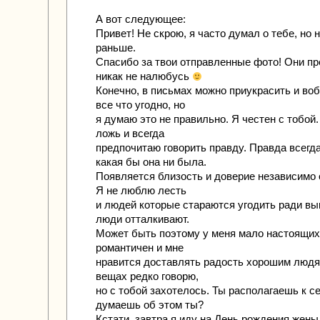
А вот следующее:
Привет! Не скрою, я часто думал о тебе, но 
раньше.
Спасибо за твои отправленные фото! Они пр
никак не налюбусь
Конечно, в письмах можно приукрасить и во
все что угодно, но
я думаю это не правильно. Я честен с тобой
ложь и всегда
предпочитаю говорить правду. Правда всегд
какая бы она ни была.
Появляется близость и доверие независимо 
Я не люблю лесть
и людей которые стараются угодить ради вы
люди отталкивают.
Может быть поэтому у меня мало настоящих
романтичен и мне
нравится доставлять радость хорошим людя
вещах редко говорю,
но с тобой захотелось. Ты располагаешь к се
думаешь об этом ты?
Кстати, завтра я иду на День рождения жены 