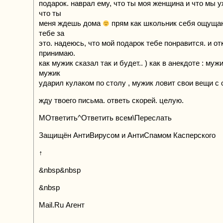
подарок. наврал ему, что ты моя женщина и что мы у
что ты
меня ждешь дома
прям как школьник себя ощущаю
тебе за
это. надеюсь, что мой подарок тебе понравится. и от
принимаю.
как мужик сказал так и будет.. ) как в анекдоте : муж
мужик
ударил кулаком по столу , мужик ловит свои вещи с 
жду твоего письма. ответь скорей. целую.
MОтветить^Ответить всем\Переслать
Защищён АнтиВирусом и АнтиСпамом Касперского
↑
&nbsp&nbsp
&nbsp
Mail.Ru Агент
.