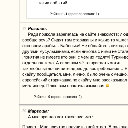
таких событий…
Рейтинг:
-1
(проголосовало: 1)
Розалия:
19
Ради прикола зарегилась на сайте знакомств; люд
вообще речь? Сидят там стариканы и какие-то ушлё
основном арабы… Бабоньки! Не общайтесь никогда 
другими мусульманами, если никогда с ними не стал
,понятия не имеете кто они, с чем их «едят»! Турки-
отдельная тема. А если вам чё-то прислать хотят — 
так любопытно- пишите адрес до востребования… Е
скайпу пообщаться, мне, лично, было очень смешно,
европейский старикашка по скайпу мне рассказывал 
миллионер. Плюс вам практика языковая
Рейтинг:
0
(проголосовало: 2)
Маргоша:
20
А мне пришло вот такое письмо :
Привет . Мне приятно получить твой ответ. Я рад зна