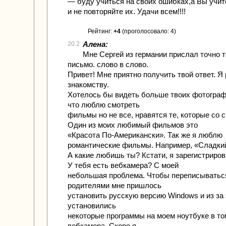
— буду учиться на своих ошибках,а Вы учит
и не повторяйте их. Удачи всем!!!!
Рейтинг:
+4
(проголосовало: 4)
Алена:
20.2
Мне Сергей из германии прислал точно т
письмо. слово в слово.
Привет! Мне приятно получить твой ответ. Я
знакомству.
Хотелось бы видеть больше твоих фотограф
что люблю смотреть
фильмы но не все, нравятся те, которые со 
Один из моих любимый фильмов это
«Красота По-Американски». Так же я люблю
романтичеcкие фильмы. Например, «Сладкий
А какие любишь ты? Кстати, я зарегистриров
У тебя есть вебкамера? С моей
небольшая проблема. Чтобы переписыватьс
родителями мне пришлось
установить русскую версию Windows и из за 
установились
некоторые программы на моем ноутбуке в то
вебкамера. Скоро я