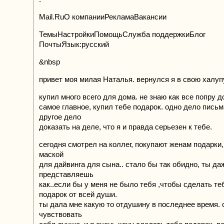
Mail.RuО компанииРекламаВакансии
ТемыНастройкиПомощьСлужба поддержкиБлог
ПочтыЯзык:русский
&nbsp
привет моя милая Наталья. вернулся я в свою халуп
купил много всего для дома. не знаю как все попру до
самое главное, купил тебе подарок. одно дело письм
другое дело
доказать на деле, что я и правда серьезен к тебе.
сегодня смотрел на коллег, покупают женам подарки,
маской
для дайвинга для сына.. стало бы так обидно, ты да
представляешь
как..если бы у меня не было тебя ,чтобы сделать те
подарок от всей души.
ты дала мне какую то отдушину в последнее время. 
чувствовать