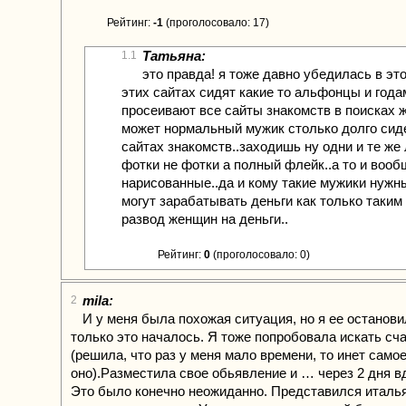
Рейтинг:
-1
(проголосовало: 17)
Татьяна:
1.1
это правда! я тоже давно убедилась в это
этих сайтах сидят какие то альфонцы и года
просеивают все сайты знакомств в поисках ж
может нормальный мужик столько долго сид
сайтах знакомств..заходишь ну одни и те же 
фотки не фотки а полный флейк..а то и вооб
нарисованные..да и кому такие мужики нужн
могут зарабатывать деньги как только таким
развод женщин на деньги..
Рейтинг:
0
(проголосовало: 0)
mila:
2
И у меня была похожая ситуация, но я ее останови
только это началось. Я тоже попробовала искать сча
(решила, что раз у меня мало времени, то инет само
оно).Разместила свое обьявление и … через 2 дня вд
Это было конечно неожиданно. Представился италь