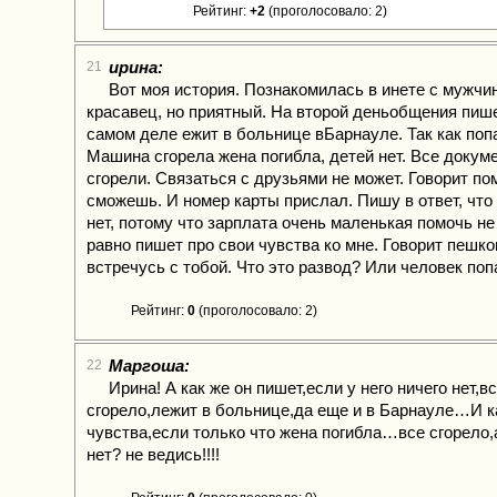
Рейтинг:
+2
(проголосовало: 2)
ирина:
21
Вот моя история. Познакомилась в инете с мужчи
красавец, но приятный. На второй деньобщения пишет
самом деле ежит в больнице вБарнауле. Так как поп
Машина сгорела жена погибла, детей нет. Все докум
сгорели. Связаться с друзьями не может. Говорит по
сможешь. И номер карты прислал. Пишу в ответ, что 
нет, потому что зарплата очень маленькая помочь не 
равно пишет про свои чувства ко мне. Говорит пешко
встречусь с тобой. Что это развод? Или человек поп
Рейтинг:
0
(проголосовало: 2)
Маргоша:
22
Ирина! А как же он пишет,если у него ничего нет,в
сгорело,лежит в больнице,да еще и в Барнауле…И к
чувства,если только что жена погибла…все сгорело,
нет? не ведись!!!!