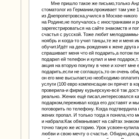
Мне пришло такое же письмо,только Ан
стоматолог из Германии,проживает там уже 1
из Днепропетровска,учился в Москве-никого
на Родине,не получалось с иностранками и 
зарегестрироваться на сайте знакомств и по
счастья с русской. Тоже любит мелодраммы
ноябрь и когда-то учил танцы,те же и меня и
обучит.Идёт на день рождения к жене друга 
спрашивает меня что ей подарить,а потом п
подарил ей телефон и купил и мне подарок,т.
акция на вторую покупку в чеке и хочет мне 
подарить,если не соглашусь,то он очень об
он его мне высылает,но необходимо оплатит
услуги (100 евро компенсации он прячет в ко
проверила-и фирму курьерскую-всё так дост
реально. Жених ещё писал,интересовался ка
подарком,переживал когда его доставят и м
поговорить по телефону. Когда подтвердила 
жених пропал. И только тогда я поняла,что 
и набрала:Как обманывают на сайтах знаком
точно такую же историю. Урок усвоен-купила
любви и свою мечту о счастье. Обидно,доса