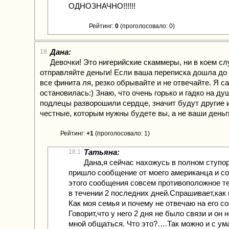
ОДНОЗНАЧНО!!!!!!
Рейтинг:
0
(проголосовало: 0)
Дана:
18
Девочки! Это нигерийские скаммеры, ни в коем сл
отправляйте деньги! Если ваша переписка дошла до
все финита ля, резко обрывайте и не отвечайте. Я с
остановилась:) Знаю, что очень горько и гадко на душ
подлецы разворошили сердце, значит будут другие 
честные, которым нужны будете вы, а не ваши деньг
Рейтинг:
+1
(проголосовало: 1)
Татьяна:
18.1
Дана,я сейчас нахожусь в полном ступ
пришло сообщение от моего американца и с
этого сообщения совсем противоположное т
в течении 2 последних дней.Спрашивает,как
Как моя семья и почему не отвечаю на его 
Говорит,что у него 2 дня не было связи и он н
мной общаться. Что это?….Так можно и с ума