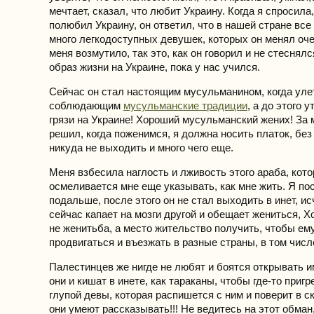
мечтает, сказал, что любит Украину. Когда я спросила,
полюбил Украину, он ответил, что в нашей стране все
много легкодоступных девушек, которых он менял оче
меня возмутило, так это, как он говорил и не стеснялс
образ жизни на Украине, пока у нас учился.
Сейчас он стал настоящим мусульманином, когда улет
соблюдающим
мусульманские традиции
, а до этого 
грязи на Украине! Хороший мусульманский жених! За 
решил, когда поженимся, я должна носить платок, без
никуда не выходить и много чего еще.
Меня взбесила наглость и лживость этого араба, кот
осмеливается мне еще указывать, как мне жить. Я по
подальше, после этого он не стал выходить в инет, ис
сейчас капает на мозги другой и обещает жениться, Х
не женитьба, а место жительство получить, чтобы ем
продвигаться и въезжать в разные страны, в том числ
Палестинцев же нигде не любят и боятся открывать и
они и кишат в инете, как тараканы, чтобы где-то пригр
глупой девы, которая распишется с ним и поверит в с
они умеют рассказывать!!! Не ведитесь на этот обма