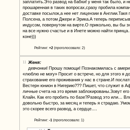
заплатить.Это развод на бабки! у меня так было, и не
прошаренная в таких вопросах,сразу пробила компа
доставке посылок,а нее нет лицензии в Англии.Такя
Полсена, а потом Джери и Эрика.А теперь периписы
индусом, повернутом на вирте.О прикольно, вы бы з
на все нужно счастье и в Инете можно найти принц
коне)))
Рейтинг:
+2
(проголосовало: 2)
Женя:
11
девчонки! Прошу помощи! Познакомилась с амери
«люблю не могу» Просит о встрече, но для этого я д
страхование его проживания у нас в стране.И посла
Вестерн юнион в Нигерию??? Пишет, что служит в Аф
личные счета на это время заблокированы.Зовут ег
Клайн. Как его пробить по базе?Развод это или… Вл
довольно быстро, за месяц и теперь я страдаю. Умо
это скорее всего развод, а сердце….
Рейтинг:
-1
(проголосовало: 1)