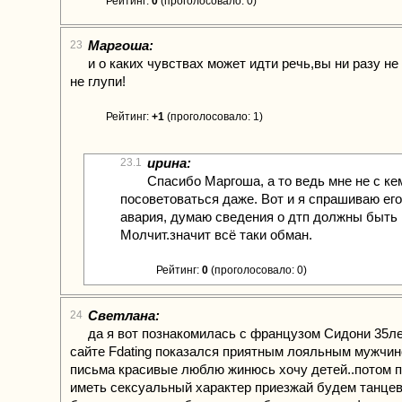
Рейтинг:
0
(проголосовало: 0)
Маргоша:
23
и о каких чувствах может идти речь,вы ни разу не 
не глупи!
Рейтинг:
+1
(проголосовало: 1)
ирина:
23.1
Спасибо Маргоша, а то ведь мне не с ке
посоветоваться даже. Вот и я спрашиваю его
авария, думаю сведения о дтп должны быть 
Молчит.значит всё таки обман.
Рейтинг:
0
(проголосовало: 0)
Светлана:
24
да я вот познакомилась с французом Сидони 35лет
сайте Fdating показался приятным лояльным мужчин
письма красивые люблю жинюсь хочу детей..потом 
иметь сексуальный характер приезжай будем танцев