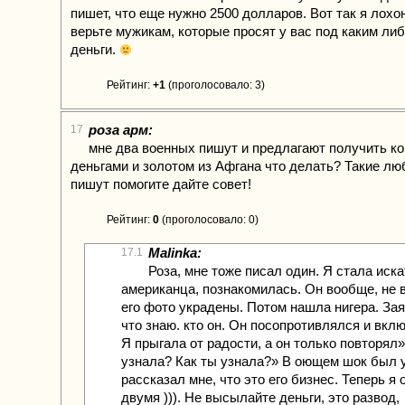
пишет, что еще нужно 2500 долларов. Вот так я лохо
верьте мужикам, которые просят у вас под каким ли
деньги.
Рейтинг:
+1
(проголосовало: 3)
роза арм:
17
мне два военных пишут и предлагают получить ко
деньгами и золотом из Афгана что делать? Такие л
пишут помогите дайте совет!
Рейтинг:
0
(проголосовало: 0)
Malinka:
17.1
Роза, мне тоже писал один. Я стала иск
американца, познакомилась. Он вообще, не в
его фото украдены. Потом нашла нигера. Зая
что знаю. кто он. Он посопротивлялся и вкл
Я прыгала от радости, а он только повторял
узнала? Как ты узнала?» В оющем шок был у
рассказал мне, что это его бизнес. Теперь я
двумя ))). Не высылайте деньги, это развод,