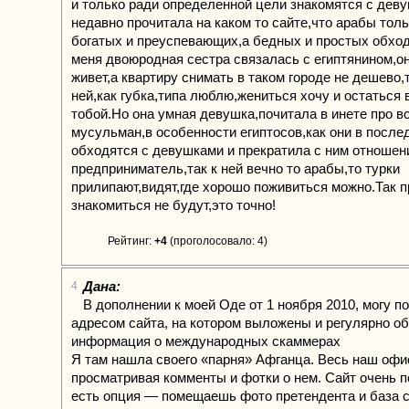
и только ради определенной цели знакомятся с дев
недавно прочитала на каком то сайте,что арабы тол
богатых и преуспевающих,а бедных и простых обход
меня двоюродная сестра связалась с египтянином,он
живет,а квартиру снимать в таком городе не дешево,т
ней,как губка,типа люблю,жениться хочу и остаться 
тобой.Но она умная девушка,почитала в инете про в
мусульман,в особенности египтосов,как они в после
обходятся с девушками и прекратила с ним отношени
предприниматель,так к ней вечно то арабы,то турки
прилипают,видят,где хорошо поживиться можно.Так п
знакомиться не будут,это точно!
Рейтинг:
+4
(проголосовало: 4)
Дана:
4
В дополнении к моей Оде от 1 ноября 2010, могу п
адресом сайта, на котором выложены и регулярно о
информация о международных скаммерах
Я там нашла своего «парня» Афганца. Весь наш офи
просматривая комменты и фотки о нем. Сайт очень 
есть опция — помещаешь фото претендента и база с