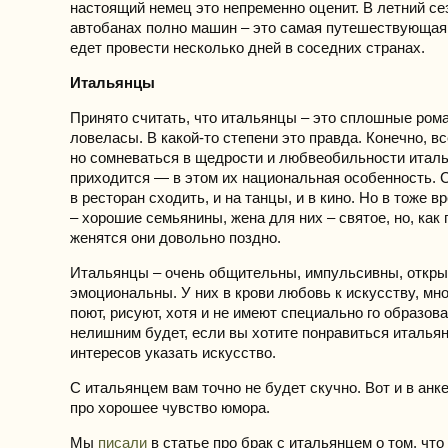
настоящий немец это непременно оценит. В летний се
автобанах полно машин – это самая путешествующая
едет провести несколько дней в соседних странах.
Итальянцы
Принято считать, что итальянцы – это сплошные рома
ловеласы. В какой-то степени это правда. Конечно, в
но сомневаться в щедрости и любвеобильности италь
приходится — в этом их национальная особенность. 
в ресторан сходить, и на танцы, и в кино. Но в тоже 
– хорошие семьянины, жена для них – святое, но, как 
женятся они довольно поздно.
Итальянцы – очень общительны, импульсивны, откры
эмоциональны. У них в крови любовь к искусству, мн
поют, рисуют, хотя и не имеют специально го образов
нелишним будет, если вы хотите понравиться итальян
интересов указать искусство.
С итальянцем вам точно не будет скучно. Вот и в анк
про хорошее чувство юмора.
Мы
писали
в статье про брак с итальянцем о том, что