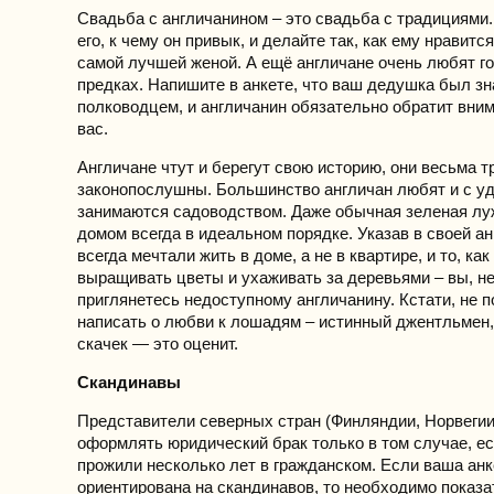
Свадьба с англичанином – это свадьба с традициями
его, к чему он привык, и делайте так, как ему нравитс
самой лучшей женой. А ещё англичане очень любят го
предках. Напишите в анкете, что ваш дедушка был з
полководцем, и англичанин обязательно обратит вни
вас.
Англичане чтут и берегут свою историю, они весьма 
законопослушны. Большинство англичан любят и с у
занимаются садоводством. Даже обычная зеленая лу
домом всегда в идеальном порядке. Указав в своей ан
всегда мечтали жить в доме, а не в квартире, и то, ка
выращивать цветы и ухаживать за деревьями – вы, н
приглянетесь недоступному англичанину. Кстати, не 
написать о любви к лошадям – истинный джентльмен
скачек — это оценит.
Скандинавы
Представители северных стран (Финляндии, Норвегии
оформлять юридический брак только в том случае, ес
прожили несколько лет в гражданском. Если ваша анк
ориентирована на скандинавов, то необходимо показа