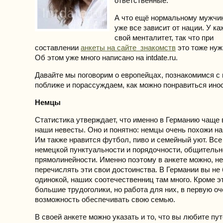
ответственные.
А что ещё нормальному мужчин
уже все зависит от нации. У к
свой менталитет, так что при
составлении
анкеты на сайте знакомств
это тоже нуж
Об этом уже много написано на intdate.ru.
Давайте мы поговорим о европейцах, познакомимся с
поближе и порассуждаем, как можно понравиться ино
Немцы
Статистика утверждает, что именно в Германию чаще 
наши невесты. Оно и понятно: немцы очень похожи н
Им также нравится футбол, пиво и семейный уют. Вс
немецкой пунктуальности и порядочности, общительн
прямолинейности. Именно поэтому в анкете можно, не
перечислять эти свои достоинства. В Германии вы не
одинокой, наших соотечественниц там много. Кроме э
большие трудоголики, но работа для них, в первую о
возможность обеспечивать свою семью.
В своей анкете можно указать и то, что вы любите пу