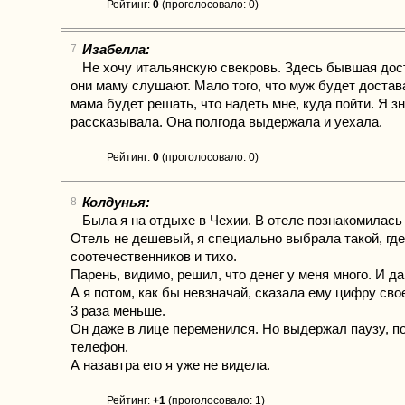
Рейтинг:
0
(проголосовало: 0)
Изабелла:
7
Не хочу итальянскую свекровь. Здесь бывшая дос
они маму слушают. Мало того, что муж будет достават
мама будет решать, что надеть мне, куда пойти. Я з
рассказывала. Она полгода выдержала и уехала.
Рейтинг:
0
(проголосовало: 0)
Колдунья:
8
Была я на отдыхе в Чехии. В отеле познакомилась
Отель не дешевый, я специально выбрала такой, гд
соотечественников и тихо.
Парень, видимо, решил, что денег у меня много. И д
А я потом, как бы невзначай, сказала ему цифру сво
3 раза меньше.
Он даже в лице переменился. Но выдержал паузу, п
телефон.
А назавтра его я уже не видела.
Рейтинг:
+1
(проголосовало: 1)