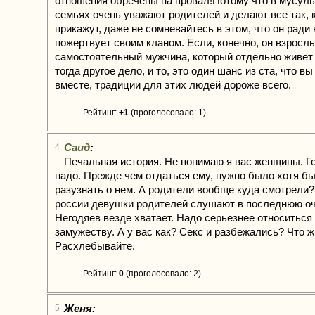
отношения обречены на провал!Потому что в мусул
семьях очень уважают родителей и делают все так, к
прикажут, даже не сомневайтесь в этом, что он ради 
пожертвует своим кланом. Если, конечно, он взросл
самостоятельный мужчина, который отдельно живет 
тогда другое дело, и то, это один шанс из ста, что в
вместе, традиции для этих людей дороже всего.
Рейтинг:
+1
(проголосовало: 1)
Саид
:
4
Печальная история. Не понимаю я вас женщины. Г
надо. Прежде чем отдаться ему, нужно было хотя бы
разузнать о нем. А родители вообще куда смотрели?
россии девушки родителей слушают в последнюю оч
Негодяев везде хватает. Надо серьезнее относиться
замужеству. А у вас как? Секс и разбежались? Что ж
Расхлебывайте.
Рейтинг:
0
(проголосовало: 2)
Женя:
5