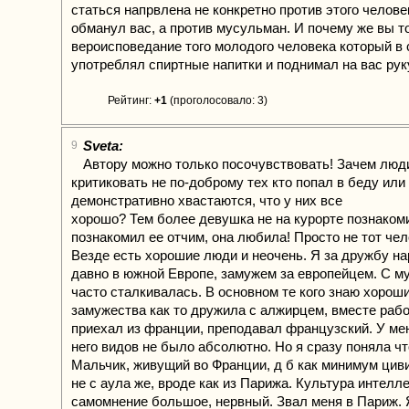
статься напрвлена не конкретно против этого челове
обманул вас, а против мусульман. И почему же вы то
вероисповедание того молодого человека который в 
употреблял спиртные напитки и поднимал на вас рук
Рейтинг:
+1
(проголосовало: 3)
Sveta:
9
Автору можно только посочувствовать! Зачем люд
критиковать не по-доброму тех кто попал в беду или
демонстративно хвастаются, что у них все
хорошо? Тем более девушка не на курорте познаком
познакомил ее отчим, она любила! Просто не тот чел
Везде есть хорошие люди и неочень. Я за дружбу н
давно в южной Европе, замужем за европейцем. С 
часто сталкивалась. В основном те кого знаю хорош
замужества как то дружила с алжирцем, вместе раб
приехал из франции, преподавал французский. У мен
него видов не было абсолютно. Но я сразу поняла что
Мальчик, живущий во Франции, д б как минимум цив
не с аула же, вроде как из Парижа. Культура интелл
самомнение большое, нервный. Звал меня в Париж. Я