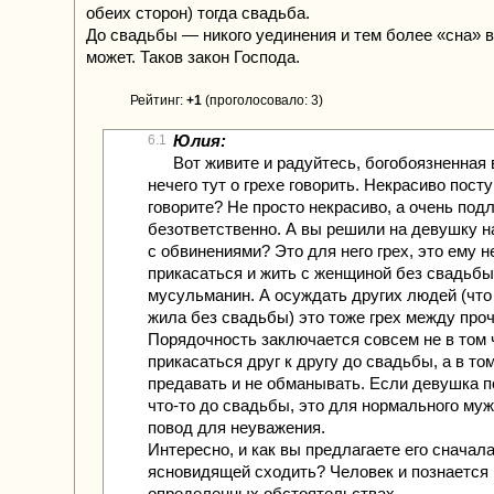
обеих сторон) тогда свадьба.
До свадьбы — никого уединения и тем более «сна» 
может. Таков закон Господа.
Рейтинг:
+1
(проголосовало: 3)
Юлия:
6.1
Вот живите и радуйтесь, богобоязненная
нечего тут о грехе говорить. Некрасиво пост
говорите? Не просто некрасиво, а очень подл
безответственно. А вы решили на девушку н
с обвинениями? Это для него грех, это ему н
прикасаться и жить с женщиной без свадьбы,
мусульманин. А осуждать других людей (чт
жила без свадьбы) это тоже грех между про
Порядочность заключается совсем не в том 
прикасаться друг к другу до свадьбы, а в то
предавать и не обманывать. Если девушка 
что-то до свадьбы, это для нормального му
повод для неуважения.
Интересно, и как вы предлагаете его сначала
ясновидящей сходить? Человек и познается 
определенных обстоятельствах.