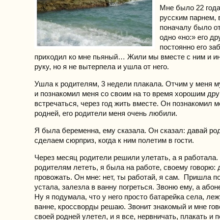
Мне было 22 года
русским парнем, 
поначалу было о
одно «но:» его др
постоянно его за
приходил ко мне пьяный… Жили мы вместе с ним и и
руку, но я не вытерпела и ушла от него.
Ушла к родителям, 3 недели плакала. Отчим у меня м
и познакомил меня со своим на то время хорошим дру
встречаться, через год жить вместе. Он познакомил м
родней, его родители меня очень любили.
Я была беременна, ему сказала. Он сказал: давай ро
сделаем сюрприз, когда к ним полетим в гости.
Через месяц родители решили улетать, а я работала
родителям лететь, я была на работе, своему говорю: 
провожать. Он мне: нет, ты работай, я сам. Пришла п
устала, залезла в ванну погреться. Звоню ему, а абон
Ну я подумала, что у него просто батарейка села, ле
ванне, кроссворды решаю. Звонит знакомый и мне гово
своей родней улетел, и я все, нервничать, плакать и 