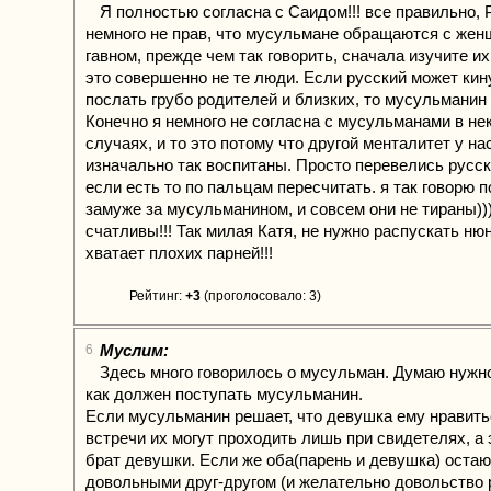
Я полностью согласна с Саидом!!! все правильно,
немного не прав, что мусульмане обращаются с жен
гавном, прежде чем так говорить, сначала изучите их
это совершенно не те люди. Если русский может кин
послать грубо родителей и близких, то мусульманин н
Конечно я немного не согласна с мусульманами в не
случаях, и то это потому что другой менталитет у на
изначально так воспитаны. Просто перевелись русск
если есть то по пальцам пересчитать. я так говорю п
замуже за мусульманином, и совсем они не тираны))
счатливы!!! Так милая Катя, не нужно распускать нюн
хватает плохих парней!!!
Рейтинг:
+3
(проголосовало: 3)
Муслим:
6
Здесь много говорилось о мусульман. Думаю нужно
как должен поступать мусульманин.
Если мусульманин решает, что девушка ему нравитьс
встречи их могут проходить лишь при свидетелях, а 
брат девушки. Если же оба(парень и девушка) оста
довольными друг-другом (и желательно довольство