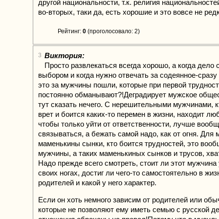
другой национальности, т.к. религия национальностей
во-вторых, таки да, есть хорошие и это вовсе не редк
Рейтинг:
0
(проголосовало: 2)
Виктория:
3
Просто развлекаться всегда хорошо, а когда дело с
выбором и когда нужно отвечать за содеянное-сразу 
это за мужчины пошли, которые при первой трудност
постоянно обманывают?!Деградирует мужское обще
тут сказать нечего. С нерешительными мужчинами, к
врет и боится каких-то перемен в жизни, находит лю
чтобы только уйти от ответственности, лучше вообщ
связываться, а бежать самой надо, как от огня. Для 
маменькины сынки, кто боится трудностей, это вооб
мужчины, а таких маменькиных сынков и трусов, хва
Надо прежде всего смотреть, стоит ли этот мужчина
своих ногах, достиг ли чего-то самостоятельно в жи
родителей и какой у него характер.
Если он хоть немного зависим от родителей или обы
которые не позволяют ему иметь семью с русской д