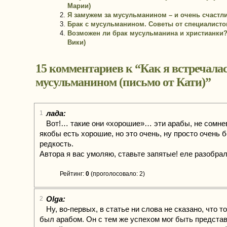
Марии)
Я замужем за мусульманином – и очень счастли
Брак с мусульманином. Советы от специалистов 
Возможен ли брак мусульманина и христианки?
Вики)
15 комментариев к “
Как я встречалас
мусульманином (письмо от Кати)
”
лада:
1
Вот!… такие они «хорошие»… эти арабы, не сомне
якобы есть хорошие, но это очень, ну просто очень
редкость.
Автора я вас умоляю, ставьте запятые! еле разобрал
Рейтинг:
0
(проголосовало: 2)
Olga:
2
Ну, во-первых, в статье ни слова не сказано, что 
был арабом. Он с тем же успехом мог быть предста