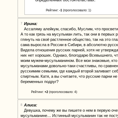
Рейтинг:
-1
(проголосовало: 1)
Ирина:
7
Ассаляму алейкум, спасибо, Муслим, что просвет
А то как грязь на мусульман лить, так они в первых р
глянуть на своё растленное общество, так на это гл
сама выросла в России в Сибири, в абсолютно русск
Видела отношения русских парней, хотя не утвержда
них нет хороших. Однако, блогодарю Всевышнего, чт
моим мужем-мусульманином. Все мои знакомые, кто
мусульманами довольно-таки счастливы, по сравне
русскимим семьями, где каждый второй заливает себ
спиртным. Катя, а вы считаете, что русские парни н
беременных подруг?
Рейтинг:
+2
(проголосовало: 4)
Алиса:
8
Девушка, почему же вы пишете о нем в первую оче
мусульманине… Истинный мусульманин так не пост