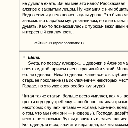
не думала ехать. Зачем мне это надо? Рассказавал, 
алжире с закрытым лицом. Ну желания с ним общать
Видно семья у него неочень культурная. Это было м
знакомство с арабом мусульманином, но я не стала 
думать. Как- то познакомилась с турком- вежливый 
интересный как личность.
Рейтинг:
+1
(проголосовало: 1)
Elena:
10
Sveta, по поводу алжирок….. девочки в Алжире ч
носят хиджаб, причем очень красивый и яркий. Мног
его не одевают. Никаб одевают чаще всего в глубин
старшее поколение (за исключением некоторых мест
Гардае, но это уже своя особая культура)
Читая такие статьи, больше всего умиляет, как мы 
грести под одну гребенку….особенно поливая грязь
некоторых случаях читаем — ислам). Конечно, всег
о том, что мы (или они — иноверцы). Господа, давайт
искать не знакомые буквы,а вникать в смысл написа
Бог один для всех, значит и вера одна, как мы може