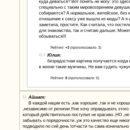
куда деваться? Вот понять не могу: это здес
специально с таким мировоззрением девушк
собираются? А нормальное, житейское, без 
отношение к сексу уже вышло из моды? А я 
заметила, простите. Как считала, что посте
для знакомства, так и считаю дальше. Может
обзываться!!!
Рейтинг:
+3
(проголосовало: 3)
Юлия:
11.2
безрадостная картина получается когда
в жизни такие мужчины. Не вам судить чужу
Рейтинг:
0
(проголосовало: 0)
Айшат:
12
В каждой нации есть ,как хорошие ,так и не хоро
,независимо от религии !!!не хочу оправдывать этог
который действительно поступил не красиво ,НО ,не
забывать о порядочности ,уж это качество еще никог
подводило по сей день !отчасти ты сама изначально