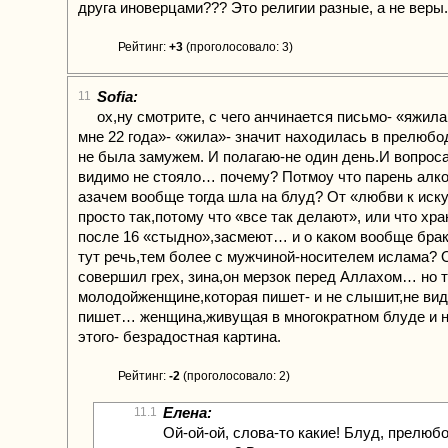
друга иноверцами??? Это религии разные, а не веры.
Рейтинг:
+3
(проголосовало: 3)
Sofia:
11
ох,ну смотрите, с чего анчинается письмо- «яжил
мне 22 года»- «жила»- значит находилась в прелюбо
не была замужем. И полагаю-не один день.И вопрос
видимо не стояло… почему? Потмоу что парень алк
азачем вообще тогда шла на блуд? От «любви к иск
просто так,потому что «все так делают», или что хра
после 16 «стыдно»,засмеют… и о каком вообще брак
тут речь,тем более с мужчиной-носителем ислама? 
совершил грех, зина,он мерзок перед Аллахом… но т
молодойженщине,которая пишет- и не слышит,не вид
пишет… женщина,живущая в многократном блуде и 
этого- безрадостная картина.
Рейтинг:
-2
(проголосовало: 2)
Елена:
11.1
Ой-ой-ой, слова-то какие! Блуд, прелюб