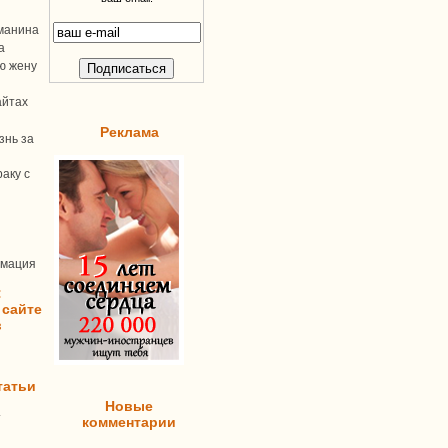
манина
а
ую жену
айтах
Реклама
знь за
аку с
рмация
:
 сайте
в
татьи
Новые
т
комментарии