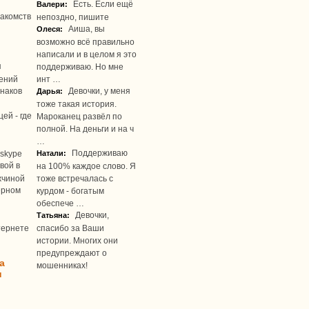
Есть. Если ещё
Валери:
акомств
непоздно, пишите
Аиша, вы
Олеся:
возможно всё правильно
написали и в целом я это
я
поддерживаю. Но мне
ений
инт …
наков
Девочки, у меня
Дарья:
тоже такая история.
ей - где
Мароканец развёл по
полной. На деньги и на ч
…
Поддерживаю
skype
Натали:
вой в
на 100% каждое слово. Я
жчиной
тоже встречалась с
ерном
курдом - богатым
обеспече …
Девочки,
Татьяна:
тернете
спасибо за Ваши
истории. Многих они
предупреждают о
а
мошенниках!
u