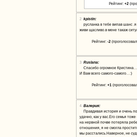
Рейтинг:
+2
(про
2
kpistin:
русланка в тебе випав шанс .я
живи щасливо.в мене такаж ситу
Рейтинг:
-2
(проголосовало
3
Ruslana:
Cпасибо огромное Кристина…
И Вам всего самого-самого…:)
Рейтинг:
+1
(проголосовал
4
Валерия:
Правдивая история и очень по
удачно, как у вас.Его семья тож
на нервной почве потеряла ребен
отношения, я не смогла простить
мы расстались.Наверное, не суд