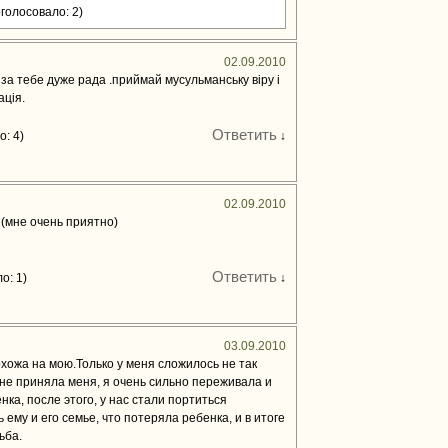
голосовало: 2)
02.09.2010
 за тебе дуже рада .приймай мусульманську віру і
ація.
Ответить
: 4)
↓
02.09.2010
(мне очень приятно)
Ответить
о: 1)
↓
03.09.2010
хожа на мою.Только у меня сложилось не так
е не приняла меня, я очень сильно переживала и
ка, после этого, у нас стали портиться
 ему и его семье, что потеряла ребенка, и в итоге
ьба.