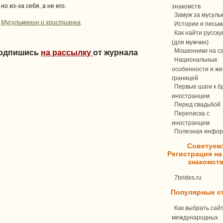
но из-за себя, а не его.
знакомств
Замуж за мусуль
е
Мусульманин и христианка
.
Истории и письм
Как найти русск
(для мужчин)
Мошенники на с
Подпишись
на рассылку
от журнала
Национальные
особенности и жи
границей
Первые шаги к бр
иностранцем
Перед свадьбой
Переписка c
иностранцем
Полезная инфо
Советуем
Регистрация на
знакомст
7brides.ru
Популярные с
Как выбрать сай
международных