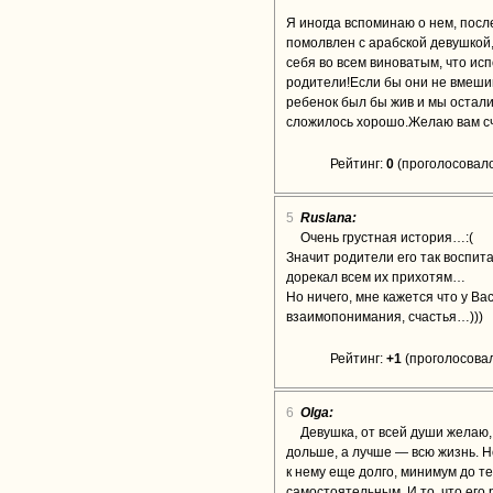
Я иногда вспоминаю о нем, после
помолвлен с арабской девушкой,
себя во всем виноватым, что исп
родители!Если бы они не вмешив
ребенок был бы жив и мы осталис
сложилось хорошо.Желаю вам счас
Рейтинг:
0
(проголосовало
5
Ruslana:
Очень грустная история…:(
Значит родители его так воспита
дорекал всем их прихотям…
Но ничего, мне кажется что у В
взаимопонимания, счастья…)))
Рейтинг:
+1
(проголосовал
6
Olga:
Девушка, от всей души желаю,
дольше, а лучше — всю жизнь. Н
к нему еще долго, минимум до те
самостоятельным. И то, что его 