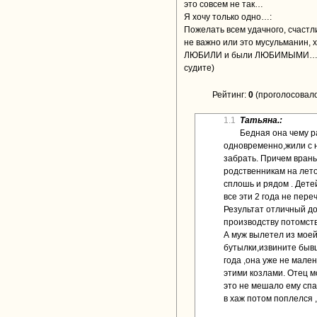
это совсем не так…
Я хочу только одно…:
Пожелать всем удачного, счастл
не важно или это мусульманин, 
ЛЮБИЛИ и были ЛЮБИМЫМИ…Пу
судите)
Рейтинг:
0
(проголосовало
1.1
Татьяна.:
Бедная она чему р
одновременно,жили с н
забрать. Причем врань
родственникам на лето
сплошь и рядом . Дете
все эти 2 года не пере
Результат отличный доч
производству потомств
А муж вылетел из моей
бутылки,извините бывш
года ,она уже не мален
этими козлами. Отец м
это не мешало ему спа
в хаж потом поплелся 