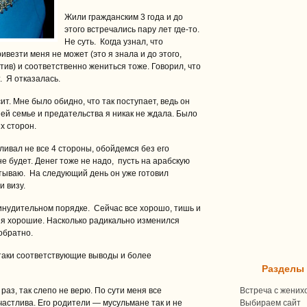
Жили гражданским 3 года и до
этого встречались пару лет где-то.
Не суть. Когда узнал, что
ивезти меня не может (это я знала и до этого,
ив) и соответственно жениться тоже. Говорил, что
. Я отказалась.
ит. Мне было обидно, что так поступает, ведь он
ей семье и предательства я никак не ждала. Было
их сторон.
аливал не все 4 стороны, обойдемся без его
не будет. Денег тоже не надо, пусть на арабскую
читываю. На следующий день он уже готовил
и визу.
ринудительном порядке. Сейчас все хорошо, тишь и
ия хорошие. Насколько радикально изменился
обратно.
е таки соответствующие выводы и более
Разделы
аз, так слепо не верю. По сути меня все
Встреча с жених
счастлива. Его родители — мусульмане так и не
Выбираем сайт