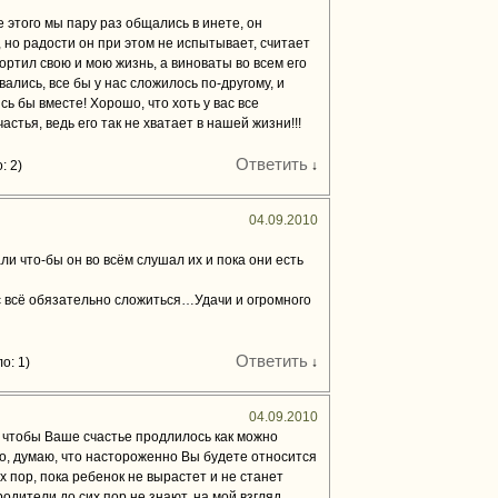
 этого мы пару раз общались в инете, он
 но радости он при этом не испытывает, считает
ортил свою и мою жизнь, а виноваты во всем его
ались, все бы у нас сложилось по-другому, и
ь бы вместе! Хорошо, что хоть у вас все
тья, ведь его так не хватает в нашей жизни!!!
Ответить
: 2)
↓
04.09.2010
ли что-бы он во всём слушал их и пока они есть
ас всё обязательно сложиться…Удачи и огромного
Ответить
о: 1)
↓
04.09.2010
 чтобы Ваше счастье продлилось как можно
о, думаю, что настороженно Вы будете относится
х пор, пока ребенок не вырастет и не станет
родители до сих пор не знают, на мой взгляд,