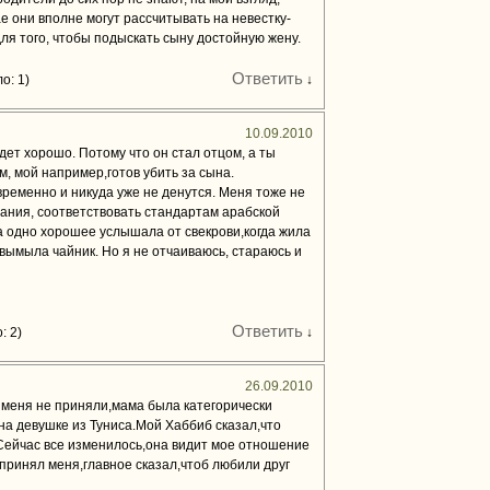
учае они вполне могут рассчитывать на невестку-
для того, чтобы подыскать сыну достойную жену.
Ответить
о: 1)
↓
10.09.2010
дет хорошо. Потому что он стал отцом, а ты
м, мой например,готов убить за сына.
 временно и никуда уже не денутся. Меня тоже не
ания, соответствовать стандартам арабской
а одно хорошее услышала от свекрови,когда жила
 вымыла чайник. Но я не отчаиваюсь, стараюсь и
Ответить
: 2)
↓
26.09.2010
 меня не приняли,мама была категорически
на девушке из Туниса.Мой Хаббиб сказал,что
.Сейчас все изменилось,она видит мое отношение
 принял меня,главное сказал,чтоб любили друг