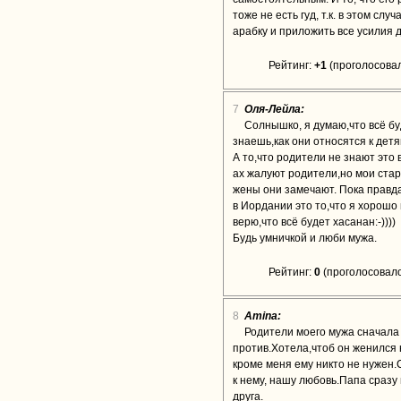
тоже не есть гуд, т.к. в этом сл
арабку и приложить все усилия 
Рейтинг:
+1
(проголосовал
7
Оля-Лейла:
Солнышко, я думаю,что всё бу
знаешь,как они относятся к детя
А то,что родители не знают это
ах жалуют родители,но мои стар
жены они замечают. Пока правд
в Иордании это то,что я хорошо
верю,что всё будет хасанан:-))))
Будь умничкой и люби мужа.
Рейтинг:
0
(проголосовало
8
Аmina:
Родители моего мужа сначала
против.Хотела,чтоб он женился 
кроме меня ему никто не нужен
к нему, нашу любовь.Папа сразу
друга.