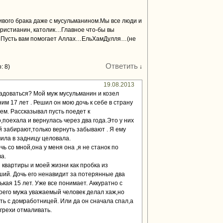
ивого брака даже с мусульманином.Мы все люди и
христианин, католик…Главное что-бы вы
сть вам помогает Аллах…ЕльХамДулля…(не
Ответить
: 8)
↓
19.08.2013
адоваться? Мой муж мусульманин и козел
им 17 лет . Решил он мою дочь к себе в страну
ем. Рассказывал пусть поедет к
,поехала и вернулась через два года.Это у них
й забирают,только вернуть забывают . Я ему
чила в задницу целовала.
ь со мной,она у меня она ,я не станок по
а.
 квартиры и моей жизни как пробка из
ий. Дочь его ненавидит за потерянные два
ькая 15 лет. Уже все понимает. Аккуратно с
оего мужа уважаемый человек делал хаж,но
ть с домработницей. Или да он сначала спал,а
,грехи отмаливать.