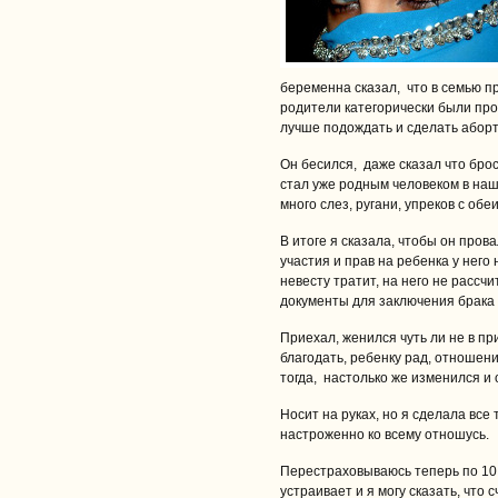
беременна сказал, что в семью пр
родители категорически были прот
лучше подождать и сделать аборт
Он бесился, даже сказал что брос
стал уже родным человеком в наш
много слез, ругани, упреков с обе
В итоге я сказала, чтобы он пров
участия и прав на ребенка у него 
невесту тратит, на него не расс
документы для заключения брака 
Приехал, женился чуть ли не в п
благодать, ребенку рад, отношен
тогда, настолько же изменился и 
Носит на руках, но я сделала вс
настроженно ко всему отношусь.
Перестраховываюсь теперь по 10 р
устраивает и я могу сказать, что 