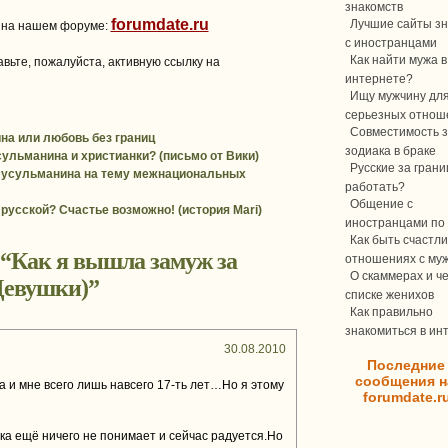
знакомств
forumdate.ru
Лучшие сайты зн
 на нашем форуме:
с иностранцами
Как найти мужа в
вьте, пожалуйста, активную ссылку на
интернете?
Ищу мужчину дл
серьезных отнош
Совместимость з
на или любовь без границ
зодиака в браке
ульманина и христианки? (письмо от Вики)
Русские за границ
усульманина на тему межнациональных
работать?
Общение с
русской? Счастье возможно! (история Mari)
иностранцами по 
Как быть счастли
 “
Как я вышла замуж за
отношениях с му
О скаммерах и ч
Девушки)
”
списке женихов
Как правильно
знакомиться в ин
30.08.2010
Последние
сообщения н
 и мне всего лишь навсего 17-ть лет…Но я этому
forumdate.r
ка ещё ничего не понимает и сейчас радуется.Но