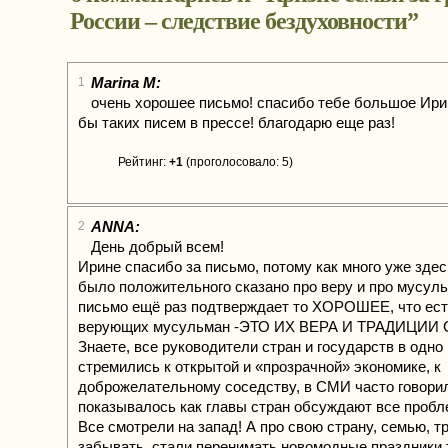
России – следствие бездуховности
”
Marina M:
1
очень хорошее письмо! спасибо тебе большое Ири
бы таких писем в прессе! благодарю еще раз!
Рейтинг:
+1
(проголосовало: 5)
ANNA:
2
День добрый всем!
Ирине спасибо за письмо, потому как много уже зде
было положительного сказано про веру и про мусул
письмо ещё раз подтверждает то ХОРОШЕЕ, что ест
верующих мусульман -ЭТО ИХ ВЕРА И ТРАДИЦИИ
Знаете, все руководители стран и государств в одно
стремились к открытой и «прозрачной» экономике, к
доброжелательному соседству, в СМИ часто говори
показывалось как главы стран обсуждают все пробл
Все смотрели на запад! А про свою страну, семью, т
забывать, стали перенимать новомодные праздники 