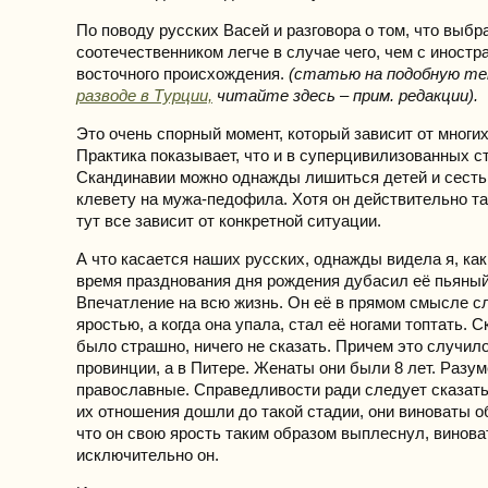
По поводу русских Васей и разговора о том, что выбра
соотечественником легче в случае чего, чем с иностр
восточного происхождения.
(статью на подобную т
разводе в Турции,
читайте здесь – прим. редакции).
Это очень спорный момент, который зависит от многи
Практика показывает, что и в суперцивилизованных с
Скандинавии можно однажды лишиться детей и сесть
клевету на мужа-педофила. Хотя он действительно та
тут все зависит от конкретной ситуации.
А что касается наших русских, однажды видела я, как
время празднования дня рождения дубасил её пьяный
Впечатление на всю жизнь. Он её в прямом смысле с
яростью, а когда она упала, стал её ногами топтать. С
было страшно, ничего не сказать. Причем это случило
провинции, а в Питере. Женаты они были 8 лет. Разум
православные. Справедливости ради следует сказать,
их отношения дошли до такой стадии, они виноваты об
что он свою ярость таким образом выплеснул, винова
исключительно он.