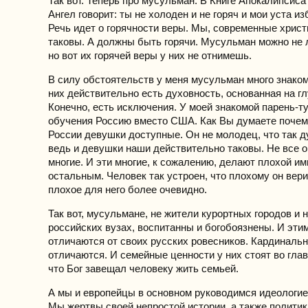
Так вот. Теперь про мусульман. В Книге Апокалипсиса
Ангел говорит: ты не холоден и не горяч и мои уста и
Речь идет о горячности веры. Мы, современные хрис
таковы. А должны быть горячи. Мусульман можно не 
но вот их горячей веры у них не отнимешь.
В силу обстоятельств у меня мусульман много знаком
них действительно есть духовность, основанная на гл
Конечно, есть исключения. У моей знакомой парень-т
обучения Россию вместо США. Как Вы думаете почем
России девушки доступные. Он не молодец, что так ду
ведь и девушки наши действительно таковы. Не все о
многие. И эти многие, к сожалению, делают плохой и
остальным. Человек так устроен, что плохому он вери
плохое для него более очевидно.
Так вот, мусульмане, не жители курортных городов и 
российских вузах, воспитанны и богобоязнены. И эти
отличаются от своих русских ровесников. Кардинально
отличаются. И семейные ценности у них стоят во глав
что Бог завещал человеку жить семьей.
А мы и европейцы в основном руководимся идеологие
Мы жертвы своей непростой истории, а также полити