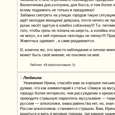
Валентинова дня,хэллуина, дня босса, и тем более н
всему подражать не только в праздниках!
Забавно смотреть на улицах городов такую ситуаци
идёт молодая женщина/ девушка, почти ничего не пр
руках несёт одетую в комбез собачонку!!! Т.е. питом
того, чтобы грязь не попала на шерсть, а хозяйка ог
не могу», и к ней «грязные «взгляды не липнут!!! Пр
Животных одевают , а сами раздеваются.
И, конечно же, это просто наблюдения и личное мнен
может быть своё мнение, не похожее на моё.
Рейтинг:
+3
(проголосовало: 5)
Людмила:
3
Уважаемая Ирина, спасибо вам за хорошее письмо
думаю, что как комментарий к статье «Замуж за мус
гораздо более интересен, чем рассуждение о кризис
проводите страшную параллель мусульмане — терр
русские — алкоголики, знака равенства нет, но, зная
России алкоголиков, становится страшно. Вам, Ирин
родиться и жить в великих городах, где каждое здани