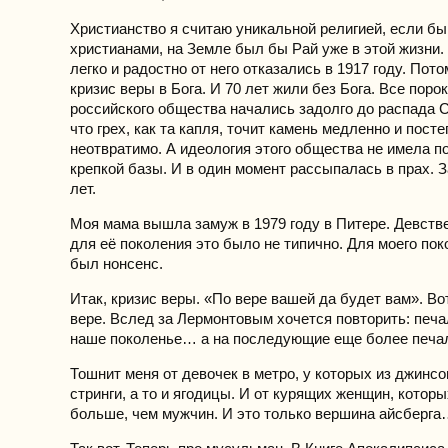
Христианство я считаю уникальной религией, если бы
христианами, на Земле был бы Рай уже в этой жизни.
легко и радостно от него отказались в 1917 году. Пот
кризис веры в Бога. И 70 лет жили без Бога. Все пор
российского общества начались задолго до распада 
что грех, как та капля, точит камень медленно и посте
неотвратимо. А идеология этого общества не имела п
крепкой базы. И в один момент рассыпалась в прах. З
лет.
Моя мама вышла замуж в 1979 году в Питере. Девств
для её поколения это было не типично. Для моего пок
был нонсенс.
Итак, кризис веры. «По вере вашей да будет вам». Во
вере. Вслед за Лермонтовым хочется повторить: печа
наше поколенье… а на последующие еще более печа
Тошнит меня от девочек в метро, у которых из джинсо
стринги, а то и ягодицы. И от курящих женщин, котор
больше, чем мужчин. И это только вершина айсберг