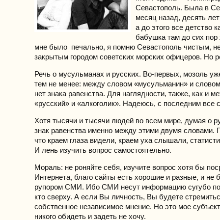
Севастополь. Была в С
месяц назад, десять лет
а до этого все детство к
бабушка там до сих пор 
мне было печально, я помню Севастополь чистым, н
закрытым городом советских морских офицеров. Но ре
Речь о мусульманах и русских. Во-первых, мозоль уже
тем не менее: между словом «мусульманин» и словом
нет знака равенства. Для наглядности, также, как и 
«русский» и «алкоголик». Надеюсь, с последним все с
Хотя тысячи и тысячи людей во всем мире, думая о ру
знак равенства именно между этими двумя словами.
что краем глаза видели, краем уха слышали, статистик
И лень изучить вопрос самостоятельно.
Мораль: не роняйте себя, изучите вопрос хотя бы по
Интернета, благо сайты есть хорошие и разные, и не
рупором СМИ. Ибо СМИ несут информацию сугубо по 
кто сверху. А если Вы личность, Вы будете стремить
собственное независимое мнение. Но это мое субъек
никого обидеть и задеть не хочу.