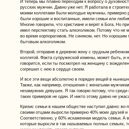
И теперь мы плавно переходим к вопросу о духовности
русских мужчин. Давно уже нет. Я работала в строите
моими коллегами были молодые мужчины, примерно р
были хорошие и воспитанные, имели семьи или люби
Многие говорили, что христиане и верят в Бога. Но пр
имел перспективу стать алкоголиком. Потому что не 
во время корпоративов. Не синяком, нет. Но хорошим 
бытовым алкоголиком.
Второй, отправив в деревню жену с грудным ребенком
коллегой. Факта супружеской измены, может быть, и н
говорится, если ты посмотрел на женщину с вожделен
согрешил с нею в сердце своем.
И все эти вещи абсолютно в порядке вещей в нынешн
Также, как например, отношения с женатыми мужчина
незамужних девушек. Я так говорю потому, что среди
таких примеров не один. И никто этому давно не ужас
Кризис семьи в нашем обществе наступил давно: во-п
своими отцами выросли примерно 40% моих друзей и
Соответственно, у 60% искаженная модель семьи. А в
которые выросли в так называемых полных семьях, т