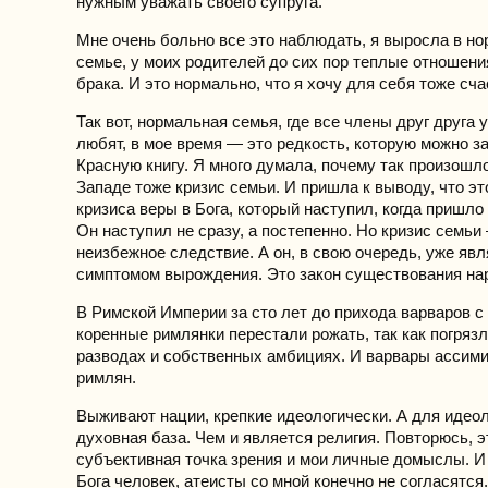
нужным уважать своего супруга.
Мне очень больно все это наблюдать, я выросла в н
семье, у моих родителей до сих пор теплые отношени
брака. И это нормально, что я хочу для себя тоже сча
Так вот, нормальная семья, где все члены друг друга 
любят, в мое время — это редкость, которую можно з
Красную книгу. Я много думала, почему так произошло
Западе тоже кризис семьи. И пришла к выводу, что э
кризиса веры в Бога, который наступил, когда пришло
Он наступил не сразу, а постепенно. Но кризис семьи 
неизбежное следствие. А он, в свою очередь, уже явл
симптомом вырождения. Это закон существования на
В Римской Империи за сто лет до прихода варваров с
коренные римлянки перестали рожать, так как погрязл
разводах и собственных амбициях. И варвары ассим
римлян.
Выживают нации, крепкие идеологически. А для идео
духовная база. Чем и является религия. Повторюсь, э
субъективная точка зрения и мои личные домыслы. И
Бога человек, атеисты со мной конечно не согласятся.