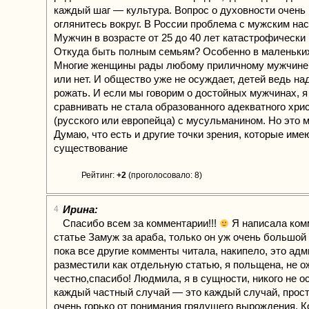
каждый шаг — культура. Вопрос о духовности очень 
оглянитесь вокруг. В России проблема с мужским на
Мужчин в возрасте от 25 до 40 лет катастрофически 
Откуда быть полным семьям? Особенно в маленьких
Многие женщины рады любому приличному мужчине
или нет. И общество уже не осуждает, детей ведь над
рожать. И если мы говорим о достойных мужчинах, 
сравнивать не стала образованного адекватного хри
(русского или европейца) с мусульманином. Но это м
Думаю, что есть и другие точки зрения, которые име
существование
Рейтинг:
+2
(проголосовало: 8)
Ирина:
4
Спасибо всем за комментарии!!!
Я написала ком
статье Замуж за араба, только он уж очень большой
пока все другие комменты читала, накипело, это адм
разместили как отдельную статью, я польщена, не 
честно,спасибо! Людмила, я в сущности, никого не 
каждый частный случай — это каждый случай, прост
очень горько от понимания грядущего вырождения. К