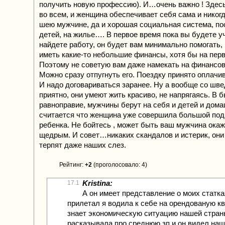
получить новую профессию). И…очень важно ! Здес
во всем, и женщина обеспечивает себя сама и никогд
шею мужчине, да и хорошая социальная система, по
детей, на жилье…. В первое время пока вы будете уч
найдете работу, он будет вам минимально помогать,
иметь какие-то небольшие финансы, хотя бы на перв
Поэтому не советую вам даже намекать на финансо
Можно сразу отпугнуть его. Поездку принято оплачи
И надо договариваться заранее. Ну а вообще со шв
приятно, они умеют жить красиво, не напрягаясь. В 
равноправие, мужчины берут на себя и детей и дом
считается что женщина уже совершила большой подв
ребенка. Не бойтесь , может быть ваш мужчина ока
щедрым. И совет…никаких скандалов и истерик, они 
терпят даже наших слез.
Рейтинг:
+2
(проголосовало: 4)
Kristina:
17.1
А он имеет представление о моих статка
прилетал я водила к себе на орендованую кв
знает экономическую ситуацию нашей стра
расказывала про среднюю зп и он видел наш