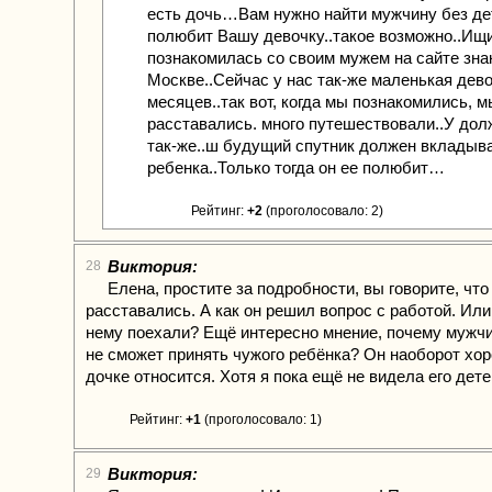
есть дочь…Вам нужно найти мужчину без де
полюбит Вашу девочку..такое возможно..Ищи
познакомилась со своим мужем на сайте знак
Москве..Сейчас у нас так-же маленькая де
месяцев..так вот, когда мы познакомились, 
расставались. много путешествовали..У дол
так-же..ш будущий спутник должен вкладыв
ребенка..Только тогда он ее полюбит…
Рейтинг:
+2
(проголосовало: 2)
Виктория:
28
Елена, простите за подробности, вы говорите, что
расставались. А как он решил вопрос с работой. Или
нему поехали? Ещё интересно мнение, почему мужчи
не сможет принять чужого ребёнка? Он наоборот хо
дочке относится. Хотя я пока ещё не видела его дете
Рейтинг:
+1
(проголосовало: 1)
Виктория:
29