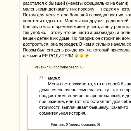
расстался с бывшей (женаты официально на были). 
маленькими детками у них поровну — неделя у него, 
Потом для меня стало большой неожиданностью, ког
полетели отдыхать. Мол мы как друзья, ради детей. 
большую часть времени живёт у него, а не у родител
так удобно. Потому что он часто а разъездах, а бол
вещей детей в их доме. Но говорит, он строит ей дом.
достроиться, она переедет. В чем я сильно начала 
Пооом был его день рождения, на который приехала
детьми и ЕЕ РОДИТЕЛИ
Рейтинг:
0
(проголосовало: 0)
мари:
24.1
Меня насторожило то, что он своей быв
дом», очень очень сомневаюсь, тут так не пр
продают дом, если он не арендованный, и де
при разводе, или тот, кто оставляет дом себ
стоимости выплачивает бывшему. Какая-то
сомнительная история.
Рейтинг:
0
(проголосовало: 0)