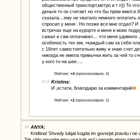
общественный транспорт,метро и т п)) То что
деньги то он считает но что бы прям жмот,я 
сказала…ему не хватало немного оплатить о
спросил у меня . Но позже все мне отдал? И
встречах еще на курорте и меня и моих подру
сажал и сам оплачивал… что меня удивило ,
особеность тех мж, «каждый сам за себя пла
с 18лет самостоятельно живу и знаю счет 
никогда не имела привычки жить за чей то сч
у кого то на шее….
Рейтинг:
+4
(проголосовало: 4)
Kristina:
17.2
И ,кстати, благодарю за комментарий
Рейтинг:
+2
(проголосовало: 2)
ANYA:
18
Kridtina! Shvedy lubjat kogda im govorjat pravdu i ne u
Tak chto govorite emu vse kak est’ i nenado etogo stesnja