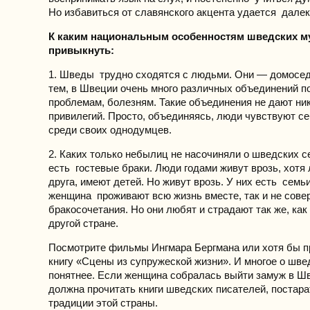
Но избавиться от славянского акцента удается далек
К каким национальным особенностям шведских м
привыкнуть:
1. Шведы трудно сходятся с людьми. Они — домосед
тем, в Швеции очень много различных объединений п
проблемам, болезням. Такие объединения не дают ник
привилегий. Просто, объединяясь, люди чувствуют с
среди своих однодумцев.
2. Каких только небылиц не насочиняли о шведских се
есть гостевые браки. Люди годами живут врозь, хотя
друга, имеют детей. Но живут врозь. У них есть семьи
женщина проживают всю жизнь вместе, так и не сове
бракосочетания. Но они любят и страдают так же, как
другой стране.
Посмотрите фильмы Ингмара Бергмана или хотя бы п
книгу «Сцены из супружеской жизни». И многое о шве
понятнее. Если женщина собралась выйти замуж в Ш
должна прочитать книги шведских писателей, постара
традиции этой страны.