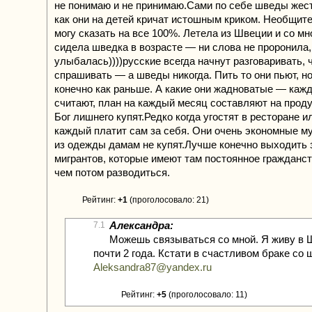
не понимаю и не принимаю.Сами по себе шведы жест
как они на детей кричат истошным криком. Необщит
могу сказать на все 100%. Летела из Швеции и со м
сидела шведка в возрасте — ни слова не проронила,
улыбалась))))русские всегда начнут разговаривать, ч
спрашивать — а шведы никогда. Пить то они пьют, но
конечно как раньше. А какие они жадноватые — каж
считают, план на каждый месяц составляют на проду
Бог лишнего купят.Редко когда угостят в ресторане и
каждый платит сам за себя. Они очень экономные м
из одежды дамам не купят.Лучше конечно выходить 
мигрантов, которые имеют там постоянное гражданс
чем потом разводиться.
Рейтинг:
+1
(проголосовало: 21)
Александра:
7.1
Можешь связываться со мной. Я живу в 
почти 2 года. Кстати в счастливом браке со 
Aleksandra87@yandex.ru
Рейтинг:
+5
(проголосовало: 11)