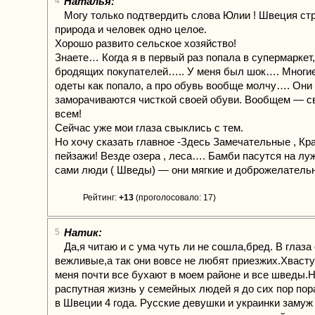
Наталья:
4
Могу только подтвердить слова Юлии ! Швеция стр
природа и человек одно целое.
Хорошо развито сельское хозяйство!
Знаете… Когда я в первый раз попала в супермаркет,
бродящих покупателей….. У меня был шок…. Многие
одеты как попало, а про обувь вообще молчу…. Они
заморачиваются чисткой своей обуви. Вообщем — с
всем!
Сейчас уже мои глаза свыклись с тем.
Но хочу сказать главное -Здесь Замечательные , К
пейзажи! Везде озера , леса…. Бамби пасутся на лу
сами люди ( Шведы) — они мягкие и доброжелатель
Рейтинг:
+13
(проголосовало: 17)
Натик:
5
Да,я читаю и с ума чуть ли не сошла,бред. В глаза
вежливые,а так они вовсе не любят приезжих.Хвасту
меня почти все бухают в моем районе и все шведы.
распутная жизнь у семейных людей я до сих пор по
в Швеции 4 года. Русские девушки и украинки замуж