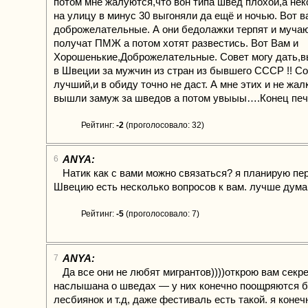
потом мне жалуются,что вон типа швед плохой,а не
на улицу в минус 30 выгоняли да ещё и ночью. Вот 
доброжелательные. А они бедолажки терпят и мучаю
получат ПМЖ а потом хотят развестись. Вот Вам и
Хорошенькие,Доброжелательные. Совет могу дать,
в Швеции за мужчин из стран из бывшего СССР !! С
лучший,и в обиду точно не даст. А мне этих и не жал
вышли замуж за шведов а потом увыыы….Конец пе
Рейтинг:
-2
(проголосовало: 32)
ANYA:
6
Натик как с вами можно связаться? я планирую пе
Швецию есть несколько вопросов к вам. лучше дума
Рейтинг:
-5
(проголосовало: 7)
ANYA:
7
Да все они не любят мигрантов))))открою вам секре
наслышана о шведах — у них конечно поощряются бр
лесбиянок и т.д, даже фестиваль есть такой. я конеч