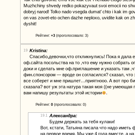
Muzhchiny shvedy redko pokazyvaut svoi emocii no sh
dobryj narod! Tolko nado vsegda dumat’ chto i kak im gov
on vas zovet-eto ochen dazhe neploxo, uvidite kak on zh
dyshit!
Рейтинг:
+3
(проголосовало: 3)
Kristina:
19
Спасибо,девочки,что откликнулись! Пока я дала 
оф.сайта посольства на то ,что ему нужно собрать 
доки и сделать мне оф.приглашение и указать там ,
фин.спонсором — вроде он согласился? сказал, что 
все соберет и мне пришлет…приятнооо. А вот про б
сказала? вот уж эта натура такая моя ((не умеющая 
вам напишу результаты этой истории
.
Рейтинг:
0
(проголосовало: 0)
Александра:
19.1
Будем держать за тебя кулаки!
Вот, кстати, Татьяна писала что надо иметь 
на первое время. Мы уже 4 года вместе, а на