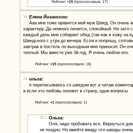
Рейтинг:
+15
(проголосовало: 17)
Елена Йоханссон:
14
Ааа мне тоже нравится мой муж Швед. Он очень м
характеру..Да немного ленится, спокойный. Но зато 
каждый день мне собирает обед (так-как я хожу на 
Шведского с утра до вечера. Если я попрошу, сготов
завтрак в постель по выходным мне приносит. Он о
теплый. Мы вместе уже 3й год. Я очень люблю его.
Рейтинг:
+15
(проголосовало: 19)
ольга:
15
я переписываюсь со шведом вот и читаю коментари
а если это любовь позовет в страну, одни вопросы
Рейтинг:
+1
(проголосовало: 1)
Ольга:
15.1
Оля, надо пробовать все. Вернуться дом
не поздно. Но имейте ввиду что шведы очен