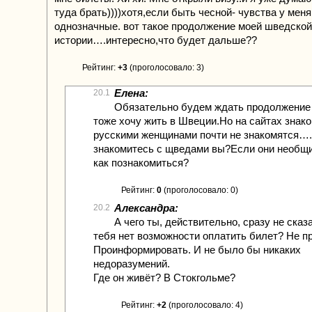
туда брать))))хотя,если быть чесной- чувства у меня
однозначные. вот такое продолжение моей шведской
истории….интересно,что будет дальше??
Рейтинг:
+3
(проголосовало: 3)
Елена:
20.1
Обязательно будем ждать продолжение
тоже хочу жить в Швеции.Но на сайтах знако
русскими женщинами почти не знакомятся….
знакомитесь с щведами вы?Если они необщ
как познакомиться?
Рейтинг:
0
(проголосовало: 0)
Александра:
20.2
А чего ты, действительно, сразу не сказ
тебя нет возможности оплатить билет? Не п
Проинформировать. И не было бы никаких
недоразумений.
Где он живёт? В Стокгольме?
Рейтинг:
+2
(проголосовало: 4)