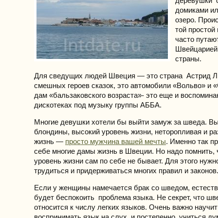
деревушки 
домиками и
озеро. Прои
той простой 
часто путаю
Швейцарией.
страны.
Для сведущих людей Швеция — это страна Астрид Л
смешных героев сказок, это автомобили «Вольво» и 
дам «бальзаковского возраста»- это еще и воспомин
дискотеках под музыку группы АББА.
Многие девушки хотели бы выйти замуж за шведа. В
блондины, высокий уровень жизни, неторопливая и р
жизнь —
просто мужчина вашей мечты
. Именно так п
себе многие дамы жизнь в Швеции. Но надо помнить, 
уровень жизни сам по себе не бывает. Для этого нужн
трудиться и придерживаться многих правил и законов
Если у женщины намечается брак со шведом, естестве
будет беспокоить проблема языка. Не секрет, что шв
относится к числу легких языков. Очень важно научи
воспринимать язык на слух, и постепенно учиться ду