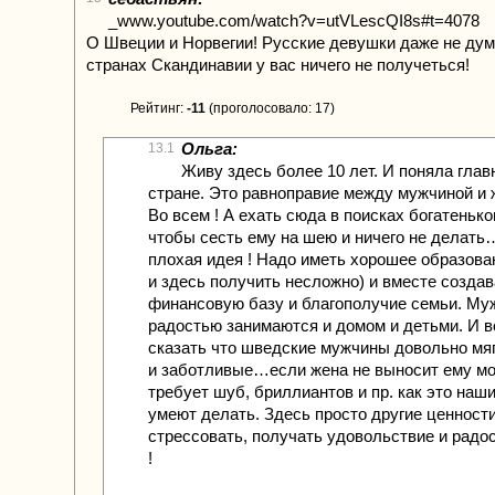
_www.youtube.com/watch?v=utVLescQI8s#t=4078
О Швеции и Норвегии! Русские девушки даже не дум
странах Скандинавии у вас ничего не получеться!
Рейтинг:
-11
(проголосовало: 17)
Ольга:
13.1
Живу здесь более 10 лет. И поняла глав
стране. Это равноправие между мужчиной и 
Во всем ! А ехать сюда в поисках богатенько
чтобы сесть ему на шею и ничего не делать
плохая идея ! Надо иметь хорошее образова
и здесь получить несложно) и вместе создав
финансовую базу и благополучие семьи. Му
радостью занимаются и домом и детьми. И 
сказать что шведские мужчины довольно мя
и заботливые…если жена не выносит ему моз
требует шуб, бриллиантов и пр. как это наш
умеют делать. Здесь просто другие ценности
стрессовать, получать удовольствие и радос
!