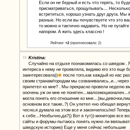
Если он не бедный и есть что терять, то буд
присматриваться, прощупывать… Несколько
встретиться, хорошо узнать друг друга. Мы 
разные. Но если вы почувствуете что это ва
то можно и тактично надавить. Но не пугайт
напором. А жить здесь классно !
Рейтинг:
+2
(проголосовало: 2)
Kristina:
16
Случайно на отдыхе познакомилась со шведом . 
интереса к нему не проявляла, видимо его это еще 
заинтересовала))
после того,как каждый из нас ра
своим странам/городам мы созванивались..и…через 
прилетел ко мне? . Мы прекрасно провели неделю вм
ооочень уж он мне не понятен…малоэмоционален…я
могла понять его отношение ко мне…(вы,девочки,пиш
основном все такие..?) Он улетел «но обещал вернут
чесно,я думала на этом все и закончилось!но! Тепер
к себе…Необычно,да?)) Вот я тут))-мониторю все в
сайты и форумы-пытаюсь понять нужно ли ввязывать
шведскую историю) Еще у меня сейчас небольшие