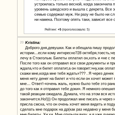
устроилась только весной, когда закончила 
уровень шведского и вышла с декрета. Все 
семью содержал муж. Ни разу не было ни сл
ни намека. Поэтому опять таки, зависит все 
Рейтинг:
+5
(проголосовало: 5)
Kristina:
20
Доброго дня,девушки. Как и обещала пишу продо
истории…если кому интнресно?28 октября,тоесть,че
лечу в Стокгольм. Билеты оплатил он,хоть и «не с п
После того как он отправил все свои документы и п
ждала,что и билет оплатит,а он говорит:»ну,как опл
скажи мне,когда мне тебя ждать»??? . Я через денек 
меня нету денег на билет и что если он хочет может 
мне… Ответ!-«очень жаль, нужно было тебе это ра
до того как я отправил тебе доки». Я немного опешил
такой реакции ожидала. Думала, что на этом вся ист
закончится.Но!))) Он продолжал мне писать и через 
присла смска, что он очень хочет меня видеть и под
сделать мне подарок на др(как раз недавно у меня б
мне билеты. Хи хи. Мне открыли визу..и я уже думаю