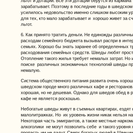
льгот и дотаций. Все эти дотации берутся из кармана 
зарабатывает. Поэтому в последние годы в шведско
усилилось недовольство именно слишком высоким у
для тех, кто мало зарабатывает и хорошо живет за с
льгот.
6. Как принято тратить деньги. Не единожды различны
расходам семейного бюджета вызывал распри в инт
семьях. Хорошо бы знать заранее об определенных 
расходования семейных средств. Шведы любят прост
Отопление такого жилья требует немалых затрат. Но 
поиске различных экономичных технологий шведы п
немалую.
Система общественного питания развита очень хоро
шведском городе много различных кафе и ресторанов.
хорошая, но не дешевая. Однако для шведов обед в 
кафе не является роскошью.
Небогатые шведы живут в съемных квартирах, ездят 
малолитражках. Но их уровень жизни никак нельзя на
Некоторая часть эмигрантов, а также местные нарком
алкоголики не могут позволить себе и такого уровня 
пропасть им не дадут. Сверх богатых людей в Швеци