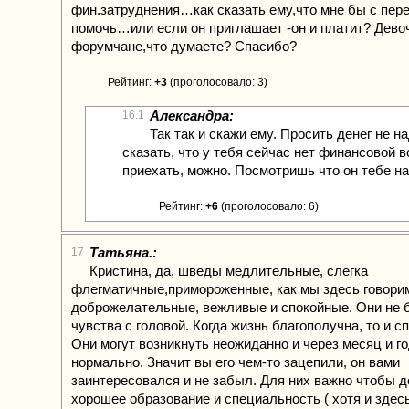
фин.затруднения…как сказать ему,что мне бы с пер
помочь…или если он приглашает -он и платит? Дево
форумчане,что думаете? Спасибо?
Рейтинг:
+3
(проголосовало: 3)
Александра:
16.1
Так так и скажи ему. Просить денег не на
сказать, что у тебя сейчас нет финансовой 
приехать, можно. Посмотришь что он тебе на
Рейтинг:
+6
(проголосовало: 6)
Татьяна.:
17
Кристина, да, шведы медлительные, слегка
флегматичные,примороженные, как мы здесь говори
доброжелательные, вежливые и спокойные. Они не 
чувства с головой. Когда жизнь благополучна, то и с
Они могут возникнуть неожиданно и через месяц и го
нормально. Значит вы его чем-то зацепили, он вами
заинтересовался и не забыл. Для них важно чтобы 
хорошее образование и специальность ( хотя и здес