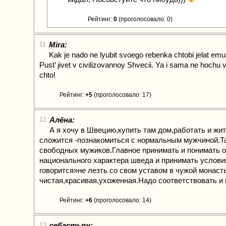
Рейтинг:
0
(проголосовало: 0)
Mira:
11
Kak je nado ne lyubit svoego rebenka chtobi jelat emu j
Pust’ jivet v civilizovannoy Shvecii. Ya i sama ne hochu 
chto!
Рейтинг:
+5
(проголосовало: 17)
Алёна:
12
А я хочу в Швецию,купить там дом,работать и жи
сложится -познакомиться с нормальным мужчиной.Т
свободных мужиков.Главное принимать и понимать 
национального характера шведа и принимать услови
говорится»не лезть со свом уставом в чужой монас
чистая,красивая,ухоженная.Надо соответствовать и
Рейтинг:
+6
(проголосовало: 14)
себастьян:
13