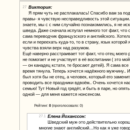
Виктория:
27
Я прям чуть не расплакалась! Спасибо вам за под
правы- я чувствую несправедливость этой ситуации.
знаете, мы с с ним случайно познакомились, я не ис
шведа. Даже сначала испугал немного тот факт, что 
сама переводчик французского и английского. Хотел
если и переехать куда-то, то в страну, язык которой
чувства взяли верх над разумом.
Ещё наверно расстраивает тот факт, что отец моего 
не помогает и не участвует в её воспитании ( это м
— он канадец кстати, те бросают детей). Я сама все
время тянула. Теперь хочется надёжного мужчину.. 
был хотя бы не отец, а человек, который его заменит
проводить все праздники вдвоём.. Очень хочется н
семью! Тут Новый год грядёт, и быть в паре, но опят
одной — для меня кажется нонсенсом.
Рейтинг:
0
(проголосовало: 0)
Елена Йоханссон:
27.1
Шведский муж-это действительно хорош
многие знают английский…Но как я уже гов