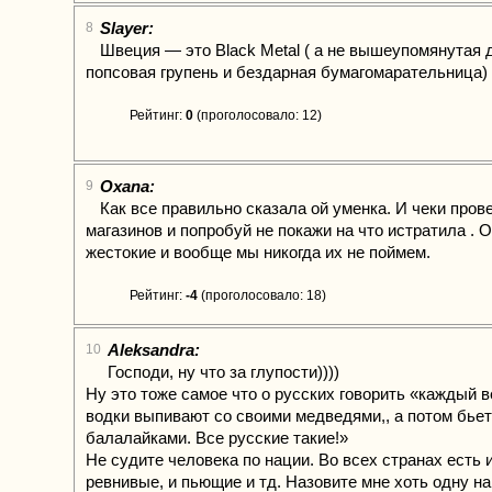
Slayer:
8
Швеция — это Black Metal ( а не вышеупомянутая 
попсовая групень и бездарная бумагомарательница)
Рейтинг:
0
(проголосовало: 12)
Oxana:
9
Как все правильно сказала ой уменка. И чеки пров
магазинов и попробуй не покажи на что истратила . 
жестокие и вообще мы никогда их не поймем.
Рейтинг:
-4
(проголосовало: 18)
Aleksandra:
10
Господи, ну что за глупости))))
Ну это тоже самое что о русских говорить «каждый 
водки выпивают со своими медведями,, а потом бьет
балалайками. Все русские такие!»
Не судите человека по нации. Во всех странах есть 
ревнивые, и пьющие и тд. Назовите мне хоть одну н