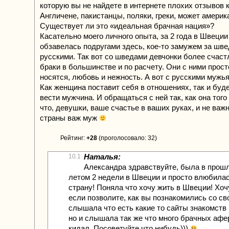
которую вы не найдете в интернете плохих отзывов к
Англичене, пакистанцы, поляки, греки, может амери
Существует ли это «идеальная брачная нация»?
Касательно моего личного опыта, за 2 года в Швеции
обзавелась подругами здесь, кое-то замужем за швед
русскими. Так вот со шведами девчонки более счаст
браки в большинстве и по расчету. Они с ними прост
носятся, любовь и нежность. А вот с русскими мужь
Как женщина поставит себя в отношениях, так и буде
вести мужчина. И обращаться с ней так, как она того 
что, девушки, ваше счастье в ваших руках, и не важн
страны важ муж
Рейтинг:
+28
(проголосовало: 32)
Наталья:
10.1
Александра здравствуйте, была в прош
летом 2 недели в Швеции и просто влюбилас
страну! Поняла что хочу жить в Швеции! Хоч
если позволите, как вы познакомились со с
слышала что есть какие то сайты знакомств 
но и слышала так же что много брачных афе
кидал, Посоветуйте что нибудь)))