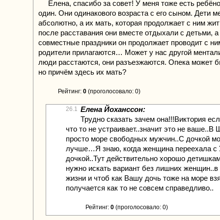
Елена, спасибо за совет! У меня тоже есть ребёно
один. Они одинакового возраста с его сыном. Дети м
абсолютно, а их мать, которая продолжает с ним жить
после расставания они вместе отдыхали с детьми, а
совместные праздники он продолжает проводит с ни
родители прилагаются… Может у нас другой ментали
люди расстаются, они разъезжаются. Опека может бы
но причём здесь их мать?
Рейтинг:
0
(проголосовало: 0)
Елена Йоханссон:
26.1
Трудно сказать зачем она!!!Виктория ес
что то не устраивает..значит это не ваше..В
просто море свободных мужчин..С дочкой м
лучше…Я знаю, когда женщина переехала с 
дочкой..Тут действительно хорошо детишкам
нужно искать вариант без лишних женщин..
жизни и чтоб как Вашу дочь тоже на море взя
получается как то не совсем справедливо..
Рейтинг:
0
(проголосовало: 0)