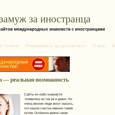
замуж за иностранца
 сайтов международных знакомств с иностранцами
 статьи
Подпишись на рассылку!
О нас
К
а — реальная возможность
Сайты он-лайн знакомств
появились не так уж и давно. Но
очень многие люди могут сказать,
что нашли счастье именно таким
путем. Особенно важна такая