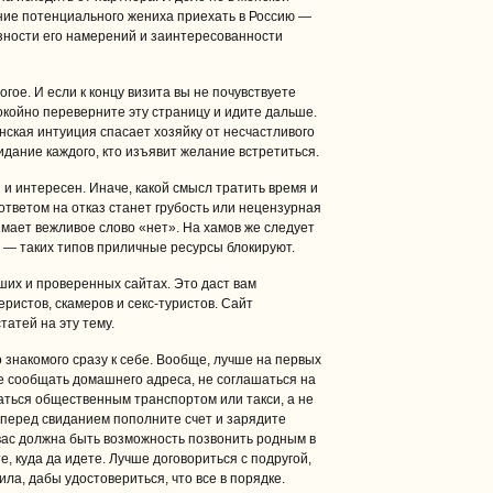
ние потенциального жениха приехать в Россию —
зности его намерений и заинтересованности
ое. И если к концу визита вы не почувствуете
койно переверните эту страницу и идите дальше.
нская интуиция спасает хозяйку от несчастливого
идание каждого, кто изъявит желание встретиться.
и интересен. Иначе, какой смысл тратить время и
ответом на отказ станет грубость или нецензурная
мает вежливое слово «нет». На хамов же следует
 — таких типов приличные ресурсы блокируют.
их и проверенных сайтах. Это даст вам
ристов, скамеров и секс-туристов. Сайт
татей на эту тему.
о знакомого сразу к себе. Вообще, лучше на первых
е сообщать домашнего адреса, не соглашаться на
ваться общественным транспортом или такси, а не
о перед свиданием пополните счет и зарядите
вас должна быть возможность позвонить родным в
, куда да идете. Лучше договориться с подругой,
ла, дабы удостовериться, что все в порядке.