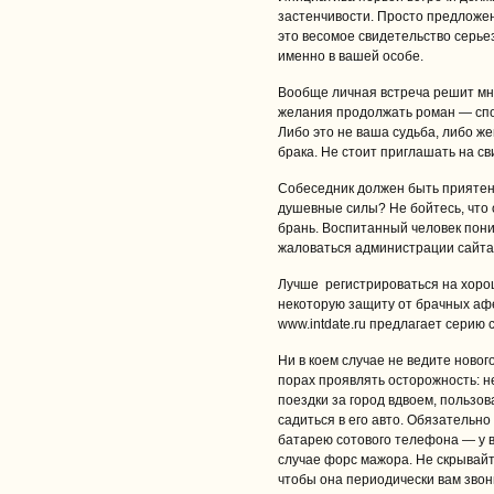
застенчивости. Просто предложе
это весомое свидетельство серье
именно в вашей особе.
Вообще личная встреча решит мног
желания продолжать роман — спо
Либо это не ваша судьба, либо же
брака. Не стоит приглашать на св
Собеседник должен быть приятен 
душевные силы? Не бойтесь, что 
брань. Воспитанный человек пони
жаловаться администрации сайта
Лучше регистрироваться на хорош
некоторую защиту от брачных афе
www.intdate.ru предлагает серию с
Ни в коем случае не ведите новог
порах проявлять осторожность: н
поездки за город вдвоем, пользо
садиться в его авто. Обязательн
батарею сотового телефона — у 
случае форс мажора. Не скрывайте
чтобы она периодически вам звони