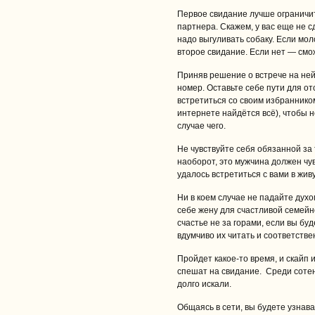
Первое свидание лучше ограничит
партнера. Скажем, у вас еще не с
надо выгуливать собаку. Если мол
второе свидание. Если нет — смо
Приняв решение о встрече на не
номер. Оставьте себе пути для от
встретиться со своим избранником
интернете найдётся всё), чтобы не
случае чего.
Не чувствуйте себя обязанной за
наоборот, это мужчина должен чув
удалось встретиться с вами в жив
Ни в коем случае не падайте дух
себе жену для счастливой семейн
счастье не за горами, если вы бу
вдумчиво их читать и соответстве
Пройдет какое-то время, и скайп 
спешат на свидание. Среди сотен
долго искали.
Общаясь в сети, вы будете узнават