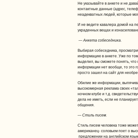
Не указывайте в анкете и не дава
контактные данные (адрес, телеф
неадекватных людей, которые мог
И не ведите кавалера домой на пе
украденных вещах и изнасилован
— Анкета собеседника.
Выбирая собеседника, просматрив
информацию в анкете. Уже по том
выделил, вы сможете понять, что
информации нет вообще, то это г
просто зашел на сайт для необр
Обилие же информации, выпячива
высокомерная реклама своих «тал
ночном клубе и т.д. свидетельств
дела не иметь, если не планируе
общения.
— Стиль писем.
Стиль писем человека тоже может
американец- соловьем поет о выс
предложении на английском языке