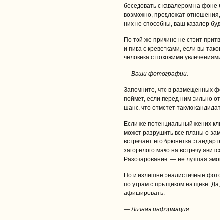
беседовать с кавалером на фоне б
возможно, предложат отношения, 
них не способны, ваш кавалер бу
По той же причине не стоит при
и пива с креветками, если вы так
человека с похожими увлечениями
— Ваши фотографии.
Запомните, что в размещенных фо
поймет, если перед ним сильно 
шанс, что отметет такую кандидат
Если же потенциальный жених кл
может разрушить все планы о зам
встречает его брюнетка стандарт
загорелого мачо на встречу явит
Разочарование — не лучшая эмо
Но и излишне реалистичные фотог
по утрам с прыщиком на щеке. Да,
афишировать.
— Личная информация.