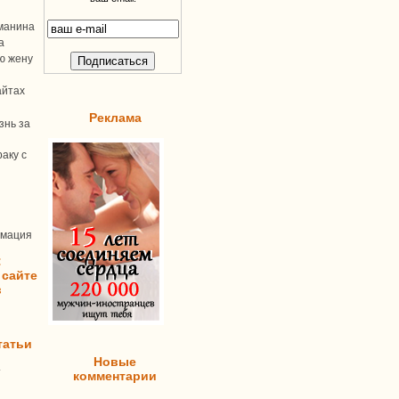
манина
а
ую жену
айтах
Реклама
знь за
аку с
рмация
:
 сайте
в
татьи
Новые
т
комментарии