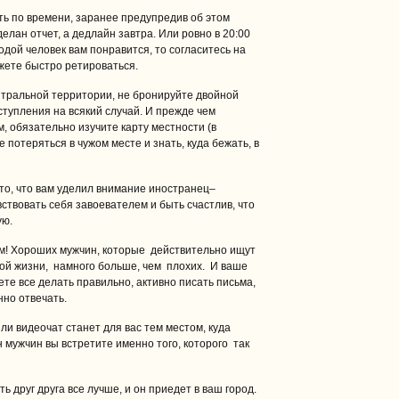
ь по времени, заранее предупредив об этом
делан отчет, а дедлайн завтра. Или ровно в 20:00
одой человек вам понравится, то согласитесь на
жете быстро ретироваться.
йтральной территории, не бронируйте двойной
ступления на всякий случай. И прежде чем
, обязательно изучите карту местности (в
 потеряться в чужом месте и знать, куда бежать, в
 то, что вам уделил внимание иностранец–
ствовать себя завоевателем и быть счастлив, что
ую.
ом! Хороших мужчин, которые действительно ищут
ой жизни, намного больше, чем плохих. И ваше
дете все делать правильно, активно писать письма,
нно отвечать.
или видеочат станет для вас тем местом, куда
 мужчин вы встретите именно того, которого так
ь друг друга все лучше, и он приедет в ваш город.