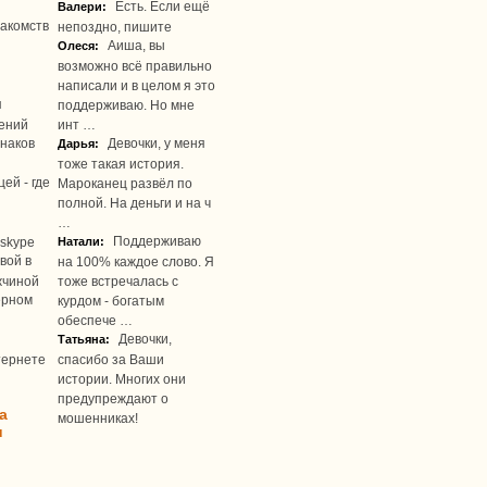
Есть. Если ещё
Валери:
акомств
непоздно, пишите
Аиша, вы
Олеся:
возможно всё правильно
написали и в целом я это
я
поддерживаю. Но мне
ений
инт …
наков
Девочки, у меня
Дарья:
тоже такая история.
ей - где
Мароканец развёл по
полной. На деньги и на ч
…
Поддерживаю
skype
Натали:
вой в
на 100% каждое слово. Я
жчиной
тоже встречалась с
ерном
курдом - богатым
обеспече …
Девочки,
Татьяна:
тернете
спасибо за Ваши
истории. Многих они
предупреждают о
а
мошенниках!
u