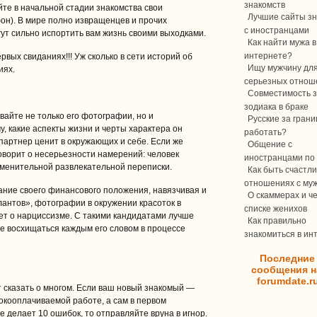
знакомств
йте в начальной стадии знакомства свои
Лучшие сайты зн
он). В мире полно извращенцев и прочих
с иностранцами
ут сильно испортить вам жизнь своими выходками.
Как найти мужа в
интернете?
рвых свиданиях!!! Уж сколько в сети историй об
Ищу мужчину дл
иях.
серьезных отнош
Совместимость з
зодиака в браке
айте не только его фотографии, но и
Русские за границ
у, какие аспекты жизни и черты характера он
работать?
 партнер ценит в окружающих и себе. Если же
Общение с
оворит о несерьезности намерений: человек
иностранцами по 
еменительной развлекательной переписки.
Как быть счастли
отношениях с му
ние своего финансового положения, навязчивая и
О скаммерах и ч
антов», фотографии в окружении красоток в
списке женихов
ует о нарциссизме. С такими кандидатами лучше
Как правильно
те восхищаться каждым его словом в процессе
знакомиться в ин
Последние
сообщения н
forumdate.r
 сказать о многом. Если ваш новый знакомый —
окооплачиваемой работе, а сам в первом
 делает 10 ошибок, то отправляйте вруна в игнор.