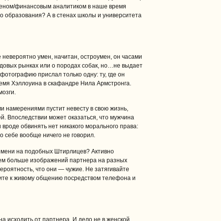
меном/финансовым аналитиком в наше время
о образования? А в стенах школы и университета
е невероятно умен, начитан, остроумен, он часами
довых рынках или о породах собак, но…не выдает
фотографию прислал только одну: ту, где он
ремя Хэллоуина в скафандре Нила Армстронга.
мозги.
ми намерениями пустит невесту в свою жизнь,
ей. Впоследствии может оказаться, что мужчина
и вроде обвинять нет никакого морального права:
 о себе вообще ничего не говорил.
ремени на подобных Штирлицев? Активно
ем больше изображений партнера на разных
ероятность, что они — чужие. Не затягивайте
ите к живому общению посредством телефона и
а исходить от партнера. И дело не в женской