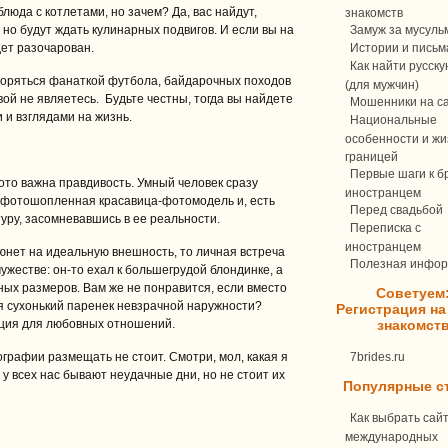
люда с котлетами, но зачем? Да, вас найдут,
знакомств
но будут ждать кулинарных подвигов. И если вы на
Замуж за мусуль
дет разочарован.
Истории и письм
Как найти русск
творяться фанаткой футбола, байдарочных походов
(для мужчин)
овой не являетесь. Будьте честны, тогда вы найдете
Мошенники на с
 и взглядами на жизнь.
Национальные
особенности и жи
границей
Первые шаги к бр
то важна правдивость. Умный человек сразу
иностранцем
отфотошопленная красавица-фотомодель и, есть
Перед свадьбой
уру, засомневавшись в ее реальности.
Переписка c
иностранцем
юнет на идеальную внешность, то личная встреча
Полезная инфо
ужестве: он-то ехал к большегрудой блондинке, а
ных размеров. Вам же не понравится, если вместо
Советуем
ся сухонький паренек невзрачной наружности?
Регистрация на
ция для любовных отношений.
знакомст
рафии размещать не стоит. Смотри, мол, какая я
7brides.ru
 у всех нас бывают неудачные дни, но не стоит их
Популярные с
Как выбрать сай
международных