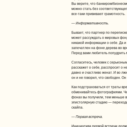
Вы верите, что банкиром/бизнес
можно стать без соответствующег
все-таки прививают грамотность.
— Информативность.
Бывает, что партнер по переписк
может рассуждать о мировых фон
никакой информации о себе. Да и 
запечатлен на фоне дерева во в
Перед вами любитель попудрить 
Согласитесь, человек с серьезны
расскажет о себе, расспросит о н
давно и счастливо женат. И во лж
он и не говорил, что свободен. Он
Как подстраховаться от траты в
обменивайтесь фотографиями. Ч
фонах вы получили, тем меньше в
эпистолярную стадию — переход
скайпа.
— Первая встреча.
Инициатива первой встречи должн