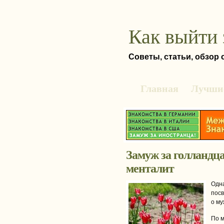
Как выйти 
Советы, статьи, обзор
Главная
Лучшие
Замуж за голландца
менталит
Одна
пос
о му
По м