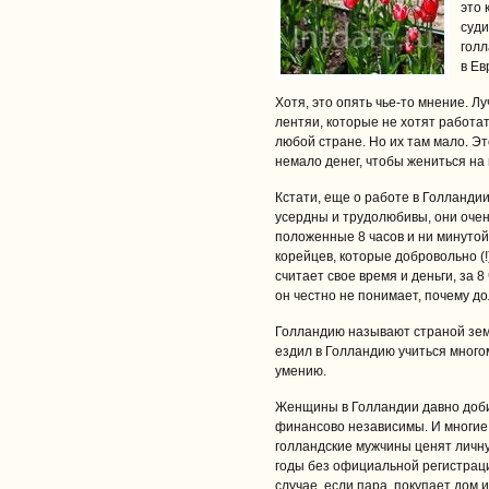
это 
суди
гол
в Ев
Хотя, это опять чье-то мнение. Л
лентяи, которые не хотят работат
любой стране. Но их там мало. Это
немало денег, чтобы жениться н
Кстати, еще о работе в Голландии
усердны и трудолюбивы, они очен
положенные 8 часов и ни минутой
корейцев, которые добровольно (
считает свое время и деньги, за 8
он честно не понимает, почему д
Голландию называют страной зем
ездил в Голландию учиться много
умению.
Женщины в Голландии давно добил
финансово независимы. И многие 
голландские мужчины ценят личну
годы без официальной регистраци
случае, если пара покупает дом 