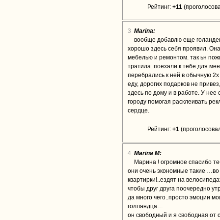
Рейтинг:
+11
(проголосова
3
Marina:
вообще добавлю еще голандец
хорошо здесь себя проявил. Она
мебелью и ремонтом. так ьн пожи
тратила. поехали к тебе для мен
перебрались к ней в обычную 2х 
еду, дорогих подарков не привез
здесь по дому и в работе. У нее
городу помогая расклеивать рек
сердце.
Рейтинг:
+1
(проголосовал
4
Marina M:
Марина ! огромное спасибо те
они очень экономные такие …во 
квартирки!..ездят на велосипеда
чтобы друг друга поочередно ут
да много чего..просто эмоции м
голландца…
он свободный и я свободная от 