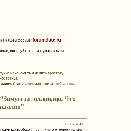
forumdate.ru
 на нашем форуме:
вьте, пожалуйста, активную ссылку на
аучись экономить и ценить простоту!
ностранца
транцу. Учитывайте менталитет избранника
 “
Замуж за голландца. Что
енталит
”
05.09.2012
цы сами как вообще ? про них много положительно