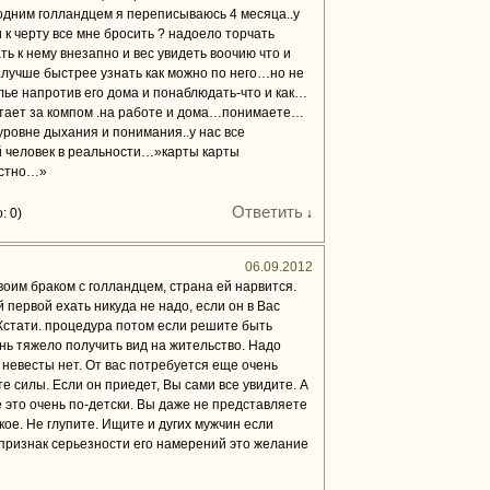
 одним голландцем я переписываюсь 4 месяца..у
к черту все мне бросить ? надоело торчать
ь к нему внезапно и вес увидеть воочию что и
.лучше быстрее узнать как можно по него…но не
илье напротив его дома и понаблюдать-что и как…
тает за компом .на работе и дома…понимаете…
уровне дыхания и понимания..у нас все
 человек в реальности…»карты карты
естно…»
Ответить
: 0)
↓
06.09.2012
воим браком с голландцем, страна ей нарвится.
 первой ехать никуда не надо, если он в Вас
Кстати. процедура потом если решите быть
нь тяжело получить вид на жительство. Надо
 невесты нет. От вас потребуется еще очень
е силы. Если он приедет, Вы сами все увидите. А
е это очень по-детски. Вы даже не представляете
кое. Не глупите. Ищите и дугих мужчин если
 признак серьезности его намерений это желание