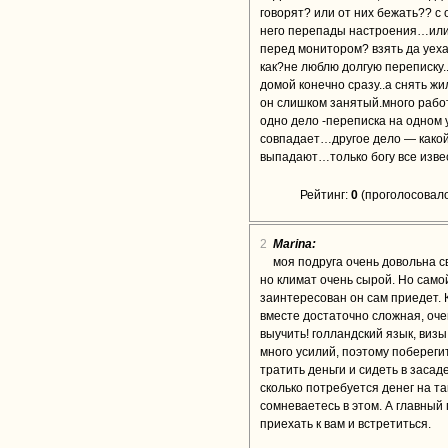
говорят? или от них бежать?? с
него перепады настроения…или 
перед монитором? взять да уехат
как?не люблю долгую переписку.
домой конечно сразу..а снять ж
он слишком занятый.много рабо
одно дело -переписка на одном 
совпадает…другое дело — какой
выпадают…только богу все изв
Рейтинг:
0
(проголосовало
2
Marina:
моя подруга очень довольна с
но климат очень сырой. Но самой
заинтересован он сам приедет. 
вместе достаточно сложная, оче
выучить! голландский язык, визы
много усилий, поэтому поберегит
тратить деньги и сидеть в засад
сколько потребуется денег на та
сомневаетесь в этом. А главный
приехать к вам и встретиться.