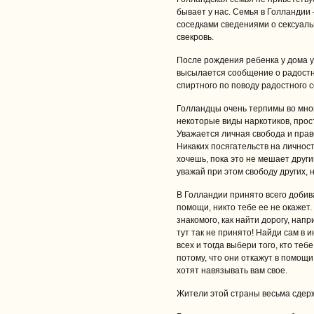
бывает у нас. Семья в Голландии
соседками сведениями о сексуаль
свекровь.
После рождения ребенка у дома у
высылается сообщение о радостн
спиртного по поводу радостного 
Голландцы очень терпимы во мног
некоторые виды наркотиков, прос
Уважается личная свобода и прав
Никаких посягательств на личност
хочешь, пока это не мешает други
уважай при этом свободу других, 
В Голландии принято всего добив
помощи, никто тебе ее не окажет.
знакомого, как найти дорогу, напр
тут так не принято! Найди сам в 
всех и тогда выбери того, кто теб
потому, что они откажут в помощи
хотят навязывать вам свое.
Жители этой страны весьма сдерж