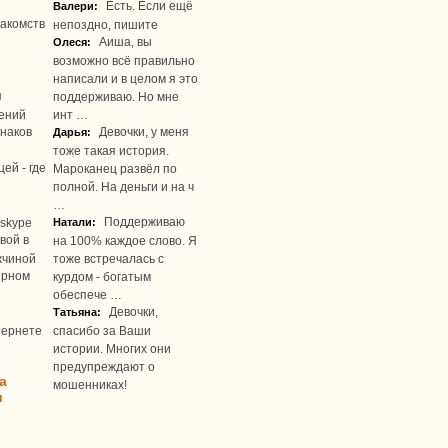
Есть. Если ещё
Валери:
акомств
непоздно, пишите
Аиша, вы
Олеся:
возможно всё правильно
написали и в целом я это
я
поддерживаю. Но мне
ений
инт …
наков
Девочки, у меня
Дарья:
тоже такая история.
ей - где
Мароканец развёл по
полной. На деньги и на ч
…
Поддерживаю
skype
Натали:
вой в
на 100% каждое слово. Я
жчиной
тоже встречалась с
ерном
курдом - богатым
обеспече …
Девочки,
Татьяна:
тернете
спасибо за Ваши
истории. Многих они
предупреждают о
а
мошенниках!
u