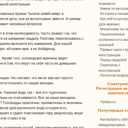
знакомств
льной регистрации.
Замуж за мусуль
ованных браков. Тысячи семей живут в
Истории и письм
ются дети, они их воспитывают вместе. И никому
Как найти русск
ывает ненужных вопросов.
(для мужчин)
Мошенники на с
ют в этом необходимость. Часто бывает так, что
Национальные
ги на шикарную свадьбу. Поэтому, переписываясь с
особенности и жи
аранее выясните его намерения. Для нашей
границей
ит, ей нужен муж, а не бойфренд.
Первые шаги к бр
иностранцем
. Кроме того, голландские мужчины видят
Перед свадьбой
е в том, что берут на себя часть ее домашних
Переписка c
иностранцем
Полезная инфо
нщин. Но считают, что им не хватает просто
ются получить от наших женщин.
Советуем
Регистрация на
. Горячая вода, газ – все это тщательно
знакомст
альни не отапливаются. Все ли наши женщины
7brides.ru
ях? Голландцы практичны, прагматичны и экономны
мусор (для различного рода отходов есть
Популярные с
ирают и сдают пластиковую тару, макулатуру, вещи
или стоках и пр.
Как выбрать сай
международных
т появление гостей, тем более нежданных, как это