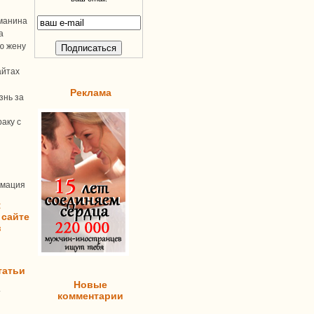
манина
а
ую жену
айтах
Реклама
знь за
аку с
рмация
:
 сайте
в
татьи
Новые
т
комментарии