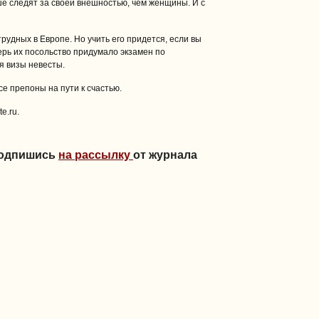
е следят за своей внешностью, чем женщины. И с
рудных в Европе. Но учить его придется, если вы
ерь их посольство придумало экзамен по
я визы невесты.
е препоны на пути к счастью.
e.ru.
Подпишись
на рассылку
от журнала