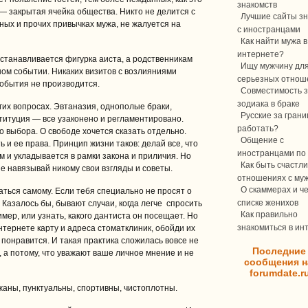
знакомств
 — закрытая ячейка общества. Никто не делится с
Лучшие сайты зн
ных и прочих привычках мужа, не жалуется на
с иностранцами
Как найти мужа в
интернете?
станавливается фигурка аиста, а родственникам
Ищу мужчину дл
ом событии. Никаких визитов с возлияниями
серьезных отнош
события не производится.
Совместимость з
зодиака в браке
их вопросах. Эвтаназия, однополые браки,
Русские за границ
титуция — все узаконено и регламентировано.
работать?
о выбора. О свободе хочется сказать отдельно.
Общение с
ь и ее права. Принцип жизни таков: делай все, что
иностранцами по 
м и укладывается в рамки закона и приличия. Но
Как быть счастли
не навязывай никому свои взгляды и советы.
отношениях с му
О скаммерах и ч
аться самому. Если тебя специально не просят о
списке женихов
 Казалось бы, бывают случаи, когда легче спросить
Как правильно
имер, или узнать, какого дантиста он посещает. Но
знакомиться в ин
интернете карту и адреса стоматклиник, обойди их
е понравится. И такая практика сложилась вовсе не
Последние
, а потому, что уважают ваше личное мнение и не
сообщения н
forumdate.r
аны, пунктуальны, спортивны, чистоплотны.