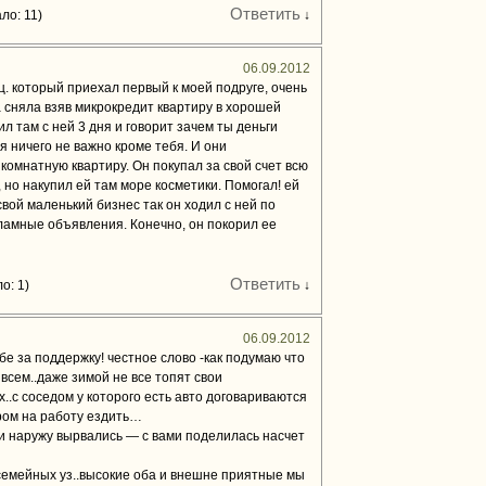
Ответить
ло: 11)
↓
06.09.2012
. который приехал первый к моей подруге, очень
 сняла взяв микрокредит квартиру в хорошей
л там с ней 3 дня и говорит зачем ты деньги
я ничего не важно кроме тебя. И они
комнатную квартиру. Он покупал за свой счет всю
, но накупил ей там море косметики. Помогал! ей
 свой маленький бизнес так он ходил с ней по
ламные объявления. Конечно, он покорил ее
Ответить
о: 1)
↓
06.09.2012
бе за поддержку! честное слово -как подумаю что
всем..даже зимой не все топят свои
х..с соседом у которого есть авто договариваются
ром на работу ездить…
ои наружу вырвались — с вами поделилась насчет
семейных уз..высокие оба и внешне приятные мы