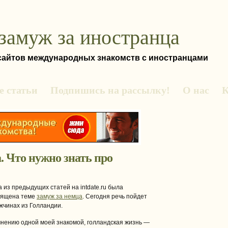
замуж за иностранца
 сайтов международных знакомств с иностранцами
 статьи
Подпишись на рассылку!
О нас
К
. Что нужно знать про
 из предыдущих статей на intdate.ru была
вящена теме
замуж за немца
. Сегодня речь пойдет
жчинах из Голландии.
нению одной моей знакомой, голландская жизнь —