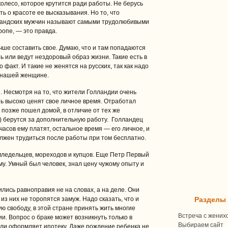
колесо, которое крутится ради работы. Не берусь
ть о красоте ее высказывания. Но то, что
ландских мужчин называют самыми трудолюбивыми
ропе, — это правда.
учше составить свое. Думаю, что и там попадаются
ь или ведут нездоровый образ жизни. Такие есть в
 факт. И такие не женятся на русских, так как надо
а нашей женщине.
. Несмотря на то, что жители Голландии очень
ь высоко ценят свое личное время. Отработал
 позже пошел домой, в отличие от тех же
!) берутся за дополнительную работу. Голландец
 часов ему платят, остальное время — его личное, и
олжен трудиться после работы при том бесплатно.
ледельцев, мореходов и купцов. Еще Петр Первый
му. Умный был человек, знал цену чужому опыту и
ись равноправия не на словах, а на деле. Они
из них не торопятся замуж. Надо сказать, что и
Разделы
ю свободу, в этой стране принять жить многие
Встреча с жених
и. Вопрос о браке может возникнуть только в
Выбираем сайт
или оформляет ипотеку. Даже рождение ребенка не