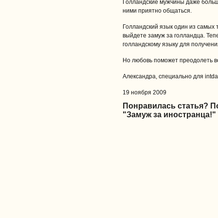
Голландские мужчины даже больш
ними приятно общаться.
Голландский язык один из самых т
выйдете замуж за голландца. Теп
голландскому языку для получени
Но любовь поможет преодолеть вс
Александра, специально для intdat
19 ноября 2009
Понравилась статья? 
"Замуж за иностранца!"