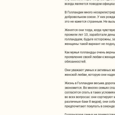
всегда является поводом официа
В Голландии много незарегистрир
добровольном союзе. У них рожда
это не кажется странным. Не выз
Женятся они тогда, когда чувству
прожили лет 10, заработали день
голландцем, будьте осторожны, з
женщины такой вариант не подход
Как мужья голландцы очень верны
проявление своей любви к женщин
обязанностей.
Они уважают умных и активных же
женской любви, которую они наде
Жизнь в Голландии весьма дорогая
экономится. Во многих семьях сп
согласятся спать в таких услови
во всех вопросах: они сортируют 
различные баки 8 видов), они соб
предпочитают покупать в секонде 
Голландская семья не приветствуе