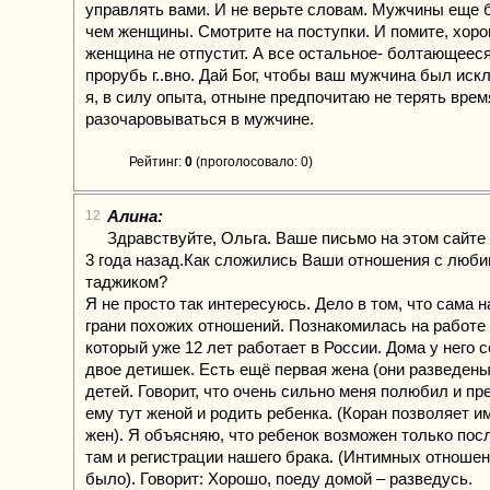
управлять вами. И не верьте словам. Мужчины еще
чем женщины. Смотрите на поступки. И помите, хор
женщина не отпустит. А все остальное- болтающееся
прорубь г..вно. Дай Бог, чтобы ваш мужчина был ис
я, в силу опыта, отныне предпочитаю не терять время
разочаровываться в мужчине.
Рейтинг:
0
(проголосовало: 0)
Алина:
12
Здравствуйте, Ольга. Ваше письмо на этом сайте
3 года назад.Как сложились Ваши отношения с люб
таджиком?
Я не просто так интересуюсь. Дело в том, что сама 
грани похожих отношений. Познакомилась на работе 
который уже 12 лет работает в России. Дома у него с
двое детишек. Есть ещё первая жена (они разведены
детей. Говорит, что очень сильно меня полюбил и пр
ему тут женой и родить ребенка. (Коран позволяет и
жен). Я объясняю, что ребенок возможен только посл
там и регистрации нашего брака. (Интимных отношен
было). Говорит: Хорошо, поеду домой – разведусь.