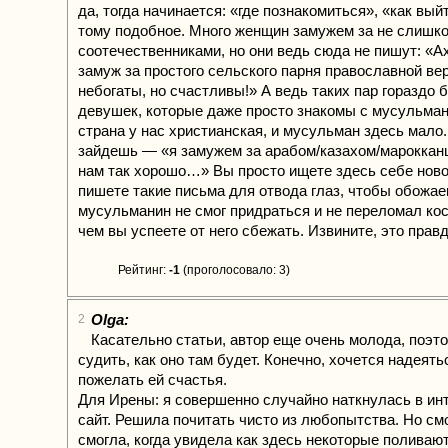
да, тогда начинается: «где познакомиться», «как вый
тому подобное. Много женщин замужем за не слишк
соотечественниками, но они ведь сюда не пишут: «А
замуж за простого сельского парня православной ве
небогаты, но счастливы!» А ведь таких пар гораздо 
девушек, которые даже просто знакомы с мусульма
страна у нас христианская, и мусульман здесь мало.
зайдешь — «я замужем за арабом/казахом/мароккан
нам так хорошо…» Вы просто ищете здесь себе ново
пишете такие письма для отвода глаз, чтобы обожа
мусульманин не смог придраться и не переломал ко
чем вы успеете от него сбежать. Извините, это правд
Рейтинг:
-1
(проголосовало: 3)
Olga:
2
Касательно статьи, автор еще очень молода, поэт
судить, как оно там будет. Конечно, хочется надеять
пожелать ей счастья.
Для Ирены: я совершенно случайно наткнулась в инт
сайт. Решила почитать чисто из любопытства. Но см
смогла, когда увидела как здесь некоторые поливаю