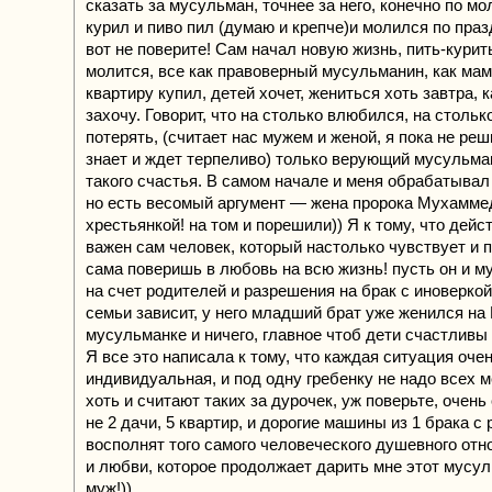
сказать за мусульман, точнее за него, конечно по мо
курил и пиво пил (думаю и крепче)и молился по пра
вот не поверите! Сам начал новую жизнь, пить-курит
молится, все как правоверный мусульманин, как мам
квартиру купил, детей хочет, жениться хоть завтра, 
захочу. Говорит, что на столько влюбился, на стольк
потерять, (считает нас мужем и женой, я пока не реш
знает и ждет терпеливо) только верующий мусульма
такого счастья. В самом начале и меня обрабатывал 
но есть весомый аргумент — жена пророка Мухамме
хрестьянкой! на том и порешили)) Я к тому, что дейс
важен сам человек, который настолько чувствует и п
сама поверишь в любовь на всю жизнь! пусть он и м
на счет родителей и разрешения на брак с иноверкой,
семьи зависит, у него младший брат уже женился на
мусульманке и ничего, главное чтоб дети счастливы
Я все это написала к тому, что каждая ситуация оче
индивидуальная, и под одну гребенку не надо всех ме
хоть и считают таких за дурочек, уж поверьте, очень 
не 2 дачи, 5 квартир, и дорогие машины из 1 брака с 
восполнят того самого человеческого душевного отн
и любви, которое продолжает дарить мне этот мусу
муж!))