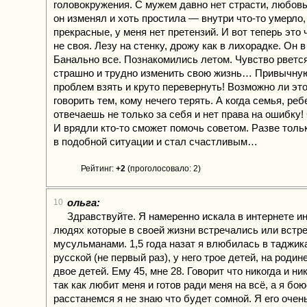
головокружения. С мужем давно нет страсти, любовь
он изменял и хоть простила — внутри что-то умерло
прекрасные, у меня нет претензий. И вот теперь это
не своя. Лезу на стенку, дрожу как в лихорадке. Он в
Банально все. Познакомились летом. Чувство рвется
страшно и трудно изменить свою жизнь… Привычную
проблем взять и круто перевернуть! Возможно ли это
говорить тем, кому нечего терять. А когда семья, реб
отвечаешь не только за себя и нет права на ошибку!
И врядли кто-то сможет помочь советом. Разве тольк
в подобной ситуации и стал счастливым…
Рейтинг:
+2
(проголосовало: 2)
ольга:
10
Здравствуйте. Я намеренно искала в интернете 
людях которые в своей жизни встречались или встр
мусульманами. 1,5 года назат я влюбилась в таджика
русской (не первый раз), у него трое детей, на родин
двое детей. Ему 45, мне 28. Говорит что никогда и ни
так как любит меня и готов ради меня на всё, а я бо
расстанемся я не знаю что будет сомной. Я его очен