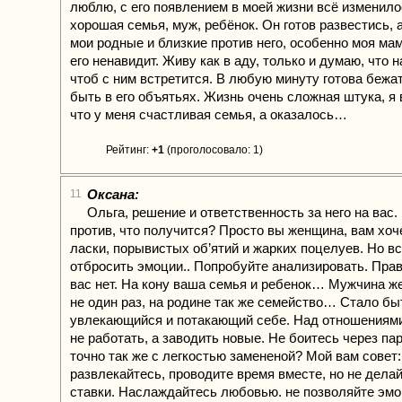
люблю, с его появлением в моей жизни всё изменило
хорошая семья, муж, ребёнок. Он готов развестись, 
мои родные и близкие против него, особенно моя мам
его ненавидит. Живу как в аду, только и думаю, что 
чтоб с ним встретится. В любую минуту готова бежат
быть в его объятьях. Жизнь очень сложная штука, я 
что у меня счастливая семья, а оказалось…
Рейтинг:
+1
(проголосовало: 1)
Оксана:
11
Ольга, решение и ответственность за него на вас. 
против, что получится? Просто вы женщина, вам хоч
ласки, порывистых об’ятий и жарких поцелуев. Но вс
отбросить эмоции.. Попробуйте анализировать. Прав
вас нет. На кону ваша семья и ребенок… Мужчина ж
не один раз, на родине так же семейство… Стало бы
увлекающийся и потакающий себе. Над отношениям
не работать, а заводить новые. Не боитесь через па
точно так же с легкостью замененой? Мой вам совет:
развлекайтесь, проводите время вместе, но не делай
ставки. Наслаждайтесь любовью. не позволяйте эм