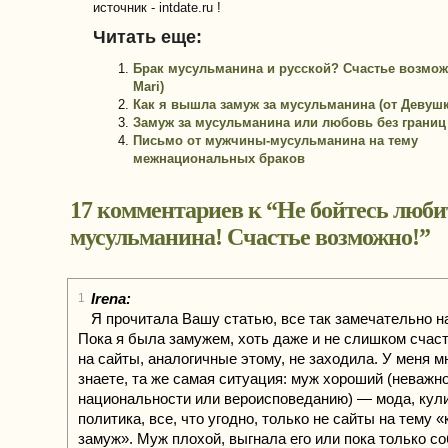
источник - intdate.ru !
Читать еще:
Брак мусульманина и русской? Счастье возмож
Mari)
Как я вышла замуж за мусульманина (от Девушк
Замуж за мусульманина или любовь без границ
Письмо от мужчины-мусульманина на тему
межнациональных браков
17 комментариев к “
Не бойтесь люби
мусульманина! Счастье возможно!
”
Irena:
1
Я прочитала Вашу статью, все так замечательно н
Пока я была замужем, хоть даже и не слишком счаст
на сайты, аналогичные этому, не заходила. У меня мно
знаете, та же самая ситуация: муж хороший (неважно
национальности или вероисповеданию) — мода, кул
политика, все, что угодно, только не сайты на тему «
замуж». Муж плохой, выгнала его или пока только с