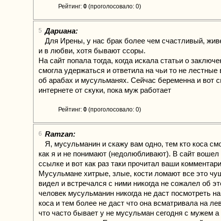
Рейтинг:
0
(проголосовало: 0)
Дариана:
5
Для Ирены, у нас брак более чем счастливый, жив
и в любви, хотя бывают ссоры.
На сайт попала тогда, когда искала статьи о заключе
смогла удержаться и ответила на чьи то не лестные
об арабах и мусульманях. Сейчас беременна и вот с
интернете от скуки, пока муж работает
Рейтинг:
0
(проголосовало: 0)
Ramzan:
6
Я, мусульманин и скажу вам одно, тем кто коса см
как я и не понимают (недолюбливают). В сайт вошел 
ссылке и вот как раз таки прочитал ваши комментари
Мусульмане хитрые, злые, кости ломают все это чуш
видел и встречался с ними никогда не сожалел об эт
человек мусульманин никогда не даст посмотреть н
коса и тем более не даст что она всматривала на лев
что часто бывает у не мусульман сегодня с мужем а 