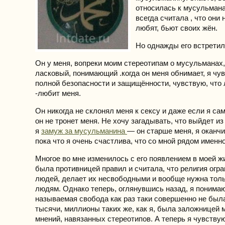
относилась к мусульмана
всегда считала , что они 
любят, бьют своих жён.
Но однажды его встретил
Он у меня, вопреки моим стереотипам о мусульманах
ласковый, понимающий .когда он меня обнимает, я чу
полной безопасности и защищённости, чувствую, что 
-любит меня.
Он никогда не склонял меня к сексу и даже если я с
он не тронет меня. Не хочу загадывать, что выйдет из
я
замуж за мусульманина
— он старше меня, я оканч
пока что я очень счастлива, что со мной рядом именно
Многое во мне изменилось с его появлением в моей жи
была противницей правил и считала, что религия огр
людей, делает их несвободными и вообще нужна тол
людям. Однако теперь, оглянувшись назад, я понимаю
называемая свобода как раз таки совершенно не была 
тысячи, миллионы таких же, как я, была заложницей 
мнений, навязанных стереотипов. А теперь я чувствую