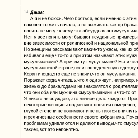
Даша:
14
А я и не боюсь. Чего бояться, если именно с этим
наконец-то жить начала, а не выживать как до брака.
понять не могу : к чему эта абсурдная антимусульм
Нет, я все понять могу: бывают неудачные примиеры
вне зависимости от религиозной и национальной пр
Но женщины рассказывают какие-то ужасы, как их о
избивали еще что-то и при этом называют этих мужч
мусульманами? А причем тут мусульмане? Если чел
мусульманской стране,носит определенную одежду 
Коран иногда,это еще не значит,что он мусульманин.
Поражает,когда читаешь,что люди живут ,например, 
жизнью до брака,годами не знакомятся с родителями
что они оба или мужчина «мусульманин» и что-то от 
Я никого не осуждаю, это личное дело каждогог. Про
некоторые женщины подменяют понятия намеренно, 
глухой степени не понимают и не пытаются вникнуть
и религиозные особенности своего избранника. Поче
проблемам удивляются и делают выводы,что «мусу
такие»,вот это непонятно.