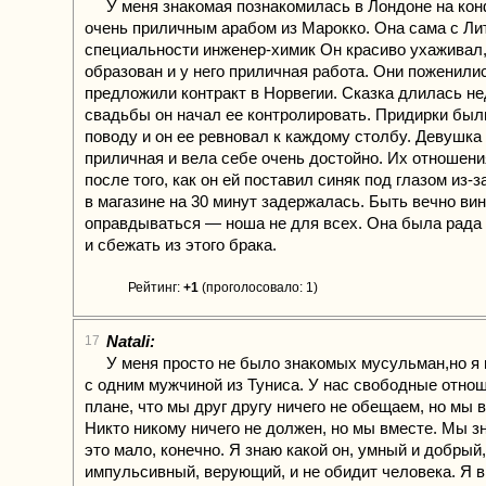
У меня знакомая познакомилась в Лондоне на ко
очень приличным арабом из Марокко. Она сама с Ли
специальности инженер-химик Он красиво ухаживал,
образован и у него приличная работа. Они поженили
предложили контракт в Норвегии. Сказка длилась не
свадьбы он начал ее контролировать. Придирки бы
поводу и он ее ревновал к каждому столбу. Девушка
приличная и вела себе очень достойно. Их отношени
после того, как он ей поставил синяк под глазом из-за
в магазине на 30 минут задержалась. Быть вечно вин
оправдываться — ноша не для всех. Она была рада
и сбежать из этого брака.
Рейтинг:
+1
(проголосовало: 1)
Natali:
17
У меня просто не было знакомых мусульман,но я
с одним мужчиной из Туниса. У нас свободные отнош
плане, что мы друг другу ничего не обещаем, но мы в
Никто никому ничего не должен, но мы вместе. Мы з
это мало, конечно. Я знаю какой он, умный и добрый
импульсивный, верующий, и не обидит человека. Я в