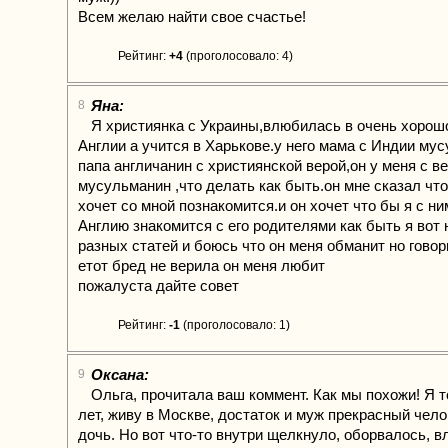
Всем желаю найти свое счастье!
Рейтинг:
+4
(проголосовало: 4)
Яна:
8
Я християнка с Украины,влюбилась в очень хорошо
Англии а учится в Харькове.у него мама с Индии му
папа англичанин с християнской верой,он у меня с в
мусульманин ,что делать как быть.он мне сказал что
хочет со мной познакомится.и он хочет что бы я с ни
Англию знакомится с его родителями как быть я вот
разных статей и боюсь что он меня обманит но говор
етот бред не верила он меня любит
пожалуста дайте совет
Рейтинг:
-1
(проголосовало: 1)
Оксана:
9
Ольга, прочитала ваш коммент. Как мы похожи! Я т
лет, живу в Москве, достаток и муж прекрасный чело
дочь. Но вот что-то внутри щелкнуло, оборвалось, 