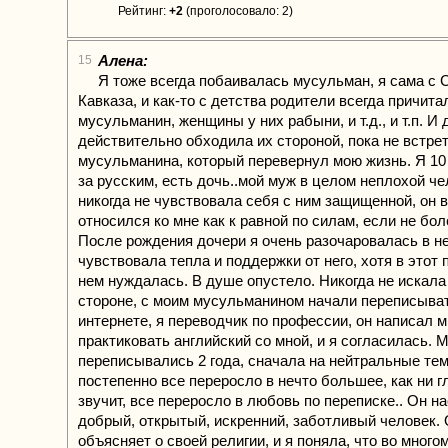
Рейтинг:
+2
(проголосовало: 2)
Алена:
15
Я тоже всегда побаивалась мусульман, я сама с 
Кавказа, и как-то с детства родители всегда причит
мусульманин, женщины у них рабыни, и т.д., и т.п. И 
действительно обходила их стороной, пока не встре
мусульманина, который перевернул мою жизнь. Я 10
за русским, есть дочь..мой муж в целом неплохой че
никогда не чувствовала себя с ним защищенной, он в
относился ко мне как к равной по силам, если не бол
После рождения дочери я очень разочаровалась в не
чувствовала тепла и поддержки от него, хотя в этот 
нем нуждалась. В душе опустело. Никогда не искала
стороне, с моим мусульманином начали переписыва
интернете, я переводчик по профессии, он написал м
практиковать английский со мной, и я согласилась. 
переписывались 2 года, сначала на нейтральные тем
постепенно все переросло в нечто большее, как ни г
звучит, все переросло в любовь по переписке.. Он н
добрый, открытый, искренний, заботливый человек. 
объясняет о своей религии, и я поняла, что во много