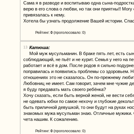
Сама я в разводе и воспитываю одна сына-подростка
верю в его слова о любви, но так они приятны!! Могу 
привязалась к нему.
Хотела бы узнать продолжение Вашей истории. Спа
Рейтинг:
0
(проголосовало: 0)
Катюша:
13
Мой муж мусульманин. В браке пять лет, есть сын
соблюдающий, не пьёт и не курит. Семья у него на п
работает и всё в дом. После родов я сильно подурне
поправилась и появились проблемы со здоровьем. Н
отношениях это не сказалось. Он по-прежнему любит
Любовниц не имеет. Сам говорит, зачем мне чужие д
я буду предавать мать своего ребёнка?
Хочу сказать, если быть верной женой, не вести себ
не одевать юбки по самое нехочу и глубокие декольт
быть приличной девушкой, то они будут на руках нос
знакомых мужа мусульман знаю. Отличные мужики.
чета нашим. К сожалению.
Рейтинг:
0
(проголосовало: 0)