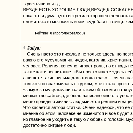
,христьянина и тд.
ВЕЗДЕ ЕСТЬ ХОРОШИЕ ЛЮДИ,ВЕЗДЕ,К СОЖАЛЕ
пока что я думаю,что встретила хорошего человека.а
сложится.это моя жизнь и моя судьба.я с теми ,с ке
Рейтинг:
0
(проголосовало: 0)
Juliya:
4
Очень насто это писала и не только здесь, но повт
важно кто мусульманин, иудеи, католик, христианин,
человек. Религия, конечно, играет роль, но отнюдь 
также как и воспитание. «Вы просто ищете здесь себ
а пишете такие письма для отвода глаз» — очень на
только я познакомилась с турком, мне стала просто 
«замуж за мусульманина» и таким образом я наткну
множество сайтов, где было написано много глупосте
много правды о жизни с людьми этой религии и наци
Что касается автора статьи. Очень надеюсь, что её 
мнение об этом человеке не изменится и всё будет 
но главное не уходить в такую любовь с головой, м
достаточно хитрые люди.