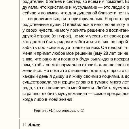
родителей, братьев и сестер, во всем им помогает. 
думала, что христиане и мусульмане — это люди с р
сейчас я понимаю, что для душевной близости нет н
— ни религиозных, ни территориальных. Я просто чу
родственные души. Я влюбилась в него, но не могу и
у своих чувств, не могу принять решение о воспитан
другой стране (он турок), не могу уехать от своих ро
как должна быть рядом и заботиться о них..но порой
забыть обо всем и идти только за ним. Он говорит, ч
меня и примет любое мое решение (ему 28 лет, он не 
знаю, что рано или поздно я буду вынуждена прекра
ним, чтобы он мог нормально строить дальше свою ж
жениться. Но пока эти отношения длятся, я просто с
каждый день я дышу и я живу своими эмоциями, а до
существовала по инерции словно в тумане много лет,
рада, что он появился в моей жизни. Любить мусуль
страшно, любить мусульманина — самое прекрасное
когда либо в моей жизни!
Рейтинг:
+1
(проголосовало: 1)
Анна:
16