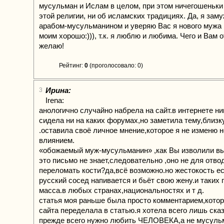
мусульман и Ислам в целом, при этом ничегошеньки 
этой религии, ни об исламских традициях. Да, я зам
арабом-мусульманином и уверяю Вас я нового мужа н
моим хорошо:))), т.к. я люблю и любима. Чего и Вам 
желаю!
Рейтинг:
0
(проголосовало: 0)
Ирина:
3
Irena:
анологично случайно набрела на сайт.в интернете ни
сидела ни на каких форумах,но заметила тему,близк
.оставила своё личное мнение,которое я не изменю н
влиянием.
«обожаемый муж-мусульманин» ,как Вы изволили вы
это письмо не знает,следовательно ,оно не для отвод
переломать кости?да,всё возможно.но жестокость ес
русский сосед напивается и бьёт свою жену.и таких
масса.в любых странах,национальностях и т д.
статья моя раньше была просто комментарием,кото
сайта переделала в статью.я хотела всего лишь сказ
прежде всего нужно любить ЧЕЛОВЕКА,а не мусуль