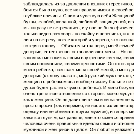
заблуждалась из-за давления внешних стереотипов,
боятся было глупо, все их правила имеют в своей ос
глубокие причины. С ним я чувствую себя Женщино
буквы, слабой, желанной, любимой, защищенной, и эт
мы ни разу не встречались, и у нас не было физичес
только видео-разговоры по скайпу и переписка, и я 
ли я на встречу, после которой я уверена, что оконч
потеряю голову… Обязательства перед моей семьей
дочерью, естественно, останавливают меня… Но он 
заполнил мою жизнь своим внутренним светом, свои
своим пониманием, своими ценностями. Он готов при
моего ребенка, называет меня своей женой, а мою д
дочерью (к слову сказать, мой русский муж считает, 
женщина с ребенком она вообще никому больше не н
дурак будет растить чужого ребенка). И меня безум
очень трепетное отношение со стороны моего мусул
как к женщине. Он не давит ни в чем и ни на чем не н
просто просит (как например, не носить излишне от
одежду или не обнимать других мужчин), и теперь мн
кажется глупым, как раньше, мне это кажется прави
человека очень правильные идеалы семьи и отноше
мужчиной и женщиной в целом. Он любит и уважает 