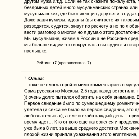
другом мужа и.т.д. Если не так скажите пожалуйста, 
бездомных детей много мусульманских странах или 
мусульманских, где бьют женщин дерутся и в судах
Даже ваши кумиры, идеалы (вы считаете их таковым
разводятся, судятся, живут по расчету а не по любв
вести разговор о многом но я думаю этого достаточн
Мы мусульмане, живем в России а не Россияне сре
мы больше видим что вокруг вас а вы судите и говор
наслышке.
Рейтинг:
+7
(проголосовало: 7)
Ольга:
7
тоже не смогла пройти мимо комментариев о мус
Сама русская из Москвы, 2,5 года назад встретила, 
)) очень долго пытался обратить на себя внимание, 
Первое свидание было по сумасшедшему романтичн
улетела (и секса не было на первом свидании, это д
любознательных), а смс и скайп каждый день… при
время идет… Кто от кого еще натерпелся и продолжае
уже была 8 лет, за выше среднего достатка Москвиче
плохой жизни приняла ухаживания этого египтянина, 