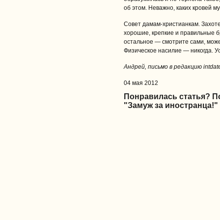
об этом. Неважно, каких кровей му
Совет дамам-христианкам. Захот
хорошие, крепкие и правильные б
остальное — смотрите сами, может
Физическое насилие — никогда. Ус
Андрей, письмо в редакцию intdate
04 мая 2012
Понравилась статья? 
"Замуж за иностранца!"