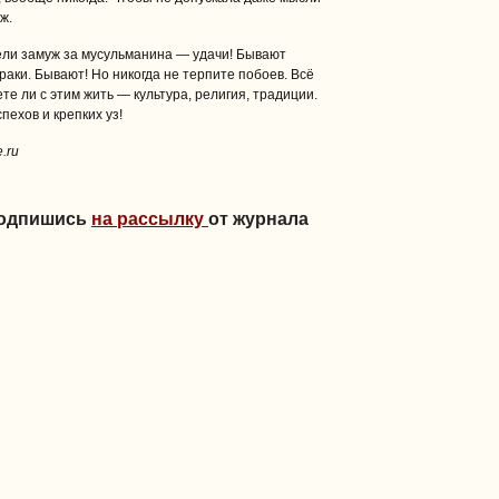
ж.
ели замуж за мусульманина — удачи! Бывают
раки. Бывают! Но никогда не терпите побоев. Всё
е ли с этим жить — культура, религия, традиции.
пехов и крепких уз!
.ru
Подпишись
на рассылку
от журнала