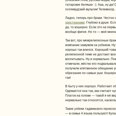
узбекский плов, русская водка, к
татарские беляши :-). Ааа, ну да
голливудский мультик! Телевизор,
Ладно, теперь про браки. Честно 
христианами
. Глубоко в душе. Ес
да, то кошерно. Если это на перв
вообще фигня. Но то — моё мнение
Так вот, про межрелигиозные брак
компании замужем за узбеком. Ну
хорошо так влился. Хороший това
религиозной теме не достают воо
воспитывать. Ну и нормально. По
отмечали, жёстко его подкалывал
получили клятвенное обещание у
обрезание по самые уши. Кошерн
так!
В быту у них хорошо. Работают о
Одевается она так, как считает н
Платок на голове — такой я её вид
нормально так относятся, насколь
Такие узбеки таджикского происх
— в семье 4 языка пользуют! Кул