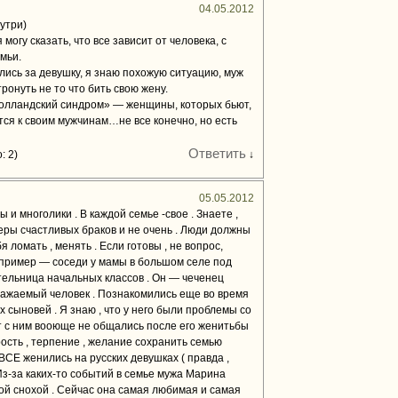
04.05.2012
утри)
могу сказать, что все зависит от человека, с
мьи.
лись за девушку, я знаю похожую ситуацию, муж
ронуть не то что бить свою жену.
«голландский синдром» — женщины, которых бьют,
ся к своим мужчинам…не все конечно, но есть
Ответить
: 2)
↓
05.05.2012
и многолики . В каждой семье -свое . Знаете ,
меры счастливых браков и не очень . Люди должны
бя ломать , менять . Если готовы , не вопрос,
 пример — соседи у мамы в большом селе под
ительница начальных классов . Он — чеченец
важаемый человек . Познакомились еще во время
 сыновей . Я знаю , что у него были проблемы со
ет с ним вооюще не общались после его женитьбы
ость , терпение , желание сохранить семью
ВСЕ женились на русских девушках ( правда ,
Из-за каких-то событий в семье мужа Марина
ой снохой . Сейчас она самая любимая и самая