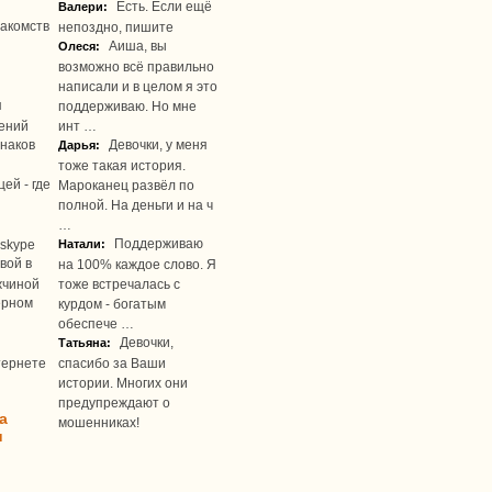
Есть. Если ещё
Валери:
акомств
непоздно, пишите
Аиша, вы
Олеся:
возможно всё правильно
написали и в целом я это
я
поддерживаю. Но мне
ений
инт …
наков
Девочки, у меня
Дарья:
тоже такая история.
ей - где
Мароканец развёл по
полной. На деньги и на ч
…
Поддерживаю
skype
Натали:
вой в
на 100% каждое слово. Я
жчиной
тоже встречалась с
ерном
курдом - богатым
обеспече …
Девочки,
Татьяна:
тернете
спасибо за Ваши
истории. Многих они
предупреждают о
а
мошенниках!
u