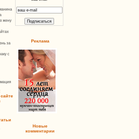
манина
а
ую жену
айтах
Реклама
знь за
аку с
рмация
:
 сайте
в
татьи
Новые
т
комментарии