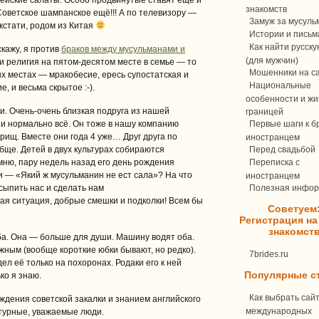
орейские салаты. Особо продвинутые ставят ещё и
знакомств
! Советское шампанское ещё!!! А по телевизору —
Замуж за мусуль
 кстати, родом из Китая
Истории и письм
Как найти русск
скажу, я против
браков между мусульманами и
(для мужчин)
ли религия на пятом-десятом месте в семье — то
Мошенники на с
ых местах — мракобесие, ересь супостатская и
Национальные
, и весьма скрытое :-).
особенности и жи
и. Очень-очень близкая подруга из нашей
границей
 и нормально всё. Он тоже в нашу компанию
Первые шаги к бр
рищ. Вместе они года 4 уже… Друг друга по
иностранцем
бще. Детей в двух культурах собираются
Перед свадьбой
мню, пару недель назад его день рождения
Переписка c
и — «Який ж мусульманин не ест сала»? На что
иностранцем
сыпить нас и сделать нам
Полезная инфо
ая ситуация, добрые смешки и подколки! Всем бы
Советуем
Регистрация на
знакомст
ба. Она — больше для души. Машину водят оба.
ужным (вообще короткие юбки бывают, но редко).
7brides.ru
ел её только на похоронах. Родаки его к ней
Популярные с
ко я знаю.
Как выбрать сай
ождения советской закалки и знанием английского
международных
ьтурные, уважаемые люди.