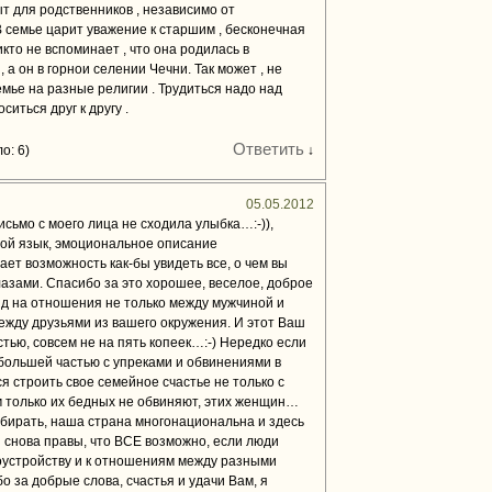
ыт для родственников , независимо от
 семье царит уважение к старшим , бесконечная
икто не вспоминает , что она родилась в
 а он в горнои селении Чечни. Так может , не
емье на разные религии . Трудиться надо над
иться друг к другу .
Ответить
о: 6)
↓
05.05.2012
исьмо с моего лица не сходила улыбка…:-)),
вой язык, эмоциональное описание
ет возможность как-бы увидеть все, о чем вы
азами. Спасибо за это хорошее, веселое, доброе
яд на отношения не только между мужчиной и
ежду друзьями из вашего окружения. И этот Ваш
остью, совсем не на пять копеек…:-) Нередко если
 большей частью с упреками и обвинениями в
 строить свое семейное счастье не только с
только их бедных не обвиняют, этих женщин…
ыбирать, наша страна многонациональна и здесь
 снова правы, что ВСЕ возможно, если люди
оустройству и к отношениям между разными
о за добрые слова, счастья и удачи Вам, я