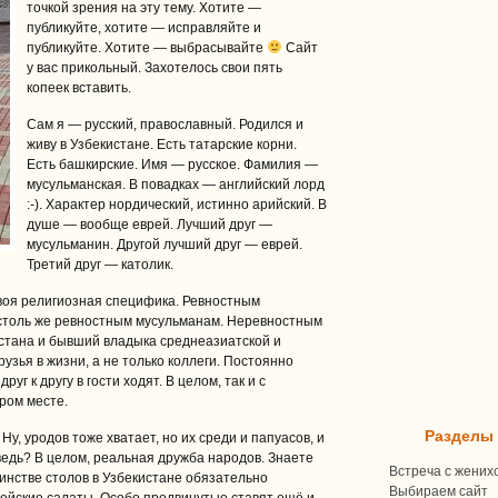
точкой зрения на эту тему. Хотите —
публикуйте, хотите — исправляйте и
публикуйте. Хотите — выбрасывайте
Сайт
у вас прикольный. Захотелось свои пять
копеек вставить.
Сам я — русский, православный. Родился и
живу в Узбекистане. Есть татарские корни.
Есть башкирские. Имя — русское. Фамилия —
мусульманская. В повадках — английский лорд
:-). Характер нордический, истинно арийский. В
душе — вообще еврей. Лучший друг —
мусульманин. Другой лучший друг — еврей.
Третий друг — католик.
своя религиозная специфика. Ревностным
 столь же ревностным мусульманам. Неревностным
истана и бывший владыка среднеазиатской и
узья в жизни, а не только коллеги. Постоянно
уг к другу в гости ходят. В целом, так и с
ром месте.
Разделы
 Ну, уродов тоже хватает, но их среди и папуасов, и
едь? В целом, реальная дружба народов. Знаете
Встреча с жених
инстве столов в Узбекистане обязательно
Выбираем сайт