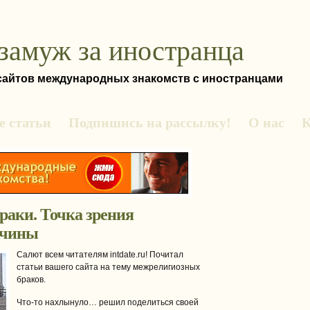
замуж за иностранца
 сайтов международных знакомств с иностранцами
 статьи
Подпишись на рассылку!
О нас
К
аки. Точка зрения
жчины
Салют всем читателям intdate.ru! Почитал
статьи вашего сайта на тему межрелигиозных
браков.
Что-то нахлынуло… решил поделиться своей