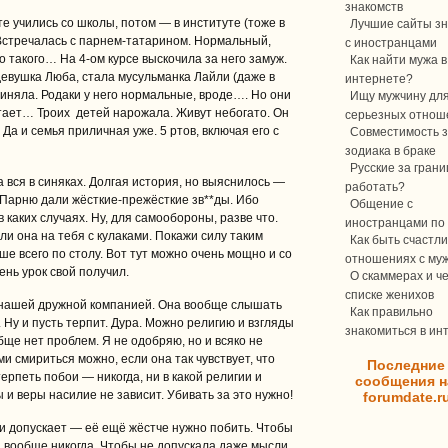
знакомств
е учились со школы, потом — в институте (тоже в
Лучшие сайты зн
Встречалась с парнем-татарином. Нормальный,
с иностранцами
о такого… На 4-ом курсе выскочила за него замуж.
Как найти мужа в
евушка Люба, стала мусульманка Лайли (даже в
интернете?
риняла. Родаки у него нормальные, вроде…. Но они
Ищу мужчину дл
отает… Троих детей нарожала. Живут небогато. Он
серьезных отнош
 Да и семья приличная уже. 5 ртов, включая его с
Совместимость з
зодиака в браке
Русские за границ
вся в синяках. Долгая история, но выяснилось —
работать?
 Парню дали жёсткие-прежёсткие зв**ды. Ибо
Общение с
 каких случаях. Ну, для самообороны, разве что.
иностранцами по 
если она на тебя с кулаками. Покажи силу таким
Как быть счастли
ше всего по столу. Вот тут можно очень мощно и со
отношениях с му
ень урок свой получил.
О скаммерах и ч
списке женихов
с нашей дружной компанией. Она вообще слышать
Как правильно
. Ну и пусть терпит. Дура. Можно религию и взгляды
знакомиться в ин
ще нет проблем. Я не одобряю, но и всяко не
и смириться можно, если она так чувствует, что
Последние
ерпеть побои — никогда, ни в какой религии и
сообщения н
 и веры насилие не зависит. Убивать за это нужно!
forumdate.r
и допускает — её ещё жёстче нужно побить. Чтобы
, вообще никогда. Чтобы не допускала даже мысли