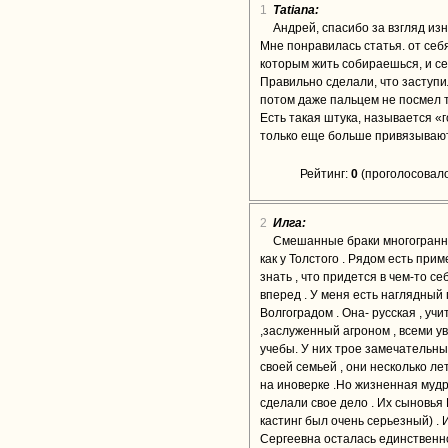
1
Tatiana:
Андрей, спасибо за взгляд изн
Мне понравилась статья. от себя 
которым жить собираешься, и се
Правильно сделали, что заступи
потом даже пальцем не посмел т
Есть такая штука, называется 
только еще больше привязывают
Рейтинг:
0
(проголосовало
2
Илга:
Смешанные браки многогранны 
как у Толстого . Рядом есть при
знать , что придется в чем-то се
вперед . У меня есть наглядный
Волгоградом . Она- русская , уч
,заслуженный агроном , всеми у
учебы. У них трое замечательных
своей семьей , они несколько л
на иноверке .Но жизненная мудр
сделали свое дело . Их сыновья 
кастинг был очень серьезный) . 
Сергеевна осталась единственн