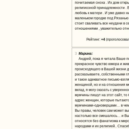
почитаемая сноха . Их дом откр
религиозной принадлежности . В
любовь к матери . И уже давно н
маленьком городке под Рязанью ,
стоит сваливать все неудачи в с
отношениями , уважительно относ
Рейтинг:
+4
(проголосовал
3
Марина:
Андрей, пока я читала Ваше п
прекрасное чувство юмора и жи
происходящего в Вашей жизни да
рассказываете, собственными гл
и такое адекватное письмо-взгл
женщиной, но и на отношения м
вклад, я могу сказать с уверенн
мужчины пишут на этот сайт, то
адрес женщин, которые пытаются
мужчинами-одноверцами… в чем 
Вы правы, человек сам может в
настолько все смешалось… и Вы
относятся без фанатизма к мир
народами и их религией.. Спасиб