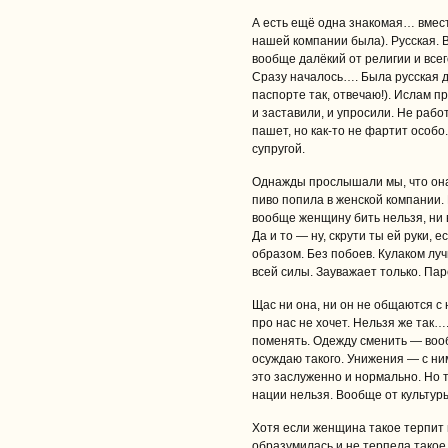
А есть ещё одна знакомая… вмест
нашей компании была). Русская. 
вообще далёкий от религии и всег
Сразу началось…. Была русская д
паспорте так, отвечаю!). Ислам п
и заставили, и упросили. Не раб
пашет, но как-то не фартит особо.
супругой.
Однажды прослышали мы, что она 
пиво попила в женской компании.
вообще женщину бить нельзя, ни в
Да и то — ну, скрути ты ей руки, 
образом. Без побоев. Кулаком луч
всей силы. Зауважает только. Пар
Щас ни она, ни он не общаются 
про нас не хочет. Нельзя же так…
поменять. Одежду сменить — вооб
осуждаю такого. Унижения — с ним
это заслуженно и нормально. Но т
нации нельзя. Вообще от культуры
Хотя если женщина такое терпит 
образумилась и не терпела такое