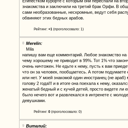
Египестком курорте с которым они переспали на вто
знакомства и заключили на третий брак Орфи. В об
сами необразованные, нескромные, ведут себя распу
обвиняют этих бедных арабов.
Рейтинг:
+1
(проголосовало: 1)
Merelin:
8
Mila
напишу вам еще комментарий. Любое знакомство на 
чему хорошему не приводит в 99%. Тот 1% что зако
очень ничтожен. Не едьте к нему, пусть к вам приеде
что он за человек, пообщаетесь. А потом подумаете 
или нет. У моей знакомой один иностранец (не араб)
голову 2 года!!! и в итоге она поехала к нему, оказа
женатый бедный и с кучей детей, просто видете ли 
было нечего вот и развлекался в интренете с молод
девушками.
Рейтинг:
0
(проголосовало: 0)
Виталий:
9