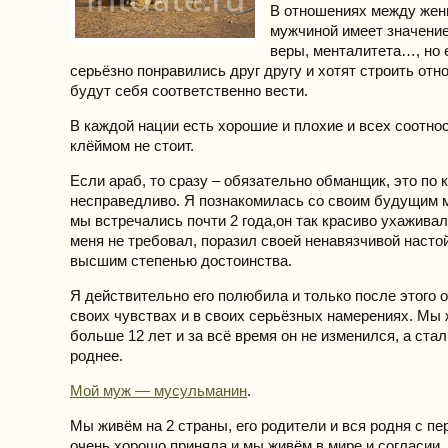
В отношениях между жен
мужчиной имеет значение
веры, менталитета…, но
серьёзно понравились друг другу и хотят строить отн
будут себя соответственно вести.
В каждой нации есть хорошие и плохие и всех соотно
клёймом не стоит.
Если араб, то сразу – обязательно обманщик, это по 
несправедливо. Я познакомилась со своим будущим 
мы встречались почти 2 года,он так красиво ухаживал
меня не требовал, поразил своей ненавязчивой насто
высшим степенью достоинства.
Я действительно его полюбила и только после этого о
своих чувствах и в своих серьёзных намерениях. Мы
больше 12 лет и за всё время он не изменился, а ста
роднее.
Мой муж — мусульманин
.
Мы живём на 2 страны, его родители и вся родня с пе
очень хорошо приняла и мы живём в мире и согласии. 