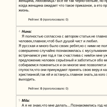
женщина, любовница? Все не так черно-бельие, но п
когда женщина ожидает что такое приказное, а ето п
жизнь.
Рейтинг:
0
(проголосовало: 0)
Нина:
4
Я полностью соглассна с автором статьи.не главно
человек,главное,чтоб был душой чист и любил.
Я русская и много было своих ребят,но с ними не по
совершенно случайно познакомилась с мусульмани
встречаемся уже год.я так счастлива с ним!он мне у
предложение.человек серьёзный и заботиться обо м
собираемся пожениться и он многое мне позволяет.и
глупости,что они принуждают принять свою веру.я к
христианкой,так ей и останусь.главное знать,за кого
выходить.
Рейтинг:
0
(проголосовало: 0)
Mila:
5
А я не знаю,что мне делать…Познакомились год на