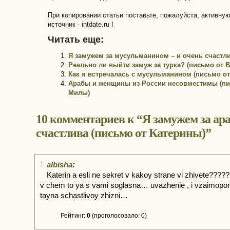
При копировании статьи поставьте, пожалуйста, активну
источник - intdate.ru !
Читать еще:
Я замужем за мусульманином – и очень счастли
Реально ли выйти замуж за турка? (письмо от 
Как я встречалась с мусульманином (письмо от
Арабы и женщины из России несовместимы (пи
Милы)
10 комментариев к “
Я замужем за ар
счастлива (письмо от Катерины)
”
albisha
:
1
Katerin a esli ne sekret v kakoy strane vi zhivete?????
v chem to ya s vami soglasna… uvazhenie , i vzaimopo
tayna schastlivoy zhizni…
Рейтинг:
0
(проголосовало: 0)