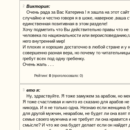
Виктория:
2
Очень рада за Вас Катерина ! я зашла на этот сай
случайно и честно говоря я в шоке, наверное ,ваша с
единственная позитивная в этом разделе!
Хочу подметить что Вы действительно правы что не
человека по национальности или вероисповеданию,г
него внутренний мир!
И плохих и хороших достаточно в любой стране и у 
совершенно разная вера, но почему то читательницы
гребут всех под одну гребенку.
Очень жаль . . .
Рейтинг:
0
(проголосовало: 0)
ето я:
3
Ну, здраствуйте. Я тоже замужем за арабом, но ме
Я тоже счастливая и ничто из сказано для арабов н
никогда. И я не только одна. Незнаю если женщина 
для другой мужчин, неарабом, не будет ли она взят 
семье своего мужчина и не требует ли она нравится
смьiсле? И что же она будет делает если он найдет 