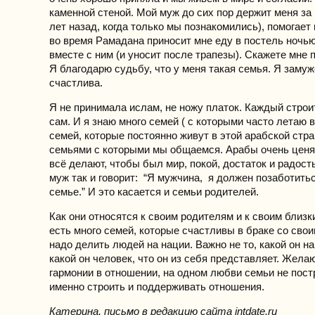
каменной стеной. Мой муж до сих пор держит меня за 
лет назад, когда только мы познакомились), помогает 
во время Рамадана приносит мне еду в постель ночью
вместе с ним (и уносит после трапезы). Скажете мне 
Я благодарю судьбу, что у меня такая семья. Я замуж
счастлива.
Я не принимала ислам, не ножу платок. Каждый строи
сам. И я знаю много семей ( с которыми часто летаю в
семей, которые постоянно живут в этой арабской стра
семьями с которыми мы общаемся. Арабы очень ценя
всё делают, чтобы был мир, покой, достаток и радост
муж так и говорит: “Я мужчина, я должен позаботитьс
семье.” И это касается и семьи родителей.
Как они относятся к своим родителям и к своим близк
есть много семей, которые счастливы в браке со сво
надо делить людей на нации. Важно не то, какой он н
какой он человек, что он из себя представляет. Жела
гармонии в отношении, на одном любви семьи не пос
именно строить и поддерживать отношения.
Катерина, письмо в редакцию сайта intdate.ru