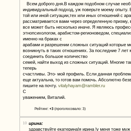
Всем доброго дня.В каждом подобном случае нео
индивидуальный подход, уж поверьте моему опыту.
той или иной ситуации,тех или иных отношений с ар
рассматривается вами через определенную призму, 
все может быть несколько иначе. Я являюсь профе
этнопсихологом, арабистом-регионоведом, специал
именно на браках с
арабами и разрешении сложных ситуаций которые м
возникнуть в таких отношениях. За последние 7 лет
соединить большое количество
семей, найти выход из сложных ситуаций. Многие та
теперь
счастливы. Это- мой профиль. Если данная проблем
еще актуальна, то готов вам помочь. Абсолютно без
пишите на почту.
vitalyhayam@rambler.ru
С
уважением, Виталий.
Рейтинг:
+3
(проголосовало: 3)
ирина:
10
здравствуйте екатерина!я ирина !у меня тоже муж