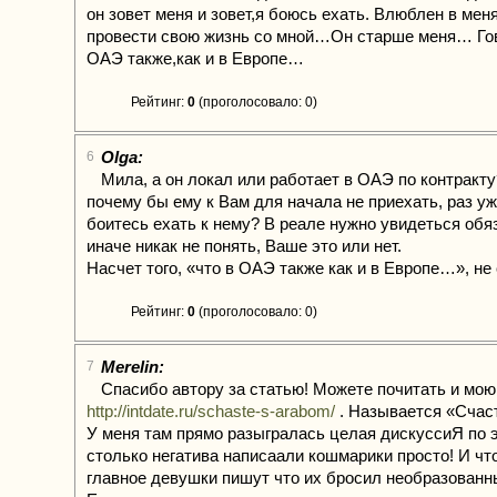
он зовет меня и зовет,я боюсь ехать. Влюблен в мен
провести свою жизнь со мной…Он старше меня… Гов
ОАЭ также,как и в Европе…
Рейтинг:
0
(проголосовало: 0)
Olga:
6
Мила, а он локал или работает в ОАЭ по контракту
почему бы ему к Вам для начала не приехать, раз уж
боитесь ехать к нему? В реале нужно увидеться обя
иначе никак не понять, Ваше это или нет.
Насчет того, «что в ОАЭ также как и в Европе…», не 
Рейтинг:
0
(проголосовало: 0)
Merelin:
7
Спасибо автору за статью! Можете почитать и мою
http://intdate.ru/schaste-s-arabom/
. Называется «Счаст
У меня там прямо разыгралась целая дискуссиЯ по 
столько негатива написаали кошмарики просто! И чт
главное девушки пишут что их бросил необразованн