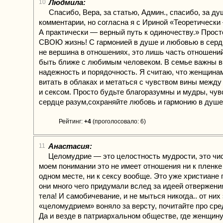
Людмила:
10
Спасибо, Вера, за статью, Админ., спасибо, за д
комментарии, но согласна я с Ириной «Теоретически
А практически — верный путь к одиночеству.» Прост
СВОЮ жизнь! С гармонией в душе и любовью в серд
не вершина в отношениях, это лишь часть отношени
быть ближе с любимым человеком. В семье важны в
надежность и порядочность. Я считаю, что женщинам
витать в облаках и метаться с чувством вины межд
и сексом. Просто будьте благоразумны и мудры, чув
сердце разум,сохраняйте любовь и гармонию в душе
Рейтинг:
+4
(проголосовало: 6)
Анастасия:
11
Целомудрие — это целостность мудрости, это чис
моем понимании это не имеет отношения ни к пленке
одном месте, ни к сексу вообще. Это уже христиане
они много чего придумали вслед за идеей отвержени
тела! И самобичевание, и не мыться никогда.. от них
«целомудрием» воняло за версту, почитайте про сре
Да и везде в патриархальном обществе, где женщин