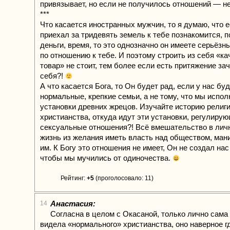
привязывает, но если не получилось отношений — не
***
Что касается иностранных мужчин, то я думаю, что е
приехал за тридевять земель к тебе познакомится, п
деньги, время, то это однозначно он имеете серьёз
по отношению к тебе. И поэтому строить из себя «к
товар» не стоит, тем более если есть притяжение з
себя?!
А что касается Бога, то Он будет рад, если у нас бу
нормальные, крепкие семьи, а не тому, что мы испол
установки древних жрецов. Изучайте историю религи
христианства, откуда идут эти установки, регулиру
сексуальные отношения?! Всё вмешательство в ли
жизнь из желания иметь власть над обществом, ман
им. К Богу это отношения не имеет, Он не создал нас 
чтобы мы мучились от одиночества.
Рейтинг:
+5
(проголосовало: 11)
Анастасия:
14
Согласна в целом с Окасаной, только лично сама 
видела «нормального» христианства, оно наверное гд