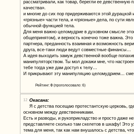
рассматривали, как товар, берегли ее девственную п
качества».
и многие до сих пор придерживаются этой дурацкой и
«грязные» части тела, и «грязные» дела, по сути я
обычной функцией тела.
Для меня важно целомудрие в духовном смысле этог
общепринятом), и верность конечно тоже важна. Это
партнера, преданность взаимная и возможность вери
друга, все-таки люди ведут совместные финансы…
А идея выходить замуж девственной вообще попахи
манипуляторством. Ты мол докажи мне, что настроен 
тебе тогда уже дам доступ к телу…
И прикрывают эту манипуляцию целомудрием… сме
Рейтинг:
0
(проголосовало: 6)
Окасана:
12
Я с детства посещаю протестантскую церковь, где
основном между девственниками.
Есть и разводы, и рукоприкладство и просто даже не
представляете сколько там скелетов в шкафу! Это 
тема для меня, так как нам внушалось с детства, что