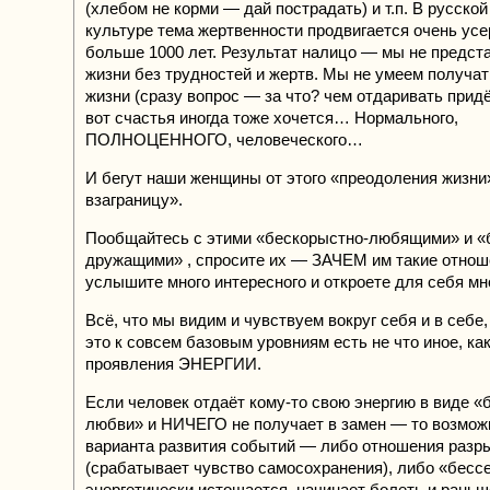
(хлебом не корми — дай пострадать) и т.п. В русско
культуре тема жертвенности продвигается очень усе
больше 1000 лет. Результат налицо — мы не предст
жизни без трудностей и жертв. Мы не умеем получат
жизни (сразу вопрос — за что? чем отдаривать придё
вот счастья иногда тоже хочется… Нормального,
ПОЛНОЦЕННОГО, человеческого…
И бегут наши женщины от этого «преодоления жизни
взаграницу».
Пообщайтесь с этими «бескорыстно-любящими» и «
дружащими» , спросите их — ЗАЧЕМ им такие отнош
услышите много интересного и откроете для себя мно
Всё, что мы видим и чувствуем вокруг себя и в себе,
это к совсем базовым уровниям есть не что иное, ка
проявления ЭНЕРГИИ.
Если человек отдаёт кому-то свою энергию в виде 
любви» и НИЧЕГО не получает в замен — то возмож
варианта развития событий — либо отношения разр
(срабатывает чувство самосохранения), либо «бесс
энергетически истощается, начинает болеть и раньш