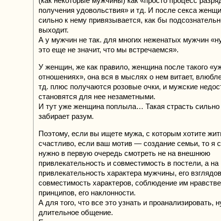
(как некоторые мужчины) как «просто процесс разря
получения удовольствия» и тд. И после секса женщ
сильно к нему привязывается, как бы подсознатель
выходит.
А у мужчин не так. для многих неженатых мужчин «ну
это еще не значит, что мы встречаемся».
У женщин, же как правило, женщина после такого «уж
отношениях», она вся в мыслях о нем витает, влюбл
тд. плюс получаются розовые очки, и мужские недос
становятся для нее незаметными.
И тут уже женщина поплыла… Такая страсть сильно
забирает разум.
Поэтому, если вы ищете мужа, с которым хотите жит
счастливо, если ваш мотив — создание семьи, то я с
нужно в первую очередь смотреть не на внешнюю
привлекательность и совместимость в постели, а на
привлекательность характера мужчины, его взглядов
совместимость характеров, соблюдение им нравств
принципов, его наклонности.
А для того, что все это узнать и проанализировать, 
длительное общение.