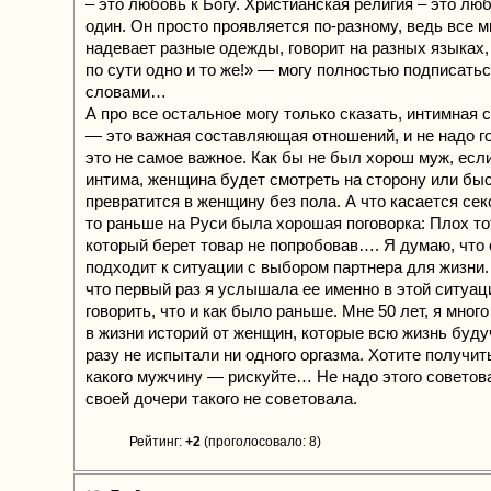
– это любовь к Богу. Христианская религия – это люб
один. Он просто проявляется по-разному, ведь все 
надевает разные одежды, говорит на разных языках, 
по сути одно и то же!» — могу полностью подписать
словами…
А про все остальное могу только сказать, интимная 
— это важная составляющая отношений, и не надо го
это не самое важное. Как бы не был хорош муж, есл
интима, женщина будет смотреть на сторону или бы
превратится в женщину без пола. А что касается сек
то раньше на Руси была хорошая поговорка: Плох то
который берет товар не попробовав…. Я думаю, что 
подходит к ситуации с выбором партнера для жизни.
что первый раз я услышала ее именно в этой ситуац
говорить, что и как было раньше. Мне 50 лет, я мно
в жизни историй от женщин, которые всю жизнь буд
разу не испытали ни одного оргазма. Хотите получит
какого мужчину — рискуйте… Не надо этого советова
своей дочери такого не советовала.
Рейтинг:
+2
(проголосовало: 8)