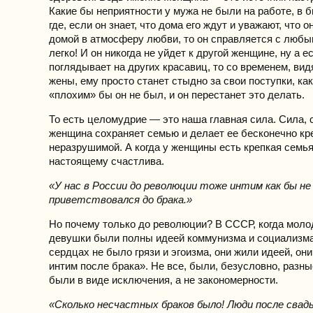
Какие бы неприятности у мужа не были на работе, в 
где, если он знает, что дома его ждут и уважают, что о
домой в атмосферу любви, то он справляется с люб
легко! И он никогда не уйдет к другой женщине, ну а 
поглядывает на других красавиц, то со временем, вид
жены, ему просто станет стыдно за свои поступки, ка
«плохим» бы он не был, и он перестанет это делать.
То есть целомудрие — это наша главная сила. Сила, 
женщина сохраняет семью и делает ее бесконечно кр
неразрушимой. А когда у женщины есть крепкая семья,
настоящему счастлива.
«У нас в России до революции тоже интим как бы не
приветствовался до брака.»
Но почему только до революции? В СССР, когда мол
девушки были полны идеей коммунизма и социализма,
сердцах не было грязи и эгоизма, они жили идеей, он
интим после брака». Не все, были, безусловно, разны
были в виде исключения, а не закономерности.
«Сколько несчастных браков было! Люди после свад