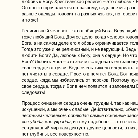
любовь к Богу. Христианская религия – это любовь к Б
Он просто проявляется по-разному, ведь все мы разн
разные одежды, говорит на разных языках, но говорит
и то же!
Религиозный человек – это любящий Бога. Верующий 
тоже любящий Бога. Другое дело, когда человек говор
Бога, а на самом деле его любовь ограничивается тол
Тогда это уже и не религиозный, и не верующий. Ведь 
любить Бога? Да, любовь к Богу, она в сердце. Но чт
Бога? Любить Бога – это значит следовать его запов
свое сердце от грязи. Ведь очень тяжело следовать з
нет чистоты в сердце. Просто в нем нет Бога. Бог поя
сердце, когда мы избавились от пороков. Поэтому ну
свое сердце, тогда и Бог в нем появится и заповедям 
следовать!
Процесс очищения сердца очень трудный, так как на
искушений, а мы очень слабые. Действительно,
«быть
честным человеком, соблюдая самые основные запов
«не убей», «не укради»
, и тому подобное — это очень
сегодняшний мир нам диктует другие ценности, в них,
нет глубины, все поверхностно.