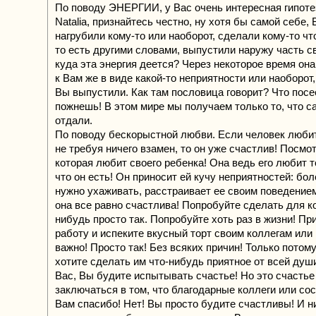
По поводу ЭНЕРГИИ, у Вас очень интересная гипоте
Nataliа, признайтесь честно, ну хотя бы самой себе,
нагрубили кому-то или наоборот, сделали кому-то чт
то есть другими словами, выпустили наружу часть св
куда эта энергия деется? Через некоторое время он
к Вам же в виде какой-то неприятности или наоборот,
Вы выпустили. Как там пословица говорит? Что посе
пожнешь! В этом мире мы получаем только то, что са
отдали.
По поводу бескорыстной любви. Если человек люби
не требуя ничего взамен, то он уже счастлив! Посмот
которая любит своего ребенка! Она ведь его любит т
что он есть! Он приносит ей кучу неприятностей: бол
нужно ухаживать, расстраивает ее своим поведением 
она все равно счастлива! Попробуйте сделать для ко
нибудь просто так. Попробуйте хоть раз в жизни! Пр
работу и испеките вкусный торт своим коллегам или 
важно! Просто так! Без всяких причин! Только потому
хотите сделать им что-нибудь приятное от всей душ
Вас, Вы будите испытывать счастье! Но это счастье
заключаться в том, что благодарные коллеги или со
Вам спасибо! Нет! Вы просто будите счастливы! И н