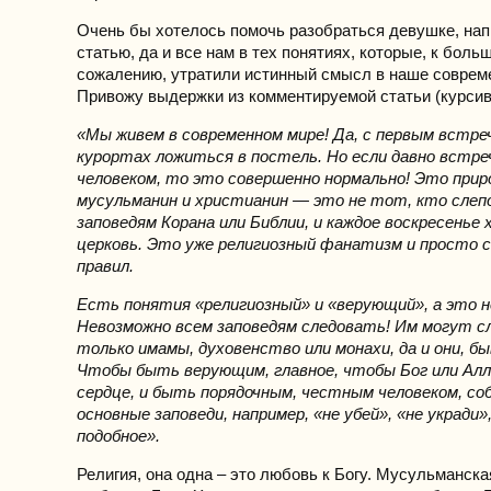
Очень бы хотелось помочь разобраться девушке, на
статью, да и все нам в тех понятиях, которые, к боль
сожалению, утратили истинный смысл в наше соврем
Привожу выдержки из комментируемой статьи (курсив
«Мы живем в современном мире! Да, с первым встре
курортах ложиться в постель. Но если давно встре
человеком, то это совершенно нормально! Это при
мусульманин и христианин — это не тот, кто слеп
заповедям Корана или Библии, и каждое воскресенье 
церковь. Это уже религиозный фанатизм и просто 
правил.
Есть понятия «религиозный» и «верующий», а это не
Невозможно всем заповедям следовать! Им могут с
только имамы, духовенство или монахи, да и они, б
Чтобы быть верующим, главное, чтобы Бог или Алл
сердце, и быть порядочным, честным человеком, со
основные заповеди, например, «не убей», «не укради»
подобное».
Религия, она одна – это любовь к Богу. Мусульманска