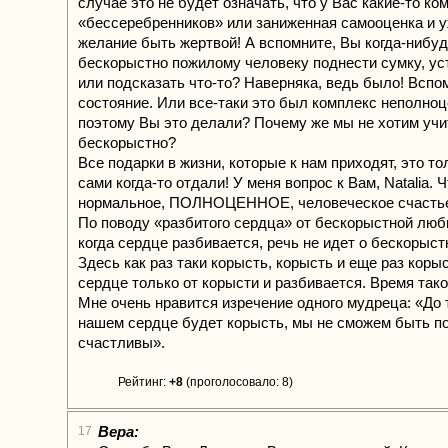
случае это не будет означать, что у Вас какие-то к
«бессеребренников» или заниженная самооценка и у
желание быть жертвой! А вспомните, Вы когда-нибу
бескорыстно пожилому человеку поднести сумку, ус
или подсказать что-то? Наверняка, ведь было! Вспо
состояние. Или все-таки это был комплекс неполноц
поэтому Вы это делали? Почему же мы не хотим уч
бескорыстно?
Все подарки в жизни, которые к нам приходят, это то
сами когда-то отдали! У меня вопрос к Вам, Natalia. 
нормальное, ПОЛНОЦЕННОЕ, человеческое счасть
По поводу «разбитого сердца» от бескорыстной любв
когда сердце разбивается, речь не идет о бескорыст
Здесь как раз таки корысть, корысть и еще раз коры
сердце только от корысти и разбивается. Время тако
Мне очень нравится изречение одного мудреца: «До т
нашем сердце будет корысть, мы не сможем быть п
счастливы».
Рейтинг:
+8
(проголосовало: 8)
Вера:
17