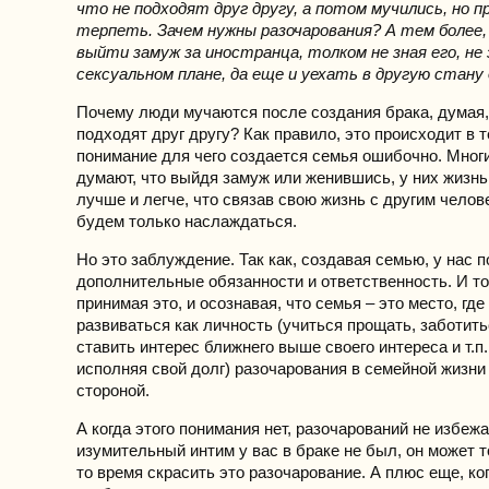
что не подходят друг другу, а потом мучились, но п
терпеть. Зачем нужны разочарования? А тем более,
выйти замуж за иностранца, толком не зная его, не 
сексуальном плане, да еще и уехать в другую стану
Почему люди мучаются после создания брака, думая, 
подходят друг другу? Как правило, это происходит в т
понимание для чего создается семья ошибочно. Многи
думают, что выйдя замуж или женившись, у них жизн
лучше и легче, что связав свою жизнь с другим челов
будем только наслаждаться.
Но это заблуждение. Так как, создавая семью, у нас 
дополнительные обязанности и ответственность. И т
принимая это, и осознавая, что семья – это место, гд
развиваться как личность (учиться прощать, заботитьс
ставить интерес ближнего выше своего интереса и т.п.
исполняя свой долг) разочарования в семейной жизни
стороной.
А когда этого понимания нет, разочарований не избежа
изумительный интим у вас в браке не был, он может т
то время скрасить это разочарование. А плюс еще, ког