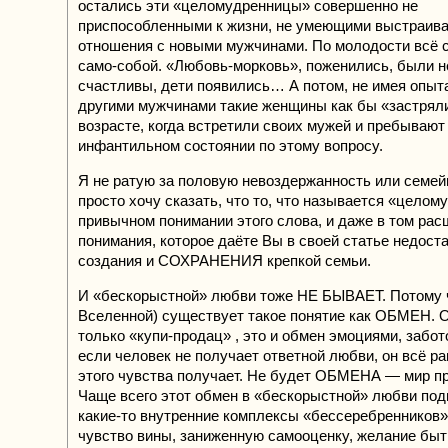
остались эти «целомудренницы» совершенно не
приспособленными к жизни, не умеющими выстраив
отношения с новыми мужчинами. По молодости всё
само-собой. «Любовь-морковь», поженились, были н
счастливы, дети появились… А потом, не имея опыт
другими мужчинами такие женщины как бы «застряли
возрасте, когда встретили своих мужей и пребывают
инфантильном состоянии по этому вопросу.
Я не ратую за половую невоздержанность или семей
просто хочу сказать, что то, что называется «целом
привычном понимании этого слова, и даже в том рас
понимания, которое даёте Вы в своей статье недост
создания и СОХРАНЕНИЯ крепкой семьи.
И «бескорыстной» любви тоже НЕ БЫВАЕТ. Потому ч
Вселенной) существует такое понятие как ОБМЕН. 
только «купи-продац» , это и обмен эмоциями, забот
если человек не получает ответной любви, он всё ра
этого чувства получает. Не будет ОБМЕНА — мир про
Чаще всего этот обмен в «бескорыстной» любви по
какие-то внутренние комплексы «бессеребренников
чувство вины, заниженную самооценку, желание быт