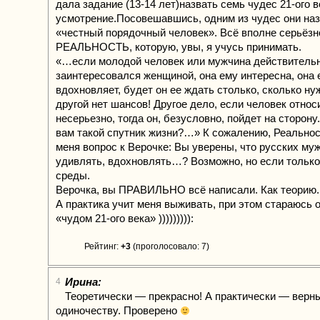
дала задание (13-14 лет)назвать семь чудес 21-ого в
усмотрение.Посовешавшись, одним из чудес они на
«честный порядочный человек». Всё вполне серьёзн
РЕАЛЬНОСТЬ, которую, увы, я учусь принимать.
«…если молодой человек или мужчина действительн
заинтересовался женщиной, она ему интересна, она е
вдохновляет, будет он ее ждать столько, сколько нуж
другой нет шансов! Другое дело, если человек относ
несерьезно, тогда он, безусловно, пойдет на сторону
вам такой спутник жизни?…» К сожалению, Реальнос
меня вопрос к Верочке: Вы уверены, что русских му
удивлять, вдохновлять…? Возможно, но если только
среды.
Верочка, вы ПРАВИЛЬНО всё написали. Как теорию.
А практика учит меня выживать, при этом стараюсь 
«чудом 21-ого века» ))))))))):
Рейтинг:
+3
(проголосовало: 7)
Ирина:
4
Теоретически — прекрасно! А практически — верны
одиночеству. Проверено