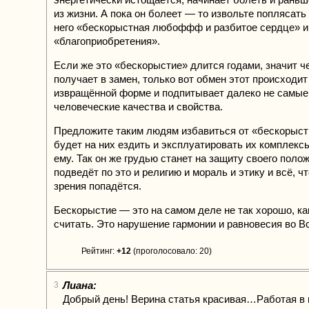
из жизни. А пока он болеет — то извольте поплясать 
него «бескорыстная любоффф и разбитое сердце» и 
«благоприобретения».
Если же это «бескорыстие» длится годами, значит ч
получает в замен, только вот обмен этот происходит
извращённой форме и подпитывает далеко не самы
человеческие качества и свойства.
Предложите таким людям избавиться от «бескорысти
будет на них ездить и эксплуатировать их комплекс
ему. Так он же грудью станет на защиту своего поло
подведёт по это и религию и мораль и этику и всё, чт
зрения попадётся.
Бескорыстие — это на самом деле не так хорошо, ка
считать. Это нарушение гармонии и равновесия во В
Рейтинг:
+12
(проголосовало: 20)
Лиана:
3
Добрый день! Верина статья красивая…Работая в 