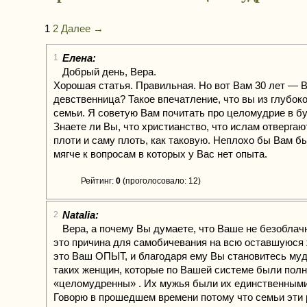
1
2
Далее →
Елена:
1
Добрый день, Вера.
Хорошая статья. Правильная. Но вот Вам 30 лет — 
девственница? Такое впечатление, что вы из глубок
семьи. Я советую Вам почитать про целомудрие в б
Знаете ли Вы, что христианство, что ислам отвергаю
плоти и саму плоть, как таковую. Неплохо бы Вам б
мягче к вопросам в которых у Вас нет опыта.
Рейтинг:
0
(проголосовало: 12)
Natalia:
2
Вера, а почему Вы думаете, что Ваше не безобла
это причина для самобичевания на всю оставшуюся
это Ваш ОПЫТ, и благодаря ему Вы становитесь муд
таких женщин, которые по Вашей системе были пол
«целомудренны» . Их мужья были их единственным
Говорю в прошедшем времени потому что семьи эти 