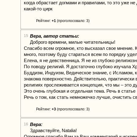
когда обрастает догмами и правилами, то это уже не 
какой-то цирк
Рейтинг:
+1
(проголосовало: 3)
Вера, автор статьи:
15
Доброго времени, милые читательницы!
Спасибо всем огромное, кто высказал свое мнение.
много, поэтому буду стараться всем по порядку уде
Елена, я не девственница. Я не из глубоко религиозн
По поводу религий. Я достаточно глубоко изучала Х
Буддизм, Индуизм, Ведическое знание, с Исламом, 
знакома поверхностно. Действительно, практически 
религиях прослеживается концепция, что мы – это ду
Это очень глубокая и отдельная тема. Речь в статье 
Речь о том, как стать немножечко лучше, очистить с
Рейтинг:
+3
(проголосовало: 3)
Вера:
16
Здравствуйте, Natalia!
Огромное спасибо Вам за Ваш комментарий и искрен