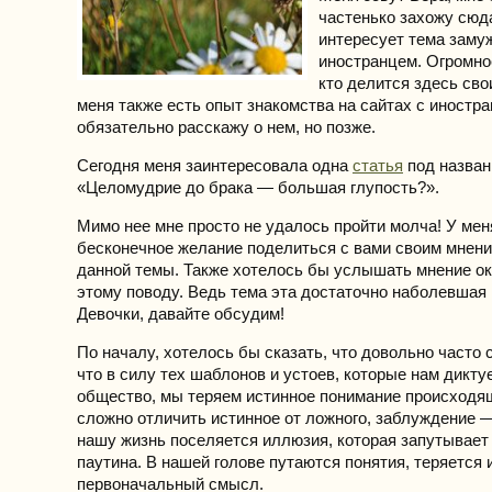
частенько захожу сюда
интересует тема заму
иностранцем. Огромно
кто делится здесь сво
меня также есть опыт знакомства на сайтах с иностр
обязательно расскажу о нем, но позже.
Сегодня меня заинтересовала одна
статья
под назва
«Целомудрие до брака — большая глупость?».
Мимо нее мне просто не удалось пройти молча! У мен
бесконечное желание поделиться с вами своим мнени
данной темы. Также хотелось бы услышать мнение о
этому поводу. Ведь тема эта достаточно наболевшая 
Девочки, давайте обсудим!
По началу, хотелось бы сказать, что довольно часто 
что в силу тех шаблонов и устоев, которые нам дикт
общество, мы теряем истинное понимание происходя
сложно отличить истинное от ложного, заблуждение —
нашу жизнь поселяется иллюзия, которая запутывает 
паутина. В нашей голове путаются понятия, теряется 
первоначальный смысл.