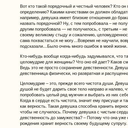
Вот кто такой порядочный и честный человек? Кто он 
определению? Какими качествами он должен обладат
например, девушка имеет близкие отношения до брак
назвать порядочной? Ну, с тем попробовала – не полу
другим попробовала — не получилось, с третьим – 
своему великому стыду и сожалению, целомудреннос
сама похвастаться не могу…Вовремя не научили, вов
подсказали…Было очень много ошибок в моей жизни
Кто-нибудь вообще когда-нибудь задумывался, что т
целомудрие для женщины? Что оно ей дает? Каков с
Ведь это не просто сохранение девственности. Деву
девственница физически, но развратная и распущенн
Целомудрие – это, прежде всего чистота души. Девуш
душой не будет дарить свое тело направо и налево, 
попробовать целый ряд мужчин и выбрать из них себ
Когда в сердце есть чистота, значит ему присуще и та
как верность. Такая девушка способна хранить вернос
чтобы не случилось. Почему девушка с чистым серд
девственность до замужества? – Потому что она уже 
рождения хранит верность своему будущему супругу.