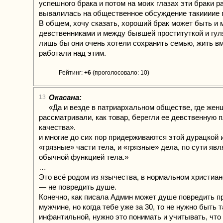
успешного брака и потом на моих глазах эти браки 
вывалилась на общественное обсуждение такиииие 
В общем, хочу сказать, хороший брак может быть и
девственниками и между бывшей проституткой и гул
лишь бы они очень хотели сохранить семью, жить вм
работали над этим.
Рейтинг:
+6
(проголосовало: 10)
Окасана:
13
«Да и везде в патриархальном обществе, где жен
рассматривали, как товар, берегли ее девственную п
качества».
и многие до сих пор придерживаются этой дурацкой и
«грязные» части тела, и «грязные» дела, по сути я
обычной функцией тела.»
…
Это всё родом из язычества, в нормальном христиан
— не повредить душе.
Конечно, как писала Админ может душе повредить п
мужчине, но когда тебе уже за 30, то не нужно быть 
инфантильной, нужно это понимать и учитывать, что