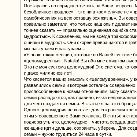
Постараюсь по порядку ответить на Ваши вопросы. 
безоблачное прошлое» – это ни в коем случае не «п
самобичевания на всю оставшуюся жизнь». Вы сов
правильно заметили, что только наш опыт делает на
точнее сказать — «правильно оцененная ошибка ста
мудростью». К сожалению, мы не всегда трансформ
ошибки в мудрость. Они скорее превращаются в граб
мы наступаем и наступаем…
«Я знаю таких женщин, которые по Вашей системе 
«целомудренны» . Natalia! Вы обо мне слишком высо
Это не моя система целомудрия! Это система, котор
и даже миллионов лет!
Что касается ваших знакомых «целомудренниц», у 
развалились семьи и которые остались совершенно 
приспособленные к новым отношениям, могу сказать
семьи распадаются, как правило, из-за неправильно
для чего создается семья. В статье я на это обраща
Одного целомудрия не хватает для сохранения креп
этим я совершенно с Вами согласна. В статье я стар
подчеркнуть что, целомудрие – чистота сердца, дае
женщине идти дальше, сохранить, уберечь. Для соз
семьи – нужно трудиться 24 часа в сутки.