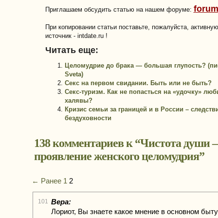
forum
Приглашаем обсудить статью на нашем форуме:
При копировании статьи поставьте, пожалуйста, активну
источник - intdate.ru !
Читать еще:
Целомудрие до брака — большая глупость? (пи
Sveta)
Секс на первом свидании. Быть или не быть?
Секс-туризм. Как не попасться на «удочку» люб
халявы?
Кризис семьи за границей и в России – следств
бездуховности
138 комментариев к “
Чистота души 
проявление женского целомудрия
”
← Ранее
1
2
Вера:
101
Лориот, Вы знаете какое мнение в основном быту