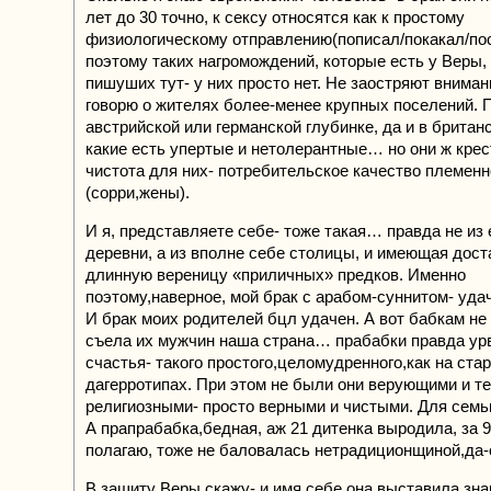
лет до 30 точно, к сексу относятся как к простому
физиологическому отправлению(пописал/покакал/пос
поэтому таких нагромождений, которые есть у Веры, 
пишуших тут- у них просто нет. Не заостряют вниман
говорю о жителях более-менее крупных поселений. П
австрийской или германской глубинке, да и в британс
какие есть упертые и нетолерантные… но они ж крест
чистота для них- потребительское качество племен
(сорри,жены).
И я, представляете себе- тоже такая… правда не из
деревни, а из вполне себе столицы, и имеющая дост
длинную вереницу «приличных» предков. Именно
поэтому,наверное, мой брак с арабом-суннитом- уда
И брак моих родителей бцл удачен. А вот бабкам не
съела их мужчин наша страна… прабабки правда ур
счастья- такого простого,целомудренного,как на ста
дагерротипах. При этом не были они верующими и т
религиозными- просто верными и чистыми. Для семь
А прапрабабка,бедная, аж 21 дитенка выродила, за 
полагаю, тоже не баловалась нетрадиционщиной,да-
В защиту Веры скажу- и имя себе она выставила знак