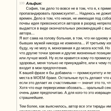
Альфия:
133
София, так дело то вовсе не в том, что я, к прим
пропагандировать промискуитет… Надеюсь не дожит
времен. Дело в том, что некая, не имеющая под собо
почвы идея превозносится авторов в разряд непрел
выдается в виде окончательных рекомендаций с вы
автора…
Я вот сама на голову больная, в том, что ни одному 
бывших мужей никогда не изменяла… И третьему из
буду, ну не могу я, моногамная я до мозга костей. Но 
что другие точки зрения и другие жизненные позиции
или лучше моей. Ну если нравится кому-то промиску
здоровье, меня только не принуждайте, или к чему-то
входит в мои предпочтения.
К вашей фразе я бы добавила — промискуитету и пе
места в МОЕМ браке. Остальные пусть делают что 
если это делает их счастливыми — значит это то, чт
Хотя что еще перверсиями обозвать… оральный секс
очень даже предпочитаю. А для кого-то это извраще
страшнейшее.
Тем более, как выяснилось, автор все эти тирады им