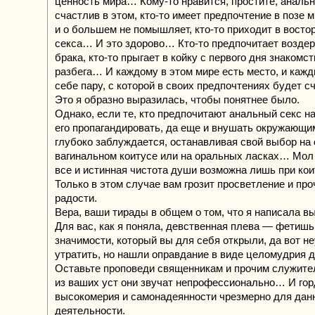
ценность мира… Кому-то нравится, простите, анальн
счастлив в этом, кто-то имеет предпочтение в позе 
и о большем не помышляет, кто-то приходит в востор
секса… И это здорово… Кто-то предпочитает возде
брака, кто-то прыгает в койку с первого дня знакомст
разбега… И каждому в этом мире есть место, и каж
себе пару, с которой в своих предпочтениях будет 
Это я образно выразилась, чтобы понятнее было.
Однако, если те, кто предпочитают анальный секс н
его пропагандировать, да еще и внушать окружающим
глубоко заблуждается, останавливая свой выбор на
вагинальном коитусе или на оральных ласках… Мол
все и истинная чистота души возможна лишь при ко
Только в этом случае вам грозит просветление и пр
радости.
Вера, ваши тирады в общем о том, что я написала 
Для вас, как я поняла, девственная плева — фетишь
значимости, который вы для себя открыли, да вот н
утратить, но нашли оправдание в виде целомудрия 
Оставьте проповеди священникам и прочим служит
из ваших уст они звучат непрофессионально… И гор
высокомерия и самонадеянности чрезмерно для дан
деятельности.