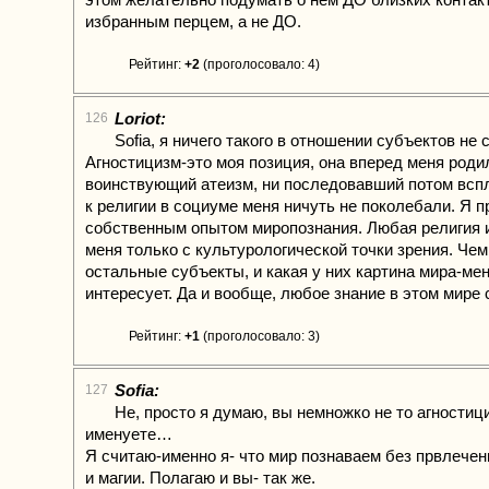
избранным перцем, а не ДО.
Рейтинг:
+2
(проголосовало: 4)
Loriot:
126
Sofia, я ничего такого в отношении субъектов не 
Агностицизм-это моя позиция, она вперед меня роди
воинствующий атеизм, ни последовавший потом всп
к религии в социуме меня ничуть не поколебали. Я 
собственным опытом миропознания. Любая религия 
меня только с культурологической точки зрения. Че
остальные субъекты, и какая у них картина мира-ме
интересует. Да и вообще, любое знание в этом мире 
Рейтинг:
+1
(проголосовало: 3)
Sofia:
127
Не, просто я думаю, вы немножко не то агности
именуете…
Я считаю-именно я- что мир познаваем без првлече
и магии. Полагаю и вы- так же.