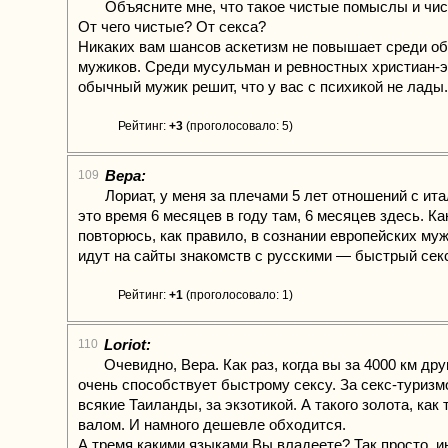
Объясните мне, что такое чистые помыслы и чи
От чего чистые? От секса?
Никаких вам шансов аскетизм не повышает среди о
мужиков. Среди мусульман и ревностных христиан-э
обычный мужик решит, что у вас с психикой не лады.
Рейтинг:
+3
(проголосовало: 5)
Вера:
109
Лориат, у меня за плечами 5 лет отношений с ит
это время 6 месяцев в году там, 6 месяцев здесь. Ка
повторюсь, как правило, в сознании европейских му
идут на сайты знакомств с русскими — быстрый секс
Рейтинг:
+1
(проголосовало: 1)
Loriot:
110
Очевидно, Вера. Как раз, когда вы за 4000 км дру
очень способствует быстрому сексу. За секс-туризм
всякие Таиланды, за экзотикой. А такого золота, как 
валом. И намного дешевле обходится.
А тремя какими языками Вы владеете? Так просто, и