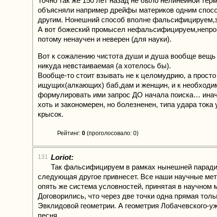
Точно так же 150 лет назад не было нелинейной тер
объясняли например дрейфы материков одним спосо
другим. Нонешний способ вполне фальсифицируем,з
А вот божеский промысел нефальсифицируем,непро
потому ненаучен и неверен (для науки).
Вот к сожалению чистота души и душа вообще вещь 
никуда невстаиваемая (а хотелось бы).
Вообще-то стоит взывать не к целомудрию, а просто
ищущих(алкающих) баб,дам и женщин, и к необходи
формулировать ими запрос ДО начала поиска… инач
хоть и закономерен, но болезненен, типа удара тока
крысок.
Рейтинг:
0
(проголосовало: 0)
Loriot:
131
Так фальсифицируем в рамках нынешней паради
следующая другое привнесет. Все наши научные мет
опять же система условностей, принятая в научном 
Договорились, что через две точки одна прямая толь
Эвклидовой геометрии. А геометрия Лобачевского-уж
песня.