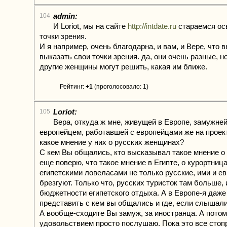
admin:
104
И Loriot, мы на сайте
http://intdate.ru
стараемся ос
точки зрения.
И я например, очень благодарна, и вам, и Вере, что 
выказать свои точки зрения. да, они очень разные, н
другие женщины могут решить, какая им ближе.
Рейтинг:
+1
(проголосовало: 1)
Loriot:
105
Вера, откуда ж мне, живущей в Европе, замужней
европейцем, работавшей с европейцами же на проект
какое мнение у них о русских женщинах?
С кем Вы общались, кто высказывал такое мнение о
еще поверю, что такое мнение в Египте, о курортница
египетскими ловеласами не только русские, ими и ев
брезгуют. Только что, русских туристок там больше, 
бюджетности египетского отдыха. А в Европе-я даж
представить с кем вы общались и где, если слышали
А вообще-сходите Вы замуж, за иностранца. А потом
удовольствием просто послушаю. Пока это все стоп