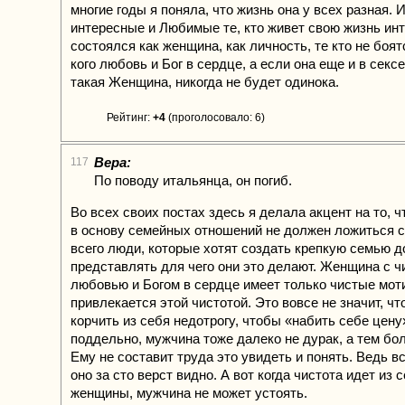
многие годы я поняла, что жизнь она у всех разная. 
интересные и Любимые те, кто живет свою жизнь инте
состоялся как женщина, как личность, те кто не боятс
кого любовь и Бог в сердце, а если она еще и в секс
такая Женщина, никогда не будет одинока.
Рейтинг:
+4
(проголосовало: 6)
Вера:
117
По поводу итальянца, он погиб.
Во всех своих постах здесь я делала акцент на то, 
в основу семейных отношений не должен ложиться с
всего люди, которые хотят создать крепкую семью 
представлять для чего они это делают. Женщина с ч
любовью и Богом в сердце имеет только чистые мо
привлекается этой чистотой. Это вовсе не значит, чт
корчить из себя недотрогу, чтобы «набить себе цену
поддельно, мужчина тоже далеко не дурак, а тем бо
Ему не составит труда это увидеть и понять. Ведь в
оно за сто верст видно. А вот когда чистота идет из 
женщины, мужчина не может устоять.