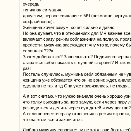
очередь.
типичная ситуация.
допустим, первое свидание с МЧ (возможно виртуал
оффлайновое).
Женщина хочет замуж, хочет сильно и давно.
Но она думает, что в отношениях для МЧ важнее все
включает сразу режим соблазнения на полную. проя
прелести. мужчина рассуждает: «ну что ж, почему бы
если дают???»
Зачем добиваться? Завоевывать? Подвиги соверша
стараться себя показать с лучшей стороны? И так вс
раз!
Постель случилась. мужчина себя обязанным не чув
женщина уже обижается что он не вонит, ждет, анали
сделала не так и тд Она уже привязалась. не глядя
А я вот считаю, что нужно вначале очень хорошо узн
что толку выходить за него замуж, если через пару 
разводиться и делить через суд детей и имущество?
А если перевести сразу отношения в режим страсти, 
что на этом все и закончится.
Любого мужчину спросите: ну не хотят они брать се