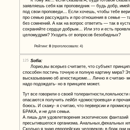
заявляешь себя как проповедник — будь добр, имей
под свои проповеди… Если хочешь, чтобы тебе вери
про семью рассуждать и про отношения в семье — т
без сомнений. А как на вопрос ответить — так в куст
сохраняйте сердце добрым… Или это и есть проявл
целомудрия? Уходить от вопросов безобидных?
Рейтинг:
0
(проголосовало: 4)
Sofia:
125
Лорио,вы всерьез считаете, что субъект принци
способен постичь точную и полную картину мира? Эт
высказыванию об агностицизме… Лично я считаю- м
надо подождать- но в принципе может.
Тут все говорили о своей толерантности,лояльности 
опасаются получить лейбл «домостроевца» и прочая
боюсь. И скажу- я считаю, что перверсии и промиску
БРАКА, и не для семьи.
А лишь для удовлетворения экзотических фантазий
пресытившегося организма. Анальных,фекальных ил
Сколько я знаю европейских человеков- в брак они 