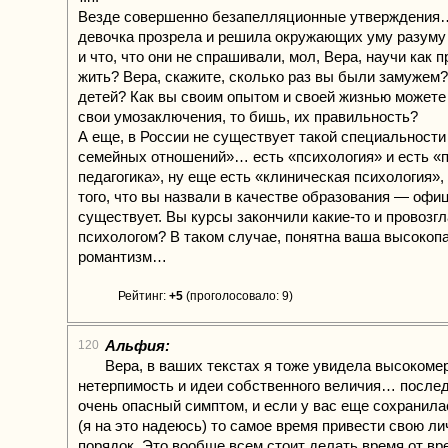
Везде совершенно безапелляционные утверждения…
девочка прозрела и решила окружающих уму разум
и что, что они не спрашивали, мол, Вера, научи как 
жить? Вера, скажите, сколько раз вы были замужем?
детей? Как вы своим опытом и своей жизнью можете
свои умозаключения, то бишь, их правильность?
А еще, в России не существует такой специальности
семейных отношений»… есть «психология» и есть «п
педагогика», ну еще есть «клиническая психология»
того, что вы назвали в качестве образования — офи
существует. Вы курсы закончили какие-то и провозг
психологом? В таком случае, понятна ваша высокоп
романтизм…
Рейтинг:
+5
(проголосовало: 9)
Альфия:
120
Вера, в ваших текстах я тоже увидела высокоме
нетерпимость и идеи собственного величия… последн
очень опасный симптом, и если у вас еще сохранила
(я на это надеюсь) то самое время привести свою ли
порядок. Это вообще всем стоит делать время от в