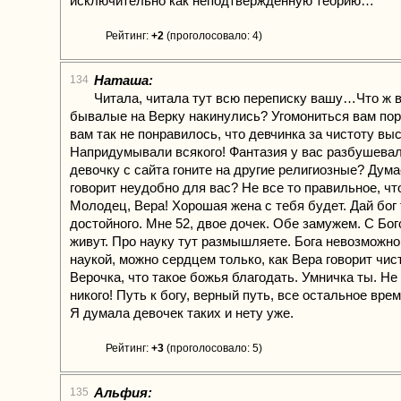
исключительно как неподтвержденную теорию…
Рейтинг:
+2
(проголосовало: 4)
Наташа:
134
Читала, читала тут всю переписку вашу…Что ж в
бывалые на Верку накинулись? Угомониться вам пор
вам так не понравилось, что девчинка за чистоту вы
Напридумывали всякого! Фантазия у вас разбушевал
девочку с сайта гоните на другие религиозные? Дума
говорит неудобно для вас? Не все то правильное, чт
Молодец, Вера! Хорошая жена с тебя будет. Дай бог
достойного. Мне 52, двое дочек. Обе замужем. С Бог
живут. Про науку тут размышляете. Бога невозможно
наукой, можно сердцем только, как Вера говорит чис
Верочка, что такое божья благодать. Умничка ты. Н
никого! Путь к богу, верный путь, все остальное вре
Я думала девочек таких и нету уже.
Рейтинг:
+3
(проголосовало: 5)
Альфия:
135