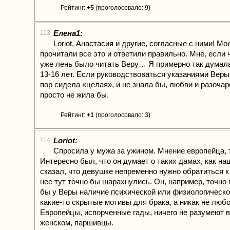
Рейтинг:
+5
(проголосовало: 9)
Елена1:
113
Loriot, Анастасия и другие, согласные с ними! М
прочитали все это и ответили правильно. Мне, если 
уже лень было читать Веру… Я примерно так думала,
13-16 лет. Если руководствоваться указаниями Веры,
пор сидела «целая», и не знала бы, любви и разочар
просто не жила бы.
Рейтинг:
+1
(проголосовало: 3)
Loriot:
114
Спросила у мужа за ужином. Мнение европейца, т
Интересно был, что он думает о таких дамах, как на
сказал, что девушке непременно нужно обратиться к
нее тут точно бы шарахнулись. Он, например, точно
бы у Веры наличие психической или физиологической
какие-то скрытые мотивы для брака, а никак не любо
Европейцы, испорченные гады, ничего не разумеют 
женском, паршивцы.