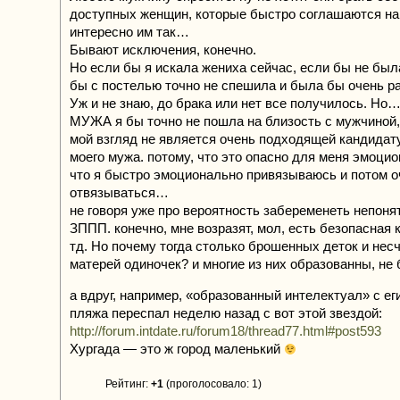
доступных женщин, которые быстро соглашаются на 
интересно им так…
Бывают исключения, конечно.
Но если бы я искала жениха сейчас, если бы не был
бы с постелью точно не спешила и была бы очень р
Уж и не знаю, до брака или нет все получилось. Но
МУЖА я бы точно не пошла на близость с мужчиной,
мой взгляд не является очень подходящей кандидат
моего мужа. потому, что это опасно для меня эмоци
что я быстро эмоционально привязываюсь и потом 
отвязываться…
не говоря уже про вероятность забеременеть непонят
ЗППП. конечно, мне возразят, мол, есть безопасная 
тд. Но почему тогда столько брошенных деток и нес
матерей одиночек? и многие из них образованны, не 
а вдруг, например, «образованный интелектуал» с ег
пляжа переспал неделю назад с вот этой звездой:
http://forum.intdate.ru/forum18/thread77.html#post593
Хургада — это ж город маленький
Рейтинг:
+1
(проголосовало: 1)