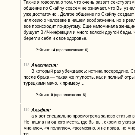
Также я говорила о том, что очень развит секстуризм,
общение по Скайпу совсем не означает, что Вы узна
уже достаточно . Долгое общение по Скайпу создае
иллюзию о человеке в нашем воображении, но в реа
все происходит по-другому. Еще напоминала женщин
бушует ВИЧ-инфекция и много всякой другой беды, 
берегли себя и свое здоровье.
Рейтинг:
+4
(проголосовало: 6)
Анастасия:
118
В который раз убеждаюсь: истина посередине. 
после брака — такая же глупость, как и полный отр
турецкими мачо, к примеру…
Рейтинг:
0
(проголосовало: 6)
Альфия:
119
а я вот специально просмотрела заново статью 
Не нашла ни одного места, где бы вы, скромно указ
мнению», «я полагаю», «возможно, я не права, но мн
т.п.