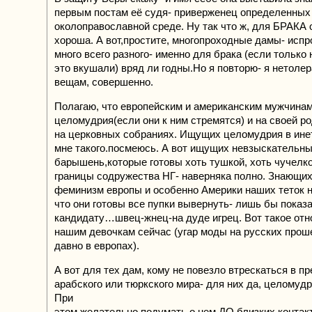
первым постам её судя- приверженец определенных
околоправославной среде. Ну так что ж, для БРАКА 
хороша. А вот,простите, многопроходные дамы- исп
много всего разного- именно для брака (если только 
это вкушали) вряд ли годны.Но я повторю- я нетолер
вещам, совершенно.
Полагаю, что европейским и американским мужчинам
целомудрия(если они к ним стремятся) и на своей ро
на церковных собраниях. Ищущих целомудрия в ине
мне такого.посмеюсь. А вот ищущих невзыскательн
барышень,которые готовы хоть тушкой, хоть чучелко
границы содружества НГ- наверняка полно. Знающих
феминизм европы и особенно Америки наших теток н
что они готовы все пупки вывернуть- лишь бы показ
кандидату…швец-жнец-на дуде игрец. Вот такое отн
нашим девочкам сейчас (угар моды на русских прош
давно в европах).
А вот для тех дам, кому не повезло втрескаться в п
арабского или тюркского мира- для них да, целомуд
При
этом желательно подумать о нем ДО близких контак