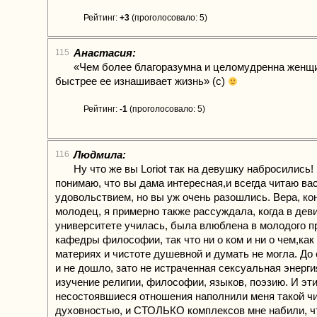
Рейтинг:
+3
(проголосовало: 5)
Анастасия:
115
«Чем более благоразумна и целомудренна женщи
быстрее ее изнашивает жизнь» (с)
Рейтинг:
-1
(проголосовало: 5)
Людмила:
116
Ну что же вы Loriot так на девушку набросились!
понимаю, что вы дама интересная,и всегда читаю вас
удовольствием, но вы уж очень разошлись. Вера, ко
молодец, я примерно также рассуждала, когда в дев
университете училась, была влюблена в молодого 
кафедры философии, так что ни о ком и ни о чем,ка
материях и чистоте душевной и думать не могла. До 
и не дошло, зато не истраченная сексуальная энерг
изучение религии, философии, языков, поэзию. И эт
несостоявшиеся отношения наполнили меня такой чи
духовностью, и СТОЛЬКО комплексов мне набили, ч