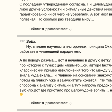
С последним утверждением согласна. Ни целомудрие
либо другие условности и ритуальные действия нико
гарантированно ни от чего не уберегали. А вот мозг
полезная. Но сколько раз твердили миру…
Рейтинг:
0
(проголосовало: 2)
Sofia:
132
Ну. в плане научности я-сторонник принципа Окк
работает в «нынешней парадигме».
А по поводу разума… вот я нечаянно в другую ветку
про историю с туниссцем каким-то…ой, автор-Настя-
классический пример невключения того.что между 
знала куда ехала… и главное- на основании знакомств
потом на пляжУ- уже и замужиттить хочется.. пти то
способна к анализу ситуации.а тут- напрочь предох
выбило.Вот где пристало про целомудрие вопить… н
Рейтинг:
0
(проголосовало: 0)