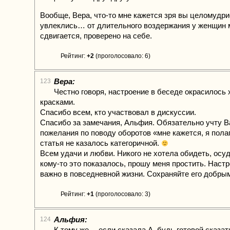
Вообще, Вера, что-то мне кажется зря вы целомудр
увлеклись… от длительного воздержания у женщин 
сдвигается, проверено на себе.
Рейтинг:
+2
(проголосовало: 6)
Вера:
123
Честно говоря, настроение в беседе окрасилось
красками.
Спасибо всем, кто участвовал в дискуссии.
Спасибо за замечания, Альфия. Обязательно учту 
пожелания по поводу оборотов «мне кажется, я пола
статья не казалось категоричной.
Всем удачи и любви. Никого не хотела обидеть, осуди
кому-то это показалось, прошу меня простить. Наст
важно в повседневной жизни. Сохраняйте его добр
Рейтинг:
+1
(проголосовало: 3)
Альфия:
124
К тому же… если сказала А, будь готовой сказа