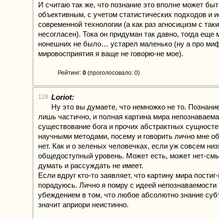
И считаю так же, что познание это вполне может быт
объективным, с учетом статистических подходов и 
современной технологии (а как раз агносицизм с так
несогласен). Тока он придуман так давно, тогда еще 
нонешних не было… устарел маленько (ну а про ми
мировосприятия я ваще не говорю-не мое).
Рейтинг:
0
(проголосовало: 0)
Loriot:
128
Ну это вы думаете, что немножко не то. Познани
лишь частично, и полная картина мира непознаваема
существование бога и прочих абстрактных сущносте
научными методами, посему и говорить лично мне о
нет. Как и о зеленых человечках, если уж совсем низ
общедоступный уровень. Может есть, может нет-см
думать и рассуждать не имеет.
Если вдруг кто-то заявляет, что картину мира постиг-
порадуюсь. Лично я помру с идеей непознаваемости 
убеждением в том, что любое абсолютно знание суб
значит априори неистинно.