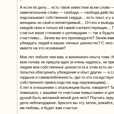
А если по делу… есть такое известное всем слово 
замечательное слово — свобода — свобода действов
подсказывает собственное сердце… есть опыт, и у 
женщины он свой и неповторимый… Оттого и вывод
каждой свои и только ей самой соответствующие… 
счастье ваше стенание о целомудрии — так и будьте
счастливы… Зачем вы его проповедуете? Зачем вам
убеждать людей в ваших личных ценностях? С чего 
имеете на это основания?
Мне лет поболе чем вам, и жизненного опыта тоже. Н
мою голову не пришла идея (и очень надеюсь, не пр
людям мои собственные ценности (а в этом есть ни ч
попытка обесценить убеждения и опыт других — а с
гордыня и самовлюбленность, где-то это соседствуе
собственного превосходства над окружающими)…
5 лет в отношениях с итальянцем были, говорите? Та
помешало, с вашими-то «чистыми помыслами» и це
душой быть желанной женой для него? Поучать ок
дело неблагодарное, бросьте вы эту затею, рожайте 
им любовь, и будет вам счастье.