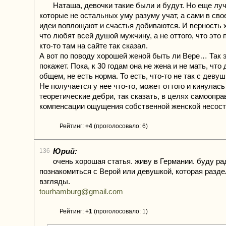
Наташа, девочки такие были и будут. Но еще луч
которые не остальных уму разуму учат, а сами в сво
идеи воплощают и счастья добиваются. И верность х
что любят всей душой мужчину, а не оттого, что это
кто-то там на сайте так сказал.
А вот по поводу хорошей женой быть ли Вере… Так 
покажет. Пока, к 30 годам она не жена и не мать, что 
общем, не есть норма. То есть, что-то не так с деву
Не получается у нее что-то, может оттого и кинулась
теоретические дебри, так сказать, в целях самоопра
компенсации ощущения собственной женской несост
Рейтинг:
+4
(проголосовало: 6)
Юрий:
136
очень хорошая статья. живу в Германии. буду ра
познакомиться с Верой или девушкой, которая разде
взгляды.
tourhamburg@gmail.com
Рейтинг:
+1
(проголосовало: 1)