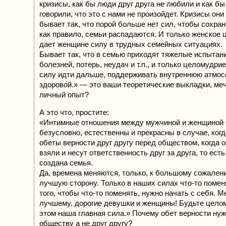
кризисы, как бы люди друг друга не любили и как бы
говорили, что это с нами не произойдет. Кризисы они 
бывает так, что порой больше нет сил, чтобы сохра
как правило, семьи распадаются. И только женское
дает женщине силу в трудных семейных ситуациях.
Бывает так, что в семью приходят тяжелые испытани
болезней, потерь, неудач и т.п., и только целомудр
силу идти дальше, поддерживать внутреннюю атмо
здоровой.» — это ваши теоретические выкладки, ме
личный опыт?
А это что, простите:
«Интимные отношения между мужчиной и женщиной –
безусловно, естественны и прекрасны в случае, когд
обеты верности друг другу перед обществом, когда 
взяли и несут ответственность друг за друга, то ест
создана семья.
Да, времена меняются, только, к большому сожалени
лучшую сторону. Только в наших силах что-то помен
того, чтобы что-то поменять, нужно начать с себя. М
лучшему, дорогие девушки и женщины! Будьте цело
этом наша главная сила.» Почему обет верности ну
обществу а не друг другу?