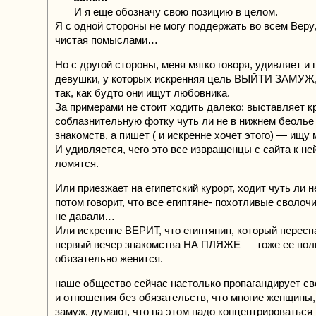
И я еще обозначу свою позицию в целом.
Я с одной стороны не могу поддержать во всем Веру,
чистая помыслами…
Но с другой стороны, меня мягко говоря, удивляет и п
девушки, у которых искренняя цель ВЫЙТИ ЗАМУЖ,
так, как будто они ищут любовника.
За примерами не стоит ходить далеко: выставляет к
соблазнительную фотку чуть ли не в нижнем беолье 
знакомств, а пишет ( и искренне хочет этого) — ищу 
И удивляется, чего это все извращенцы с сайта к ней
ломятся.
Или приезжает на египетский курорт, ходит чуть ли н
потом говорит, что все египтяне- похотливые сволочи
не давали…
Или искренне ВЕРИТ, что египтянин, который переспа
первый вечер знакомства НА ПЛЯЖЕ — тоже ее пол
обязательно женится.
наше общество сейчас настолько пропагандирует с
и отношения без обязательств, что многие женщины,
замуж, думают, что на этом надо концентрироваться