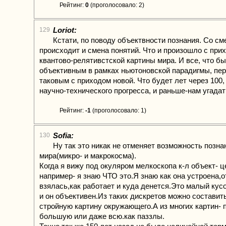
Рейтинг:
0
(проголосовало: 2)
Loriot:
129
Кстати, по поводу объектвности познания. Со см
происходит и смена понятий. Что и произошло с при
квантово-релятивстской картины мира. И все, что б
объективным в рамках ньютоновской парадигмы, пе
таковым с приходом новой. Что будет лет через 100,
научно-технического прогресса, и раньше-нам угадат
Рейтинг:
-1
(проголосовало: 1)
Sofia:
130
Ну так это никак не отменяет возможность позна
мира(микро- и макрокосма).
Когда я вижу под окуляром мелкоскопа к-л объект- 
например- я знаю ЧТО это.Я знаю как она устроена,о
взялась,как работает и куда денется.Это малый кусо
и он объективен.Из таких дискретов можно составит
стройную картину окружающего.А из многих картин- 
большую или даже всю.как паззлы.